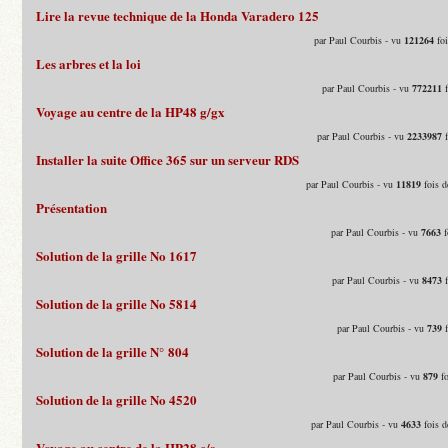
Lire la revue technique de la Honda Varadero 125
par Paul Courbis - vu
121264
foi
Les arbres et la loi
par Paul Courbis - vu
772211
f
Voyage au centre de la HP48 g/gx
par Paul Courbis - vu
2233987
f
Installer la suite Office 365 sur un serveur RDS
par Paul Courbis - vu
11819
fois d
Présentation
par Paul Courbis - vu
7663
f
Solution de la grille No 1617
par Paul Courbis - vu
8473
f
Solution de la grille No 5814
par Paul Courbis - vu
739
f
Solution de la grille N° 804
par Paul Courbis - vu
879
fo
Solution de la grille No 4520
par Paul Courbis - vu
4633
fois d
Voyage au centre de la HP28 c/s