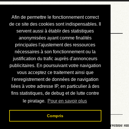
Courbis, « LE »
Afin de permettre le fonctionnement correct
Blog Officiel
de ce site des cookies sont indispensables. Il
servent aussi à établir des statistiques
anonymisées ayant comme finalités
Bienvenue
principales l'ajustement des ressources
Réalisations
nécessaires à son fonctionnement ou la
justification du trafic auprès d'annonceurs
Divers (et d’été)
publicitaires. En poursuivant votre navigation
vous acceptez ce traitement ainsi que
Annonces
l'enregistrement de données de navigation
Liens externes
liées à votre adresse IP, en particulier à des
fins statistiques, de debug et de lutte contre
Téléchargement
le piratage.
Pour en savoir plus
Contact
Compris
Courbis, « LE » Blog Officiel - je vous souhaite la bienvenue sur 