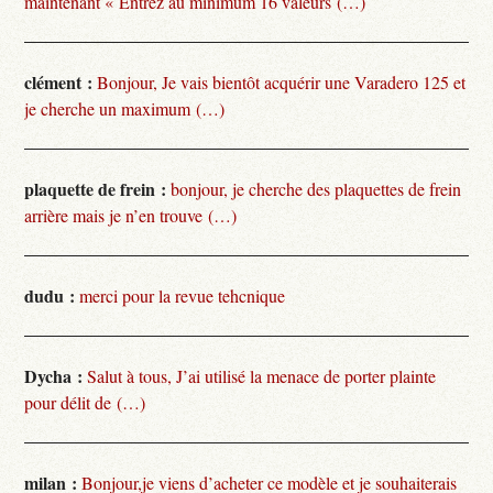
maintenant « Entrez au minimum 16 valeurs (…)
clément :
Bonjour, Je vais bientôt acquérir une Varadero 125 et
je cherche un maximum (…)
plaquette de frein :
bonjour, je cherche des plaquettes de frein
arrière mais je n’en trouve (…)
dudu :
merci pour la revue tehcnique
Dycha :
Salut à tous, J’ai utilisé la menace de porter plainte
pour délit de (…)
milan :
Bonjour,je viens d’acheter ce modèle et je souhaiterais