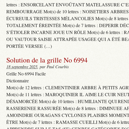
lettres : ENSORCELANT ENVOÛTANT MATELASSURE C’
REMBOURRAGE Mot(s) de 10 lettres : NOISETIERS ARBRE
ÉCUREUILS TRISTESSES MÉLANCOLIES Mot(s) de 8 lettre
TOTALEMENT ÉREINTÉE Mot(s) de 7 lettres : DEPERIR DÉ
S’ÉTIOLER INCARNE JOUE UN RÔLE Mot(s) de 6 lettres :
OU VAUTOUR SAISIE ATTRAPÉE USAGEE QUI A ÉTÉ B
PORTÉE VERSEE (…)
Solution de la grille No 6994
18 septembre 2025
, par Paul Courbis
Grille No 6994 Facile
Dictionnaire
Mot(s) de 12 lettres : CLEMENTINIER ARBRE À PETITS A
Mot(s) de 11 lettres : MAROQUINIER IL AIME LE CUIR NE
DÉSAMORCÉE Mot(s) de 10 lettres : HUMILIANTE QUI R
RASSERENEE RASSURÉE Mot(s) de 8 lettres : DIMINUEE A
AMOINDRIE OURAGANS CYCLONES PLAISIRS MOMENTS
ÊTRE Mot(s) de 7 lettres : RAMASSE CUEILLI Mot(s) de 6 let
APPRENDRE SUR LE TAS (SE) GENRES CATÉGORIES D’