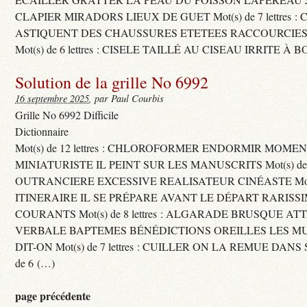
CLAPIER MIRADORS LIEUX DE GUET Mot(s) de 7 lettres : 
ASTIQUENT DES CHAUSSURES ETETEES RACCOURCIES
Mot(s) de 6 lettres : CISELE TAILLÉ AU CISEAU IRRITE À 
Solution de la grille No 6992
16 septembre 2025
, par Paul Courbis
Grille No 6992 Difficile
Dictionnaire
Mot(s) de 12 lettres : CHLOROFORMER ENDORMIR MO
MINIATURISTE IL PEINT SUR LES MANUSCRITS Mot(s) de 11 
OUTRANCIERE EXCESSIVE REALISATEUR CINÉASTE Mot(s) d
ITINERAIRE IL SE PRÉPARE AVANT LE DÉPART RARISS
COURANTS Mot(s) de 8 lettres : ALGARADE BRUSQUE A
VERBALE BAPTEMES BÉNÉDICTIONS OREILLES LES MU
DIT-ON Mot(s) de 7 lettres : CUILLER ON LA REMUE DANS 
de 6 (…)
page précédente