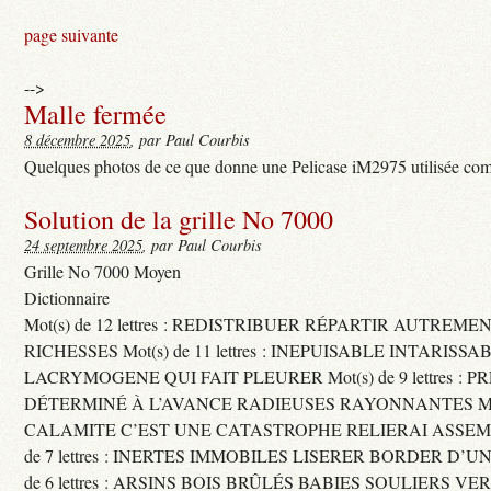
page suivante
-->
Malle fermée
8 décembre 2025
, par Paul Courbis
Quelques photos de ce que donne une Pelicase iM2975 utilisée com
Solution de la grille No 7000
24 septembre 2025
, par Paul Courbis
Grille No 7000 Moyen
Dictionnaire
Mot(s) de 12 lettres : REDISTRIBUER RÉPARTIR AUTREME
RICHESSES Mot(s) de 11 lettres : INEPUISABLE INTARISSA
LACRYMOGENE QUI FAIT PLEURER Mot(s) de 9 lettres : P
DÉTERMINÉ À L’AVANCE RADIEUSES RAYONNANTES Mot(s) 
CALAMITE C’EST UNE CATASTROPHE RELIERAI ASSEMB
de 7 lettres : INERTES IMMOBILES LISERER BORDER D’U
de 6 lettres : ARSINS BOIS BRÛLÉS BABIES SOULIERS VE