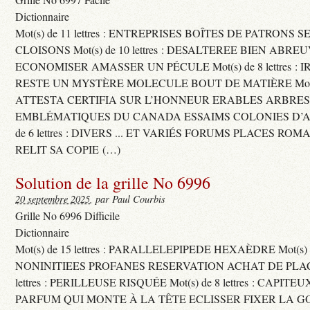
Dictionnaire
Mot(s) de 11 lettres : ENTREPRISES BOÎTES DE PATRONS
CLOISONS Mot(s) de 10 lettres : DESALTEREE BIEN ABRE
ECONOMISER AMASSER UN PÉCULE Mot(s) de 8 lettres : 
RESTE UN MYSTÈRE MOLECULE BOUT DE MATIÈRE Mot(s) d
ATTESTA CERTIFIA SUR L’HONNEUR ERABLES ARBRE
EMBLÉMATIQUES DU CANADA ESSAIMS COLONIES D’AB
de 6 lettres : DIVERS ... ET VARIÉS FORUMS PLACES RO
RELIT SA COPIE (…)
Solution de la grille No 6996
20 septembre 2025
, par Paul Courbis
Grille No 6996 Difficile
Dictionnaire
Mot(s) de 15 lettres : PARALLELEPIPEDE HEXAÈDRE Mot(s) de 
NONINITIEES PROFANES RESERVATION ACHAT DE PLACES
lettres : PERILLEUSE RISQUÉE Mot(s) de 8 lettres : CAPI
PARFUM QUI MONTE À LA TÊTE ECLISSER FIXER LA G