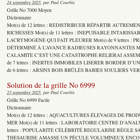
24 septembre 2025
, par Paul Courbis
Grille No 7000 Moyen
Dictionnaire
Mot(s) de 12 lettres : REDISTRIBUER RÉPARTIR AUTREME
RICHESSES Mot(s) de 11 lettres : INEPUISABLE INTARISSA
LACRYMOGENE QUI FAIT PLEURER Mot(s) de 9 lettres : P
DÉTERMINÉ À L’AVANCE RADIEUSES RAYONNANTES Mot(s) 
CALAMITE C’EST UNE CATASTROPHE RELIERAI ASSEMB
de 7 lettres : INERTES IMMOBILES LISERER BORDER D’U
de 6 lettres : ARSINS BOIS BRÛLÉS BABIES SOULIERS VE
Solution de la grille No 6999
23 septembre 2025
, par Paul Courbis
Grille No 6999 Facile
Dictionnaire
Mot(s) de 12 lettres : AQUACULTURES ÉLEVAGES DE PRO
MER Mot(s) de 11 lettres : LABORATOIRE CENTRE D’ANALYS
lettres : POPULARITE CÉLÉBRITÉ REGULARISE RÈGLE S
THESAURISE AMASSE UN PÉCULE VOLUMINEUX ENCOM