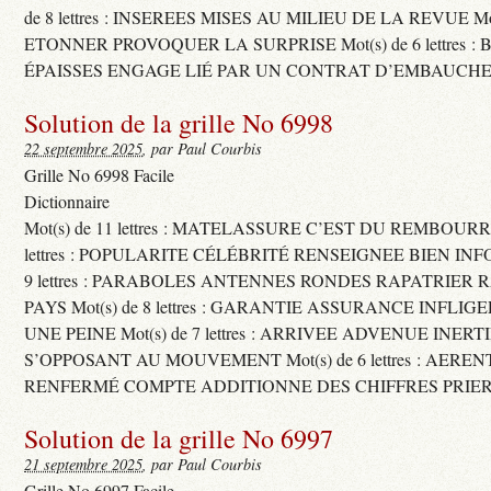
de 8 lettres : INSEREES MISES AU MILIEU DE LA REVUE Mot(s)
ETONNER PROVOQUER LA SURPRISE Mot(s) de 6 lettres :
ÉPAISSES ENGAGE LIÉ PAR UN CONTRAT D’EMBAUCHE
Solution de la grille No 6998
22 septembre 2025
, par Paul Courbis
Grille No 6998 Facile
Dictionnaire
Mot(s) de 11 lettres : MATELASSURE C’EST DU REMBOURRA
lettres : POPULARITE CÉLÉBRITÉ RENSEIGNEE BIEN INFO
9 lettres : PARABOLES ANTENNES RONDES RAPATRIER
PAYS Mot(s) de 8 lettres : GARANTIE ASSURANCE INFLI
UNE PEINE Mot(s) de 7 lettres : ARRIVEE ADVENUE INER
S’OPPOSANT AU MOUVEMENT Mot(s) de 6 lettres : AERE
RENFERMÉ COMPTE ADDITIONNE DES CHIFFRES PRIER
Solution de la grille No 6997
21 septembre 2025
, par Paul Courbis
Grille No 6997 Facile