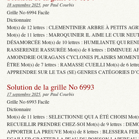
18 septembre 2025
, par Paul Courbis
Grille No 6994 Facile
Dictionnaire
Mot(s) de 12 lettres : CLEMENTINIER ARBRE À PETITS A
Mot(s) de 11 lettres : MAROQUINIER IL AIME LE CUIR NE
DÉSAMORCÉE Mot(s) de 10 lettres : HUMILIANTE QUI R
RASSERENEE RASSURÉE Mot(s) de 8 lettres : DIMINUEE A
AMOINDRIE OURAGANS CYCLONES PLAISIRS MOMENTS
ÊTRE Mot(s) de 7 lettres : RAMASSE CUEILLI Mot(s) de 6 let
APPRENDRE SUR LE TAS (SE) GENRES CATÉGORIES D’
Solution de la grille No 6993
17 septembre 2025
, par Paul Courbis
Grille No 6993 Facile
Dictionnaire
Mot(s) de 11 lettres : SELECTIONNE QUI A ÉTÉ CHOISI Mot(s) d
RECUEILLIR PRENDRE CHEZ-SOI Mot(s) de 9 lettres : D
APPORTER LA PREUVE Mot(s) de 8 lettres : BLESSERA FE
ECAILLER GRATTER LA PEAU DU POISSON LAPEREAU 