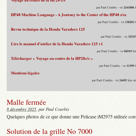
par Paul Courbis - vu
2161086
f
HP48 Machine Language - A Journey to the Center of the HP48 s/sx
par Paul Courbis - vu
138203
f
Revue technique de la Honda Varadero 125
par Paul Courbis - vu
32535
Lire le manuel d’atelier de la Honda Varadero 125 v1
par Paul Courbis - vu
86919
foi
Télécharger « Voyage au centre de la HP28c/s »
par Paul Courbis - vu
11399
f
Mentions légales
par Paul Courbis - vu
24455
fois d
Malle fermée
8 décembre 2025
, par Paul Courbis
Quelques photos de ce que donne une Pelicase iM2975 utilisée com
Solution de la grille No 7000