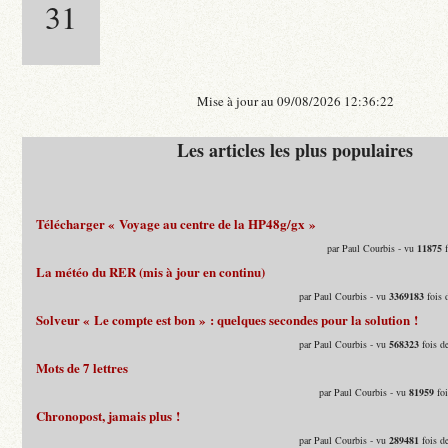
31
Mise à jour au 09/08/2026 12:36:22
Les articles les plus populaires
Télécharger « Voyage au centre de la HP48g/gx »
par Paul Courbis - vu
11875
f
La météo du RER (mis à jour en continu)
par Paul Courbis - vu
3369183
fois 
Solveur « Le compte est bon » : quelques secondes pour la solution !
par Paul Courbis - vu
568323
fois d
Mots de 7 lettres
par Paul Courbis - vu
81959
foi
Chronopost, jamais plus !
par Paul Courbis - vu
289481
fois d