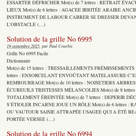
ESSARTER DÉFRICHER Mot(s) de 7 lettres : RETRAIT ÉV
LIEUX Mot(s) de 6 lettres : AGACEE IRRITÉE ARAIRE ANC
INSTRUMENT DE LABOUR CABRER SE DRESSER DEVA
L’OBSTACLE (…)
Solution de la grille No 6995
19 septembre 2025
, par Paul Courbis
Grille No 6995 Facile
Dictionnaire
Mot(s) de 15 lettres : TRESSAILLEMENTS FRÉMISSEMENTS M
lettres : ENSORCELANT ENVOÛTANT MATELASSURE C’
REMBOURRAGE Mot(s) de 10 lettres : NOISETIERS ARBRE
ÉCUREUILS TRISTESSES MÉLANCOLIES Mot(s) de 8 lettre
TOTALEMENT ÉREINTÉE Mot(s) de 7 lettres : DEPERIR DÉ
S’ÉTIOLER INCARNE JOUE UN RÔLE Mot(s) de 6 lettres :
OU VAUTOUR SAISIE ATTRAPÉE USAGEE QUI A ÉTÉ B
PORTÉE VERSEE (…)
Solution de la grille No 6994