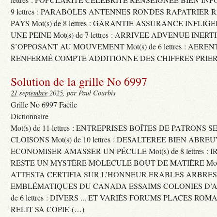
9 lettres : PARABOLES ANTENNES RONDES RAPATRIER
PAYS Mot(s) de 8 lettres : GARANTIE ASSURANCE INFLI
UNE PEINE Mot(s) de 7 lettres : ARRIVEE ADVENUE INER
S’OPPOSANT AU MOUVEMENT Mot(s) de 6 lettres : AERE
RENFERMÉ COMPTE ADDITIONNE DES CHIFFRES PRIER
Solution de la grille No 6997
21 septembre 2025
, par Paul Courbis
Grille No 6997 Facile
Dictionnaire
Mot(s) de 11 lettres : ENTREPRISES BOÎTES DE PATRONS
CLOISONS Mot(s) de 10 lettres : DESALTEREE BIEN ABRE
ECONOMISER AMASSER UN PÉCULE Mot(s) de 8 lettres : 
RESTE UN MYSTÈRE MOLECULE BOUT DE MATIÈRE Mot(s) d
ATTESTA CERTIFIA SUR L’HONNEUR ERABLES ARBRE
EMBLÉMATIQUES DU CANADA ESSAIMS COLONIES D’AB
de 6 lettres : DIVERS ... ET VARIÉS FORUMS PLACES RO
RELIT SA COPIE (…)