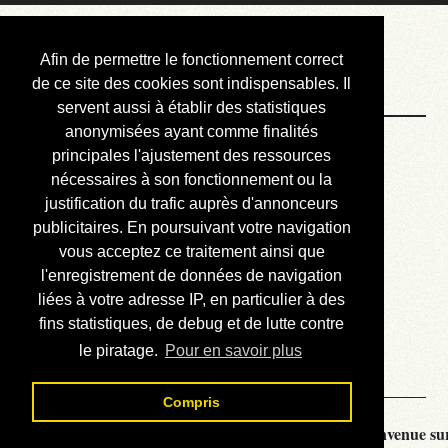
Courbis, « LE »
Afin de permettre le fonctionnement correct
Blog Officiel
de ce site des cookies sont indispensables. Il
servent aussi à établir des statistiques
anonymisées ayant comme finalités
Bienvenue
principales l'ajustement des ressources
Réalisations
nécessaires à son fonctionnement ou la
justification du trafic auprès d'annonceurs
Divers (et d’été)
publicitaires. En poursuivant votre navigation
vous acceptez ce traitement ainsi que
Annonces
l'enregistrement de données de navigation
Liens externes
liées à votre adresse IP, en particulier à des
fins statistiques, de debug et de lutte contre
Téléchargement
le piratage.
Pour en savoir plus
Contact
Compris
Courbis, « LE » Blog Officiel - je vous souhaite la bienvenue sur 