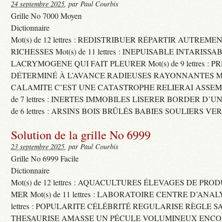
24 septembre 2025
, par Paul Courbis
Grille No 7000 Moyen
Dictionnaire
Mot(s) de 12 lettres : REDISTRIBUER RÉPARTIR AUTREME
RICHESSES Mot(s) de 11 lettres : INEPUISABLE INTARISSA
LACRYMOGENE QUI FAIT PLEURER Mot(s) de 9 lettres : P
DÉTERMINÉ À L’AVANCE RADIEUSES RAYONNANTES Mot(s) 
CALAMITE C’EST UNE CATASTROPHE RELIERAI ASSEMB
de 7 lettres : INERTES IMMOBILES LISERER BORDER D’U
de 6 lettres : ARSINS BOIS BRÛLÉS BABIES SOULIERS VE
Solution de la grille No 6999
23 septembre 2025
, par Paul Courbis
Grille No 6999 Facile
Dictionnaire
Mot(s) de 12 lettres : AQUACULTURES ÉLEVAGES DE PRO
MER Mot(s) de 11 lettres : LABORATOIRE CENTRE D’ANALYS
lettres : POPULARITE CÉLÉBRITÉ REGULARISE RÈGLE S
THESAURISE AMASSE UN PÉCULE VOLUMINEUX ENCOM