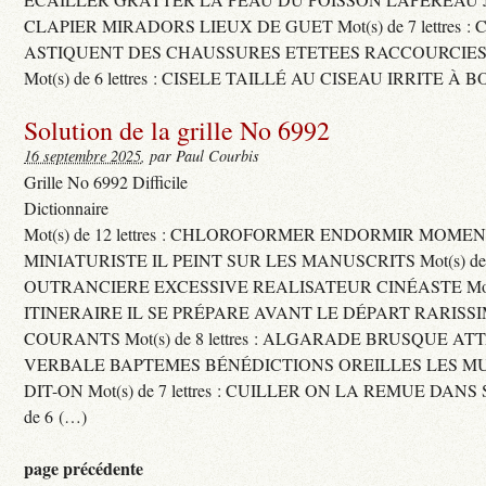
CLAPIER MIRADORS LIEUX DE GUET Mot(s) de 7 lettres : 
ASTIQUENT DES CHAUSSURES ETETEES RACCOURCIES
Mot(s) de 6 lettres : CISELE TAILLÉ AU CISEAU IRRITE À 
Solution de la grille No 6992
16 septembre 2025
, par Paul Courbis
Grille No 6992 Difficile
Dictionnaire
Mot(s) de 12 lettres : CHLOROFORMER ENDORMIR MO
MINIATURISTE IL PEINT SUR LES MANUSCRITS Mot(s) de 11 
OUTRANCIERE EXCESSIVE REALISATEUR CINÉASTE Mot(s) d
ITINERAIRE IL SE PRÉPARE AVANT LE DÉPART RARISS
COURANTS Mot(s) de 8 lettres : ALGARADE BRUSQUE A
VERBALE BAPTEMES BÉNÉDICTIONS OREILLES LES MU
DIT-ON Mot(s) de 7 lettres : CUILLER ON LA REMUE DANS 
de 6 (…)
page précédente