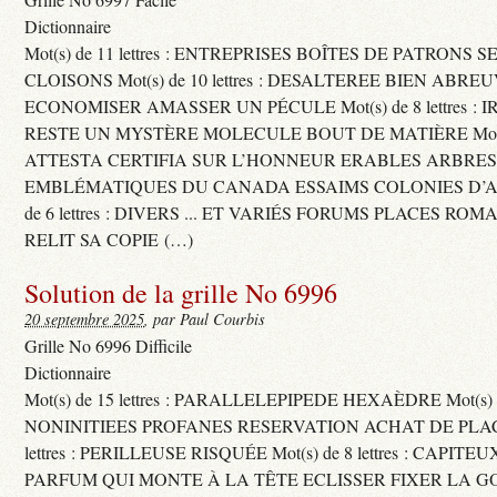
Dictionnaire
Mot(s) de 11 lettres : ENTREPRISES BOÎTES DE PATRONS
CLOISONS Mot(s) de 10 lettres : DESALTEREE BIEN ABRE
ECONOMISER AMASSER UN PÉCULE Mot(s) de 8 lettres : 
RESTE UN MYSTÈRE MOLECULE BOUT DE MATIÈRE Mot(s) d
ATTESTA CERTIFIA SUR L’HONNEUR ERABLES ARBRE
EMBLÉMATIQUES DU CANADA ESSAIMS COLONIES D’AB
de 6 lettres : DIVERS ... ET VARIÉS FORUMS PLACES RO
RELIT SA COPIE (…)
Solution de la grille No 6996
20 septembre 2025
, par Paul Courbis
Grille No 6996 Difficile
Dictionnaire
Mot(s) de 15 lettres : PARALLELEPIPEDE HEXAÈDRE Mot(s) de 
NONINITIEES PROFANES RESERVATION ACHAT DE PLACES
lettres : PERILLEUSE RISQUÉE Mot(s) de 8 lettres : CAPI
PARFUM QUI MONTE À LA TÊTE ECLISSER FIXER LA G