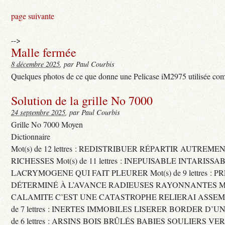
page suivante
-->
Malle fermée
8 décembre 2025
, par Paul Courbis
Quelques photos de ce que donne une Pelicase iM2975 utilisée com
Solution de la grille No 7000
24 septembre 2025
, par Paul Courbis
Grille No 7000 Moyen
Dictionnaire
Mot(s) de 12 lettres : REDISTRIBUER RÉPARTIR AUTREME
RICHESSES Mot(s) de 11 lettres : INEPUISABLE INTARISSA
LACRYMOGENE QUI FAIT PLEURER Mot(s) de 9 lettres : P
DÉTERMINÉ À L’AVANCE RADIEUSES RAYONNANTES Mot(s) 
CALAMITE C’EST UNE CATASTROPHE RELIERAI ASSEMB
de 7 lettres : INERTES IMMOBILES LISERER BORDER D’U
de 6 lettres : ARSINS BOIS BRÛLÉS BABIES SOULIERS VE