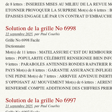
de 8 lettres : INSEREES MISES AU MILIEU DE LA REVUE Mot(s)
ETONNER PROVOQUER LA SURPRISE Mot(s) de 6 lettres :
ÉPAISSES ENGAGE LIÉ PAR UN CONTRAT D’EMBAUCHE
Solution de la grille No 6998
22 septembre 2025
, par Paul Courbis
Grille No 6998 Facile
Dictionnaire
Mot(s) de 11 lettres : MATELASSURE C’EST DU REMBOURRA
lettres : POPULARITE CÉLÉBRITÉ RENSEIGNEE BIEN INFO
9 lettres : PARABOLES ANTENNES RONDES RAPATRIER
PAYS Mot(s) de 8 lettres : GARANTIE ASSURANCE INFLI
UNE PEINE Mot(s) de 7 lettres : ARRIVEE ADVENUE INER
S’OPPOSANT AU MOUVEMENT Mot(s) de 6 lettres : AERE
RENFERMÉ COMPTE ADDITIONNE DES CHIFFRES PRIER
Solution de la grille No 6997
21 septembre 2025
, par Paul Courbis
Grille No 6997 Facile