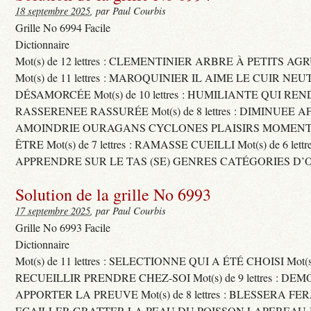
18 septembre 2025
, par Paul Courbis
Grille No 6994 Facile
Dictionnaire
Mot(s) de 12 lettres : CLEMENTINIER ARBRE À PETITS A
Mot(s) de 11 lettres : MAROQUINIER IL AIME LE CUIR NE
DÉSAMORCÉE Mot(s) de 10 lettres : HUMILIANTE QUI R
RASSERENEE RASSURÉE Mot(s) de 8 lettres : DIMINUEE A
AMOINDRIE OURAGANS CYCLONES PLAISIRS MOMENTS
ÊTRE Mot(s) de 7 lettres : RAMASSE CUEILLI Mot(s) de 6 let
APPRENDRE SUR LE TAS (SE) GENRES CATÉGORIES D’
Solution de la grille No 6993
17 septembre 2025
, par Paul Courbis
Grille No 6993 Facile
Dictionnaire
Mot(s) de 11 lettres : SELECTIONNE QUI A ÉTÉ CHOISI Mot(s) d
RECUEILLIR PRENDRE CHEZ-SOI Mot(s) de 9 lettres : D
APPORTER LA PREUVE Mot(s) de 8 lettres : BLESSERA FE
ECAILLER GRATTER LA PEAU DU POISSON LAPEREAU 