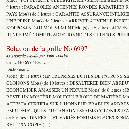
9 lettres : PARABOLES ANTENNES RONDES RAPATRIER
PAYS Mot(s) de 8 lettres : GARANTIE ASSURANCE INFLI
UNE PEINE Mot(s) de 7 lettres : ARRIVEE ADVENUE INER
S’OPPOSANT AU MOUVEMENT Mot(s) de 6 lettres : AERE
RENFERMÉ COMPTE ADDITIONNE DES CHIFFRES PRIER
Solution de la grille No 6997
21 septembre 2025
, par Paul Courbis
Grille No 6997 Facile
Dictionnaire
Mot(s) de 11 lettres : ENTREPRISES BOÎTES DE PATRONS
CLOISONS Mot(s) de 10 lettres : DESALTEREE BIEN ABRE
ECONOMISER AMASSER UN PÉCULE Mot(s) de 8 lettres : 
RESTE UN MYSTÈRE MOLECULE BOUT DE MATIÈRE Mot(s) d
ATTESTA CERTIFIA SUR L’HONNEUR ERABLES ARBRE
EMBLÉMATIQUES DU CANADA ESSAIMS COLONIES D’AB
de 6 lettres : DIVERS ... ET VARIÉS FORUMS PLACES RO
RELIT SA COPIE (…)