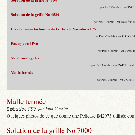
par Paul Courbis - vu
870
fo
Solution de la grille No 4520
par Paul Courbis - vu
4625
fois d
Lire la revue technique de la Honda Varadero 125
par Paul Courbis - vu
121249
foi
Passage en IPv6
par Paul Courbis - vu
22802
fo
Mentions légales
par Paul Courbis - vu
24451
fois d
Malle fermée
par Paul Courbis - vu
770
fois 
Malle fermée
8 décembre 2025
, par Paul Courbis
Quelques photos de ce que donne une Pelicase iM2975 utilisée com
Solution de la grille No 7000