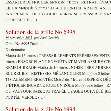
ESSARTER DÉFRICHER Mot(s) de 7 lettres : RETRAIT ÉV
LIEUX Mot(s) de 6 lettres : AGACEE IRRITÉE ARAIRE ANC
INSTRUMENT DE LABOUR CABRER SE DRESSER DEVA
L’OBSTACLE (…)
Solution de la grille No 6995
19 septembre 2025
, par Paul Courbis
Grille No 6995 Facile
Dictionnaire
Mot(s) de 15 lettres : TRESSAILLEMENTS FRÉMISSEMENTS M
lettres : ENSORCELANT ENVOÛTANT MATELASSURE C’
REMBOURRAGE Mot(s) de 10 lettres : NOISETIERS ARBRE
ÉCUREUILS TRISTESSES MÉLANCOLIES Mot(s) de 8 lettre
TOTALEMENT ÉREINTÉE Mot(s) de 7 lettres : DEPERIR DÉ
S’ÉTIOLER INCARNE JOUE UN RÔLE Mot(s) de 6 lettres :
OU VAUTOUR SAISIE ATTRAPÉE USAGEE QUI A ÉTÉ B
PORTÉE VERSEE (…)
Solution de la grille No 6994