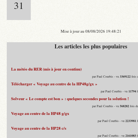
31
Mise à jour au 08/08/2026 19:48:21
Les articles les plus populaires
La météo du RER (mis à jour en continu)
par Paul Courbis - vu
3369122
fois 
Télécharger « Voyage au centre de la HP48g/gx »
par Paul Courbis - vu
11794
f
Solveur « Le compte est bon » : quelques secondes pour la solution !
par Paul Courbis - vu
568282
fois d
Voyage au centre de la HP48 g/gx
par Paul Courbis - vu
2233981
f
Voyage au centre de la HP28 c/s
par Paul Courbis - vu
2161083
f