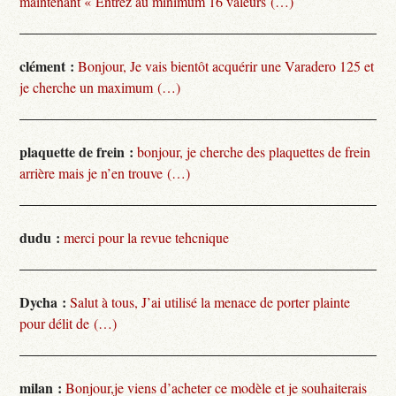
maintenant « Entrez au minimum 16 valeurs (…)
clément :
Bonjour, Je vais bientôt acquérir une Varadero 125 et
je cherche un maximum (…)
plaquette de frein :
bonjour, je cherche des plaquettes de frein
arrière mais je n’en trouve (…)
dudu :
merci pour la revue tehcnique
Dycha :
Salut à tous, J’ai utilisé la menace de porter plainte
pour délit de (…)
milan :
Bonjour,je viens d’acheter ce modèle et je souhaiterais