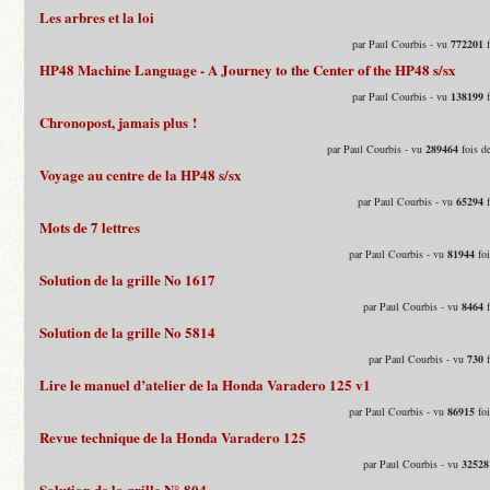
Les arbres et la loi
par Paul Courbis - vu
772201
f
HP48 Machine Language - A Journey to the Center of the HP48 s/sx
par Paul Courbis - vu
138199
f
Chronopost, jamais plus !
par Paul Courbis - vu
289464
fois d
Voyage au centre de la HP48 s/sx
par Paul Courbis - vu
65294
f
Mots de 7 lettres
par Paul Courbis - vu
81944
foi
Solution de la grille No 1617
par Paul Courbis - vu
8464
f
Solution de la grille No 5814
par Paul Courbis - vu
730
f
Lire le manuel d’atelier de la Honda Varadero 125 v1
par Paul Courbis - vu
86915
foi
Revue technique de la Honda Varadero 125
par Paul Courbis - vu
32528
Solution de la grille N° 804