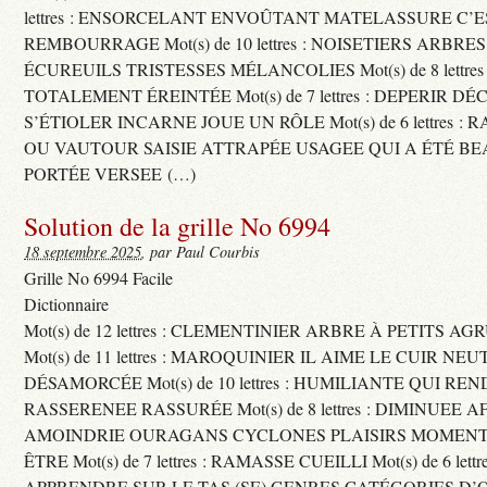
lettres : ENSORCELANT ENVOÛTANT MATELASSURE C’
REMBOURRAGE Mot(s) de 10 lettres : NOISETIERS ARBRE
ÉCUREUILS TRISTESSES MÉLANCOLIES Mot(s) de 8 lettre
TOTALEMENT ÉREINTÉE Mot(s) de 7 lettres : DEPERIR DÉ
S’ÉTIOLER INCARNE JOUE UN RÔLE Mot(s) de 6 lettres :
OU VAUTOUR SAISIE ATTRAPÉE USAGEE QUI A ÉTÉ B
PORTÉE VERSEE (…)
Solution de la grille No 6994
18 septembre 2025
, par Paul Courbis
Grille No 6994 Facile
Dictionnaire
Mot(s) de 12 lettres : CLEMENTINIER ARBRE À PETITS A
Mot(s) de 11 lettres : MAROQUINIER IL AIME LE CUIR NE
DÉSAMORCÉE Mot(s) de 10 lettres : HUMILIANTE QUI R
RASSERENEE RASSURÉE Mot(s) de 8 lettres : DIMINUEE A
AMOINDRIE OURAGANS CYCLONES PLAISIRS MOMENTS
ÊTRE Mot(s) de 7 lettres : RAMASSE CUEILLI Mot(s) de 6 let
APPRENDRE SUR LE TAS (SE) GENRES CATÉGORIES D’