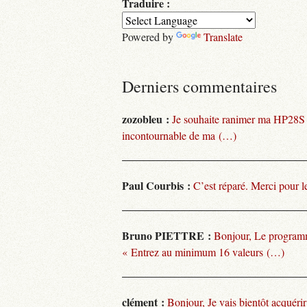
Traduire :
Powered by
Translate
Derniers commentaires
zozobleu :
Je souhaite ranimer ma HP28S
incontournable de ma (…)
Paul Courbis :
C’est réparé. Merci pour l
Bruno PIETTRE :
Bonjour, Le programm
« Entrez au minimum 16 valeurs (…)
clément :
Bonjour, Je vais bientôt acquéri