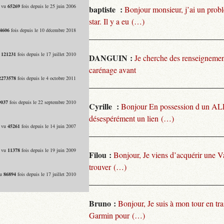
- vu
65269
fois depuis le 25 juin 2006
baptiste :
Bonjour monsieur, j’ai un pro
star. Il y a eu (…)
4606
fois depuis le 10 décembre 2018
u
121231
fois depuis le 17 juillet 2010
DANGUIN :
Je cherche des renseignemen
carénage avant
2273578
fois depuis le 4 octobre 2011
9037
fois depuis le 22 septembre 2010
Cyrille :
Bonjour En possession d un ALP
désespérément un lien (…)
- vu
45261
fois depuis le 14 juin 2007
- vu
11378
fois depuis le 19 juin 2009
Filou :
Bonjour, Je viens d’acquérir une V
trouver (…)
vu
86894
fois depuis le 17 juillet 2010
Bruno :
Bonjour, Je suis à mon tour en tra
Garmin pour (…)