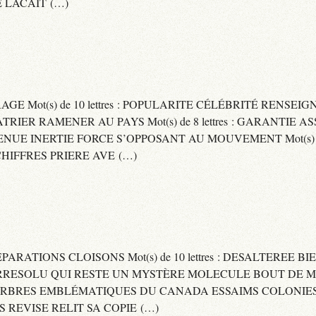
 LACAIT (…)
RAGE Mot(s) de 10 lettres : POPULARITE CÉLÉBRITÉ RENSE
PATRIER RAMENER AU PAYS Mot(s) de 8 lettres : GARANTIE
DVENUE INERTIE FORCE S’OPPOSANT AU MOUVEMENT Mot(s) de 
IFFRES PRIERE AVE (…)
 SEPARATIONS CLOISONS Mot(s) de 10 lettres : DESALTEREE 
: IRRESOLU QUI RESTE UN MYSTÈRE MOLECULE BOUT DE MAT
 ARBRES EMBLÉMATIQUES DU CANADA ESSAIMS COLONIES D
ES REVISE RELIT SA COPIE (…)