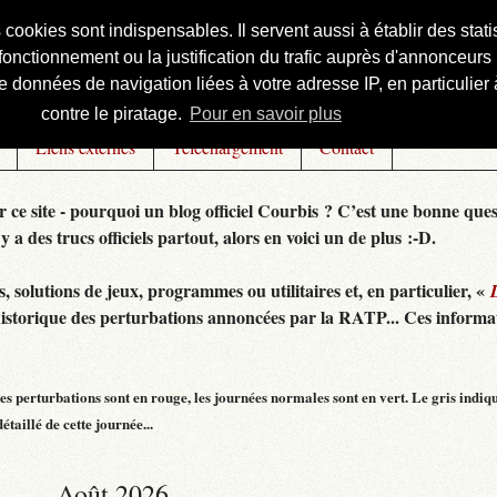
s cookies sont indispensables. Il servent aussi à établir des st
onctionnement ou la justification du trafic auprès d'annonceurs 
 données de navigation liées à votre adresse IP, en particulier à
contre le piratage.
Pour en savoir plus
Liens externes
Téléchargement
Contact
r ce site - pourquoi un blog officiel Courbis ? C’est une bonne ques
 y a des trucs officiels partout, alors en voici un de plus :-D.
 solutions de jeux, programmes ou utilitaires et, en particulier, «
historique des perturbations annoncées par la RATP... Ces informat
s perturbations sont en rouge, les journées normales sont en vert. Le gris indiq
taillé de cette journée...
Août 2026