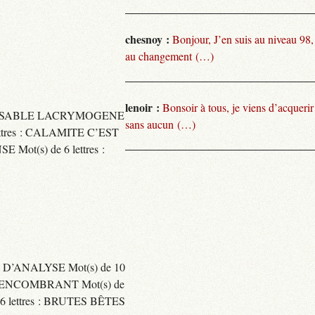
chesnoy :
Bonjour, J’en suis au niveau 98
au changement (…)
lenoir :
Bonsoir à tous, je viens d’acquer
TARISSABLE LACRYMOGENE
sans aucun (…)
tres : CALAMITE C’EST
t(s) de 6 lettres :
 D’ANALYSE Mot(s) de 10
ENCOMBRANT Mot(s) de
 lettres : BRUTES BÊTES