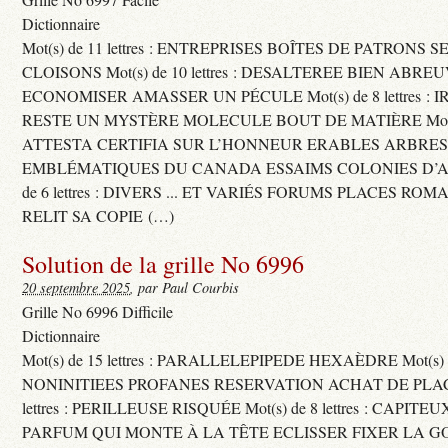
Dictionnaire
Mot(s) de 11 lettres : ENTREPRISES BOÎTES DE PATRONS
CLOISONS Mot(s) de 10 lettres : DESALTEREE BIEN ABRE
ECONOMISER AMASSER UN PÉCULE Mot(s) de 8 lettres : 
RESTE UN MYSTÈRE MOLECULE BOUT DE MATIÈRE Mot(s) d
ATTESTA CERTIFIA SUR L’HONNEUR ERABLES ARBRE
EMBLÉMATIQUES DU CANADA ESSAIMS COLONIES D’AB
de 6 lettres : DIVERS ... ET VARIÉS FORUMS PLACES RO
RELIT SA COPIE (…)
Solution de la grille No 6996
20 septembre 2025
, par Paul Courbis
Grille No 6996 Difficile
Dictionnaire
Mot(s) de 15 lettres : PARALLELEPIPEDE HEXAÈDRE Mot(s) de 
NONINITIEES PROFANES RESERVATION ACHAT DE PLACES
lettres : PERILLEUSE RISQUÉE Mot(s) de 8 lettres : CAPI
PARFUM QUI MONTE À LA TÊTE ECLISSER FIXER LA G