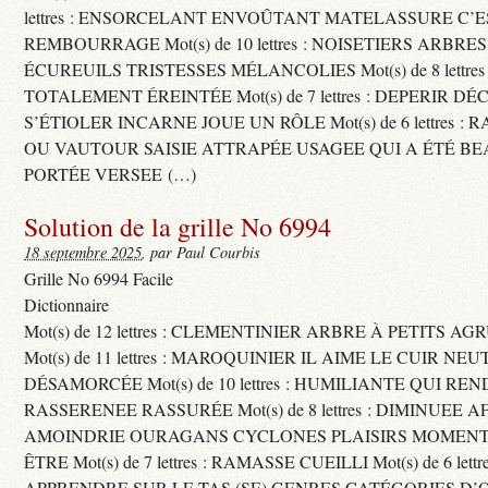
lettres : ENSORCELANT ENVOÛTANT MATELASSURE C’
REMBOURRAGE Mot(s) de 10 lettres : NOISETIERS ARBRE
ÉCUREUILS TRISTESSES MÉLANCOLIES Mot(s) de 8 lettre
TOTALEMENT ÉREINTÉE Mot(s) de 7 lettres : DEPERIR DÉ
S’ÉTIOLER INCARNE JOUE UN RÔLE Mot(s) de 6 lettres :
OU VAUTOUR SAISIE ATTRAPÉE USAGEE QUI A ÉTÉ B
PORTÉE VERSEE (…)
Solution de la grille No 6994
18 septembre 2025
, par Paul Courbis
Grille No 6994 Facile
Dictionnaire
Mot(s) de 12 lettres : CLEMENTINIER ARBRE À PETITS A
Mot(s) de 11 lettres : MAROQUINIER IL AIME LE CUIR NE
DÉSAMORCÉE Mot(s) de 10 lettres : HUMILIANTE QUI R
RASSERENEE RASSURÉE Mot(s) de 8 lettres : DIMINUEE A
AMOINDRIE OURAGANS CYCLONES PLAISIRS MOMENTS
ÊTRE Mot(s) de 7 lettres : RAMASSE CUEILLI Mot(s) de 6 let
APPRENDRE SUR LE TAS (SE) GENRES CATÉGORIES D’