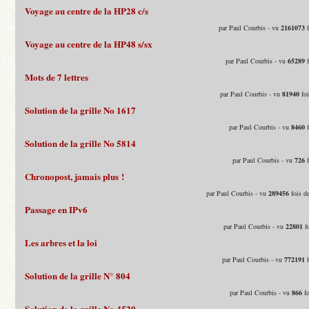
Voyage au centre de la HP28 c/s
par Paul Courbis - vu
2161073
f
Voyage au centre de la HP48 s/sx
par Paul Courbis - vu
65289
f
Mots de 7 lettres
par Paul Courbis - vu
81940
foi
Solution de la grille No 1617
par Paul Courbis - vu
8460
f
Solution de la grille No 5814
par Paul Courbis - vu
726
f
Chronopost, jamais plus !
par Paul Courbis - vu
289456
fois d
Passage en IPv6
par Paul Courbis - vu
22801
fo
Les arbres et la loi
par Paul Courbis - vu
772191
f
Solution de la grille N° 804
par Paul Courbis - vu
866
fo
Solution de la grille No 4520