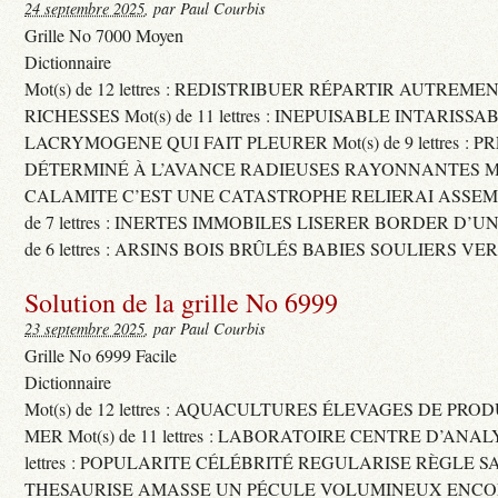
24 septembre 2025
, par Paul Courbis
Grille No 7000 Moyen
Dictionnaire
Mot(s) de 12 lettres : REDISTRIBUER RÉPARTIR AUTREME
RICHESSES Mot(s) de 11 lettres : INEPUISABLE INTARISSA
LACRYMOGENE QUI FAIT PLEURER Mot(s) de 9 lettres : P
DÉTERMINÉ À L’AVANCE RADIEUSES RAYONNANTES Mot(s) 
CALAMITE C’EST UNE CATASTROPHE RELIERAI ASSEMB
de 7 lettres : INERTES IMMOBILES LISERER BORDER D’U
de 6 lettres : ARSINS BOIS BRÛLÉS BABIES SOULIERS VE
Solution de la grille No 6999
23 septembre 2025
, par Paul Courbis
Grille No 6999 Facile
Dictionnaire
Mot(s) de 12 lettres : AQUACULTURES ÉLEVAGES DE PRO
MER Mot(s) de 11 lettres : LABORATOIRE CENTRE D’ANALYS
lettres : POPULARITE CÉLÉBRITÉ REGULARISE RÈGLE S
THESAURISE AMASSE UN PÉCULE VOLUMINEUX ENCOM