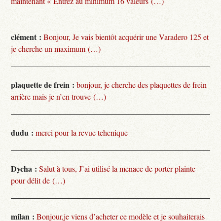
maintenant « Entrez au minimum 16 valeurs (…)
clément :
Bonjour, Je vais bientôt acquérir une Varadero 125 et
je cherche un maximum (…)
plaquette de frein :
bonjour, je cherche des plaquettes de frein
arrière mais je n’en trouve (…)
dudu :
merci pour la revue tehcnique
Dycha :
Salut à tous, J’ai utilisé la menace de porter plainte
pour délit de (…)
milan :
Bonjour,je viens d’acheter ce modèle et je souhaiterais