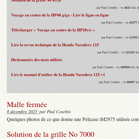
par Paul Courbis - vu
4621
fois d
Voyage au centre de la HP48 g/gx - Lire le ligne en ligne
par Paul Courbis - vu
45277
f
Télécharger « Voyage au centre de la HP28c/s »
par Paul Courbis - vu
11394
f
Lire la revue technique de la Honda Varadero 125
par Paul Courbis - vu
121243
foi
Dictionnaire des mots utilisés
par Paul Courbis - vu
109050
fois d
Lire le manuel d’atelier de la Honda Varadero 125 v1
par Paul Courbis - vu
86907
foi
Malle fermée
8 décembre 2025
, par Paul Courbis
Quelques photos de ce que donne une Pelicase iM2975 utilisée com
Solution de la grille No 7000