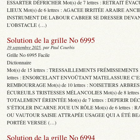
ESSARTER DÉFRICHER Mot(s) de 7 lettres : RETRAIT ÉV
LIEUX Mot(s) de 6 lettres : AGACEE IRRITÉE ARAIRE ANC
INSTRUMENT DE LABOUR CABRER SE DRESSER DEVA
L’OBSTACLE (…)
Solution de la grille No 6995
19 septembre 2025
, par Paul Courbis
Grille No 6995 Facile
Dictionnaire
Mot(s) de 15 lettres : TRESSAILLEMENTS FRÉMISSEMENTS M
lettres : ENSORCELANT ENVOÛTANT MATELASSURE C’
REMBOURRAGE Mot(s) de 10 lettres : NOISETIERS ARBRE
ÉCUREUILS TRISTESSES MÉLANCOLIES Mot(s) de 8 lettre
TOTALEMENT ÉREINTÉE Mot(s) de 7 lettres : DEPERIR DÉ
S’ÉTIOLER INCARNE JOUE UN RÔLE Mot(s) de 6 lettres :
OU VAUTOUR SAISIE ATTRAPÉE USAGEE QUI A ÉTÉ B
PORTÉE VERSEE (…)
Solution de la grille No 6994