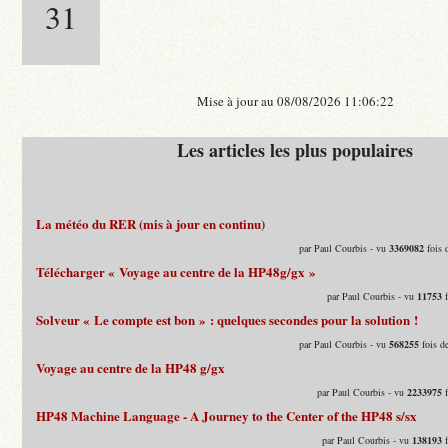
31
Mise à jour au 08/08/2026 11:06:22
Les articles les plus populaires
La météo du RER (mis à jour en continu)
par Paul Courbis - vu
3369082
fois 
Télécharger « Voyage au centre de la HP48g/gx »
par Paul Courbis - vu
11753
f
Solveur « Le compte est bon » : quelques secondes pour la solution !
par Paul Courbis - vu
568255
fois d
Voyage au centre de la HP48 g/gx
par Paul Courbis - vu
2233975
f
HP48 Machine Language - A Journey to the Center of the HP48 s/sx
par Paul Courbis - vu
138193
f