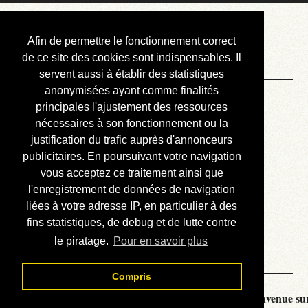
Courbis, « LE »
Afin de permettre le fonctionnement correct
Blog Officiel
de ce site des cookies sont indispensables. Il
servent aussi à établir des statistiques
anonymisées ayant comme finalités
Bienvenue
principales l'ajustement des ressources
Réalisations
nécessaires à son fonctionnement ou la
justification du trafic auprès d'annonceurs
Divers (et d’été)
publicitaires. En poursuivant votre navigation
vous acceptez ce traitement ainsi que
Annonces
l'enregistrement de données de navigation
Liens externes
liées à votre adresse IP, en particulier à des
fins statistiques, de debug et de lutte contre
Téléchargement
le piratage.
Pour en savoir plus
Contact
Compris
Courbis, « LE » Blog Officiel - je vous souhaite la bienvenue sur 