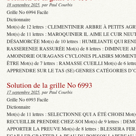
18 septembre 2025
, par Paul Courbis
Grille No 6994 Facile
Dictionnaire
Mot(s) de 12 lettres : CLEMENTINIER ARBRE À PETITS A
Mot(s) de 11 lettres : MAROQUINIER IL AIME LE CUIR NE
DÉSAMORCÉE Mot(s) de 10 lettres : HUMILIANTE QUI R
RASSERENEE RASSURÉE Mot(s) de 8 lettres : DIMINUEE A
AMOINDRIE OURAGANS CYCLONES PLAISIRS MOMENTS
ÊTRE Mot(s) de 7 lettres : RAMASSE CUEILLI Mot(s) de 6 let
APPRENDRE SUR LE TAS (SE) GENRES CATÉGORIES D’
Solution de la grille No 6993
17 septembre 2025
, par Paul Courbis
Grille No 6993 Facile
Dictionnaire
Mot(s) de 11 lettres : SELECTIONNE QUI A ÉTÉ CHOISI Mot(s) d
RECUEILLIR PRENDRE CHEZ-SOI Mot(s) de 9 lettres : D
APPORTER LA PREUVE Mot(s) de 8 lettres : BLESSERA FE
ECAILLER GRATTER LA PEAU DU POISSON LAPEREAU 