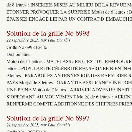
de 8 lettres : INSEREES MISES AU MILIEU DE LA REVUE Mot(s)
ETONNER PROVOQUER LA SURPRISE Mot(s) de 6 lettres :
ÉPAISSES ENGAGE LIÉ PAR UN CONTRAT D’EMBAUCHE
Solution de la grille No 6998
22 septembre 2025
, par Paul Courbis
Grille No 6998 Facile
Dictionnaire
Mot(s) de 11 lettres : MATELASSURE C’EST DU REMBOURRA
lettres : POPULARITE CÉLÉBRITÉ RENSEIGNEE BIEN INFO
9 lettres : PARABOLES ANTENNES RONDES RAPATRIER
PAYS Mot(s) de 8 lettres : GARANTIE ASSURANCE INFLI
UNE PEINE Mot(s) de 7 lettres : ARRIVEE ADVENUE INER
S’OPPOSANT AU MOUVEMENT Mot(s) de 6 lettres : AERE
RENFERMÉ COMPTE ADDITIONNE DES CHIFFRES PRIER
Solution de la grille No 6997
21 septembre 2025
, par Paul Courbis
Grille No 6997 Facile