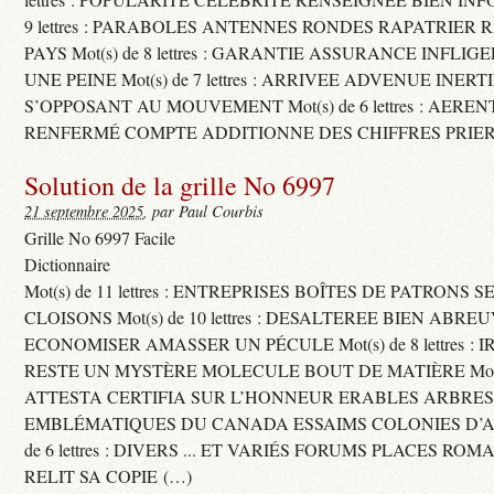
9 lettres : PARABOLES ANTENNES RONDES RAPATRIER
PAYS Mot(s) de 8 lettres : GARANTIE ASSURANCE INFLI
UNE PEINE Mot(s) de 7 lettres : ARRIVEE ADVENUE INER
S’OPPOSANT AU MOUVEMENT Mot(s) de 6 lettres : AERE
RENFERMÉ COMPTE ADDITIONNE DES CHIFFRES PRIER
Solution de la grille No 6997
21 septembre 2025
, par Paul Courbis
Grille No 6997 Facile
Dictionnaire
Mot(s) de 11 lettres : ENTREPRISES BOÎTES DE PATRONS
CLOISONS Mot(s) de 10 lettres : DESALTEREE BIEN ABRE
ECONOMISER AMASSER UN PÉCULE Mot(s) de 8 lettres : 
RESTE UN MYSTÈRE MOLECULE BOUT DE MATIÈRE Mot(s) d
ATTESTA CERTIFIA SUR L’HONNEUR ERABLES ARBRE
EMBLÉMATIQUES DU CANADA ESSAIMS COLONIES D’AB
de 6 lettres : DIVERS ... ET VARIÉS FORUMS PLACES RO
RELIT SA COPIE (…)