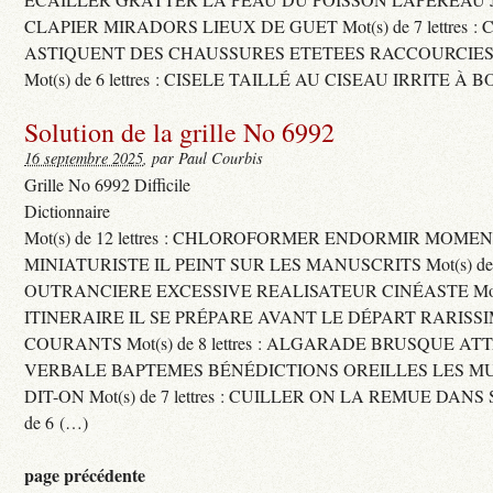
CLAPIER MIRADORS LIEUX DE GUET Mot(s) de 7 lettres : 
ASTIQUENT DES CHAUSSURES ETETEES RACCOURCIES
Mot(s) de 6 lettres : CISELE TAILLÉ AU CISEAU IRRITE À 
Solution de la grille No 6992
16 septembre 2025
, par Paul Courbis
Grille No 6992 Difficile
Dictionnaire
Mot(s) de 12 lettres : CHLOROFORMER ENDORMIR MO
MINIATURISTE IL PEINT SUR LES MANUSCRITS Mot(s) de 11 
OUTRANCIERE EXCESSIVE REALISATEUR CINÉASTE Mot(s) d
ITINERAIRE IL SE PRÉPARE AVANT LE DÉPART RARISS
COURANTS Mot(s) de 8 lettres : ALGARADE BRUSQUE A
VERBALE BAPTEMES BÉNÉDICTIONS OREILLES LES MU
DIT-ON Mot(s) de 7 lettres : CUILLER ON LA REMUE DANS 
de 6 (…)
page précédente