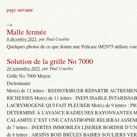
page suivante
-->
Malle fermée
8 décembre 2025
, par Paul Courbis
Quelques photos de ce que donne une Pelicase iM2975 utilisée com
Solution de la grille No 7000
24 septembre 2025
, par Paul Courbis
Grille No 7000 Moyen
Dictionnaire
Mot(s) de 12 lettres : REDISTRIBUER RÉPARTIR AUTREME
RICHESSES Mot(s) de 11 lettres : INEPUISABLE INTARISSA
LACRYMOGENE QUI FAIT PLEURER Mot(s) de 9 lettres : P
DÉTERMINÉ À L’AVANCE RADIEUSES RAYONNANTES Mot(s) 
CALAMITE C’EST UNE CATASTROPHE RELIERAI ASSEMB
de 7 lettres : INERTES IMMOBILES LISERER BORDER D’U
de 6 lettres : ARSINS BOIS BRÛLÉS BABIES SOULIERS VE