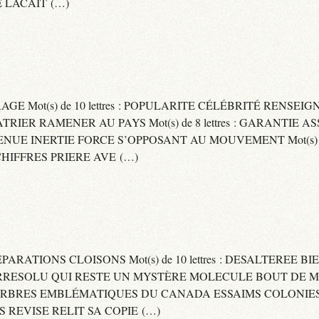
 LACAIT (…)
RAGE Mot(s) de 10 lettres : POPULARITE CÉLÉBRITÉ RENSE
PATRIER RAMENER AU PAYS Mot(s) de 8 lettres : GARANTIE
DVENUE INERTIE FORCE S’OPPOSANT AU MOUVEMENT Mot(s) de 
IFFRES PRIERE AVE (…)
 SEPARATIONS CLOISONS Mot(s) de 10 lettres : DESALTEREE 
: IRRESOLU QUI RESTE UN MYSTÈRE MOLECULE BOUT DE MAT
 ARBRES EMBLÉMATIQUES DU CANADA ESSAIMS COLONIES D
ES REVISE RELIT SA COPIE (…)