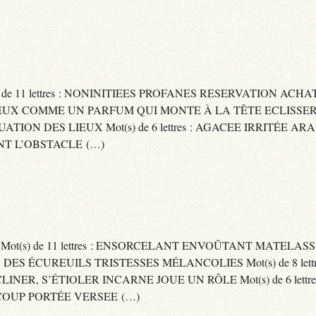
) de 11 lettres : NONINITIEES PROFANES RESERVATION ACHAT
 : CAPITEUX COMME UN PARFUM QUI MONTE À LA TÊTE ECLIS
CUATION DES LIEUX Mot(s) de 6 lettres : AGACEE IRRITÉE A
T L’OBSTACLE (…)
S Mot(s) de 11 lettres : ENSORCELANT ENVOÛTANT MATELA
S DES ÉCUREUILS TRISTESSES MÉLANCOLIES Mot(s) de 8 lett
CLINER, S’ÉTIOLER INCARNE JOUE UN RÔLE Mot(s) de 6 lett
COUP PORTÉE VERSEE (…)