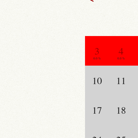
3
4
0.0 %
0.0 %
10
11
17
18