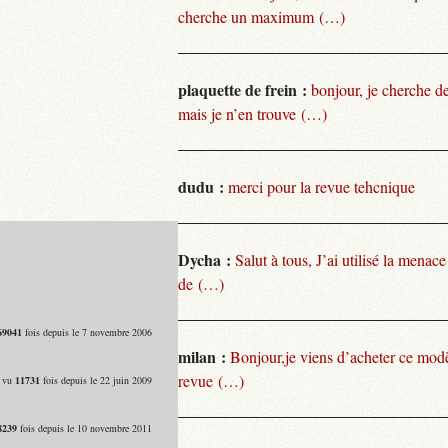
cherche un maximum (…)
plaquette de frein :
bonjour, je cherche de
mais je n’en trouve (…)
dudu :
merci pour la revue tehcnique
Dycha :
Salut à tous, J’ai utilisé la menace
de (…)
69041
fois depuis le 7 novembre 2006
milan :
Bonjour,je viens d’acheter ce modèl
revue (…)
- vu
11731
fois depuis le 22 juin 2009
8239
fois depuis le 10 novembre 2011