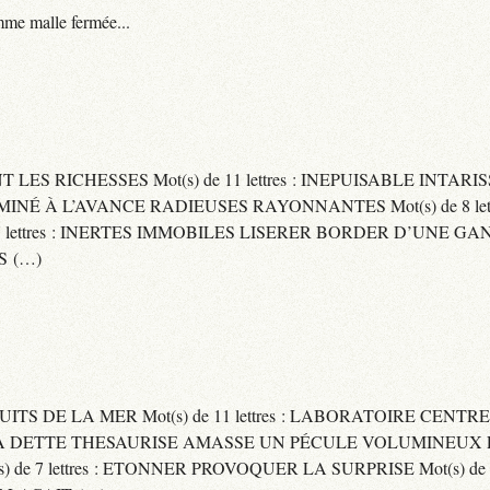
me malle fermée...
ENT LES RICHESSES Mot(s) de 11 lettres : INEPUISABLE IN
ERMINÉ À L’AVANCE RADIEUSES RAYONNANTES Mot(s) de 8 let
ttres : INERTES IMMOBILES LISERER BORDER D’UNE GANSE Mo
S (…)
UITS DE LA MER Mot(s) de 11 lettres : LABORATOIRE CENTRE
E SA DETTE THESAURISE AMASSE UN PÉCULE VOLUMINEUX 
) de 7 lettres : ETONNER PROVOQUER LA SURPRISE Mot(s) de 6