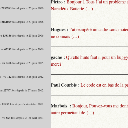
Pietro :
Bonjour à Tous J’ai un problème 
Naradéro. Batterie (…)
vu
2233963
fois depuis le 25 juin 2006
vu
2161069
fois depuis le 27 juin 2006
Hugues :
j’ai recupéré un cadre sans moteu
ne connais (…)
 vu
138186
fois depuis le 25 juin 2006
- vu
65282
fois depuis le 25 juin 2006
gache :
Qu’elle huile faut il pour un bugg
 - vu
8456
fois depuis le 23 juin 2015
merci
s - vu
722
fois depuis le 26 juin 2022
Paul Courbis :
Le code est en bas de la p
 vu
22797
fois depuis le 27 mars 2012
vu
81935
fois depuis le 4 octobre 2011
Marbois :
Bonjour, Pouvez-vous me donn
autre permettant de (…)
 - vu
863
fois depuis le 1er avril 2013