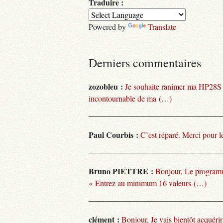
Traduire :
Powered by
Translate
Derniers commentaires
zozobleu :
Je souhaite ranimer ma HP28S
incontournable de ma (…)
Paul Courbis :
C’est réparé. Merci pour l
Bruno PIETTRE :
Bonjour, Le programm
« Entrez au minimum 16 valeurs (…)
clément :
Bonjour, Je vais bientôt acquéri