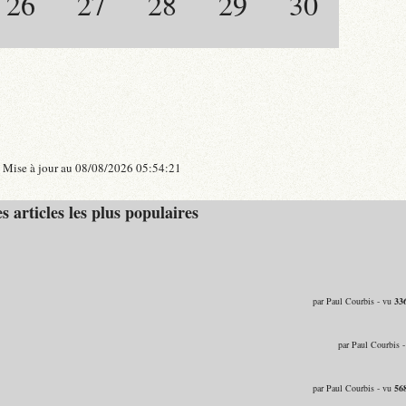
26
27
28
29
30
Mise à jour au 08/08/2026 05:54:21
s articles les plus populaires
par Paul Courbis - vu
33
par Paul Courbis 
par Paul Courbis - vu
56