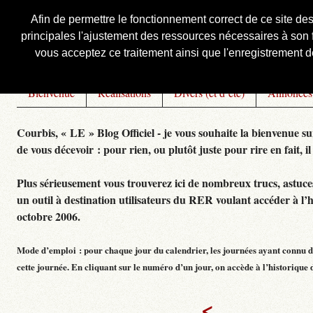
Afin de permettre le fonctionnement correct de ce site de
principales l'ajustement des ressources nécessaires à son f
Courbis, « LE » Blog Officiel
vous acceptez ce traitement ainsi que l'enregistrement de
Bienvenue
Réalisations
Divers (et d’été)
Annonces
Courbis, « LE » Blog Officiel - je vous souhaite la bienvenue su
de vous décevoir : pour rien, ou plutôt juste pour rire en fait, il
Plus sérieusement vous trouverez ici de nombreux trucs, astuces,
un outil à destination utilisateurs du RER voulant accéder à l’
octobre 2006.
Mode d’emploi : pour chaque jour du calendrier, les journées ayant connu de
cette journée. En cliquant sur le numéro d’un jour, on accède à l’historique dé
<