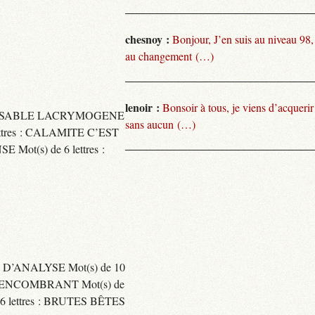
chesnoy :
Bonjour, J’en suis au niveau 98
au changement (…)
lenoir :
Bonsoir à tous, je viens d’acquer
TARISSABLE LACRYMOGENE
sans aucun (…)
tres : CALAMITE C’EST
t(s) de 6 lettres :
 D’ANALYSE Mot(s) de 10
ENCOMBRANT Mot(s) de
 lettres : BRUTES BÊTES