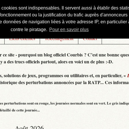
s cookies sont indispensables. Il servent aussi à établir des st
onctionnement ou la justification du trafic auprès d'annonceurs 
 données de navigation liées à votre adresse IP, en particulier à
contre le piratage.
Pour en savoir plus
Liens externes
Téléchargement
Contact
r ce site - pourquoi un blog officiel Courbis ? C’est une bonne ques
 y a des trucs officiels partout, alors en voici un de plus :-D.
 solutions de jeux, programmes ou utilitaires et, en particulier, «
historique des perturbations annoncées par la RATP... Ces informat
s perturbations sont en rouge, les journées normales sont en vert. Le gris indiq
taillé de cette journée...
Août 2026