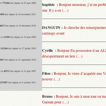
 vu
772186
fois depuis le 25 juin 2006
baptiste :
Bonjour monsieur, j’ai un pro
star. Il y a eu (…)
9450
fois depuis le 24 novembre 2011
4617
fois depuis le 10 décembre 2018
DANGUIN :
Je cherche des renseignemen
carénage avant
- vu
11390
fois depuis le 19 juin 2009
u
121240
fois depuis le 17 juillet 2010
Cyrille :
Bonjour En possession d un ALP
désespérément un lien (…)
9047
fois depuis le 22 septembre 2010
- vu
45271
fois depuis le 14 juin 2007
Filou :
Bonjour, Je viens d’acquérir une V
trouver (…)
2273587
fois depuis le 4 octobre 2011
Bruno :
Bonjour, Je suis à mon tour en tra
Garmin pour (…)