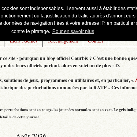
s cookies sont indispensables. Il servent aussi à établir des st
onctionnement ou la justification du trafic auprès d'annonceurs 
 données de navigation liées à votre adresse IP, en particulier à
contre le piratage.
Pour en savoir plus
Liens externes
Téléchargement
Contact
r ce site - pourquoi un blog officiel Courbis ? C’est une bonne ques
 y a des trucs officiels partout, alors en voici un de plus :-D.
 solutions de jeux, programmes ou utilitaires et, en particulier, «
historique des perturbations annoncées par la RATP... Ces informat
s perturbations sont en rouge, les journées normales sont en vert. Le gris indiq
taillé de cette journée...
Août 2026