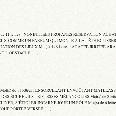
) de 11 lettres : NONINITIEES PROFANES RESERVATION ACHAT
 : CAPITEUX COMME UN PARFUM QUI MONTE À LA TÊTE ECLIS
CUATION DES LIEUX Mot(s) de 6 lettres : AGACEE IRRITÉE A
T L’OBSTACLE (…)
S Mot(s) de 11 lettres : ENSORCELANT ENVOÛTANT MATELA
S DES ÉCUREUILS TRISTESSES MÉLANCOLIES Mot(s) de 8 lett
CLINER, S’ÉTIOLER INCARNE JOUE UN RÔLE Mot(s) de 6 lett
COUP PORTÉE VERSEE (…)