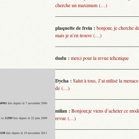
cherche un maximum (…)
plaquette de frein :
bonjour, je cherche de
mais je n’en trouve (…)
dudu :
merci pour la revue tehcnique
Dycha :
Salut à tous, J’ai utilisé la menace
de (…)
68901
fois depuis le 7 novembre 2006
milan :
Bonjour,je viens d’acheter ce modèl
revue (…)
- vu
11589
fois depuis le 22 juin 2009
8198
fois depuis le 10 novembre 2011