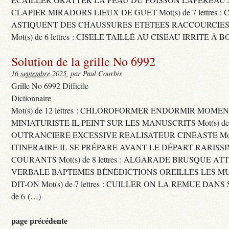
CLAPIER MIRADORS LIEUX DE GUET Mot(s) de 7 lettres : 
ASTIQUENT DES CHAUSSURES ETETEES RACCOURCIES
Mot(s) de 6 lettres : CISELE TAILLÉ AU CISEAU IRRITE À 
Solution de la grille No 6992
16 septembre 2025
, par Paul Courbis
Grille No 6992 Difficile
Dictionnaire
Mot(s) de 12 lettres : CHLOROFORMER ENDORMIR MO
MINIATURISTE IL PEINT SUR LES MANUSCRITS Mot(s) de 11 
OUTRANCIERE EXCESSIVE REALISATEUR CINÉASTE Mot(s) d
ITINERAIRE IL SE PRÉPARE AVANT LE DÉPART RARISS
COURANTS Mot(s) de 8 lettres : ALGARADE BRUSQUE A
VERBALE BAPTEMES BÉNÉDICTIONS OREILLES LES MU
DIT-ON Mot(s) de 7 lettres : CUILLER ON LA REMUE DANS 
de 6 (…)
page précédente