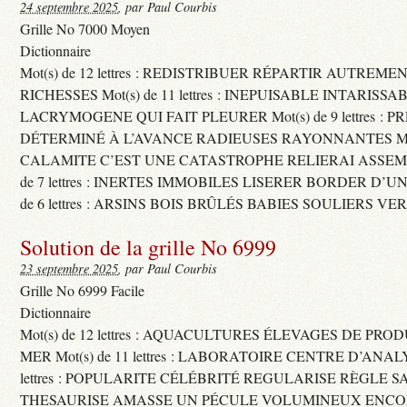
24 septembre 2025
, par Paul Courbis
Grille No 7000 Moyen
Dictionnaire
Mot(s) de 12 lettres : REDISTRIBUER RÉPARTIR AUTREME
RICHESSES Mot(s) de 11 lettres : INEPUISABLE INTARISSA
LACRYMOGENE QUI FAIT PLEURER Mot(s) de 9 lettres : P
DÉTERMINÉ À L’AVANCE RADIEUSES RAYONNANTES Mot(s) 
CALAMITE C’EST UNE CATASTROPHE RELIERAI ASSEMB
de 7 lettres : INERTES IMMOBILES LISERER BORDER D’U
de 6 lettres : ARSINS BOIS BRÛLÉS BABIES SOULIERS VE
Solution de la grille No 6999
23 septembre 2025
, par Paul Courbis
Grille No 6999 Facile
Dictionnaire
Mot(s) de 12 lettres : AQUACULTURES ÉLEVAGES DE PRO
MER Mot(s) de 11 lettres : LABORATOIRE CENTRE D’ANALYS
lettres : POPULARITE CÉLÉBRITÉ REGULARISE RÈGLE S
THESAURISE AMASSE UN PÉCULE VOLUMINEUX ENCOM