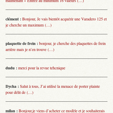
maintenant « Entrez au minimum 16 valeurs (…)
clément :
Bonjour, Je vais bientôt acquérir une Varadero 125 et
je cherche un maximum (…)
plaquette de frein :
bonjour, je cherche des plaquettes de frein
arrière mais je n’en trouve (…)
dudu :
merci pour la revue tehcnique
Dycha :
Salut à tous, J’ai utilisé la menace de porter plainte
pour délit de (…)
milan :
Bonjour,je viens d’acheter ce modèle et je souhaiterais