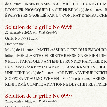
de 8 lettres : INSEREES MISES AU MILIEU DE LA REVUE Mot(s)
ETONNER PROVOQUER LA SURPRISE Mot(s) de 6 lettres :
ÉPAISSES ENGAGE LIÉ PAR UN CONTRAT D’EMBAUCHE
Solution de la grille No 6998
22 septembre 2025
, par Paul Courbis
Grille No 6998 Facile
Dictionnaire
Mot(s) de 11 lettres : MATELASSURE C’EST DU REMBOURRA
lettres : POPULARITE CÉLÉBRITÉ RENSEIGNEE BIEN INFO
9 lettres : PARABOLES ANTENNES RONDES RAPATRIER
PAYS Mot(s) de 8 lettres : GARANTIE ASSURANCE INFLI
UNE PEINE Mot(s) de 7 lettres : ARRIVEE ADVENUE INER
S’OPPOSANT AU MOUVEMENT Mot(s) de 6 lettres : AERE
RENFERMÉ COMPTE ADDITIONNE DES CHIFFRES PRIER
Solution de la grille No 6997
21 septembre 2025
, par Paul Courbis
Grille No 6997 Facile