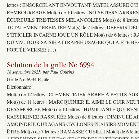
lettres : ENSORCELANT ENVOÛTANT MATELASSURE C’
REMBOURRAGE Mot(s) de 10 lettres : NOISETIERS ARBRE
ÉCUREUILS TRISTESSES MÉLANCOLIES Mot(s) de 8 lettre
TOTALEMENT ÉREINTÉE Mot(s) de 7 lettres : DEPERIR DÉ
S’ÉTIOLER INCARNE JOUE UN RÔLE Mot(s) de 6 lettres :
OU VAUTOUR SAISIE ATTRAPÉE USAGEE QUI A ÉTÉ B
PORTÉE VERSEE (…)
Solution de la grille No 6994
18 septembre 2025
, par Paul Courbis
Grille No 6994 Facile
Dictionnaire
Mot(s) de 12 lettres : CLEMENTINIER ARBRE À PETITS A
Mot(s) de 11 lettres : MAROQUINIER IL AIME LE CUIR NE
DÉSAMORCÉE Mot(s) de 10 lettres : HUMILIANTE QUI R
RASSERENEE RASSURÉE Mot(s) de 8 lettres : DIMINUEE A
AMOINDRIE OURAGANS CYCLONES PLAISIRS MOMENTS
ÊTRE Mot(s) de 7 lettres : RAMASSE CUEILLI Mot(s) de 6 let
APPRENDRE SUR LE TAS (SE) GENRES CATÉGORIES D’