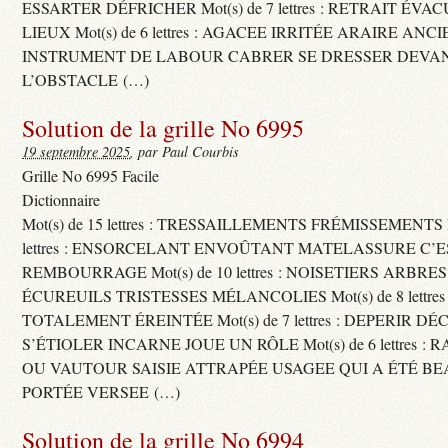
ESSARTER DÉFRICHER Mot(s) de 7 lettres : RETRAIT ÉV
LIEUX Mot(s) de 6 lettres : AGACEE IRRITÉE ARAIRE ANC
INSTRUMENT DE LABOUR CABRER SE DRESSER DEVA
L’OBSTACLE (…)
Solution de la grille No 6995
19 septembre 2025
, par Paul Courbis
Grille No 6995 Facile
Dictionnaire
Mot(s) de 15 lettres : TRESSAILLEMENTS FRÉMISSEMENTS M
lettres : ENSORCELANT ENVOÛTANT MATELASSURE C’
REMBOURRAGE Mot(s) de 10 lettres : NOISETIERS ARBRE
ÉCUREUILS TRISTESSES MÉLANCOLIES Mot(s) de 8 lettre
TOTALEMENT ÉREINTÉE Mot(s) de 7 lettres : DEPERIR DÉ
S’ÉTIOLER INCARNE JOUE UN RÔLE Mot(s) de 6 lettres :
OU VAUTOUR SAISIE ATTRAPÉE USAGEE QUI A ÉTÉ B
PORTÉE VERSEE (…)
Solution de la grille No 6994