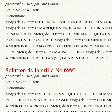
18 septembre 2025
, par Paul Courbis
Grille No 6994 Facile
Dictionnaire
Mot(s) de 12 lettres : CLEMENTINIER ARBRE À PETITS A
Mot(s) de 11 lettres : MAROQUINIER IL AIME LE CUIR NE
DÉSAMORCÉE Mot(s) de 10 lettres : HUMILIANTE QUI R
RASSERENEE RASSURÉE Mot(s) de 8 lettres : DIMINUEE A
AMOINDRIE OURAGANS CYCLONES PLAISIRS MOMENTS
ÊTRE Mot(s) de 7 lettres : RAMASSE CUEILLI Mot(s) de 6 let
APPRENDRE SUR LE TAS (SE) GENRES CATÉGORIES D’
Solution de la grille No 6993
17 septembre 2025
, par Paul Courbis
Grille No 6993 Facile
Dictionnaire
Mot(s) de 11 lettres : SELECTIONNE QUI A ÉTÉ CHOISI Mot(s) d
RECUEILLIR PRENDRE CHEZ-SOI Mot(s) de 9 lettres : D
APPORTER LA PREUVE Mot(s) de 8 lettres : BLESSERA FE
ECAILLER GRATTER LA PEAU DU POISSON LAPEREAU 