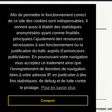
Courbis, « LE »
Afin de permettre le fonctionnement correct
Blog Officiel
de ce site des cookies sont indispensables. Il
servent aussi à établir des statistiques
anonymisées ayant comme finalités
Bienvenue
principales l'ajustement des ressources
Réalisations
nécessaires à son fonctionnement ou la
justification du trafic auprès d'annonceurs
Divers (et d’été)
publicitaires. En poursuivant votre navigation
vous acceptez ce traitement ainsi que
Annonces
l'enregistrement de données de navigation
Liens externes
liées à votre adresse IP, en particulier à des
fins statistiques, de debug et de lutte contre
Téléchargement
le piratage.
Pour en savoir plus
Contact
Compris
Courbis, « LE » Blog Officiel - je vous souhaite la bienvenue sur 