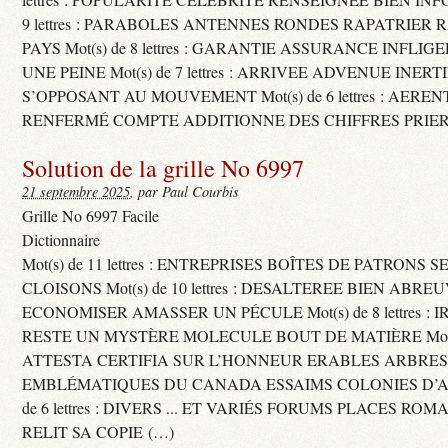
9 lettres : PARABOLES ANTENNES RONDES RAPATRIER
PAYS Mot(s) de 8 lettres : GARANTIE ASSURANCE INFLI
UNE PEINE Mot(s) de 7 lettres : ARRIVEE ADVENUE INER
S’OPPOSANT AU MOUVEMENT Mot(s) de 6 lettres : AERE
RENFERMÉ COMPTE ADDITIONNE DES CHIFFRES PRIER
Solution de la grille No 6997
21 septembre 2025
, par Paul Courbis
Grille No 6997 Facile
Dictionnaire
Mot(s) de 11 lettres : ENTREPRISES BOÎTES DE PATRONS
CLOISONS Mot(s) de 10 lettres : DESALTEREE BIEN ABRE
ECONOMISER AMASSER UN PÉCULE Mot(s) de 8 lettres : 
RESTE UN MYSTÈRE MOLECULE BOUT DE MATIÈRE Mot(s) d
ATTESTA CERTIFIA SUR L’HONNEUR ERABLES ARBRE
EMBLÉMATIQUES DU CANADA ESSAIMS COLONIES D’AB
de 6 lettres : DIVERS ... ET VARIÉS FORUMS PLACES RO
RELIT SA COPIE (…)