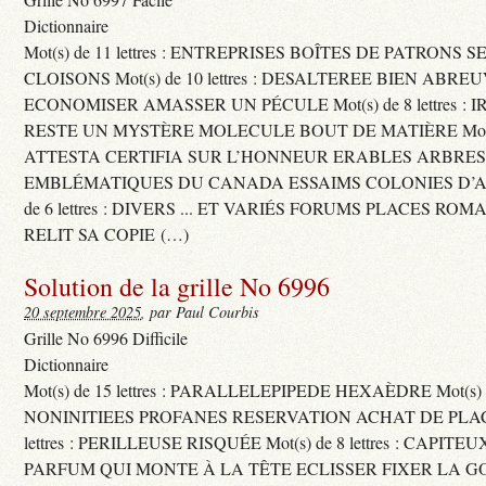
Dictionnaire
Mot(s) de 11 lettres : ENTREPRISES BOÎTES DE PATRONS
CLOISONS Mot(s) de 10 lettres : DESALTEREE BIEN ABRE
ECONOMISER AMASSER UN PÉCULE Mot(s) de 8 lettres : 
RESTE UN MYSTÈRE MOLECULE BOUT DE MATIÈRE Mot(s) d
ATTESTA CERTIFIA SUR L’HONNEUR ERABLES ARBRE
EMBLÉMATIQUES DU CANADA ESSAIMS COLONIES D’AB
de 6 lettres : DIVERS ... ET VARIÉS FORUMS PLACES RO
RELIT SA COPIE (…)
Solution de la grille No 6996
20 septembre 2025
, par Paul Courbis
Grille No 6996 Difficile
Dictionnaire
Mot(s) de 15 lettres : PARALLELEPIPEDE HEXAÈDRE Mot(s) de 
NONINITIEES PROFANES RESERVATION ACHAT DE PLACES
lettres : PERILLEUSE RISQUÉE Mot(s) de 8 lettres : CAPI
PARFUM QUI MONTE À LA TÊTE ECLISSER FIXER LA G