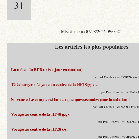
31
Mise à jour au 07/08/2026 09:00:21
Les articles les plus populaires
La météo du RER (mis à jour en continu)
par Paul Courbis - vu
3368926
fois 
Télécharger « Voyage au centre de la HP48g/gx »
par Paul Courbis - vu
11619
f
Solveur « Le compte est bon » : quelques secondes pour la solution !
par Paul Courbis - vu
568201
fois d
Voyage au centre de la HP48 g/gx
par Paul Courbis - vu
2233930
f
Voyage au centre de la HP28 c/s
par Paul Courbis - vu
2161037
f