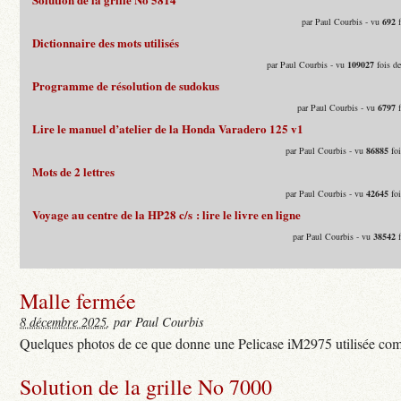
par Paul Courbis - vu
692
f
Dictionnaire des mots utilisés
par Paul Courbis - vu
109027
fois d
Programme de résolution de sudokus
par Paul Courbis - vu
6797
f
Lire le manuel d’atelier de la Honda Varadero 125 v1
par Paul Courbis - vu
86885
foi
Mots de 2 lettres
par Paul Courbis - vu
42645
foi
Voyage au centre de la HP28 c/s : lire le livre en ligne
par Paul Courbis - vu
38542
f
Malle fermée
8 décembre 2025
, par Paul Courbis
Quelques photos de ce que donne une Pelicase iM2975 utilisée com
Solution de la grille No 7000