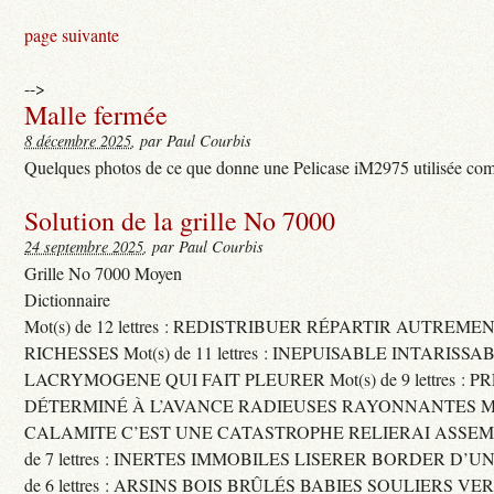
page suivante
-->
Malle fermée
8 décembre 2025
, par Paul Courbis
Quelques photos de ce que donne une Pelicase iM2975 utilisée com
Solution de la grille No 7000
24 septembre 2025
, par Paul Courbis
Grille No 7000 Moyen
Dictionnaire
Mot(s) de 12 lettres : REDISTRIBUER RÉPARTIR AUTREME
RICHESSES Mot(s) de 11 lettres : INEPUISABLE INTARISSA
LACRYMOGENE QUI FAIT PLEURER Mot(s) de 9 lettres : P
DÉTERMINÉ À L’AVANCE RADIEUSES RAYONNANTES Mot(s) 
CALAMITE C’EST UNE CATASTROPHE RELIERAI ASSEMB
de 7 lettres : INERTES IMMOBILES LISERER BORDER D’U
de 6 lettres : ARSINS BOIS BRÛLÉS BABIES SOULIERS VE