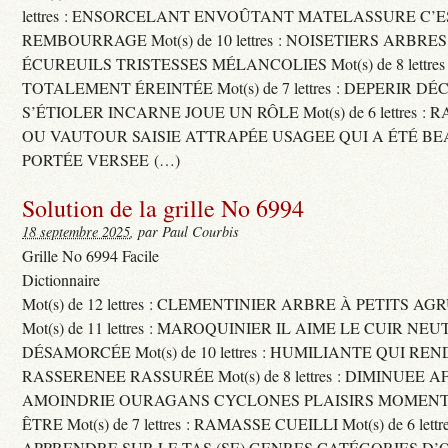
lettres : ENSORCELANT ENVOÛTANT MATELASSURE C’
REMBOURRAGE Mot(s) de 10 lettres : NOISETIERS ARBRE
ÉCUREUILS TRISTESSES MÉLANCOLIES Mot(s) de 8 lettre
TOTALEMENT ÉREINTÉE Mot(s) de 7 lettres : DEPERIR DÉ
S’ÉTIOLER INCARNE JOUE UN RÔLE Mot(s) de 6 lettres :
OU VAUTOUR SAISIE ATTRAPÉE USAGEE QUI A ÉTÉ B
PORTÉE VERSEE (…)
Solution de la grille No 6994
18 septembre 2025
, par Paul Courbis
Grille No 6994 Facile
Dictionnaire
Mot(s) de 12 lettres : CLEMENTINIER ARBRE À PETITS A
Mot(s) de 11 lettres : MAROQUINIER IL AIME LE CUIR NE
DÉSAMORCÉE Mot(s) de 10 lettres : HUMILIANTE QUI R
RASSERENEE RASSURÉE Mot(s) de 8 lettres : DIMINUEE A
AMOINDRIE OURAGANS CYCLONES PLAISIRS MOMENTS
ÊTRE Mot(s) de 7 lettres : RAMASSE CUEILLI Mot(s) de 6 let
APPRENDRE SUR LE TAS (SE) GENRES CATÉGORIES D’