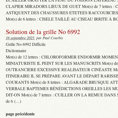
CLAPIER MIRADORS LIEUX DE GUET Mot(s) de 7 lettres : 
ASTIQUENT DES CHAUSSURES ETETEES RACCOURCIES
Mot(s) de 6 lettres : CISELE TAILLÉ AU CISEAU IRRITE À 
Solution de la grille No 6992
16 septembre 2025
, par Paul Courbis
Grille No 6992 Difficile
Dictionnaire
Mot(s) de 12 lettres : CHLOROFORMER ENDORMIR MO
MINIATURISTE IL PEINT SUR LES MANUSCRITS Mot(s) de 11 
OUTRANCIERE EXCESSIVE REALISATEUR CINÉASTE Mot(s) d
ITINERAIRE IL SE PRÉPARE AVANT LE DÉPART RARISS
COURANTS Mot(s) de 8 lettres : ALGARADE BRUSQUE A
VERBALE BAPTEMES BÉNÉDICTIONS OREILLES LES MU
DIT-ON Mot(s) de 7 lettres : CUILLER ON LA REMUE DANS 
de 6 (…)
page précédente