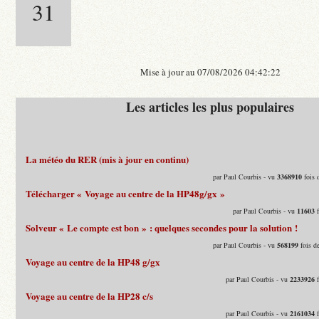
31
Mise à jour au 07/08/2026 04:42:22
Les articles les plus populaires
La météo du RER (mis à jour en continu)
par Paul Courbis - vu
3368910
fois 
Télécharger « Voyage au centre de la HP48g/gx »
par Paul Courbis - vu
11603
f
Solveur « Le compte est bon » : quelques secondes pour la solution !
par Paul Courbis - vu
568199
fois d
Voyage au centre de la HP48 g/gx
par Paul Courbis - vu
2233926
f
Voyage au centre de la HP28 c/s
par Paul Courbis - vu
2161034
f