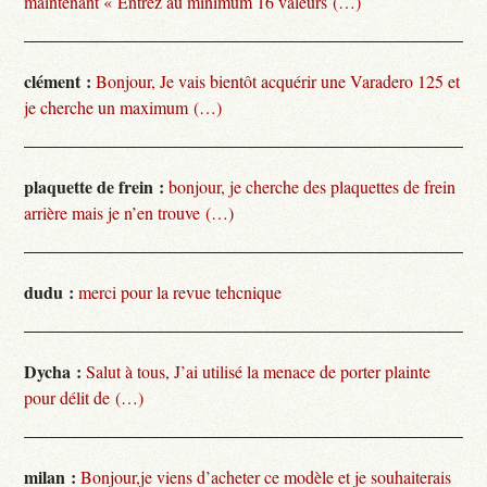
maintenant « Entrez au minimum 16 valeurs (…)
clément :
Bonjour, Je vais bientôt acquérir une Varadero 125 et
je cherche un maximum (…)
plaquette de frein :
bonjour, je cherche des plaquettes de frein
arrière mais je n’en trouve (…)
dudu :
merci pour la revue tehcnique
Dycha :
Salut à tous, J’ai utilisé la menace de porter plainte
pour délit de (…)
milan :
Bonjour,je viens d’acheter ce modèle et je souhaiterais