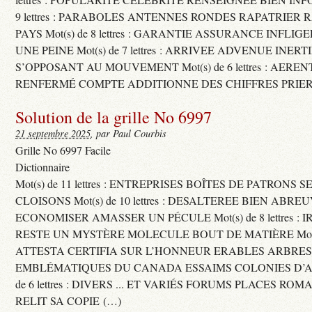
9 lettres : PARABOLES ANTENNES RONDES RAPATRIER
PAYS Mot(s) de 8 lettres : GARANTIE ASSURANCE INFLI
UNE PEINE Mot(s) de 7 lettres : ARRIVEE ADVENUE INER
S’OPPOSANT AU MOUVEMENT Mot(s) de 6 lettres : AERE
RENFERMÉ COMPTE ADDITIONNE DES CHIFFRES PRIER
Solution de la grille No 6997
21 septembre 2025
, par Paul Courbis
Grille No 6997 Facile
Dictionnaire
Mot(s) de 11 lettres : ENTREPRISES BOÎTES DE PATRONS
CLOISONS Mot(s) de 10 lettres : DESALTEREE BIEN ABRE
ECONOMISER AMASSER UN PÉCULE Mot(s) de 8 lettres : 
RESTE UN MYSTÈRE MOLECULE BOUT DE MATIÈRE Mot(s) d
ATTESTA CERTIFIA SUR L’HONNEUR ERABLES ARBRE
EMBLÉMATIQUES DU CANADA ESSAIMS COLONIES D’AB
de 6 lettres : DIVERS ... ET VARIÉS FORUMS PLACES RO
RELIT SA COPIE (…)