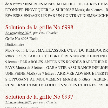
de 8 lettres : INSEREES MISES AU MILIEU DE LA REVUE Mot(s)
ETONNER PROVOQUER LA SURPRISE Mot(s) de 6 lettres :
ÉPAISSES ENGAGE LIÉ PAR UN CONTRAT D’EMBAUCHE
Solution de la grille No 6998
22 septembre 2025
, par Paul Courbis
Grille No 6998 Facile
Dictionnaire
Mot(s) de 11 lettres : MATELASSURE C’EST DU REMBOURRA
lettres : POPULARITE CÉLÉBRITÉ RENSEIGNEE BIEN INFO
9 lettres : PARABOLES ANTENNES RONDES RAPATRIER
PAYS Mot(s) de 8 lettres : GARANTIE ASSURANCE INFLI
UNE PEINE Mot(s) de 7 lettres : ARRIVEE ADVENUE INER
S’OPPOSANT AU MOUVEMENT Mot(s) de 6 lettres : AERE
RENFERMÉ COMPTE ADDITIONNE DES CHIFFRES PRIER
Solution de la grille No 6997
21 septembre 2025
, par Paul Courbis
Grille No 6997 Facile