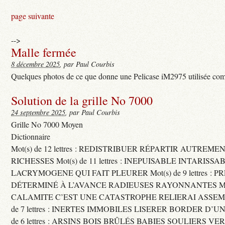
page suivante
-->
Malle fermée
8 décembre 2025
, par Paul Courbis
Quelques photos de ce que donne une Pelicase iM2975 utilisée com
Solution de la grille No 7000
24 septembre 2025
, par Paul Courbis
Grille No 7000 Moyen
Dictionnaire
Mot(s) de 12 lettres : REDISTRIBUER RÉPARTIR AUTREME
RICHESSES Mot(s) de 11 lettres : INEPUISABLE INTARISSA
LACRYMOGENE QUI FAIT PLEURER Mot(s) de 9 lettres : P
DÉTERMINÉ À L’AVANCE RADIEUSES RAYONNANTES Mot(s) 
CALAMITE C’EST UNE CATASTROPHE RELIERAI ASSEMB
de 7 lettres : INERTES IMMOBILES LISERER BORDER D’U
de 6 lettres : ARSINS BOIS BRÛLÉS BABIES SOULIERS VE