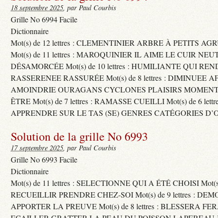
18 septembre 2025
, par Paul Courbis
Grille No 6994 Facile
Dictionnaire
Mot(s) de 12 lettres : CLEMENTINIER ARBRE À PETITS A
Mot(s) de 11 lettres : MAROQUINIER IL AIME LE CUIR NE
DÉSAMORCÉE Mot(s) de 10 lettres : HUMILIANTE QUI R
RASSERENEE RASSURÉE Mot(s) de 8 lettres : DIMINUEE A
AMOINDRIE OURAGANS CYCLONES PLAISIRS MOMENTS
ÊTRE Mot(s) de 7 lettres : RAMASSE CUEILLI Mot(s) de 6 let
APPRENDRE SUR LE TAS (SE) GENRES CATÉGORIES D’
Solution de la grille No 6993
17 septembre 2025
, par Paul Courbis
Grille No 6993 Facile
Dictionnaire
Mot(s) de 11 lettres : SELECTIONNE QUI A ÉTÉ CHOISI Mot(s) d
RECUEILLIR PRENDRE CHEZ-SOI Mot(s) de 9 lettres : D
APPORTER LA PREUVE Mot(s) de 8 lettres : BLESSERA FE
ECAILLER GRATTER LA PEAU DU POISSON LAPEREAU 