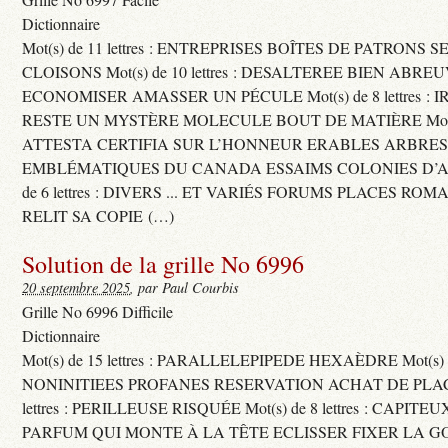
Dictionnaire
Mot(s) de 11 lettres : ENTREPRISES BOÎTES DE PATRONS
CLOISONS Mot(s) de 10 lettres : DESALTEREE BIEN ABRE
ECONOMISER AMASSER UN PÉCULE Mot(s) de 8 lettres : 
RESTE UN MYSTÈRE MOLECULE BOUT DE MATIÈRE Mot(s) d
ATTESTA CERTIFIA SUR L’HONNEUR ERABLES ARBRE
EMBLÉMATIQUES DU CANADA ESSAIMS COLONIES D’AB
de 6 lettres : DIVERS ... ET VARIÉS FORUMS PLACES RO
RELIT SA COPIE (…)
Solution de la grille No 6996
20 septembre 2025
, par Paul Courbis
Grille No 6996 Difficile
Dictionnaire
Mot(s) de 15 lettres : PARALLELEPIPEDE HEXAÈDRE Mot(s) de 
NONINITIEES PROFANES RESERVATION ACHAT DE PLACES
lettres : PERILLEUSE RISQUÉE Mot(s) de 8 lettres : CAPI
PARFUM QUI MONTE À LA TÊTE ECLISSER FIXER LA G