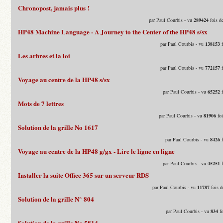
Chronopost, jamais plus !
par Paul Courbis - vu
289424
fois d
HP48 Machine Language - A Journey to the Center of the HP48 s/sx
par Paul Courbis - vu
138153
f
Les arbres et la loi
par Paul Courbis - vu
772157
f
Voyage au centre de la HP48 s/sx
par Paul Courbis - vu
65252
f
Mots de 7 lettres
par Paul Courbis - vu
81906
foi
Solution de la grille No 1617
par Paul Courbis - vu
8426
f
Voyage au centre de la HP48 g/gx - Lire le ligne en ligne
par Paul Courbis - vu
45251
f
Installer la suite Office 365 sur un serveur RDS
par Paul Courbis - vu
11787
fois d
Solution de la grille N° 804
par Paul Courbis - vu
834
fo
Solution de la grille No 5814