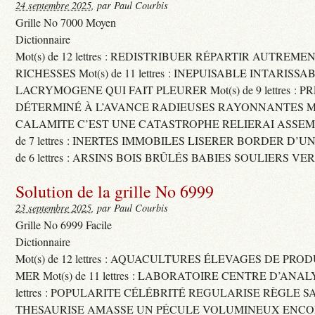
24 septembre 2025
, par Paul Courbis
Grille No 7000 Moyen
Dictionnaire
Mot(s) de 12 lettres : REDISTRIBUER RÉPARTIR AUTREME
RICHESSES Mot(s) de 11 lettres : INEPUISABLE INTARISSA
LACRYMOGENE QUI FAIT PLEURER Mot(s) de 9 lettres : P
DÉTERMINÉ À L’AVANCE RADIEUSES RAYONNANTES Mot(s) 
CALAMITE C’EST UNE CATASTROPHE RELIERAI ASSEMB
de 7 lettres : INERTES IMMOBILES LISERER BORDER D’U
de 6 lettres : ARSINS BOIS BRÛLÉS BABIES SOULIERS VE
Solution de la grille No 6999
23 septembre 2025
, par Paul Courbis
Grille No 6999 Facile
Dictionnaire
Mot(s) de 12 lettres : AQUACULTURES ÉLEVAGES DE PRO
MER Mot(s) de 11 lettres : LABORATOIRE CENTRE D’ANALYS
lettres : POPULARITE CÉLÉBRITÉ REGULARISE RÈGLE S
THESAURISE AMASSE UN PÉCULE VOLUMINEUX ENCOM