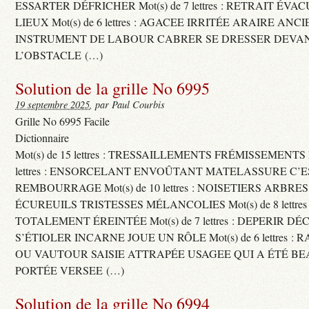
ESSARTER DÉFRICHER Mot(s) de 7 lettres : RETRAIT ÉV
LIEUX Mot(s) de 6 lettres : AGACEE IRRITÉE ARAIRE ANC
INSTRUMENT DE LABOUR CABRER SE DRESSER DEVA
L’OBSTACLE (…)
Solution de la grille No 6995
19 septembre 2025
, par Paul Courbis
Grille No 6995 Facile
Dictionnaire
Mot(s) de 15 lettres : TRESSAILLEMENTS FRÉMISSEMENTS M
lettres : ENSORCELANT ENVOÛTANT MATELASSURE C’
REMBOURRAGE Mot(s) de 10 lettres : NOISETIERS ARBRE
ÉCUREUILS TRISTESSES MÉLANCOLIES Mot(s) de 8 lettre
TOTALEMENT ÉREINTÉE Mot(s) de 7 lettres : DEPERIR DÉ
S’ÉTIOLER INCARNE JOUE UN RÔLE Mot(s) de 6 lettres :
OU VAUTOUR SAISIE ATTRAPÉE USAGEE QUI A ÉTÉ B
PORTÉE VERSEE (…)
Solution de la grille No 6994