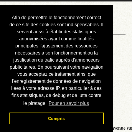
Courbis, « LE »
Afin de permettre le fonctionnement correct
Blog Officiel
de ce site des cookies sont indispensables. Il
servent aussi à établir des statistiques
anonymisées ayant comme finalités
Bienvenue
principales l'ajustement des ressources
Réalisations
nécessaires à son fonctionnement ou la
justification du trafic auprès d'annonceurs
Divers (et d’été)
publicitaires. En poursuivant votre navigation
vous acceptez ce traitement ainsi que
Annonces
l'enregistrement de données de navigation
Liens externes
liées à votre adresse IP, en particulier à des
fins statistiques, de debug et de lutte contre
Téléchargement
le piratage.
Pour en savoir plus
Contact
Compris
Courbis, « LE » Blog Officiel - je vous souhaite la bienvenue sur 