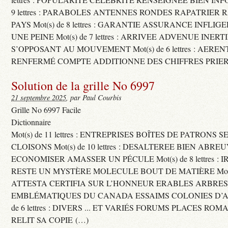
9 lettres : PARABOLES ANTENNES RONDES RAPATRIER
PAYS Mot(s) de 8 lettres : GARANTIE ASSURANCE INFLI
UNE PEINE Mot(s) de 7 lettres : ARRIVEE ADVENUE INER
S’OPPOSANT AU MOUVEMENT Mot(s) de 6 lettres : AERE
RENFERMÉ COMPTE ADDITIONNE DES CHIFFRES PRIER
Solution de la grille No 6997
21 septembre 2025
, par Paul Courbis
Grille No 6997 Facile
Dictionnaire
Mot(s) de 11 lettres : ENTREPRISES BOÎTES DE PATRONS
CLOISONS Mot(s) de 10 lettres : DESALTEREE BIEN ABRE
ECONOMISER AMASSER UN PÉCULE Mot(s) de 8 lettres : 
RESTE UN MYSTÈRE MOLECULE BOUT DE MATIÈRE Mot(s) d
ATTESTA CERTIFIA SUR L’HONNEUR ERABLES ARBRE
EMBLÉMATIQUES DU CANADA ESSAIMS COLONIES D’AB
de 6 lettres : DIVERS ... ET VARIÉS FORUMS PLACES RO
RELIT SA COPIE (…)