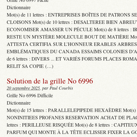
Dictionnaire
Mot(s) de 11 lettres : ENTREPRISES BOÎTES DE PATRONS
CLOISONS Mot(s) de 10 lettres : DESALTEREE BIEN ABRE
ECONOMISER AMASSER UN PÉCULE Mot(s) de 8 lettres : 
RESTE UN MYSTÈRE MOLECULE BOUT DE MATIÈRE Mot(s) d
ATTESTA CERTIFIA SUR L’HONNEUR ERABLES ARBRE
EMBLÉMATIQUES DU CANADA ESSAIMS COLONIES D’AB
de 6 lettres : DIVERS ... ET VARIÉS FORUMS PLACES RO
RELIT SA COPIE (…)
Solution de la grille No 6996
20 septembre 2025
, par Paul Courbis
Grille No 6996 Difficile
Dictionnaire
Mot(s) de 15 lettres : PARALLELEPIPEDE HEXAÈDRE Mot(s) de 
NONINITIEES PROFANES RESERVATION ACHAT DE PLACES
lettres : PERILLEUSE RISQUÉE Mot(s) de 8 lettres : CAPI
PARFUM QUI MONTE À LA TÊTE ECLISSER FIXER LA G