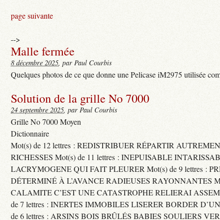
page suivante
-->
Malle fermée
8 décembre 2025
, par Paul Courbis
Quelques photos de ce que donne une Pelicase iM2975 utilisée com
Solution de la grille No 7000
24 septembre 2025
, par Paul Courbis
Grille No 7000 Moyen
Dictionnaire
Mot(s) de 12 lettres : REDISTRIBUER RÉPARTIR AUTREME
RICHESSES Mot(s) de 11 lettres : INEPUISABLE INTARISSA
LACRYMOGENE QUI FAIT PLEURER Mot(s) de 9 lettres : P
DÉTERMINÉ À L’AVANCE RADIEUSES RAYONNANTES Mot(s) 
CALAMITE C’EST UNE CATASTROPHE RELIERAI ASSEMB
de 7 lettres : INERTES IMMOBILES LISERER BORDER D’U
de 6 lettres : ARSINS BOIS BRÛLÉS BABIES SOULIERS VE