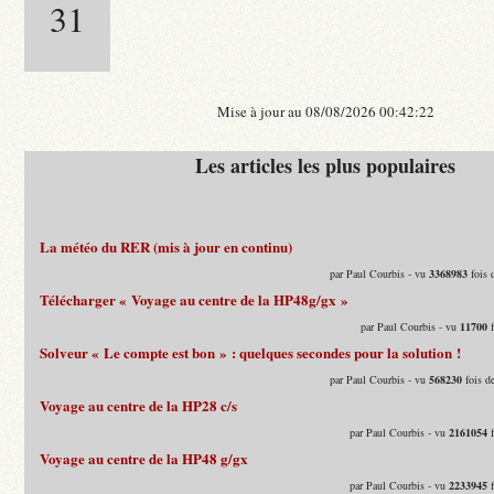
31
Mise à jour au 08/08/2026 00:42:22
Les articles les plus populaires
La météo du RER (mis à jour en continu)
par Paul Courbis - vu
3368983
fois 
Télécharger « Voyage au centre de la HP48g/gx »
par Paul Courbis - vu
11700
f
Solveur « Le compte est bon » : quelques secondes pour la solution !
par Paul Courbis - vu
568230
fois d
Voyage au centre de la HP28 c/s
par Paul Courbis - vu
2161054
f
Voyage au centre de la HP48 g/gx
par Paul Courbis - vu
2233945
f