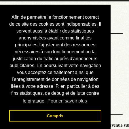
Courbis, « LE »
Afin de permettre le fonctionnement correct
Blog Officiel
de ce site des cookies sont indispensables. Il
servent aussi à établir des statistiques
anonymisées ayant comme finalités
Bienvenue
principales l'ajustement des ressources
Réalisations
nécessaires à son fonctionnement ou la
justification du trafic auprès d'annonceurs
Divers (et d’été)
publicitaires. En poursuivant votre navigation
vous acceptez ce traitement ainsi que
Annonces
l'enregistrement de données de navigation
Liens externes
liées à votre adresse IP, en particulier à des
fins statistiques, de debug et de lutte contre
Téléchargement
le piratage.
Pour en savoir plus
Contact
Compris
Courbis, « LE » Blog Officiel - je vous souhaite la bienvenue sur 