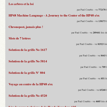
Les arbres et la loi
par Paul Courbis - vu
772178
f
HP48 Machine Language - A Journey to the Center of the HP48 s/sx
par Paul Courbis - vu
138173
f
Chronopost, jamais plus !
par Paul Courbis - vu
289441
fois d
Mots de 7 lettres
par Paul Courbis - vu
81923
foi
Solution de la grille No 1617
par Paul Courbis - vu
8443
f
Solution de la grille No 5814
par Paul Courbis - vu
709
f
Solution de la grille N° 804
par Paul Courbis - vu
851
fo
Voyage au centre de la HP48 s/sx
par Paul Courbis - vu
65268
f
Solution de la grille No 4520
par Paul Courbis - vu
4605
fois d
Lire la revue technique de la Honda Varadero 125