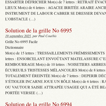
ESSARTER DÉFRICHER Mot(s) de 7 lettres : RETRAIT ÉV
LIEUX Mot(s) de 6 lettres : AGACEE IRRITÉE ARAIRE ANC
INSTRUMENT DE LABOUR CABRER SE DRESSER DEVA
L’OBSTACLE (…)
Solution de la grille No 6995
19 septembre 2025
, par Paul Courbis
Grille No 6995 Facile
Dictionnaire
Mot(s) de 15 lettres : TRESSAILLEMENTS FRÉMISSEMENTS M
lettres : ENSORCELANT ENVOÛTANT MATELASSURE C’
REMBOURRAGE Mot(s) de 10 lettres : NOISETIERS ARBRE
ÉCUREUILS TRISTESSES MÉLANCOLIES Mot(s) de 8 lettre
TOTALEMENT ÉREINTÉE Mot(s) de 7 lettres : DEPERIR DÉ
S’ÉTIOLER INCARNE JOUE UN RÔLE Mot(s) de 6 lettres :
OU VAUTOUR SAISIE ATTRAPÉE USAGEE QUI A ÉTÉ B
PORTÉE VERSEE (…)
Solution de la grille No 6994