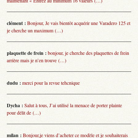
maintenant « Entrez au minimum 16 valeurs (…)
clément :
Bonjour, Je vais bientôt acquérir une Varadero 125 et
je cherche un maximum (…)
plaquette de frein :
bonjour, je cherche des plaquettes de frein
arrière mais je n’en trouve (…)
dudu :
merci pour la revue tehcnique
Dycha :
Salut à tous, J’ai utilisé la menace de porter plainte
pour délit de (…)
milan :
Bonjour,je viens d’acheter ce modèle et je souhaiterais