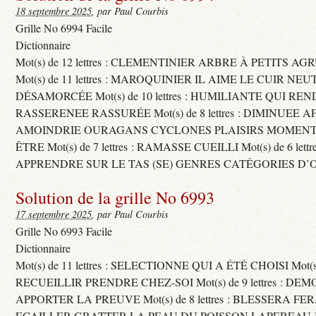
18 septembre 2025
, par Paul Courbis
Grille No 6994 Facile
Dictionnaire
Mot(s) de 12 lettres : CLEMENTINIER ARBRE À PETITS A
Mot(s) de 11 lettres : MAROQUINIER IL AIME LE CUIR NE
DÉSAMORCÉE Mot(s) de 10 lettres : HUMILIANTE QUI R
RASSERENEE RASSURÉE Mot(s) de 8 lettres : DIMINUEE A
AMOINDRIE OURAGANS CYCLONES PLAISIRS MOMENTS
ÊTRE Mot(s) de 7 lettres : RAMASSE CUEILLI Mot(s) de 6 let
APPRENDRE SUR LE TAS (SE) GENRES CATÉGORIES D’
Solution de la grille No 6993
17 septembre 2025
, par Paul Courbis
Grille No 6993 Facile
Dictionnaire
Mot(s) de 11 lettres : SELECTIONNE QUI A ÉTÉ CHOISI Mot(s) d
RECUEILLIR PRENDRE CHEZ-SOI Mot(s) de 9 lettres : D
APPORTER LA PREUVE Mot(s) de 8 lettres : BLESSERA FE
ECAILLER GRATTER LA PEAU DU POISSON LAPEREAU 