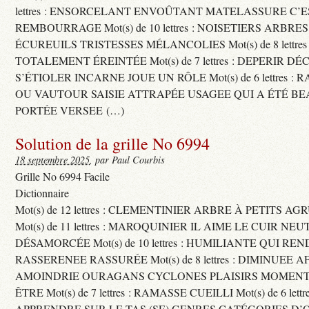
lettres : ENSORCELANT ENVOÛTANT MATELASSURE C’
REMBOURRAGE Mot(s) de 10 lettres : NOISETIERS ARBRE
ÉCUREUILS TRISTESSES MÉLANCOLIES Mot(s) de 8 lettre
TOTALEMENT ÉREINTÉE Mot(s) de 7 lettres : DEPERIR DÉ
S’ÉTIOLER INCARNE JOUE UN RÔLE Mot(s) de 6 lettres :
OU VAUTOUR SAISIE ATTRAPÉE USAGEE QUI A ÉTÉ B
PORTÉE VERSEE (…)
Solution de la grille No 6994
18 septembre 2025
, par Paul Courbis
Grille No 6994 Facile
Dictionnaire
Mot(s) de 12 lettres : CLEMENTINIER ARBRE À PETITS A
Mot(s) de 11 lettres : MAROQUINIER IL AIME LE CUIR NE
DÉSAMORCÉE Mot(s) de 10 lettres : HUMILIANTE QUI R
RASSERENEE RASSURÉE Mot(s) de 8 lettres : DIMINUEE A
AMOINDRIE OURAGANS CYCLONES PLAISIRS MOMENTS
ÊTRE Mot(s) de 7 lettres : RAMASSE CUEILLI Mot(s) de 6 let
APPRENDRE SUR LE TAS (SE) GENRES CATÉGORIES D’