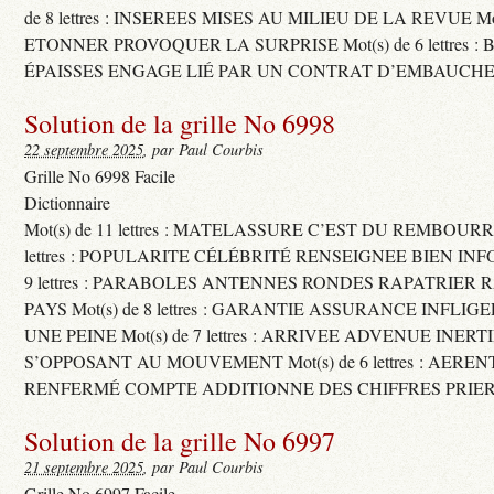
de 8 lettres : INSEREES MISES AU MILIEU DE LA REVUE Mot(s)
ETONNER PROVOQUER LA SURPRISE Mot(s) de 6 lettres :
ÉPAISSES ENGAGE LIÉ PAR UN CONTRAT D’EMBAUCHE
Solution de la grille No 6998
22 septembre 2025
, par Paul Courbis
Grille No 6998 Facile
Dictionnaire
Mot(s) de 11 lettres : MATELASSURE C’EST DU REMBOURRA
lettres : POPULARITE CÉLÉBRITÉ RENSEIGNEE BIEN INFO
9 lettres : PARABOLES ANTENNES RONDES RAPATRIER
PAYS Mot(s) de 8 lettres : GARANTIE ASSURANCE INFLI
UNE PEINE Mot(s) de 7 lettres : ARRIVEE ADVENUE INER
S’OPPOSANT AU MOUVEMENT Mot(s) de 6 lettres : AERE
RENFERMÉ COMPTE ADDITIONNE DES CHIFFRES PRIER
Solution de la grille No 6997
21 septembre 2025
, par Paul Courbis
Grille No 6997 Facile