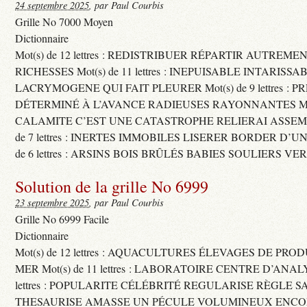
24 septembre 2025
, par Paul Courbis
Grille No 7000 Moyen
Dictionnaire
Mot(s) de 12 lettres : REDISTRIBUER RÉPARTIR AUTREME
RICHESSES Mot(s) de 11 lettres : INEPUISABLE INTARISSA
LACRYMOGENE QUI FAIT PLEURER Mot(s) de 9 lettres : P
DÉTERMINÉ À L’AVANCE RADIEUSES RAYONNANTES Mot(s) 
CALAMITE C’EST UNE CATASTROPHE RELIERAI ASSEMB
de 7 lettres : INERTES IMMOBILES LISERER BORDER D’U
de 6 lettres : ARSINS BOIS BRÛLÉS BABIES SOULIERS VE
Solution de la grille No 6999
23 septembre 2025
, par Paul Courbis
Grille No 6999 Facile
Dictionnaire
Mot(s) de 12 lettres : AQUACULTURES ÉLEVAGES DE PRO
MER Mot(s) de 11 lettres : LABORATOIRE CENTRE D’ANALYS
lettres : POPULARITE CÉLÉBRITÉ REGULARISE RÈGLE S
THESAURISE AMASSE UN PÉCULE VOLUMINEUX ENCOM