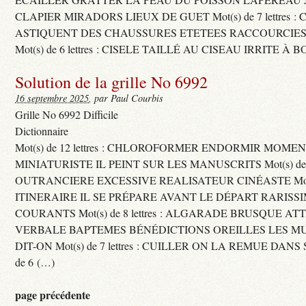
CLAPIER MIRADORS LIEUX DE GUET Mot(s) de 7 lettres : 
ASTIQUENT DES CHAUSSURES ETETEES RACCOURCIES
Mot(s) de 6 lettres : CISELE TAILLÉ AU CISEAU IRRITE À 
Solution de la grille No 6992
16 septembre 2025
, par Paul Courbis
Grille No 6992 Difficile
Dictionnaire
Mot(s) de 12 lettres : CHLOROFORMER ENDORMIR MO
MINIATURISTE IL PEINT SUR LES MANUSCRITS Mot(s) de 11 
OUTRANCIERE EXCESSIVE REALISATEUR CINÉASTE Mot(s) d
ITINERAIRE IL SE PRÉPARE AVANT LE DÉPART RARISS
COURANTS Mot(s) de 8 lettres : ALGARADE BRUSQUE A
VERBALE BAPTEMES BÉNÉDICTIONS OREILLES LES MU
DIT-ON Mot(s) de 7 lettres : CUILLER ON LA REMUE DANS 
de 6 (…)
page précédente