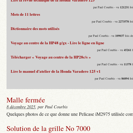
par Paul Courbis - vu
121231
foi
Mots de 11 lettres
par Paul Courbis - vu
2273578
foi
Dictionnaire des mots utilisés
par Paul Courbis - vu
109037
fois d
Voyage au centre de la HP48 g/gx - Lire le ligne en ligne
par Paul Courbis - vu
45261
f
Télécharger « Voyage au centre de la HP28c/s »
par Paul Courbis - vu
11378
f
Lire le manuel d’atelier de la Honda Varadero 125 v1
par Paul Courbis - vu
86894
foi
Malle fermée
8 décembre 2025
, par Paul Courbis
Quelques photos de ce que donne une Pelicase iM2975 utilisée com
Solution de la grille No 7000