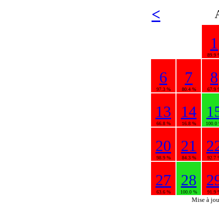
<
1
89.9 
6
7
8
97.3 %
80.4 %
67.9 
13
14
1
66.8 %
16.8 %
100.0
20
21
2
98.9 %
84.3 %
92.7 
27
28
2
63.6 %
100.0 %
91.9 
Mise à jo