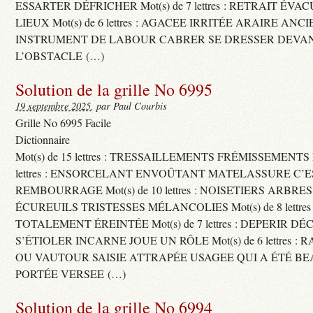
ESSARTER DÉFRICHER Mot(s) de 7 lettres : RETRAIT ÉV
LIEUX Mot(s) de 6 lettres : AGACEE IRRITÉE ARAIRE ANC
INSTRUMENT DE LABOUR CABRER SE DRESSER DEVA
L’OBSTACLE (…)
Solution de la grille No 6995
19 septembre 2025
, par Paul Courbis
Grille No 6995 Facile
Dictionnaire
Mot(s) de 15 lettres : TRESSAILLEMENTS FRÉMISSEMENTS M
lettres : ENSORCELANT ENVOÛTANT MATELASSURE C’
REMBOURRAGE Mot(s) de 10 lettres : NOISETIERS ARBRE
ÉCUREUILS TRISTESSES MÉLANCOLIES Mot(s) de 8 lettre
TOTALEMENT ÉREINTÉE Mot(s) de 7 lettres : DEPERIR DÉ
S’ÉTIOLER INCARNE JOUE UN RÔLE Mot(s) de 6 lettres :
OU VAUTOUR SAISIE ATTRAPÉE USAGEE QUI A ÉTÉ B
PORTÉE VERSEE (…)
Solution de la grille No 6994