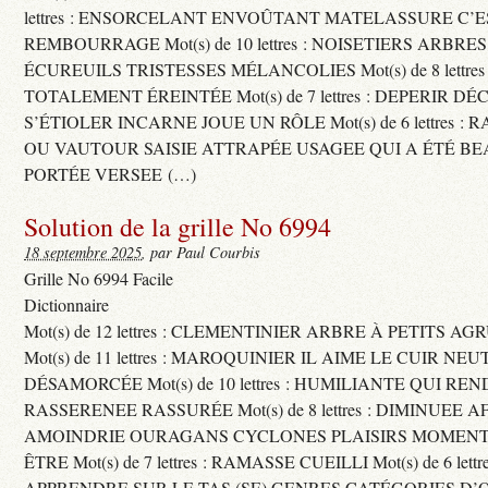
lettres : ENSORCELANT ENVOÛTANT MATELASSURE C’
REMBOURRAGE Mot(s) de 10 lettres : NOISETIERS ARBRE
ÉCUREUILS TRISTESSES MÉLANCOLIES Mot(s) de 8 lettre
TOTALEMENT ÉREINTÉE Mot(s) de 7 lettres : DEPERIR DÉ
S’ÉTIOLER INCARNE JOUE UN RÔLE Mot(s) de 6 lettres :
OU VAUTOUR SAISIE ATTRAPÉE USAGEE QUI A ÉTÉ B
PORTÉE VERSEE (…)
Solution de la grille No 6994
18 septembre 2025
, par Paul Courbis
Grille No 6994 Facile
Dictionnaire
Mot(s) de 12 lettres : CLEMENTINIER ARBRE À PETITS A
Mot(s) de 11 lettres : MAROQUINIER IL AIME LE CUIR NE
DÉSAMORCÉE Mot(s) de 10 lettres : HUMILIANTE QUI R
RASSERENEE RASSURÉE Mot(s) de 8 lettres : DIMINUEE A
AMOINDRIE OURAGANS CYCLONES PLAISIRS MOMENTS
ÊTRE Mot(s) de 7 lettres : RAMASSE CUEILLI Mot(s) de 6 let
APPRENDRE SUR LE TAS (SE) GENRES CATÉGORIES D’