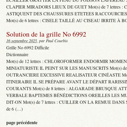
CLAPIER MIRADORS LIEUX DE GUET Mot(s) de 7 lettres : 
ASTIQUENT DES CHAUSSURES ETETEES RACCOURCIES
Mot(s) de 6 lettres : CISELE TAILLÉ AU CISEAU IRRITE À 
Solution de la grille No 6992
16 septembre 2025
, par Paul Courbis
Grille No 6992 Difficile
Dictionnaire
Mot(s) de 12 lettres : CHLOROFORMER ENDORMIR MO
MINIATURISTE IL PEINT SUR LES MANUSCRITS Mot(s) de 11 
OUTRANCIERE EXCESSIVE REALISATEUR CINÉASTE Mot(s) d
ITINERAIRE IL SE PRÉPARE AVANT LE DÉPART RARISS
COURANTS Mot(s) de 8 lettres : ALGARADE BRUSQUE A
VERBALE BAPTEMES BÉNÉDICTIONS OREILLES LES MU
DIT-ON Mot(s) de 7 lettres : CUILLER ON LA REMUE DANS 
de 6 (…)
page précédente