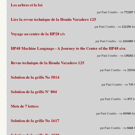
Les arbres et la loi
par Paul Courbis - vu
772207
f
Lire la revue technique de la Honda Varadero 125
par Paul Courbis - vu
121258
foi
Voyage au centre de la HP28 c/s
par Paul Courbis - vu
2161085
f
HP48 Machine Language - A Journey to the Center of the HP48 s/sx
par Paul Courbis - vu
138202
f
Revue technique de la Honda Varadero 125
par Paul Courbis - vu
32534
Solution de la grille No 5814
par Paul Courbis - vu
735
f
Solution de la grille N° 804
par Paul Courbis - vu
875
fo
Mots de 7 lettres
par Paul Courbis - vu
81948
foi
Solution de la grille No 1617
par Paul Courbis - vu
8468
f
Solution de la grille No 4520