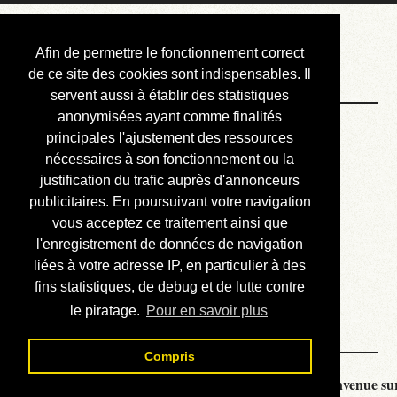
Courbis, « LE »
Afin de permettre le fonctionnement correct
Blog Officiel
de ce site des cookies sont indispensables. Il
servent aussi à établir des statistiques
anonymisées ayant comme finalités
Bienvenue
principales l'ajustement des ressources
Réalisations
nécessaires à son fonctionnement ou la
justification du trafic auprès d'annonceurs
Divers (et d’été)
publicitaires. En poursuivant votre navigation
vous acceptez ce traitement ainsi que
Annonces
l'enregistrement de données de navigation
Liens externes
liées à votre adresse IP, en particulier à des
fins statistiques, de debug et de lutte contre
Téléchargement
le piratage.
Pour en savoir plus
Contact
Compris
Courbis, « LE » Blog Officiel - je vous souhaite la bienvenue sur 