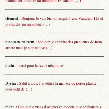
maintenant « Entrez au minimum 16 valeurs (…)
clément :
Bonjour, Je vais bientôt acquérir une Varadero 125 et
je cherche un maximum (…)
plaquette de frein :
bonjour, je cherche des plaquettes de frein
arrière mais je n’en trouve (…)
dudu :
merci pour la revue tehcnique
Dycha :
Salut à tous, J’ai utilisé la menace de porter plainte
pour délit de (…)
milan :
Bonjour,je viens d’acheter ce modèle et je souhaiterais