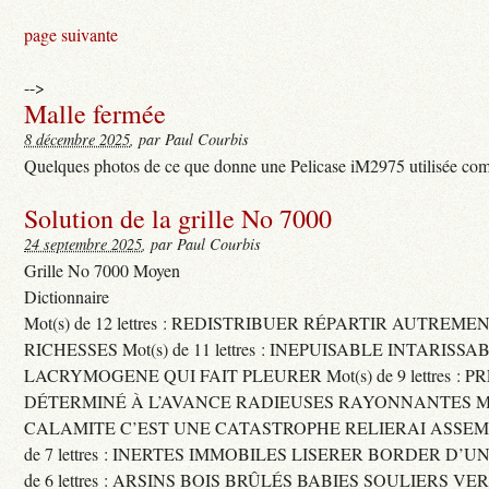
page suivante
-->
Malle fermée
8 décembre 2025
, par Paul Courbis
Quelques photos de ce que donne une Pelicase iM2975 utilisée com
Solution de la grille No 7000
24 septembre 2025
, par Paul Courbis
Grille No 7000 Moyen
Dictionnaire
Mot(s) de 12 lettres : REDISTRIBUER RÉPARTIR AUTREME
RICHESSES Mot(s) de 11 lettres : INEPUISABLE INTARISSA
LACRYMOGENE QUI FAIT PLEURER Mot(s) de 9 lettres : P
DÉTERMINÉ À L’AVANCE RADIEUSES RAYONNANTES Mot(s) 
CALAMITE C’EST UNE CATASTROPHE RELIERAI ASSEMB
de 7 lettres : INERTES IMMOBILES LISERER BORDER D’U
de 6 lettres : ARSINS BOIS BRÛLÉS BABIES SOULIERS VE