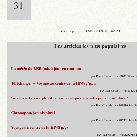
31
Mise à jour au 09/08/2026 03:42:21
Les articles les plus populaires
La météo du RER (mis à jour en continu)
par Paul Courbis - vu
3369152
fois 
Télécharger « Voyage au centre de la HP48g/gx »
par Paul Courbis - vu
11827
f
Solveur « Le compte est bon » : quelques secondes pour la solution !
par Paul Courbis - vu
568298
fois d
Chronopost, jamais plus !
par Paul Courbis - vu
289478
fois d
Voyage au centre de la HP48 g/gx
par Paul Courbis - vu
2233986
f