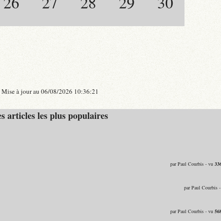
26
27
28
29
30
Mise à jour au 06/08/2026 10:36:21
s articles les plus populaires
par Paul Courbis - vu
33
par Paul Courbis 
par Paul Courbis - vu
56