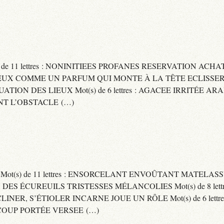
) de 11 lettres : NONINITIEES PROFANES RESERVATION ACHAT
 : CAPITEUX COMME UN PARFUM QUI MONTE À LA TÊTE ECLIS
CUATION DES LIEUX Mot(s) de 6 lettres : AGACEE IRRITÉE A
T L’OBSTACLE (…)
S Mot(s) de 11 lettres : ENSORCELANT ENVOÛTANT MATELA
S DES ÉCUREUILS TRISTESSES MÉLANCOLIES Mot(s) de 8 lett
CLINER, S’ÉTIOLER INCARNE JOUE UN RÔLE Mot(s) de 6 lett
COUP PORTÉE VERSEE (…)