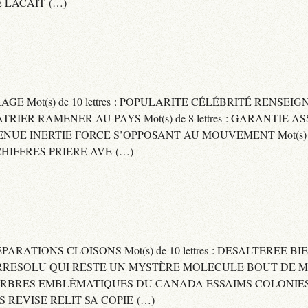
 LACAIT (…)
RAGE Mot(s) de 10 lettres : POPULARITE CÉLÉBRITÉ RENSE
PATRIER RAMENER AU PAYS Mot(s) de 8 lettres : GARANTIE
DVENUE INERTIE FORCE S’OPPOSANT AU MOUVEMENT Mot(s) de 
IFFRES PRIERE AVE (…)
 SEPARATIONS CLOISONS Mot(s) de 10 lettres : DESALTEREE 
: IRRESOLU QUI RESTE UN MYSTÈRE MOLECULE BOUT DE MAT
 ARBRES EMBLÉMATIQUES DU CANADA ESSAIMS COLONIES D
ES REVISE RELIT SA COPIE (…)