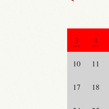
3
4
0.0 %
0.0 %
10
11
17
18