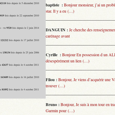
42110
fois depuis le 5 décembre 2010
baptiste :
Bonjour monsieur, j’ai un pro
star. Il y a eu (…)
9019
fois depuis le 22 septembre 2010
s - vu
9520
fois depuis le 2 juin 2014
DANGUIN :
Je cherche des renseignemen
carénage avant
u
121212
fois depuis le 17 juillet 2010
 vu
138134
fois depuis le 25 juin 2006
Cyrille :
Bonjour En possession d un ALP
désespérément un lien (…)
vu
42637
fois depuis le 4 octobre 2011
u
163689
fois depuis le 16 juillet 2010
Filou :
Bonjour, Je viens d’acquérir une V
trouver (…)
vu
81892
fois depuis le 4 octobre 2011
Bruno :
Bonjour, Je suis à mon tour en tra
Garmin pour (…)