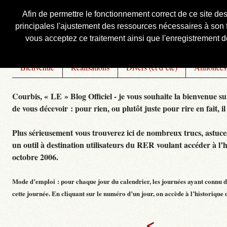
Afin de permettre le fonctionnement correct de ce site de
principales l'ajustement des ressources nécessaires à son f
Courbis, « LE » Blog Officiel
vous acceptez ce traitement ainsi que l'enregistrement de
Bienvenue
Réalisations
Divers (et d’été)
Annonces
Courbis, « LE » Blog Officiel - je vous souhaite la bienvenue su
de vous décevoir : pour rien, ou plutôt juste pour rire en fait, il
Plus sérieusement vous trouverez ici de nombreux trucs, astuces,
un outil à destination utilisateurs du RER voulant accéder à l’
octobre 2006.
Mode d’emploi : pour chaque jour du calendrier, les journées ayant connu de
cette journée. En cliquant sur le numéro d’un jour, on accède à l’historique dé
<