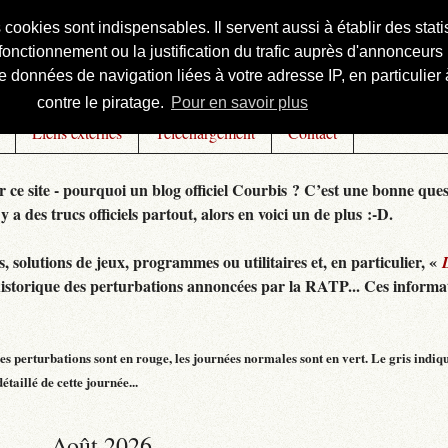
s cookies sont indispensables. Il servent aussi à établir des st
onctionnement ou la justification du trafic auprès d'annonceurs 
 données de navigation liées à votre adresse IP, en particulier à
contre le piratage.
Pour en savoir plus
Liens externes
Téléchargement
Contact
r ce site - pourquoi un blog officiel Courbis ? C’est une bonne ques
 y a des trucs officiels partout, alors en voici un de plus :-D.
 solutions de jeux, programmes ou utilitaires et, en particulier, «
historique des perturbations annoncées par la RATP... Ces informat
s perturbations sont en rouge, les journées normales sont en vert. Le gris indiq
taillé de cette journée...
Août 2026