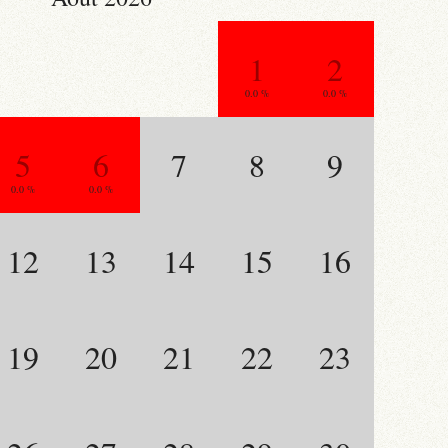
1
2
0.0 %
0.0 %
5
6
7
8
9
0.0 %
0.0 %
12
13
14
15
16
19
20
21
22
23