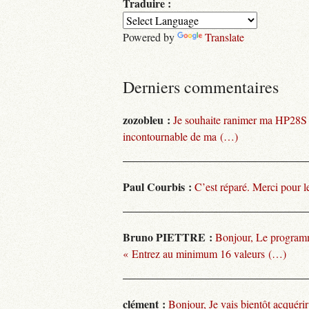
Traduire :
Powered by
Translate
Derniers commentaires
zozobleu :
Je souhaite ranimer ma HP28S
incontournable de ma (…)
Paul Courbis :
C’est réparé. Merci pour l
Bruno PIETTRE :
Bonjour, Le programm
« Entrez au minimum 16 valeurs (…)
clément :
Bonjour, Je vais bientôt acquéri