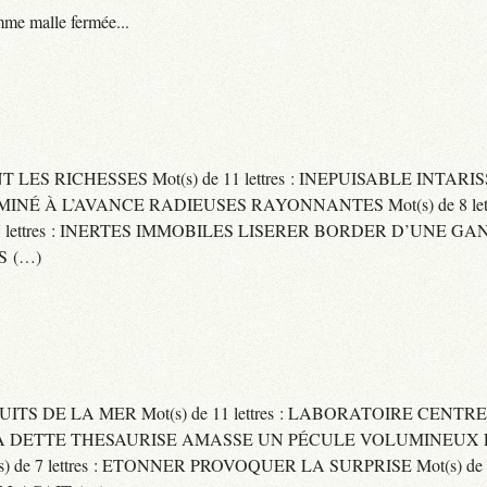
me malle fermée...
ENT LES RICHESSES Mot(s) de 11 lettres : INEPUISABLE IN
ERMINÉ À L’AVANCE RADIEUSES RAYONNANTES Mot(s) de 8 let
ttres : INERTES IMMOBILES LISERER BORDER D’UNE GANSE Mo
S (…)
UITS DE LA MER Mot(s) de 11 lettres : LABORATOIRE CENTRE
E SA DETTE THESAURISE AMASSE UN PÉCULE VOLUMINEUX 
) de 7 lettres : ETONNER PROVOQUER LA SURPRISE Mot(s) de 6