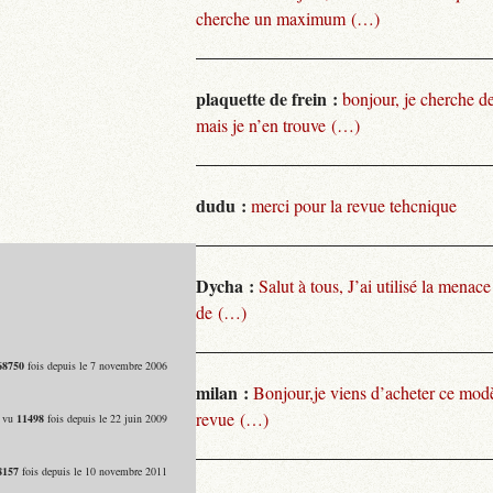
cherche un maximum (…)
plaquette de frein :
bonjour, je cherche de
mais je n’en trouve (…)
dudu :
merci pour la revue tehcnique
Dycha :
Salut à tous, J’ai utilisé la menace
de (…)
68750
fois depuis le 7 novembre 2006
milan :
Bonjour,je viens d’acheter ce modèl
revue (…)
- vu
11498
fois depuis le 22 juin 2009
8157
fois depuis le 10 novembre 2011