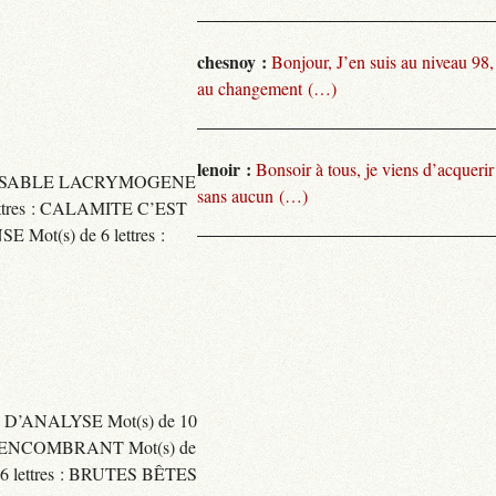
chesnoy :
Bonjour, J’en suis au niveau 98
au changement (…)
lenoir :
Bonsoir à tous, je viens d’acquer
TARISSABLE LACRYMOGENE
sans aucun (…)
tres : CALAMITE C’EST
t(s) de 6 lettres :
 D’ANALYSE Mot(s) de 10
ENCOMBRANT Mot(s) de
 lettres : BRUTES BÊTES