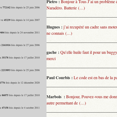
Pietro :
Bonjour à Tous J’ai un problème 
Naradéro. Batterie (…)
 vu
772142
fois depuis le 25 juin 2006
- vu
45239
fois depuis le 14 juin 2007
Hugues :
j’ai recupéré un cadre sans moteu
ne connais (…)
9404
fois depuis le 24 novembre 2011
vu
2161016
fois depuis le 27 juin 2006
gache :
Qu’elle huile faut il pour un bugg
vu
35178
fois depuis le 17 juillet 2010
merci
vu
2233893
fois depuis le 25 juin 2006
Paul Courbis :
Le code est en bas de la p
1776
fois depuis le 12 décembre 2020
vu
86875
fois depuis le 17 juillet 2010
Marbois :
Bonjour, Pouvez-vous me donn
autre permettant de (…)
vu
47158
fois depuis le 4 octobre 2011