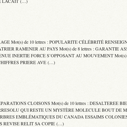
 LACAIT (…)
RAGE Mot(s) de 10 lettres : POPULARITE CÉLÉBRITÉ RENSE
PATRIER RAMENER AU PAYS Mot(s) de 8 lettres : GARANTIE
DVENUE INERTIE FORCE S’OPPOSANT AU MOUVEMENT Mot(s) de 
IFFRES PRIERE AVE (…)
 SEPARATIONS CLOISONS Mot(s) de 10 lettres : DESALTEREE 
: IRRESOLU QUI RESTE UN MYSTÈRE MOLECULE BOUT DE MAT
 ARBRES EMBLÉMATIQUES DU CANADA ESSAIMS COLONIES D
ES REVISE RELIT SA COPIE (…)