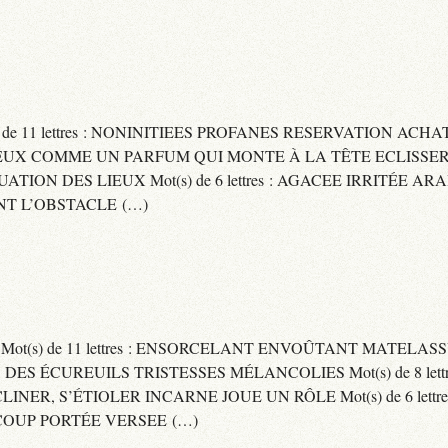
) de 11 lettres : NONINITIEES PROFANES RESERVATION ACHAT
 : CAPITEUX COMME UN PARFUM QUI MONTE À LA TÊTE ECLIS
CUATION DES LIEUX Mot(s) de 6 lettres : AGACEE IRRITÉE A
T L’OBSTACLE (…)
S Mot(s) de 11 lettres : ENSORCELANT ENVOÛTANT MATELA
S DES ÉCUREUILS TRISTESSES MÉLANCOLIES Mot(s) de 8 lett
CLINER, S’ÉTIOLER INCARNE JOUE UN RÔLE Mot(s) de 6 lett
COUP PORTÉE VERSEE (…)