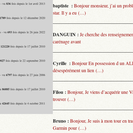
 - vu
836
fois depuis le 1er avril 2013
baptiste :
Bonjour monsieur, j’ai un pro
star. Il y a eu (…)
1789
fois depuis le 12 décembre 2020
s - vu
693
fois depuis le 26 juin 2022
DANGUIN :
Je cherche des renseignemen
carénage avant
u
121220
fois depuis le 17 juillet 2010
9027
fois depuis le 22 septembre 2010
Cyrille :
Bonjour En possession d un ALP
désespérément un lien (…)
 - vu
6797
fois depuis le 27 juin 2006
vu
86885
fois depuis le 17 juillet 2010
Filou :
Bonjour, Je viens d’acquérir une V
trouver (…)
vu
42645
fois depuis le 4 octobre 2011
Bruno :
Bonjour, Je suis à mon tour en tra
Garmin pour (…)