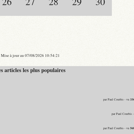
26
27
28
29
30
Mise à jour au 07/08/2026 10:54:21
s articles les plus populaires
par Paul Courbis - vu
33
par Paul Courbis 
par Paul Courbis - vu
56