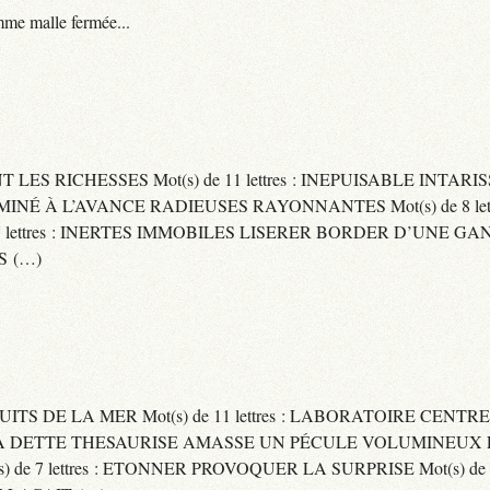
me malle fermée...
ENT LES RICHESSES Mot(s) de 11 lettres : INEPUISABLE IN
ERMINÉ À L’AVANCE RADIEUSES RAYONNANTES Mot(s) de 8 let
ttres : INERTES IMMOBILES LISERER BORDER D’UNE GANSE Mo
S (…)
UITS DE LA MER Mot(s) de 11 lettres : LABORATOIRE CENTRE
E SA DETTE THESAURISE AMASSE UN PÉCULE VOLUMINEUX 
) de 7 lettres : ETONNER PROVOQUER LA SURPRISE Mot(s) de 6