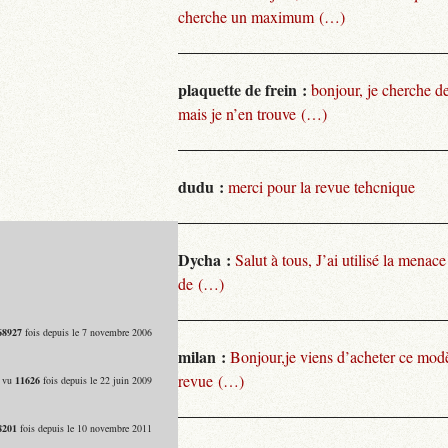
cherche un maximum (…)
plaquette de frein :
bonjour, je cherche de
mais je n’en trouve (…)
dudu :
merci pour la revue tehcnique
Dycha :
Salut à tous, J’ai utilisé la menace
de (…)
68927
fois depuis le 7 novembre 2006
milan :
Bonjour,je viens d’acheter ce modèl
revue (…)
- vu
11626
fois depuis le 22 juin 2009
8201
fois depuis le 10 novembre 2011