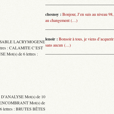
chesnoy :
Bonjour, J’en suis au niveau 98
au changement (…)
lenoir :
Bonsoir à tous, je viens d’acquer
TARISSABLE LACRYMOGENE
sans aucun (…)
tres : CALAMITE C’EST
t(s) de 6 lettres :
 D’ANALYSE Mot(s) de 10
ENCOMBRANT Mot(s) de
 lettres : BRUTES BÊTES