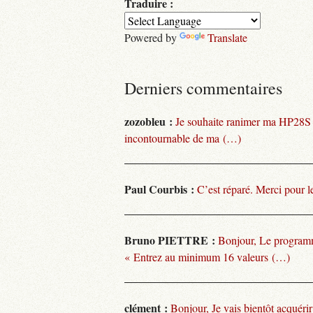
Traduire :
Powered by
Translate
Derniers commentaires
zozobleu :
Je souhaite ranimer ma HP28S
incontournable de ma (…)
Paul Courbis :
C’est réparé. Merci pour l
Bruno PIETTRE :
Bonjour, Le programm
« Entrez au minimum 16 valeurs (…)
clément :
Bonjour, Je vais bientôt acquéri