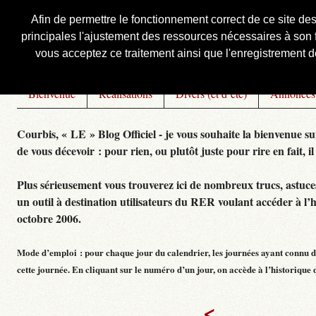
Afin de permettre le fonctionnement correct de ce site de
principales l'ajustement des ressources nécessaires à son f
Courbis, « LE » Blog Officiel
vous acceptez ce traitement ainsi que l'enregistrement de
Bienvenue
Réalisations
Divers (et d’été)
Annonces
Courbis, « LE » Blog Officiel - je vous souhaite la bienvenue su
de vous décevoir : pour rien, ou plutôt juste pour rire en fait, il
Plus sérieusement vous trouverez ici de nombreux trucs, astuces,
un outil à destination utilisateurs du RER voulant accéder à l’
octobre 2006.
Mode d’emploi : pour chaque jour du calendrier, les journées ayant connu de
cette journée. En cliquant sur le numéro d’un jour, on accède à l’historique dé
<