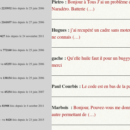
Pietro :
Bonjour à Tous J’ai un problème 
Naradéro. Batterie (…)
vu
2233932
fois depuis le 25 juin 2006
vu
2161037
fois depuis le 27 juin 2006
Hugues :
j’ai recupéré un cadre sans moteu
ne connais (…)
9427
fois depuis le 24 novembre 2011
 vu
772160
fois depuis le 25 juin 2006
gache :
Qu’elle huile faut il pour un bugg
- vu
65255
fois depuis le 25 juin 2006
merci
 vu
138154
fois depuis le 25 juin 2006
Paul Courbis :
Le code est en bas de la p
- vu
45254
fois depuis le 14 juin 2007
vu
81908
fois depuis le 4 octobre 2011
Marbois :
Bonjour, Pouvez-vous me donn
autre permettant de (…)
 - vu
8428
fois depuis le 23 juin 2015