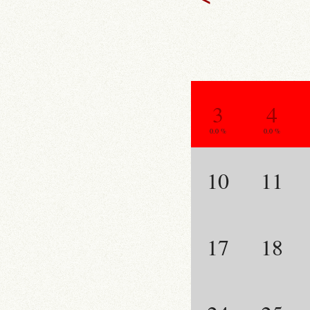
3
4
0.0 %
0.0 %
10
11
17
18