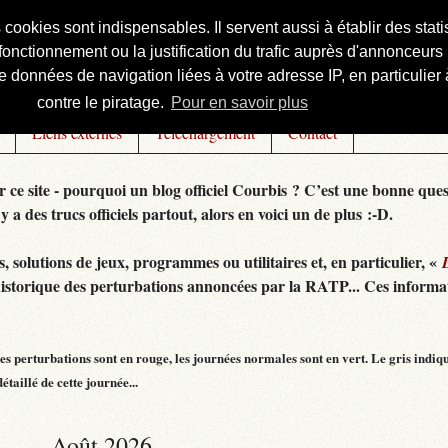
s cookies sont indispensables. Il servent aussi à établir des st
onctionnement ou la justification du trafic auprès d'annonceurs 
 données de navigation liées à votre adresse IP, en particulier à
contre le piratage.
Pour en savoir plus
Liens externes
Téléchargement
Contact
r ce site - pourquoi un blog officiel Courbis ? C’est une bonne ques
 y a des trucs officiels partout, alors en voici un de plus :-D.
 solutions de jeux, programmes ou utilitaires et, en particulier, «
historique des perturbations annoncées par la RATP... Ces informat
s perturbations sont en rouge, les journées normales sont en vert. Le gris indiq
taillé de cette journée...
Août 2026