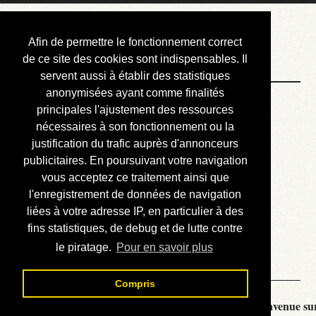
Courbis, « LE »
Afin de permettre le fonctionnement correct
Blog Officiel
de ce site des cookies sont indispensables. Il
servent aussi à établir des statistiques
anonymisées ayant comme finalités
Bienvenue
principales l'ajustement des ressources
Réalisations
nécessaires à son fonctionnement ou la
justification du trafic auprès d'annonceurs
Divers (et d’été)
publicitaires. En poursuivant votre navigation
vous acceptez ce traitement ainsi que
Annonces
l'enregistrement de données de navigation
Liens externes
liées à votre adresse IP, en particulier à des
fins statistiques, de debug et de lutte contre
Téléchargement
le piratage.
Pour en savoir plus
Contact
Compris
Courbis, « LE » Blog Officiel - je vous souhaite la bienvenue sur 