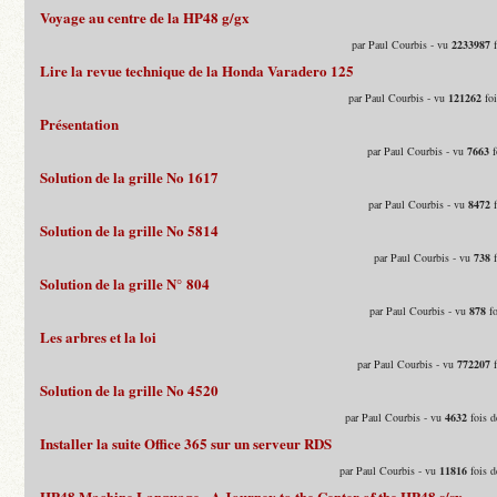
Voyage au centre de la HP48 g/gx
par Paul Courbis - vu
2233987
f
Lire la revue technique de la Honda Varadero 125
par Paul Courbis - vu
121262
foi
Présentation
par Paul Courbis - vu
7663
f
Solution de la grille No 1617
par Paul Courbis - vu
8472
f
Solution de la grille No 5814
par Paul Courbis - vu
738
f
Solution de la grille N° 804
par Paul Courbis - vu
878
fo
Les arbres et la loi
par Paul Courbis - vu
772207
f
Solution de la grille No 4520
par Paul Courbis - vu
4632
fois d
Installer la suite Office 365 sur un serveur RDS
par Paul Courbis - vu
11816
fois d
HP48 Machine Language - A Journey to the Center of the HP48 s/sx