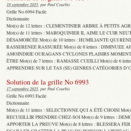
18 septembre 2025
, par Paul Courbis
Grille No 6994 Facile
Dictionnaire
Mot(s) de 12 lettres : CLEMENTINIER ARBRE À PETITS A
Mot(s) de 11 lettres : MAROQUINIER IL AIME LE CUIR NE
DÉSAMORCÉE Mot(s) de 10 lettres : HUMILIANTE QUI R
RASSERENEE RASSURÉE Mot(s) de 8 lettres : DIMINUEE A
AMOINDRIE OURAGANS CYCLONES PLAISIRS MOMENTS
ÊTRE Mot(s) de 7 lettres : RAMASSE CUEILLI Mot(s) de 6 let
APPRENDRE SUR LE TAS (SE) GENRES CATÉGORIES D’
Solution de la grille No 6993
17 septembre 2025
, par Paul Courbis
Grille No 6993 Facile
Dictionnaire
Mot(s) de 11 lettres : SELECTIONNE QUI A ÉTÉ CHOISI Mot(s) d
RECUEILLIR PRENDRE CHEZ-SOI Mot(s) de 9 lettres : D
APPORTER LA PREUVE Mot(s) de 8 lettres : BLESSERA FE
ECAILLER GRATTER LA PEAU DU POISSON LAPEREAU 