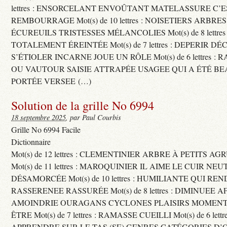
lettres : ENSORCELANT ENVOÛTANT MATELASSURE C’
REMBOURRAGE Mot(s) de 10 lettres : NOISETIERS ARBRE
ÉCUREUILS TRISTESSES MÉLANCOLIES Mot(s) de 8 lettre
TOTALEMENT ÉREINTÉE Mot(s) de 7 lettres : DEPERIR DÉ
S’ÉTIOLER INCARNE JOUE UN RÔLE Mot(s) de 6 lettres :
OU VAUTOUR SAISIE ATTRAPÉE USAGEE QUI A ÉTÉ B
PORTÉE VERSEE (…)
Solution de la grille No 6994
18 septembre 2025
, par Paul Courbis
Grille No 6994 Facile
Dictionnaire
Mot(s) de 12 lettres : CLEMENTINIER ARBRE À PETITS A
Mot(s) de 11 lettres : MAROQUINIER IL AIME LE CUIR NE
DÉSAMORCÉE Mot(s) de 10 lettres : HUMILIANTE QUI R
RASSERENEE RASSURÉE Mot(s) de 8 lettres : DIMINUEE A
AMOINDRIE OURAGANS CYCLONES PLAISIRS MOMENTS
ÊTRE Mot(s) de 7 lettres : RAMASSE CUEILLI Mot(s) de 6 let
APPRENDRE SUR LE TAS (SE) GENRES CATÉGORIES D’