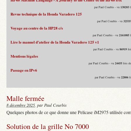
par Paul Courbis - vu
138203
f
Revue technique de la Honda Varadero 125
par Paul Courbis - vu
32535
Voyage au centre de la HP28 c/s
par Paul Courbis - vu
2161085
f
Lire le manuel d’atelier de la Honda Varadero 125 v1
par Paul Courbis - vu
86919
foi
Mentions légales
par Paul Courbis - vu
24455
fois d
Passage en IPv6
par Paul Courbis - vu
22806
fo
Malle fermée
8 décembre 2025
, par Paul Courbis
Quelques photos de ce que donne une Pelicase iM2975 utilisée com
Solution de la grille No 7000