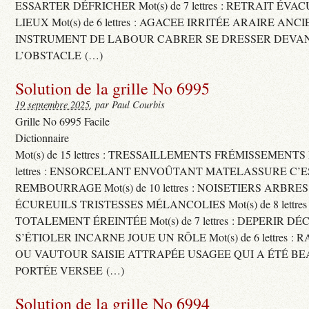
ESSARTER DÉFRICHER Mot(s) de 7 lettres : RETRAIT ÉV
LIEUX Mot(s) de 6 lettres : AGACEE IRRITÉE ARAIRE ANC
INSTRUMENT DE LABOUR CABRER SE DRESSER DEVA
L’OBSTACLE (…)
Solution de la grille No 6995
19 septembre 2025
, par Paul Courbis
Grille No 6995 Facile
Dictionnaire
Mot(s) de 15 lettres : TRESSAILLEMENTS FRÉMISSEMENTS M
lettres : ENSORCELANT ENVOÛTANT MATELASSURE C’
REMBOURRAGE Mot(s) de 10 lettres : NOISETIERS ARBRE
ÉCUREUILS TRISTESSES MÉLANCOLIES Mot(s) de 8 lettre
TOTALEMENT ÉREINTÉE Mot(s) de 7 lettres : DEPERIR DÉ
S’ÉTIOLER INCARNE JOUE UN RÔLE Mot(s) de 6 lettres :
OU VAUTOUR SAISIE ATTRAPÉE USAGEE QUI A ÉTÉ B
PORTÉE VERSEE (…)
Solution de la grille No 6994