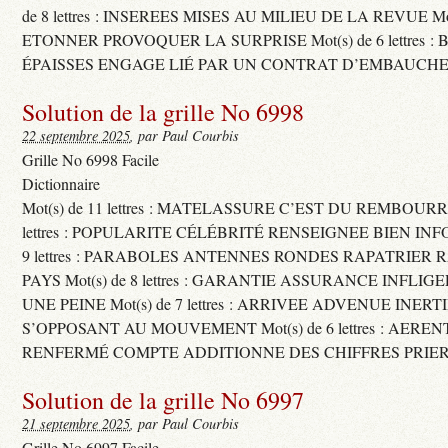
de 8 lettres : INSEREES MISES AU MILIEU DE LA REVUE Mot(s)
ETONNER PROVOQUER LA SURPRISE Mot(s) de 6 lettres :
ÉPAISSES ENGAGE LIÉ PAR UN CONTRAT D’EMBAUCHE
Solution de la grille No 6998
22 septembre 2025
, par Paul Courbis
Grille No 6998 Facile
Dictionnaire
Mot(s) de 11 lettres : MATELASSURE C’EST DU REMBOURRA
lettres : POPULARITE CÉLÉBRITÉ RENSEIGNEE BIEN INFO
9 lettres : PARABOLES ANTENNES RONDES RAPATRIER
PAYS Mot(s) de 8 lettres : GARANTIE ASSURANCE INFLI
UNE PEINE Mot(s) de 7 lettres : ARRIVEE ADVENUE INER
S’OPPOSANT AU MOUVEMENT Mot(s) de 6 lettres : AERE
RENFERMÉ COMPTE ADDITIONNE DES CHIFFRES PRIER
Solution de la grille No 6997
21 septembre 2025
, par Paul Courbis
Grille No 6997 Facile