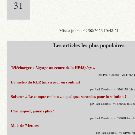
31
Mise à jour au 09/08/2026 10:48:21
Les articles les plus populaires
Télécharger « Voyage au centre de la HP48g/gx »
par Paul Courbis - vu
11868
f
La météo du RER (mis à jour en continu)
par Paul Courbis - vu
3369178
fois 
Solveur « Le compte est bon » : quelques secondes pour la solution !
par Paul Courbis - vu
568322
fois d
Chronopost, jamais plus !
par Paul Courbis - vu
289481
fois d
Mots de 7 lettres
par Paul Courbis - vu
81955
foi