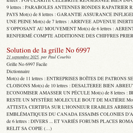
9 lettres : PARABOLES ANTENNES RONDES RAPATRIER
PAYS Mot(s) de 8 lettres : GARANTIE ASSURANCE INFLI
UNE PEINE Mot(s) de 7 lettres : ARRIVEE ADVENUE INER
S’OPPOSANT AU MOUVEMENT Mot(s) de 6 lettres : AERE
RENFERMÉ COMPTE ADDITIONNE DES CHIFFRES PRIER
Solution de la grille No 6997
21 septembre 2025
, par Paul Courbis
Grille No 6997 Facile
Dictionnaire
Mot(s) de 11 lettres : ENTREPRISES BOÎTES DE PATRONS
CLOISONS Mot(s) de 10 lettres : DESALTEREE BIEN ABRE
ECONOMISER AMASSER UN PÉCULE Mot(s) de 8 lettres : 
RESTE UN MYSTÈRE MOLECULE BOUT DE MATIÈRE Mot(s) d
ATTESTA CERTIFIA SUR L’HONNEUR ERABLES ARBRE
EMBLÉMATIQUES DU CANADA ESSAIMS COLONIES D’AB
de 6 lettres : DIVERS ... ET VARIÉS FORUMS PLACES RO
RELIT SA COPIE (…)