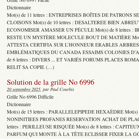
Dictionnaire
Mot(s) de 11 lettres : ENTREPRISES BOÎTES DE PATRONS
CLOISONS Mot(s) de 10 lettres : DESALTEREE BIEN ABRE
ECONOMISER AMASSER UN PÉCULE Mot(s) de 8 lettres : 
RESTE UN MYSTÈRE MOLECULE BOUT DE MATIÈRE Mot(s) d
ATTESTA CERTIFIA SUR L’HONNEUR ERABLES ARBRE
EMBLÉMATIQUES DU CANADA ESSAIMS COLONIES D’AB
de 6 lettres : DIVERS ... ET VARIÉS FORUMS PLACES RO
RELIT SA COPIE (…)
Solution de la grille No 6996
20 septembre 2025
, par Paul Courbis
Grille No 6996 Difficile
Dictionnaire
Mot(s) de 15 lettres : PARALLELEPIPEDE HEXAÈDRE Mot(s) de 
NONINITIEES PROFANES RESERVATION ACHAT DE PLACES
lettres : PERILLEUSE RISQUÉE Mot(s) de 8 lettres : CAPI
PARFUM QUI MONTE À LA TÊTE ECLISSER FIXER LA G