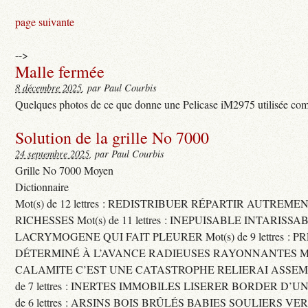
page suivante
-->
Malle fermée
8 décembre 2025
, par Paul Courbis
Quelques photos de ce que donne une Pelicase iM2975 utilisée com
Solution de la grille No 7000
24 septembre 2025
, par Paul Courbis
Grille No 7000 Moyen
Dictionnaire
Mot(s) de 12 lettres : REDISTRIBUER RÉPARTIR AUTREME
RICHESSES Mot(s) de 11 lettres : INEPUISABLE INTARISSA
LACRYMOGENE QUI FAIT PLEURER Mot(s) de 9 lettres : P
DÉTERMINÉ À L’AVANCE RADIEUSES RAYONNANTES Mot(s) 
CALAMITE C’EST UNE CATASTROPHE RELIERAI ASSEMB
de 7 lettres : INERTES IMMOBILES LISERER BORDER D’U
de 6 lettres : ARSINS BOIS BRÛLÉS BABIES SOULIERS VE