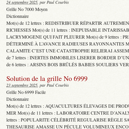
24 septembre 2025
, par Paul Courbis
Grille No 7000 Moyen
Dictionnaire
Mot(s) de 12 lettres : REDISTRIBUER RÉPARTIR AUTREME
RICHESSES Mot(s) de 11 lettres : INEPUISABLE INTARISSA
LACRYMOGENE QUI FAIT PLEURER Mot(s) de 9 lettres : P
DÉTERMINÉ À L’AVANCE RADIEUSES RAYONNANTES Mot(s) 
CALAMITE C’EST UNE CATASTROPHE RELIERAI ASSEMB
de 7 lettres : INERTES IMMOBILES LISERER BORDER D’U
de 6 lettres : ARSINS BOIS BRÛLÉS BABIES SOULIERS VE
Solution de la grille No 6999
23 septembre 2025
, par Paul Courbis
Grille No 6999 Facile
Dictionnaire
Mot(s) de 12 lettres : AQUACULTURES ÉLEVAGES DE PRO
MER Mot(s) de 11 lettres : LABORATOIRE CENTRE D’ANALYS
lettres : POPULARITE CÉLÉBRITÉ REGULARISE RÈGLE S
THESAURISE AMASSE UN PÉCULE VOLUMINEUX ENCOM