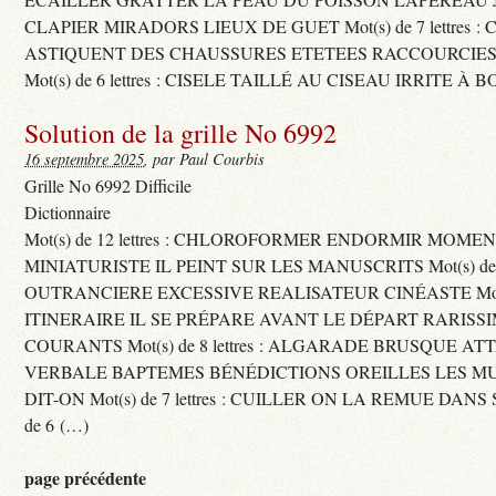
CLAPIER MIRADORS LIEUX DE GUET Mot(s) de 7 lettres : 
ASTIQUENT DES CHAUSSURES ETETEES RACCOURCIES
Mot(s) de 6 lettres : CISELE TAILLÉ AU CISEAU IRRITE À 
Solution de la grille No 6992
16 septembre 2025
, par Paul Courbis
Grille No 6992 Difficile
Dictionnaire
Mot(s) de 12 lettres : CHLOROFORMER ENDORMIR MO
MINIATURISTE IL PEINT SUR LES MANUSCRITS Mot(s) de 11 
OUTRANCIERE EXCESSIVE REALISATEUR CINÉASTE Mot(s) d
ITINERAIRE IL SE PRÉPARE AVANT LE DÉPART RARISS
COURANTS Mot(s) de 8 lettres : ALGARADE BRUSQUE A
VERBALE BAPTEMES BÉNÉDICTIONS OREILLES LES MU
DIT-ON Mot(s) de 7 lettres : CUILLER ON LA REMUE DANS 
de 6 (…)
page précédente