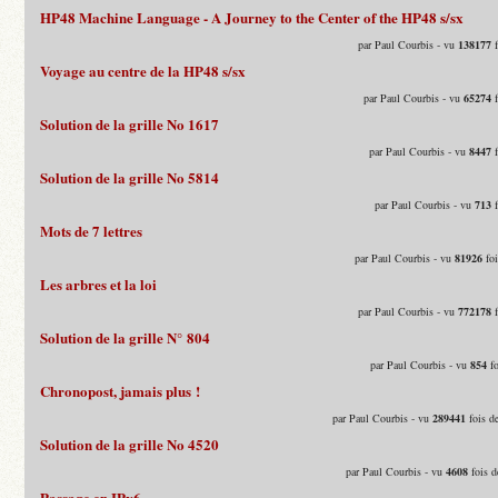
HP48 Machine Language - A Journey to the Center of the HP48 s/sx
par Paul Courbis - vu
138177
f
Voyage au centre de la HP48 s/sx
par Paul Courbis - vu
65274
f
Solution de la grille No 1617
par Paul Courbis - vu
8447
f
Solution de la grille No 5814
par Paul Courbis - vu
713
f
Mots de 7 lettres
par Paul Courbis - vu
81926
foi
Les arbres et la loi
par Paul Courbis - vu
772178
f
Solution de la grille N° 804
par Paul Courbis - vu
854
fo
Chronopost, jamais plus !
par Paul Courbis - vu
289441
fois d
Solution de la grille No 4520
par Paul Courbis - vu
4608
fois d
Passage en IPv6