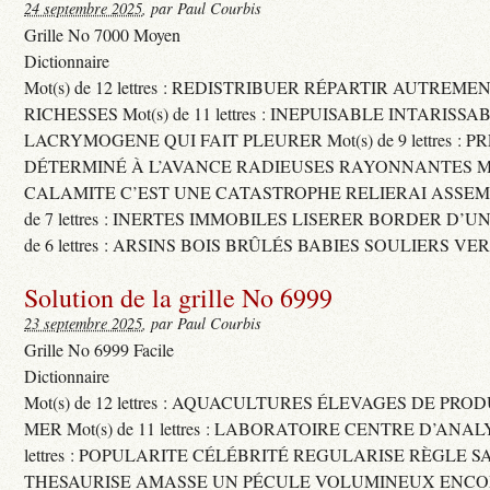
24 septembre 2025
, par Paul Courbis
Grille No 7000 Moyen
Dictionnaire
Mot(s) de 12 lettres : REDISTRIBUER RÉPARTIR AUTREME
RICHESSES Mot(s) de 11 lettres : INEPUISABLE INTARISSA
LACRYMOGENE QUI FAIT PLEURER Mot(s) de 9 lettres : P
DÉTERMINÉ À L’AVANCE RADIEUSES RAYONNANTES Mot(s) 
CALAMITE C’EST UNE CATASTROPHE RELIERAI ASSEMB
de 7 lettres : INERTES IMMOBILES LISERER BORDER D’U
de 6 lettres : ARSINS BOIS BRÛLÉS BABIES SOULIERS VE
Solution de la grille No 6999
23 septembre 2025
, par Paul Courbis
Grille No 6999 Facile
Dictionnaire
Mot(s) de 12 lettres : AQUACULTURES ÉLEVAGES DE PRO
MER Mot(s) de 11 lettres : LABORATOIRE CENTRE D’ANALYS
lettres : POPULARITE CÉLÉBRITÉ REGULARISE RÈGLE S
THESAURISE AMASSE UN PÉCULE VOLUMINEUX ENCOM