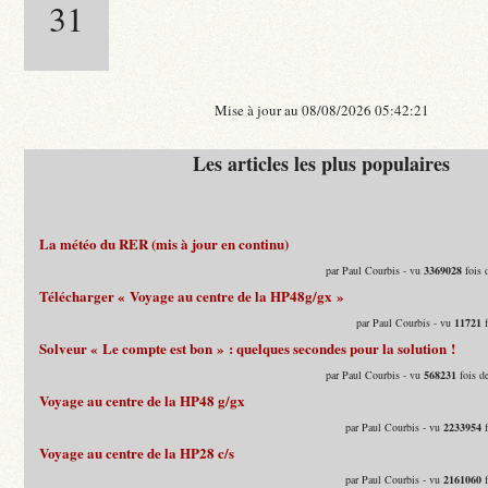
31
Mise à jour au 08/08/2026 05:42:21
Les articles les plus populaires
La météo du RER (mis à jour en continu)
par Paul Courbis - vu
3369028
fois 
Télécharger « Voyage au centre de la HP48g/gx »
par Paul Courbis - vu
11721
f
Solveur « Le compte est bon » : quelques secondes pour la solution !
par Paul Courbis - vu
568231
fois d
Voyage au centre de la HP48 g/gx
par Paul Courbis - vu
2233954
f
Voyage au centre de la HP28 c/s
par Paul Courbis - vu
2161060
f