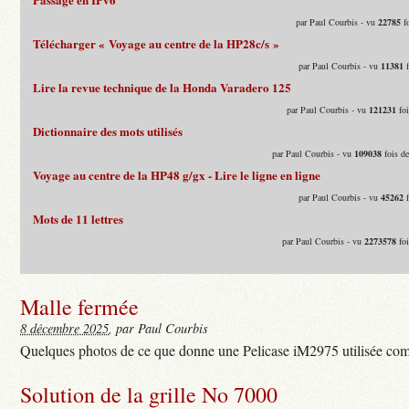
par Paul Courbis - vu
22785
fo
Télécharger « Voyage au centre de la HP28c/s »
par Paul Courbis - vu
11381
f
Lire la revue technique de la Honda Varadero 125
par Paul Courbis - vu
121231
foi
Dictionnaire des mots utilisés
par Paul Courbis - vu
109038
fois d
Voyage au centre de la HP48 g/gx - Lire le ligne en ligne
par Paul Courbis - vu
45262
f
Mots de 11 lettres
par Paul Courbis - vu
2273578
foi
Malle fermée
8 décembre 2025
, par Paul Courbis
Quelques photos de ce que donne une Pelicase iM2975 utilisée com
Solution de la grille No 7000