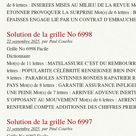
de 8 lettres : INSEREES MISES AU MILIEU DE LA REVUE Mot(s)
ETONNER PROVOQUER LA SURPRISE Mot(s) de 6 lettres :
ÉPAISSES ENGAGE LIÉ PAR UN CONTRAT D’EMBAUCHE
Solution de la grille No 6998
22 septembre 2025
, par Paul Courbis
Grille No 6998 Facile
Dictionnaire
Mot(s) de 11 lettres : MATELASSURE C’EST DU REMBOURRA
lettres : POPULARITE CÉLÉBRITÉ RENSEIGNEE BIEN INFO
9 lettres : PARABOLES ANTENNES RONDES RAPATRIER
PAYS Mot(s) de 8 lettres : GARANTIE ASSURANCE INFLI
UNE PEINE Mot(s) de 7 lettres : ARRIVEE ADVENUE INER
S’OPPOSANT AU MOUVEMENT Mot(s) de 6 lettres : AERE
RENFERMÉ COMPTE ADDITIONNE DES CHIFFRES PRIER
Solution de la grille No 6997
21 septembre 2025
, par Paul Courbis
Grille No 6997 Facile