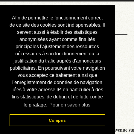
Courbis, « LE »
Afin de permettre le fonctionnement correct
Blog Officiel
de ce site des cookies sont indispensables. Il
servent aussi à établir des statistiques
anonymisées ayant comme finalités
Bienvenue
principales l'ajustement des ressources
Réalisations
nécessaires à son fonctionnement ou la
justification du trafic auprès d'annonceurs
Divers (et d’été)
publicitaires. En poursuivant votre navigation
vous acceptez ce traitement ainsi que
Annonces
l'enregistrement de données de navigation
Liens externes
liées à votre adresse IP, en particulier à des
fins statistiques, de debug et de lutte contre
Téléchargement
le piratage.
Pour en savoir plus
Contact
Compris
Courbis, « LE » Blog Officiel - je vous souhaite la bienvenue sur 