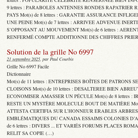
9 lettres : PARABOLES ANTENNES RONDES RAPATRIER
PAYS Mot(s) de 8 lettres : GARANTIE ASSURANCE INFLI
UNE PEINE Mot(s) de 7 lettres : ARRIVEE ADVENUE INER
S’OPPOSANT AU MOUVEMENT Mot(s) de 6 lettres : AERE
RENFERMÉ COMPTE ADDITIONNE DES CHIFFRES PRIER
Solution de la grille No 6997
21 septembre 2025
, par Paul Courbis
Grille No 6997 Facile
Dictionnaire
Mot(s) de 11 lettres : ENTREPRISES BOÎTES DE PATRONS
CLOISONS Mot(s) de 10 lettres : DESALTEREE BIEN ABRE
ECONOMISER AMASSER UN PÉCULE Mot(s) de 8 lettres : 
RESTE UN MYSTÈRE MOLECULE BOUT DE MATIÈRE Mot(s) d
ATTESTA CERTIFIA SUR L’HONNEUR ERABLES ARBRE
EMBLÉMATIQUES DU CANADA ESSAIMS COLONIES D’AB
de 6 lettres : DIVERS ... ET VARIÉS FORUMS PLACES RO
RELIT SA COPIE (…)