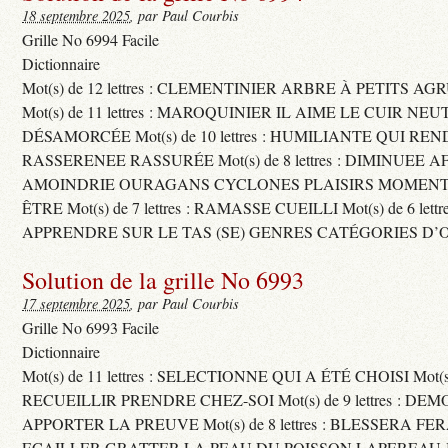
18 septembre 2025
, par Paul Courbis
Grille No 6994 Facile
Dictionnaire
Mot(s) de 12 lettres : CLEMENTINIER ARBRE À PETITS A
Mot(s) de 11 lettres : MAROQUINIER IL AIME LE CUIR NE
DÉSAMORCÉE Mot(s) de 10 lettres : HUMILIANTE QUI R
RASSERENEE RASSURÉE Mot(s) de 8 lettres : DIMINUEE A
AMOINDRIE OURAGANS CYCLONES PLAISIRS MOMENTS
ÊTRE Mot(s) de 7 lettres : RAMASSE CUEILLI Mot(s) de 6 let
APPRENDRE SUR LE TAS (SE) GENRES CATÉGORIES D’
Solution de la grille No 6993
17 septembre 2025
, par Paul Courbis
Grille No 6993 Facile
Dictionnaire
Mot(s) de 11 lettres : SELECTIONNE QUI A ÉTÉ CHOISI Mot(s) d
RECUEILLIR PRENDRE CHEZ-SOI Mot(s) de 9 lettres : D
APPORTER LA PREUVE Mot(s) de 8 lettres : BLESSERA FE
ECAILLER GRATTER LA PEAU DU POISSON LAPEREAU 