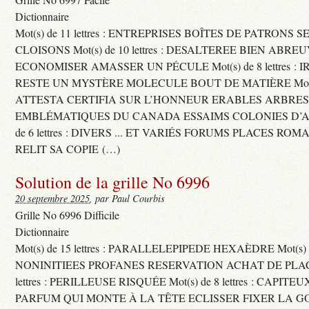
Dictionnaire
Mot(s) de 11 lettres : ENTREPRISES BOÎTES DE PATRONS
CLOISONS Mot(s) de 10 lettres : DESALTEREE BIEN ABRE
ECONOMISER AMASSER UN PÉCULE Mot(s) de 8 lettres : 
RESTE UN MYSTÈRE MOLECULE BOUT DE MATIÈRE Mot(s) d
ATTESTA CERTIFIA SUR L’HONNEUR ERABLES ARBRE
EMBLÉMATIQUES DU CANADA ESSAIMS COLONIES D’AB
de 6 lettres : DIVERS ... ET VARIÉS FORUMS PLACES RO
RELIT SA COPIE (…)
Solution de la grille No 6996
20 septembre 2025
, par Paul Courbis
Grille No 6996 Difficile
Dictionnaire
Mot(s) de 15 lettres : PARALLELEPIPEDE HEXAÈDRE Mot(s) de 
NONINITIEES PROFANES RESERVATION ACHAT DE PLACES
lettres : PERILLEUSE RISQUÉE Mot(s) de 8 lettres : CAPI
PARFUM QUI MONTE À LA TÊTE ECLISSER FIXER LA G