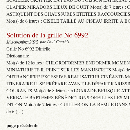
CLAPIER MIRADORS LIEUX DE GUET Mot(s) de 7 lettres : 
ASTIQUENT DES CHAUSSURES ETETEES RACCOURCIES
Mot(s) de 6 lettres : CISELE TAILLÉ AU CISEAU IRRITE À 
Solution de la grille No 6992
16 septembre 2025
, par Paul Courbis
Grille No 6992 Difficile
Dictionnaire
Mot(s) de 12 lettres : CHLOROFORMER ENDORMIR MO
MINIATURISTE IL PEINT SUR LES MANUSCRITS Mot(s) de 11 
OUTRANCIERE EXCESSIVE REALISATEUR CINÉASTE Mot(s) d
ITINERAIRE IL SE PRÉPARE AVANT LE DÉPART RARISS
COURANTS Mot(s) de 8 lettres : ALGARADE BRUSQUE A
VERBALE BAPTEMES BÉNÉDICTIONS OREILLES LES MU
DIT-ON Mot(s) de 7 lettres : CUILLER ON LA REMUE DANS 
de 6 (…)
page précédente