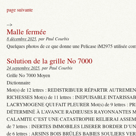
page suivante
-->
Malle fermée
8 décembre 2025
, par Paul Courbis
Quelques photos de ce que donne une Pelicase iM2975 utilisée com
Solution de la grille No 7000
24 septembre 2025
, par Paul Courbis
Grille No 7000 Moyen
Dictionnaire
Mot(s) de 12 lettres : REDISTRIBUER RÉPARTIR AUTREME
RICHESSES Mot(s) de 11 lettres : INEPUISABLE INTARISSA
LACRYMOGENE QUI FAIT PLEURER Mot(s) de 9 lettres : P
DÉTERMINÉ À L’AVANCE RADIEUSES RAYONNANTES Mot(s) 
CALAMITE C’EST UNE CATASTROPHE RELIERAI ASSEMB
de 7 lettres : INERTES IMMOBILES LISERER BORDER D’U
de 6 lettres : ARSINS BOIS BRÛLÉS BABIES SOULIERS VE