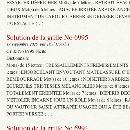
ESSARTER DÉFRICHER Mot(s) de 7 lettres : RETRAIT ÉV
LIEUX Mot(s) de 6 lettres : AGACEE IRRITÉE ARAIRE ANC
INSTRUMENT DE LABOUR CABRER SE DRESSER DEVA
L’OBSTACLE (…)
Solution de la grille No 6995
19 septembre 2025
, par Paul Courbis
Grille No 6995 Facile
Dictionnaire
Mot(s) de 15 lettres : TRESSAILLEMENTS FRÉMISSEMENTS M
lettres : ENSORCELANT ENVOÛTANT MATELASSURE C’
REMBOURRAGE Mot(s) de 10 lettres : NOISETIERS ARBRE
ÉCUREUILS TRISTESSES MÉLANCOLIES Mot(s) de 8 lettre
TOTALEMENT ÉREINTÉE Mot(s) de 7 lettres : DEPERIR DÉ
S’ÉTIOLER INCARNE JOUE UN RÔLE Mot(s) de 6 lettres :
OU VAUTOUR SAISIE ATTRAPÉE USAGEE QUI A ÉTÉ B
PORTÉE VERSEE (…)
Solution de la grille No 6994