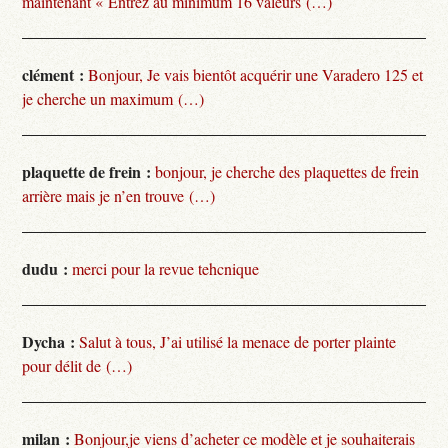
maintenant « Entrez au minimum 16 valeurs (…)
clément :
Bonjour, Je vais bientôt acquérir une Varadero 125 et
je cherche un maximum (…)
plaquette de frein :
bonjour, je cherche des plaquettes de frein
arrière mais je n’en trouve (…)
dudu :
merci pour la revue tehcnique
Dycha :
Salut à tous, J’ai utilisé la menace de porter plainte
pour délit de (…)
milan :
Bonjour,je viens d’acheter ce modèle et je souhaiterais