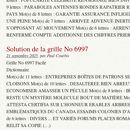
9 lettres : PARABOLES ANTENNES RONDES RAPATRIER
PAYS Mot(s) de 8 lettres : GARANTIE ASSURANCE INFLI
UNE PEINE Mot(s) de 7 lettres : ARRIVEE ADVENUE INER
S’OPPOSANT AU MOUVEMENT Mot(s) de 6 lettres : AERE
RENFERMÉ COMPTE ADDITIONNE DES CHIFFRES PRIER
Solution de la grille No 6997
21 septembre 2025
, par Paul Courbis
Grille No 6997 Facile
Dictionnaire
Mot(s) de 11 lettres : ENTREPRISES BOÎTES DE PATRONS
CLOISONS Mot(s) de 10 lettres : DESALTEREE BIEN ABRE
ECONOMISER AMASSER UN PÉCULE Mot(s) de 8 lettres : 
RESTE UN MYSTÈRE MOLECULE BOUT DE MATIÈRE Mot(s) d
ATTESTA CERTIFIA SUR L’HONNEUR ERABLES ARBRE
EMBLÉMATIQUES DU CANADA ESSAIMS COLONIES D’AB
de 6 lettres : DIVERS ... ET VARIÉS FORUMS PLACES RO
RELIT SA COPIE (…)