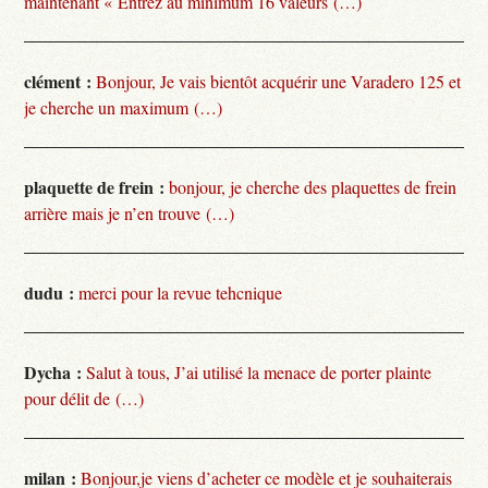
maintenant « Entrez au minimum 16 valeurs (…)
clément :
Bonjour, Je vais bientôt acquérir une Varadero 125 et
je cherche un maximum (…)
plaquette de frein :
bonjour, je cherche des plaquettes de frein
arrière mais je n’en trouve (…)
dudu :
merci pour la revue tehcnique
Dycha :
Salut à tous, J’ai utilisé la menace de porter plainte
pour délit de (…)
milan :
Bonjour,je viens d’acheter ce modèle et je souhaiterais