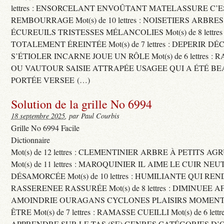
lettres : ENSORCELANT ENVOÛTANT MATELASSURE C’
REMBOURRAGE Mot(s) de 10 lettres : NOISETIERS ARBRE
ÉCUREUILS TRISTESSES MÉLANCOLIES Mot(s) de 8 lettre
TOTALEMENT ÉREINTÉE Mot(s) de 7 lettres : DEPERIR DÉ
S’ÉTIOLER INCARNE JOUE UN RÔLE Mot(s) de 6 lettres :
OU VAUTOUR SAISIE ATTRAPÉE USAGEE QUI A ÉTÉ B
PORTÉE VERSEE (…)
Solution de la grille No 6994
18 septembre 2025
, par Paul Courbis
Grille No 6994 Facile
Dictionnaire
Mot(s) de 12 lettres : CLEMENTINIER ARBRE À PETITS A
Mot(s) de 11 lettres : MAROQUINIER IL AIME LE CUIR NE
DÉSAMORCÉE Mot(s) de 10 lettres : HUMILIANTE QUI R
RASSERENEE RASSURÉE Mot(s) de 8 lettres : DIMINUEE A
AMOINDRIE OURAGANS CYCLONES PLAISIRS MOMENTS
ÊTRE Mot(s) de 7 lettres : RAMASSE CUEILLI Mot(s) de 6 let
APPRENDRE SUR LE TAS (SE) GENRES CATÉGORIES D’