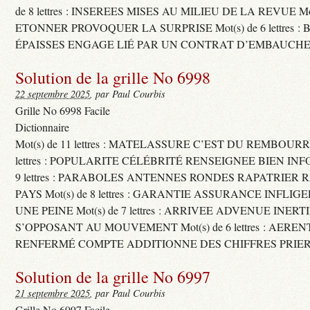
de 8 lettres : INSEREES MISES AU MILIEU DE LA REVUE Mot(s)
ETONNER PROVOQUER LA SURPRISE Mot(s) de 6 lettres :
ÉPAISSES ENGAGE LIÉ PAR UN CONTRAT D’EMBAUCHE
Solution de la grille No 6998
22 septembre 2025
, par Paul Courbis
Grille No 6998 Facile
Dictionnaire
Mot(s) de 11 lettres : MATELASSURE C’EST DU REMBOURRA
lettres : POPULARITE CÉLÉBRITÉ RENSEIGNEE BIEN INFO
9 lettres : PARABOLES ANTENNES RONDES RAPATRIER
PAYS Mot(s) de 8 lettres : GARANTIE ASSURANCE INFLI
UNE PEINE Mot(s) de 7 lettres : ARRIVEE ADVENUE INER
S’OPPOSANT AU MOUVEMENT Mot(s) de 6 lettres : AERE
RENFERMÉ COMPTE ADDITIONNE DES CHIFFRES PRIER
Solution de la grille No 6997
21 septembre 2025
, par Paul Courbis
Grille No 6997 Facile