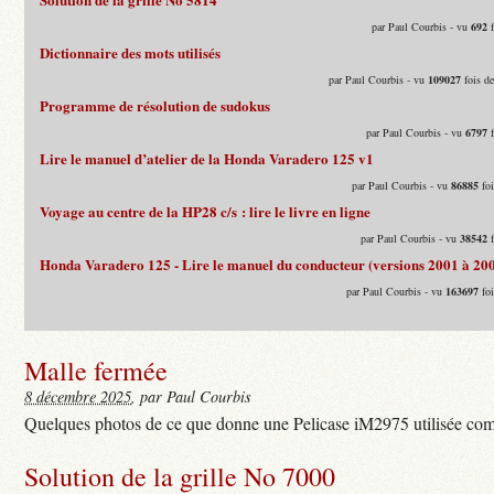
par Paul Courbis - vu
692
f
Dictionnaire des mots utilisés
par Paul Courbis - vu
109027
fois d
Programme de résolution de sudokus
par Paul Courbis - vu
6797
f
Lire le manuel d’atelier de la Honda Varadero 125 v1
par Paul Courbis - vu
86885
foi
Voyage au centre de la HP28 c/s : lire le livre en ligne
par Paul Courbis - vu
38542
f
Honda Varadero 125 - Lire le manuel du conducteur (versions 2001 à 20
par Paul Courbis - vu
163697
foi
Malle fermée
8 décembre 2025
, par Paul Courbis
Quelques photos de ce que donne une Pelicase iM2975 utilisée com
Solution de la grille No 7000