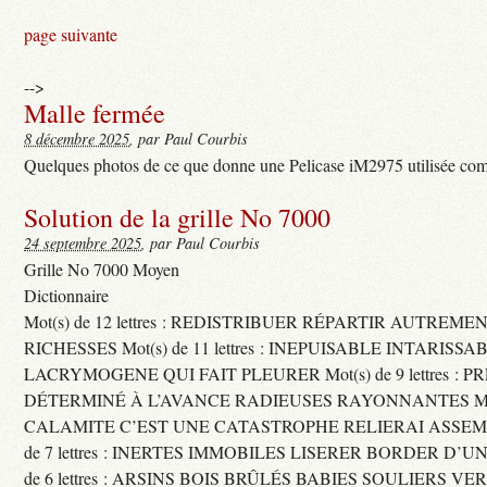
page suivante
-->
Malle fermée
8 décembre 2025
, par Paul Courbis
Quelques photos de ce que donne une Pelicase iM2975 utilisée com
Solution de la grille No 7000
24 septembre 2025
, par Paul Courbis
Grille No 7000 Moyen
Dictionnaire
Mot(s) de 12 lettres : REDISTRIBUER RÉPARTIR AUTREME
RICHESSES Mot(s) de 11 lettres : INEPUISABLE INTARISSA
LACRYMOGENE QUI FAIT PLEURER Mot(s) de 9 lettres : P
DÉTERMINÉ À L’AVANCE RADIEUSES RAYONNANTES Mot(s) 
CALAMITE C’EST UNE CATASTROPHE RELIERAI ASSEMB
de 7 lettres : INERTES IMMOBILES LISERER BORDER D’U
de 6 lettres : ARSINS BOIS BRÛLÉS BABIES SOULIERS VE