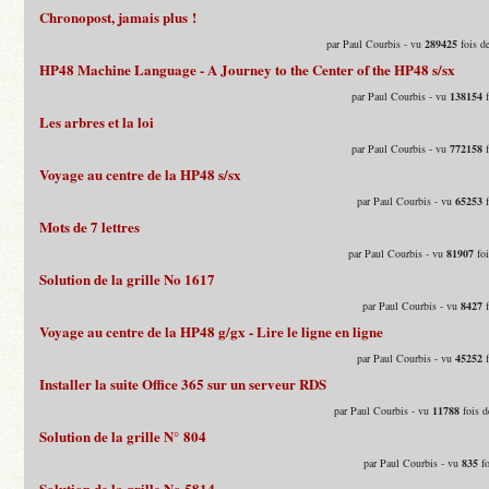
Chronopost, jamais plus !
par Paul Courbis - vu
289425
fois d
HP48 Machine Language - A Journey to the Center of the HP48 s/sx
par Paul Courbis - vu
138154
f
Les arbres et la loi
par Paul Courbis - vu
772158
f
Voyage au centre de la HP48 s/sx
par Paul Courbis - vu
65253
f
Mots de 7 lettres
par Paul Courbis - vu
81907
foi
Solution de la grille No 1617
par Paul Courbis - vu
8427
f
Voyage au centre de la HP48 g/gx - Lire le ligne en ligne
par Paul Courbis - vu
45252
f
Installer la suite Office 365 sur un serveur RDS
par Paul Courbis - vu
11788
fois d
Solution de la grille N° 804
par Paul Courbis - vu
835
fo
Solution de la grille No 5814