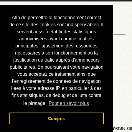
Courbis, « LE »
Afin de permettre le fonctionnement correct
Blog Officiel
de ce site des cookies sont indispensables. Il
servent aussi à établir des statistiques
anonymisées ayant comme finalités
Bienvenue
principales l'ajustement des ressources
Réalisations
nécessaires à son fonctionnement ou la
justification du trafic auprès d'annonceurs
Divers (et d’été)
publicitaires. En poursuivant votre navigation
vous acceptez ce traitement ainsi que
Annonces
l'enregistrement de données de navigation
Liens externes
liées à votre adresse IP, en particulier à des
fins statistiques, de debug et de lutte contre
Téléchargement
le piratage.
Pour en savoir plus
Contact
Compris
Courbis, « LE » Blog Officiel - je vous souhaite la bienvenue sur 