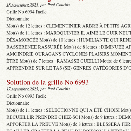
18 septembre 2025
, par Paul Courbis
Grille No 6994 Facile
Dictionnaire
Mot(s) de 12 lettres : CLEMENTINIER ARBRE À PETITS A
Mot(s) de 11 lettres : MAROQUINIER IL AIME LE CUIR NE
DÉSAMORCÉE Mot(s) de 10 lettres : HUMILIANTE QUI R
RASSERENEE RASSURÉE Mot(s) de 8 lettres : DIMINUEE A
AMOINDRIE OURAGANS CYCLONES PLAISIRS MOMENTS
ÊTRE Mot(s) de 7 lettres : RAMASSE CUEILLI Mot(s) de 6 let
APPRENDRE SUR LE TAS (SE) GENRES CATÉGORIES D’
Solution de la grille No 6993
17 septembre 2025
, par Paul Courbis
Grille No 6993 Facile
Dictionnaire
Mot(s) de 11 lettres : SELECTIONNE QUI A ÉTÉ CHOISI Mot(s) d
RECUEILLIR PRENDRE CHEZ-SOI Mot(s) de 9 lettres : D
APPORTER LA PREUVE Mot(s) de 8 lettres : BLESSERA FE
ECAILLER GRATTER LA PEAU DU POISSON LAPEREAU 