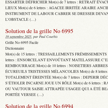
ESSARTER DÉFRICHER Mot(s) de 7 lettres : RETRAIT ÉV
LIEUX Mot(s) de 6 lettres : AGACEE IRRITÉE ARAIRE ANC
INSTRUMENT DE LABOUR CABRER SE DRESSER DEVA
L’OBSTACLE (…)
Solution de la grille No 6995
19 septembre 2025
, par Paul Courbis
Grille No 6995 Facile
Dictionnaire
Mot(s) de 15 lettres : TRESSAILLEMENTS FRÉMISSEMENTS M
lettres : ENSORCELANT ENVOÛTANT MATELASSURE C’
REMBOURRAGE Mot(s) de 10 lettres : NOISETIERS ARBRE
ÉCUREUILS TRISTESSES MÉLANCOLIES Mot(s) de 8 lettre
TOTALEMENT ÉREINTÉE Mot(s) de 7 lettres : DEPERIR DÉ
S’ÉTIOLER INCARNE JOUE UN RÔLE Mot(s) de 6 lettres :
OU VAUTOUR SAISIE ATTRAPÉE USAGEE QUI A ÉTÉ B
PORTÉE VERSEE (…)
Solution de la grille No 6994