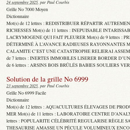
24 septembre 2025
, par Paul Courbis
Grille No 7000 Moyen
Dictionnaire
Mot(s) de 12 lettres : REDISTRIBUER RÉPARTIR AUTREME
RICHESSES Mot(s) de 11 lettres : INEPUISABLE INTARISSA
LACRYMOGENE QUI FAIT PLEURER Mot(s) de 9 lettres : P
DÉTERMINÉ À L’AVANCE RADIEUSES RAYONNANTES Mot(s) 
CALAMITE C’EST UNE CATASTROPHE RELIERAI ASSEMB
de 7 lettres : INERTES IMMOBILES LISERER BORDER D’U
de 6 lettres : ARSINS BOIS BRÛLÉS BABIES SOULIERS VE
Solution de la grille No 6999
23 septembre 2025
, par Paul Courbis
Grille No 6999 Facile
Dictionnaire
Mot(s) de 12 lettres : AQUACULTURES ÉLEVAGES DE PRO
MER Mot(s) de 11 lettres : LABORATOIRE CENTRE D’ANALYS
lettres : POPULARITE CÉLÉBRITÉ REGULARISE RÈGLE S
THESAURISE AMASSE UN PÉCULE VOLUMINEUX ENCOM