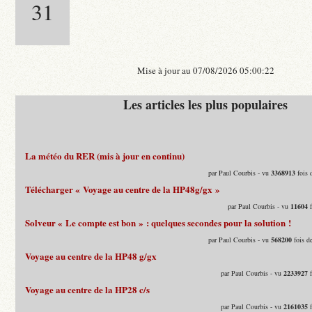
31
Mise à jour au 07/08/2026 05:00:22
Les articles les plus populaires
La météo du RER (mis à jour en continu)
par Paul Courbis - vu
3368913
fois 
Télécharger « Voyage au centre de la HP48g/gx »
par Paul Courbis - vu
11604
f
Solveur « Le compte est bon » : quelques secondes pour la solution !
par Paul Courbis - vu
568200
fois d
Voyage au centre de la HP48 g/gx
par Paul Courbis - vu
2233927
f
Voyage au centre de la HP28 c/s
par Paul Courbis - vu
2161035
f