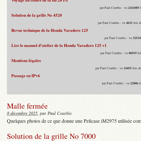
par Paul Courbis - vu
2161085
f
Solution de la grille No 4520
par Paul Courbis - vu
4631
fois d
Revue technique de la Honda Varadero 125
par Paul Courbis - vu
32534
Lire le manuel d’atelier de la Honda Varadero 125 v1
par Paul Courbis - vu
86919
foi
Mentions légales
par Paul Courbis - vu
24455
fois d
Passage en IPv6
par Paul Courbis - vu
22806
fo
Malle fermée
8 décembre 2025
, par Paul Courbis
Quelques photos de ce que donne une Pelicase iM2975 utilisée com
Solution de la grille No 7000