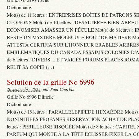
Dictionnaire
Mot(s) de 11 lettres : ENTREPRISES BOÎTES DE PATRONS
CLOISONS Mot(s) de 10 lettres : DESALTEREE BIEN ABRE
ECONOMISER AMASSER UN PÉCULE Mot(s) de 8 lettres : 
RESTE UN MYSTÈRE MOLECULE BOUT DE MATIÈRE Mot(s) d
ATTESTA CERTIFIA SUR L’HONNEUR ERABLES ARBRE
EMBLÉMATIQUES DU CANADA ESSAIMS COLONIES D’AB
de 6 lettres : DIVERS ... ET VARIÉS FORUMS PLACES RO
RELIT SA COPIE (…)
Solution de la grille No 6996
20 septembre 2025
, par Paul Courbis
Grille No 6996 Difficile
Dictionnaire
Mot(s) de 15 lettres : PARALLELEPIPEDE HEXAÈDRE Mot(s) de 
NONINITIEES PROFANES RESERVATION ACHAT DE PLACES
lettres : PERILLEUSE RISQUÉE Mot(s) de 8 lettres : CAPI
PARFUM QUI MONTE À LA TÊTE ECLISSER FIXER LA G