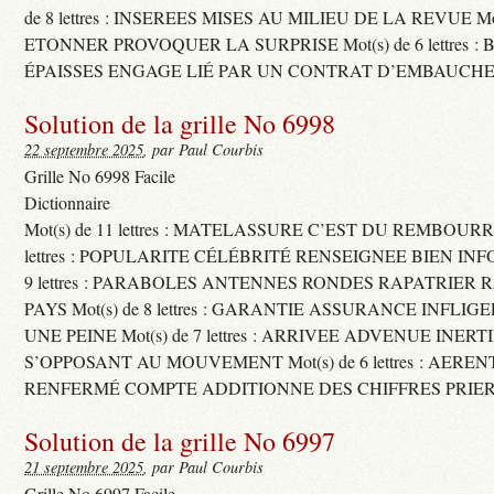
de 8 lettres : INSEREES MISES AU MILIEU DE LA REVUE Mot(s)
ETONNER PROVOQUER LA SURPRISE Mot(s) de 6 lettres :
ÉPAISSES ENGAGE LIÉ PAR UN CONTRAT D’EMBAUCHE
Solution de la grille No 6998
22 septembre 2025
, par Paul Courbis
Grille No 6998 Facile
Dictionnaire
Mot(s) de 11 lettres : MATELASSURE C’EST DU REMBOURRA
lettres : POPULARITE CÉLÉBRITÉ RENSEIGNEE BIEN INFO
9 lettres : PARABOLES ANTENNES RONDES RAPATRIER
PAYS Mot(s) de 8 lettres : GARANTIE ASSURANCE INFLI
UNE PEINE Mot(s) de 7 lettres : ARRIVEE ADVENUE INER
S’OPPOSANT AU MOUVEMENT Mot(s) de 6 lettres : AERE
RENFERMÉ COMPTE ADDITIONNE DES CHIFFRES PRIER
Solution de la grille No 6997
21 septembre 2025
, par Paul Courbis
Grille No 6997 Facile