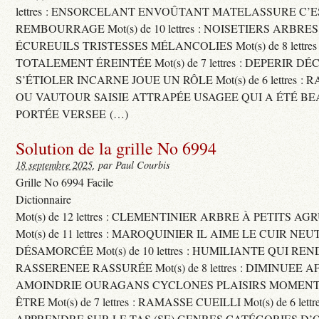
lettres : ENSORCELANT ENVOÛTANT MATELASSURE C’
REMBOURRAGE Mot(s) de 10 lettres : NOISETIERS ARBRE
ÉCUREUILS TRISTESSES MÉLANCOLIES Mot(s) de 8 lettre
TOTALEMENT ÉREINTÉE Mot(s) de 7 lettres : DEPERIR DÉ
S’ÉTIOLER INCARNE JOUE UN RÔLE Mot(s) de 6 lettres :
OU VAUTOUR SAISIE ATTRAPÉE USAGEE QUI A ÉTÉ B
PORTÉE VERSEE (…)
Solution de la grille No 6994
18 septembre 2025
, par Paul Courbis
Grille No 6994 Facile
Dictionnaire
Mot(s) de 12 lettres : CLEMENTINIER ARBRE À PETITS A
Mot(s) de 11 lettres : MAROQUINIER IL AIME LE CUIR NE
DÉSAMORCÉE Mot(s) de 10 lettres : HUMILIANTE QUI R
RASSERENEE RASSURÉE Mot(s) de 8 lettres : DIMINUEE A
AMOINDRIE OURAGANS CYCLONES PLAISIRS MOMENTS
ÊTRE Mot(s) de 7 lettres : RAMASSE CUEILLI Mot(s) de 6 let
APPRENDRE SUR LE TAS (SE) GENRES CATÉGORIES D’