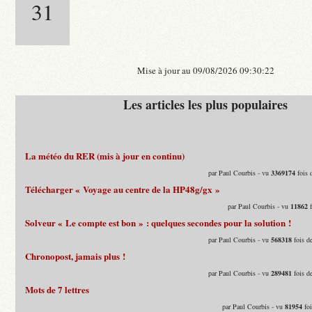
31
Mise à jour au 09/08/2026 09:30:22
Les articles les plus populaires
La météo du RER (mis à jour en continu)
par Paul Courbis - vu
3369174
fois 
Télécharger « Voyage au centre de la HP48g/gx »
par Paul Courbis - vu
11862
f
Solveur « Le compte est bon » : quelques secondes pour la solution !
par Paul Courbis - vu
568318
fois d
Chronopost, jamais plus !
par Paul Courbis - vu
289481
fois d
Mots de 7 lettres
par Paul Courbis - vu
81954
foi