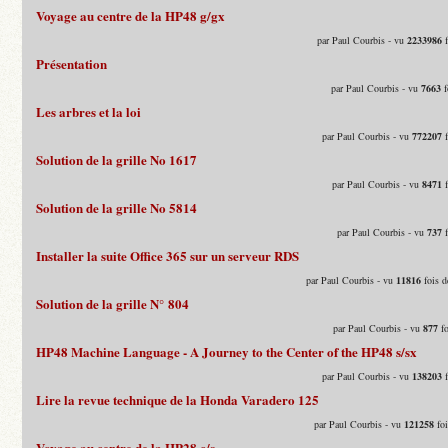
Voyage au centre de la HP48 g/gx
par Paul Courbis - vu
2233986
f
Présentation
par Paul Courbis - vu
7663
f
Les arbres et la loi
par Paul Courbis - vu
772207
f
Solution de la grille No 1617
par Paul Courbis - vu
8471
f
Solution de la grille No 5814
par Paul Courbis - vu
737
f
Installer la suite Office 365 sur un serveur RDS
par Paul Courbis - vu
11816
fois d
Solution de la grille N° 804
par Paul Courbis - vu
877
fo
HP48 Machine Language - A Journey to the Center of the HP48 s/sx
par Paul Courbis - vu
138203
f
Lire la revue technique de la Honda Varadero 125
par Paul Courbis - vu
121258
foi
Voyage au centre de la HP28 c/s