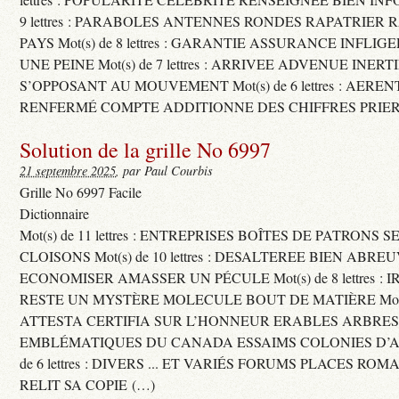
9 lettres : PARABOLES ANTENNES RONDES RAPATRIER
PAYS Mot(s) de 8 lettres : GARANTIE ASSURANCE INFLI
UNE PEINE Mot(s) de 7 lettres : ARRIVEE ADVENUE INER
S’OPPOSANT AU MOUVEMENT Mot(s) de 6 lettres : AERE
RENFERMÉ COMPTE ADDITIONNE DES CHIFFRES PRIER
Solution de la grille No 6997
21 septembre 2025
, par Paul Courbis
Grille No 6997 Facile
Dictionnaire
Mot(s) de 11 lettres : ENTREPRISES BOÎTES DE PATRONS
CLOISONS Mot(s) de 10 lettres : DESALTEREE BIEN ABRE
ECONOMISER AMASSER UN PÉCULE Mot(s) de 8 lettres : 
RESTE UN MYSTÈRE MOLECULE BOUT DE MATIÈRE Mot(s) d
ATTESTA CERTIFIA SUR L’HONNEUR ERABLES ARBRE
EMBLÉMATIQUES DU CANADA ESSAIMS COLONIES D’AB
de 6 lettres : DIVERS ... ET VARIÉS FORUMS PLACES RO
RELIT SA COPIE (…)