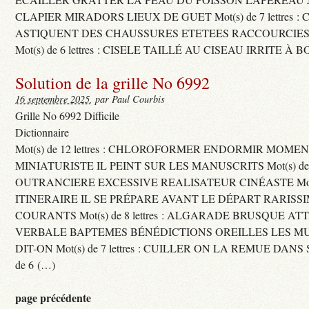
CLAPIER MIRADORS LIEUX DE GUET Mot(s) de 7 lettres : 
ASTIQUENT DES CHAUSSURES ETETEES RACCOURCIES
Mot(s) de 6 lettres : CISELE TAILLÉ AU CISEAU IRRITE À 
Solution de la grille No 6992
16 septembre 2025
, par Paul Courbis
Grille No 6992 Difficile
Dictionnaire
Mot(s) de 12 lettres : CHLOROFORMER ENDORMIR MO
MINIATURISTE IL PEINT SUR LES MANUSCRITS Mot(s) de 11 
OUTRANCIERE EXCESSIVE REALISATEUR CINÉASTE Mot(s) d
ITINERAIRE IL SE PRÉPARE AVANT LE DÉPART RARISS
COURANTS Mot(s) de 8 lettres : ALGARADE BRUSQUE A
VERBALE BAPTEMES BÉNÉDICTIONS OREILLES LES MU
DIT-ON Mot(s) de 7 lettres : CUILLER ON LA REMUE DANS 
de 6 (…)
page précédente