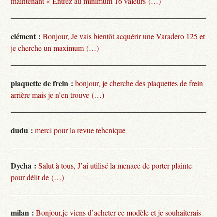
maintenant « Entrez au minimum 16 valeurs (…)
clément :
Bonjour, Je vais bientôt acquérir une Varadero 125 et
je cherche un maximum (…)
plaquette de frein :
bonjour, je cherche des plaquettes de frein
arrière mais je n’en trouve (…)
dudu :
merci pour la revue tehcnique
Dycha :
Salut à tous, J’ai utilisé la menace de porter plainte
pour délit de (…)
milan :
Bonjour,je viens d’acheter ce modèle et je souhaiterais