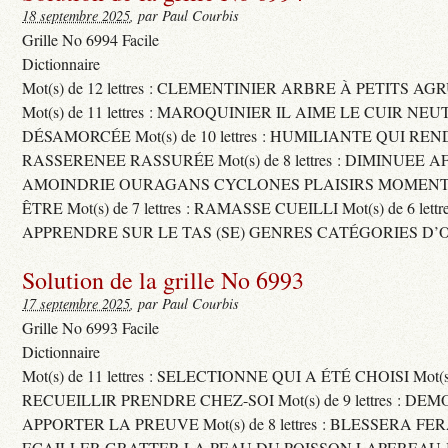
18 septembre 2025
, par Paul Courbis
Grille No 6994 Facile
Dictionnaire
Mot(s) de 12 lettres : CLEMENTINIER ARBRE À PETITS A
Mot(s) de 11 lettres : MAROQUINIER IL AIME LE CUIR NE
DÉSAMORCÉE Mot(s) de 10 lettres : HUMILIANTE QUI R
RASSERENEE RASSURÉE Mot(s) de 8 lettres : DIMINUEE A
AMOINDRIE OURAGANS CYCLONES PLAISIRS MOMENTS
ÊTRE Mot(s) de 7 lettres : RAMASSE CUEILLI Mot(s) de 6 let
APPRENDRE SUR LE TAS (SE) GENRES CATÉGORIES D’
Solution de la grille No 6993
17 septembre 2025
, par Paul Courbis
Grille No 6993 Facile
Dictionnaire
Mot(s) de 11 lettres : SELECTIONNE QUI A ÉTÉ CHOISI Mot(s) d
RECUEILLIR PRENDRE CHEZ-SOI Mot(s) de 9 lettres : D
APPORTER LA PREUVE Mot(s) de 8 lettres : BLESSERA FE
ECAILLER GRATTER LA PEAU DU POISSON LAPEREAU 