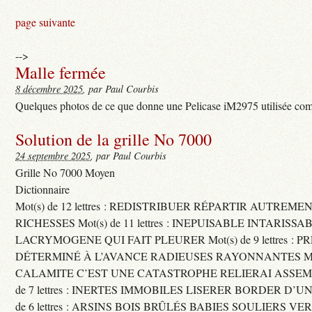
page suivante
-->
Malle fermée
8 décembre 2025
, par Paul Courbis
Quelques photos de ce que donne une Pelicase iM2975 utilisée com
Solution de la grille No 7000
24 septembre 2025
, par Paul Courbis
Grille No 7000 Moyen
Dictionnaire
Mot(s) de 12 lettres : REDISTRIBUER RÉPARTIR AUTREME
RICHESSES Mot(s) de 11 lettres : INEPUISABLE INTARISSA
LACRYMOGENE QUI FAIT PLEURER Mot(s) de 9 lettres : P
DÉTERMINÉ À L’AVANCE RADIEUSES RAYONNANTES Mot(s) 
CALAMITE C’EST UNE CATASTROPHE RELIERAI ASSEMB
de 7 lettres : INERTES IMMOBILES LISERER BORDER D’U
de 6 lettres : ARSINS BOIS BRÛLÉS BABIES SOULIERS VE