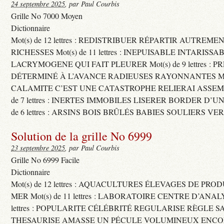
24 septembre 2025
, par Paul Courbis
Grille No 7000 Moyen
Dictionnaire
Mot(s) de 12 lettres : REDISTRIBUER RÉPARTIR AUTREME
RICHESSES Mot(s) de 11 lettres : INEPUISABLE INTARISSA
LACRYMOGENE QUI FAIT PLEURER Mot(s) de 9 lettres : P
DÉTERMINÉ À L’AVANCE RADIEUSES RAYONNANTES Mot(s) 
CALAMITE C’EST UNE CATASTROPHE RELIERAI ASSEMB
de 7 lettres : INERTES IMMOBILES LISERER BORDER D’U
de 6 lettres : ARSINS BOIS BRÛLÉS BABIES SOULIERS VE
Solution de la grille No 6999
23 septembre 2025
, par Paul Courbis
Grille No 6999 Facile
Dictionnaire
Mot(s) de 12 lettres : AQUACULTURES ÉLEVAGES DE PRO
MER Mot(s) de 11 lettres : LABORATOIRE CENTRE D’ANALYS
lettres : POPULARITE CÉLÉBRITÉ REGULARISE RÈGLE S
THESAURISE AMASSE UN PÉCULE VOLUMINEUX ENCOM