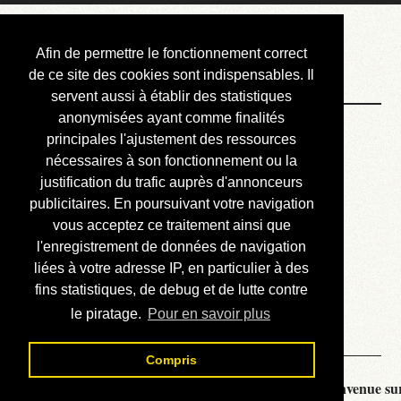
Courbis, « LE »
Afin de permettre le fonctionnement correct
Blog Officiel
de ce site des cookies sont indispensables. Il
servent aussi à établir des statistiques
anonymisées ayant comme finalités
Bienvenue
principales l'ajustement des ressources
Réalisations
nécessaires à son fonctionnement ou la
justification du trafic auprès d'annonceurs
Divers (et d’été)
publicitaires. En poursuivant votre navigation
vous acceptez ce traitement ainsi que
Annonces
l'enregistrement de données de navigation
Liens externes
liées à votre adresse IP, en particulier à des
fins statistiques, de debug et de lutte contre
Téléchargement
le piratage.
Pour en savoir plus
Contact
Compris
Courbis, « LE » Blog Officiel - je vous souhaite la bienvenue sur 