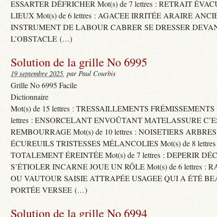
ESSARTER DÉFRICHER Mot(s) de 7 lettres : RETRAIT ÉV
LIEUX Mot(s) de 6 lettres : AGACEE IRRITÉE ARAIRE ANC
INSTRUMENT DE LABOUR CABRER SE DRESSER DEVA
L’OBSTACLE (…)
Solution de la grille No 6995
19 septembre 2025
, par Paul Courbis
Grille No 6995 Facile
Dictionnaire
Mot(s) de 15 lettres : TRESSAILLEMENTS FRÉMISSEMENTS M
lettres : ENSORCELANT ENVOÛTANT MATELASSURE C’
REMBOURRAGE Mot(s) de 10 lettres : NOISETIERS ARBRE
ÉCUREUILS TRISTESSES MÉLANCOLIES Mot(s) de 8 lettre
TOTALEMENT ÉREINTÉE Mot(s) de 7 lettres : DEPERIR DÉ
S’ÉTIOLER INCARNE JOUE UN RÔLE Mot(s) de 6 lettres :
OU VAUTOUR SAISIE ATTRAPÉE USAGEE QUI A ÉTÉ B
PORTÉE VERSEE (…)
Solution de la grille No 6994