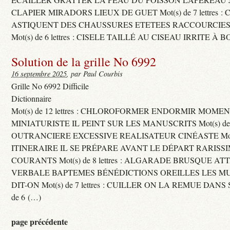
CLAPIER MIRADORS LIEUX DE GUET Mot(s) de 7 lettres : 
ASTIQUENT DES CHAUSSURES ETETEES RACCOURCIES
Mot(s) de 6 lettres : CISELE TAILLÉ AU CISEAU IRRITE À 
Solution de la grille No 6992
16 septembre 2025
, par Paul Courbis
Grille No 6992 Difficile
Dictionnaire
Mot(s) de 12 lettres : CHLOROFORMER ENDORMIR MO
MINIATURISTE IL PEINT SUR LES MANUSCRITS Mot(s) de 11 
OUTRANCIERE EXCESSIVE REALISATEUR CINÉASTE Mot(s) d
ITINERAIRE IL SE PRÉPARE AVANT LE DÉPART RARISS
COURANTS Mot(s) de 8 lettres : ALGARADE BRUSQUE A
VERBALE BAPTEMES BÉNÉDICTIONS OREILLES LES MU
DIT-ON Mot(s) de 7 lettres : CUILLER ON LA REMUE DANS 
de 6 (…)
page précédente