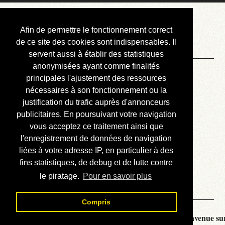
Courbis, « LE »
Afin de permettre le fonctionnement correct
Blog Officiel
de ce site des cookies sont indispensables. Il
servent aussi à établir des statistiques
anonymisées ayant comme finalités
Bienvenue
principales l'ajustement des ressources
Réalisations
nécessaires à son fonctionnement ou la
justification du trafic auprès d'annonceurs
Divers (et d’été)
publicitaires. En poursuivant votre navigation
vous acceptez ce traitement ainsi que
Annonces
l'enregistrement de données de navigation
Liens externes
liées à votre adresse IP, en particulier à des
fins statistiques, de debug et de lutte contre
Téléchargement
le piratage.
Pour en savoir plus
Contact
Compris
Courbis, « LE » Blog Officiel - je vous souhaite la bienvenue sur 