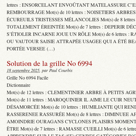
lettres : ENSORCELANT ENVOÛTANT MATELASSURE C’
REMBOURRAGE Mot(s) de 10 lettres : NOISETIERS ARBRE
ÉCUREUILS TRISTESSES MÉLANCOLIES Mot(s) de 8 lettre
TOTALEMENT ÉREINTÉE Mot(s) de 7 lettres : DEPERIR DÉ
S’ÉTIOLER INCARNE JOUE UN RÔLE Mot(s) de 6 lettres :
OU VAUTOUR SAISIE ATTRAPÉE USAGEE QUI A ÉTÉ B
PORTÉE VERSEE (…)
Solution de la grille No 6994
18 septembre 2025
, par Paul Courbis
Grille No 6994 Facile
Dictionnaire
Mot(s) de 12 lettres : CLEMENTINIER ARBRE À PETITS A
Mot(s) de 11 lettres : MAROQUINIER IL AIME LE CUIR NE
DÉSAMORCÉE Mot(s) de 10 lettres : HUMILIANTE QUI R
RASSERENEE RASSURÉE Mot(s) de 8 lettres : DIMINUEE A
AMOINDRIE OURAGANS CYCLONES PLAISIRS MOMENTS
ÊTRE Mot(s) de 7 lettres : RAMASSE CUEILLI Mot(s) de 6 let
APPRENDRE SUR LE TAS (SE) GENRES CATÉGORIES D’