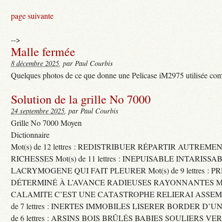
page suivante
-->
Malle fermée
8 décembre 2025
, par Paul Courbis
Quelques photos de ce que donne une Pelicase iM2975 utilisée com
Solution de la grille No 7000
24 septembre 2025
, par Paul Courbis
Grille No 7000 Moyen
Dictionnaire
Mot(s) de 12 lettres : REDISTRIBUER RÉPARTIR AUTREME
RICHESSES Mot(s) de 11 lettres : INEPUISABLE INTARISSA
LACRYMOGENE QUI FAIT PLEURER Mot(s) de 9 lettres : P
DÉTERMINÉ À L’AVANCE RADIEUSES RAYONNANTES Mot(s) 
CALAMITE C’EST UNE CATASTROPHE RELIERAI ASSEMB
de 7 lettres : INERTES IMMOBILES LISERER BORDER D’U
de 6 lettres : ARSINS BOIS BRÛLÉS BABIES SOULIERS VE