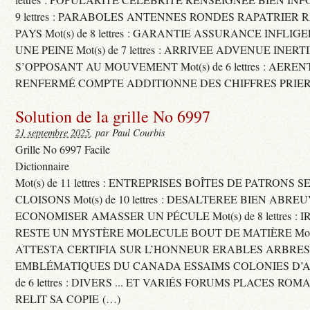
9 lettres : PARABOLES ANTENNES RONDES RAPATRIER
PAYS Mot(s) de 8 lettres : GARANTIE ASSURANCE INFLI
UNE PEINE Mot(s) de 7 lettres : ARRIVEE ADVENUE INER
S’OPPOSANT AU MOUVEMENT Mot(s) de 6 lettres : AERE
RENFERMÉ COMPTE ADDITIONNE DES CHIFFRES PRIER
Solution de la grille No 6997
21 septembre 2025
, par Paul Courbis
Grille No 6997 Facile
Dictionnaire
Mot(s) de 11 lettres : ENTREPRISES BOÎTES DE PATRONS
CLOISONS Mot(s) de 10 lettres : DESALTEREE BIEN ABRE
ECONOMISER AMASSER UN PÉCULE Mot(s) de 8 lettres : 
RESTE UN MYSTÈRE MOLECULE BOUT DE MATIÈRE Mot(s) d
ATTESTA CERTIFIA SUR L’HONNEUR ERABLES ARBRE
EMBLÉMATIQUES DU CANADA ESSAIMS COLONIES D’AB
de 6 lettres : DIVERS ... ET VARIÉS FORUMS PLACES RO
RELIT SA COPIE (…)