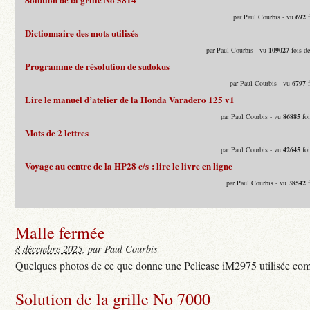
par Paul Courbis - vu
692
f
Dictionnaire des mots utilisés
par Paul Courbis - vu
109027
fois d
Programme de résolution de sudokus
par Paul Courbis - vu
6797
f
Lire le manuel d’atelier de la Honda Varadero 125 v1
par Paul Courbis - vu
86885
foi
Mots de 2 lettres
par Paul Courbis - vu
42645
foi
Voyage au centre de la HP28 c/s : lire le livre en ligne
par Paul Courbis - vu
38542
f
Malle fermée
8 décembre 2025
, par Paul Courbis
Quelques photos de ce que donne une Pelicase iM2975 utilisée com
Solution de la grille No 7000