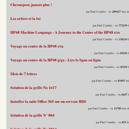
Chronopost, jamais plus !
par Paul Courbis - vu
289427
fois d
Les arbres et la loi
par Paul Courbis - vu
772159
f
HP48 Machine Language - A Journey to the Center of the HP48 s/sx
par Paul Courbis - vu
138154
f
Voyage au centre de la HP48 s/sx
par Paul Courbis - vu
65254
f
Voyage au centre de la HP48 g/gx - Lire le ligne en ligne
par Paul Courbis - vu
45254
f
Mots de 7 lettres
par Paul Courbis - vu
81907
foi
Solution de la grille No 1617
par Paul Courbis - vu
8427
f
Installer la suite Office 365 sur un serveur RDS
par Paul Courbis - vu
11789
fois d
Solution de la grille N° 804
par Paul Courbis - vu
835
fo
Solution de la grille No 5814