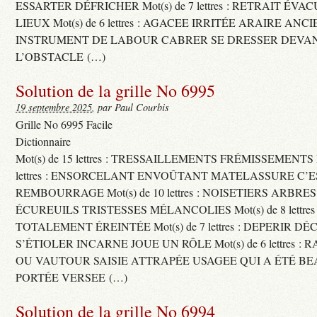
ESSARTER DÉFRICHER Mot(s) de 7 lettres : RETRAIT ÉV
LIEUX Mot(s) de 6 lettres : AGACEE IRRITÉE ARAIRE ANC
INSTRUMENT DE LABOUR CABRER SE DRESSER DEVA
L’OBSTACLE (…)
Solution de la grille No 6995
19 septembre 2025
, par Paul Courbis
Grille No 6995 Facile
Dictionnaire
Mot(s) de 15 lettres : TRESSAILLEMENTS FRÉMISSEMENTS M
lettres : ENSORCELANT ENVOÛTANT MATELASSURE C’
REMBOURRAGE Mot(s) de 10 lettres : NOISETIERS ARBRE
ÉCUREUILS TRISTESSES MÉLANCOLIES Mot(s) de 8 lettre
TOTALEMENT ÉREINTÉE Mot(s) de 7 lettres : DEPERIR DÉ
S’ÉTIOLER INCARNE JOUE UN RÔLE Mot(s) de 6 lettres :
OU VAUTOUR SAISIE ATTRAPÉE USAGEE QUI A ÉTÉ B
PORTÉE VERSEE (…)
Solution de la grille No 6994