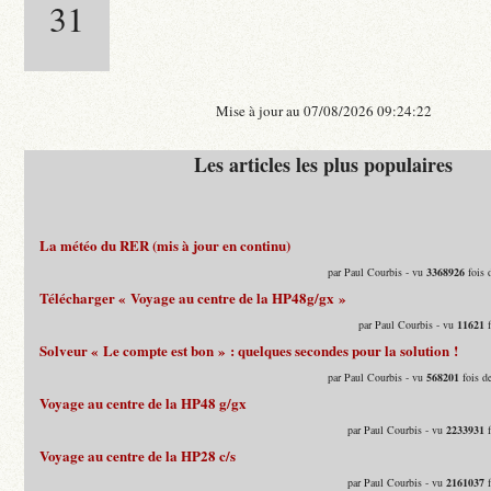
31
Mise à jour au 07/08/2026 09:24:22
Les articles les plus populaires
La météo du RER (mis à jour en continu)
par Paul Courbis - vu
3368926
fois 
Télécharger « Voyage au centre de la HP48g/gx »
par Paul Courbis - vu
11621
f
Solveur « Le compte est bon » : quelques secondes pour la solution !
par Paul Courbis - vu
568201
fois d
Voyage au centre de la HP48 g/gx
par Paul Courbis - vu
2233931
f
Voyage au centre de la HP28 c/s
par Paul Courbis - vu
2161037
f