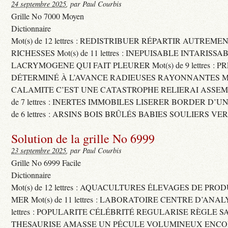
24 septembre 2025
, par Paul Courbis
Grille No 7000 Moyen
Dictionnaire
Mot(s) de 12 lettres : REDISTRIBUER RÉPARTIR AUTREME
RICHESSES Mot(s) de 11 lettres : INEPUISABLE INTARISSA
LACRYMOGENE QUI FAIT PLEURER Mot(s) de 9 lettres : P
DÉTERMINÉ À L’AVANCE RADIEUSES RAYONNANTES Mot(s) 
CALAMITE C’EST UNE CATASTROPHE RELIERAI ASSEMB
de 7 lettres : INERTES IMMOBILES LISERER BORDER D’U
de 6 lettres : ARSINS BOIS BRÛLÉS BABIES SOULIERS VE
Solution de la grille No 6999
23 septembre 2025
, par Paul Courbis
Grille No 6999 Facile
Dictionnaire
Mot(s) de 12 lettres : AQUACULTURES ÉLEVAGES DE PRO
MER Mot(s) de 11 lettres : LABORATOIRE CENTRE D’ANALYS
lettres : POPULARITE CÉLÉBRITÉ REGULARISE RÈGLE S
THESAURISE AMASSE UN PÉCULE VOLUMINEUX ENCOM