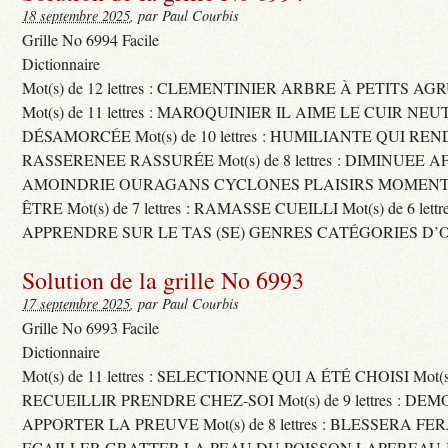
18 septembre 2025
, par Paul Courbis
Grille No 6994 Facile
Dictionnaire
Mot(s) de 12 lettres : CLEMENTINIER ARBRE À PETITS A
Mot(s) de 11 lettres : MAROQUINIER IL AIME LE CUIR NE
DÉSAMORCÉE Mot(s) de 10 lettres : HUMILIANTE QUI R
RASSERENEE RASSURÉE Mot(s) de 8 lettres : DIMINUEE A
AMOINDRIE OURAGANS CYCLONES PLAISIRS MOMENTS
ÊTRE Mot(s) de 7 lettres : RAMASSE CUEILLI Mot(s) de 6 let
APPRENDRE SUR LE TAS (SE) GENRES CATÉGORIES D’
Solution de la grille No 6993
17 septembre 2025
, par Paul Courbis
Grille No 6993 Facile
Dictionnaire
Mot(s) de 11 lettres : SELECTIONNE QUI A ÉTÉ CHOISI Mot(s) d
RECUEILLIR PRENDRE CHEZ-SOI Mot(s) de 9 lettres : D
APPORTER LA PREUVE Mot(s) de 8 lettres : BLESSERA FE
ECAILLER GRATTER LA PEAU DU POISSON LAPEREAU 