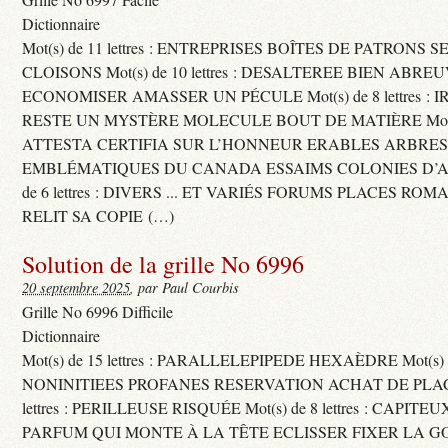
Dictionnaire
Mot(s) de 11 lettres : ENTREPRISES BOÎTES DE PATRONS
CLOISONS Mot(s) de 10 lettres : DESALTEREE BIEN ABRE
ECONOMISER AMASSER UN PÉCULE Mot(s) de 8 lettres : 
RESTE UN MYSTÈRE MOLECULE BOUT DE MATIÈRE Mot(s) d
ATTESTA CERTIFIA SUR L’HONNEUR ERABLES ARBRE
EMBLÉMATIQUES DU CANADA ESSAIMS COLONIES D’AB
de 6 lettres : DIVERS ... ET VARIÉS FORUMS PLACES RO
RELIT SA COPIE (…)
Solution de la grille No 6996
20 septembre 2025
, par Paul Courbis
Grille No 6996 Difficile
Dictionnaire
Mot(s) de 15 lettres : PARALLELEPIPEDE HEXAÈDRE Mot(s) de 
NONINITIEES PROFANES RESERVATION ACHAT DE PLACES
lettres : PERILLEUSE RISQUÉE Mot(s) de 8 lettres : CAPI
PARFUM QUI MONTE À LA TÊTE ECLISSER FIXER LA G