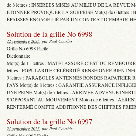
de 8 lettres : INSEREES MISES AU MILIEU DE LA REVUE Mot(s)
ETONNER PROVOQUER LA SURPRISE Mot(s) de 6 lettres :
ÉPAISSES ENGAGE LIÉ PAR UN CONTRAT D’EMBAUCHE
Solution de la grille No 6998
22 septembre 2025
, par Paul Courbis
Grille No 6998 Facile
Dictionnaire
Mot(s) de 11 lettres : MATELASSURE C’EST DU REMBOURRA
lettres : POPULARITE CÉLÉBRITÉ RENSEIGNEE BIEN INFO
9 lettres : PARABOLES ANTENNES RONDES RAPATRIER
PAYS Mot(s) de 8 lettres : GARANTIE ASSURANCE INFLI
UNE PEINE Mot(s) de 7 lettres : ARRIVEE ADVENUE INER
S’OPPOSANT AU MOUVEMENT Mot(s) de 6 lettres : AERE
RENFERMÉ COMPTE ADDITIONNE DES CHIFFRES PRIER
Solution de la grille No 6997
21 septembre 2025
, par Paul Courbis
Grille No 6997 Facile