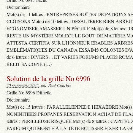
Dictionnaire
Mot(s) de 11 lettres : ENTREPRISES BOÎTES DE PATRONS
CLOISONS Mot(s) de 10 lettres : DESALTEREE BIEN ABRE
ECONOMISER AMASSER UN PÉCULE Mot(s) de 8 lettres : 
RESTE UN MYSTÈRE MOLECULE BOUT DE MATIÈRE Mot(s) d
ATTESTA CERTIFIA SUR L’HONNEUR ERABLES ARBRE
EMBLÉMATIQUES DU CANADA ESSAIMS COLONIES D’AB
de 6 lettres : DIVERS ... ET VARIÉS FORUMS PLACES RO
RELIT SA COPIE (…)
Solution de la grille No 6996
20 septembre 2025
, par Paul Courbis
Grille No 6996 Difficile
Dictionnaire
Mot(s) de 15 lettres : PARALLELEPIPEDE HEXAÈDRE Mot(s) de 
NONINITIEES PROFANES RESERVATION ACHAT DE PLACES
lettres : PERILLEUSE RISQUÉE Mot(s) de 8 lettres : CAPI
PARFUM QUI MONTE À LA TÊTE ECLISSER FIXER LA G