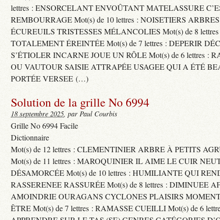
lettres : ENSORCELANT ENVOÛTANT MATELASSURE C’
REMBOURRAGE Mot(s) de 10 lettres : NOISETIERS ARBRE
ÉCUREUILS TRISTESSES MÉLANCOLIES Mot(s) de 8 lettre
TOTALEMENT ÉREINTÉE Mot(s) de 7 lettres : DEPERIR DÉ
S’ÉTIOLER INCARNE JOUE UN RÔLE Mot(s) de 6 lettres :
OU VAUTOUR SAISIE ATTRAPÉE USAGEE QUI A ÉTÉ B
PORTÉE VERSEE (…)
Solution de la grille No 6994
18 septembre 2025
, par Paul Courbis
Grille No 6994 Facile
Dictionnaire
Mot(s) de 12 lettres : CLEMENTINIER ARBRE À PETITS A
Mot(s) de 11 lettres : MAROQUINIER IL AIME LE CUIR NE
DÉSAMORCÉE Mot(s) de 10 lettres : HUMILIANTE QUI R
RASSERENEE RASSURÉE Mot(s) de 8 lettres : DIMINUEE A
AMOINDRIE OURAGANS CYCLONES PLAISIRS MOMENTS
ÊTRE Mot(s) de 7 lettres : RAMASSE CUEILLI Mot(s) de 6 let
APPRENDRE SUR LE TAS (SE) GENRES CATÉGORIES D’