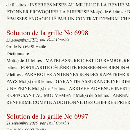
de 8 lettres : INSEREES MISES AU MILIEU DE LA REVUE Mot(s)
ETONNER PROVOQUER LA SURPRISE Mot(s) de 6 lettres :
ÉPAISSES ENGAGE LIÉ PAR UN CONTRAT D’EMBAUCHE
Solution de la grille No 6998
22 septembre 2025
, par Paul Courbis
Grille No 6998 Facile
Dictionnaire
Mot(s) de 11 lettres : MATELASSURE C’EST DU REMBOURRA
lettres : POPULARITE CÉLÉBRITÉ RENSEIGNEE BIEN INFO
9 lettres : PARABOLES ANTENNES RONDES RAPATRIER
PAYS Mot(s) de 8 lettres : GARANTIE ASSURANCE INFLI
UNE PEINE Mot(s) de 7 lettres : ARRIVEE ADVENUE INER
S’OPPOSANT AU MOUVEMENT Mot(s) de 6 lettres : AERE
RENFERMÉ COMPTE ADDITIONNE DES CHIFFRES PRIER
Solution de la grille No 6997
21 septembre 2025
, par Paul Courbis
Grille No 6997 Facile