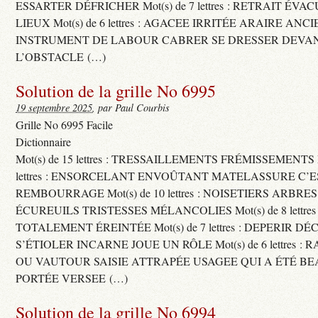
ESSARTER DÉFRICHER Mot(s) de 7 lettres : RETRAIT ÉV
LIEUX Mot(s) de 6 lettres : AGACEE IRRITÉE ARAIRE ANC
INSTRUMENT DE LABOUR CABRER SE DRESSER DEVA
L’OBSTACLE (…)
Solution de la grille No 6995
19 septembre 2025
, par Paul Courbis
Grille No 6995 Facile
Dictionnaire
Mot(s) de 15 lettres : TRESSAILLEMENTS FRÉMISSEMENTS M
lettres : ENSORCELANT ENVOÛTANT MATELASSURE C’
REMBOURRAGE Mot(s) de 10 lettres : NOISETIERS ARBRE
ÉCUREUILS TRISTESSES MÉLANCOLIES Mot(s) de 8 lettre
TOTALEMENT ÉREINTÉE Mot(s) de 7 lettres : DEPERIR DÉ
S’ÉTIOLER INCARNE JOUE UN RÔLE Mot(s) de 6 lettres :
OU VAUTOUR SAISIE ATTRAPÉE USAGEE QUI A ÉTÉ B
PORTÉE VERSEE (…)
Solution de la grille No 6994