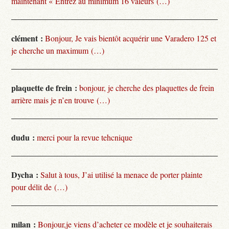
maintenant « Entrez au minimum 16 valeurs (…)
clément :
Bonjour, Je vais bientôt acquérir une Varadero 125 et
je cherche un maximum (…)
plaquette de frein :
bonjour, je cherche des plaquettes de frein
arrière mais je n’en trouve (…)
dudu :
merci pour la revue tehcnique
Dycha :
Salut à tous, J’ai utilisé la menace de porter plainte
pour délit de (…)
milan :
Bonjour,je viens d’acheter ce modèle et je souhaiterais