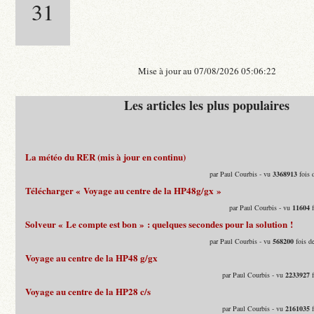
31
Mise à jour au 07/08/2026 05:06:22
Les articles les plus populaires
La météo du RER (mis à jour en continu)
par Paul Courbis - vu
3368913
fois 
Télécharger « Voyage au centre de la HP48g/gx »
par Paul Courbis - vu
11604
f
Solveur « Le compte est bon » : quelques secondes pour la solution !
par Paul Courbis - vu
568200
fois d
Voyage au centre de la HP48 g/gx
par Paul Courbis - vu
2233927
f
Voyage au centre de la HP28 c/s
par Paul Courbis - vu
2161035
f