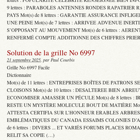
9 lettres : PARABOLES ANTENNES RONDES RAPATRIER
PAYS Mot(s) de 8 lettres : GARANTIE ASSURANCE INFLI
UNE PEINE Mot(s) de 7 lettres : ARRIVEE ADVENUE INER
S’OPPOSANT AU MOUVEMENT Mot(s) de 6 lettres : AERE
RENFERMÉ COMPTE ADDITIONNE DES CHIFFRES PRIER
Solution de la grille No 6997
21 septembre 2025
, par Paul Courbis
Grille No 6997 Facile
Dictionnaire
Mot(s) de 11 lettres : ENTREPRISES BOÎTES DE PATRONS
CLOISONS Mot(s) de 10 lettres : DESALTEREE BIEN ABRE
ECONOMISER AMASSER UN PÉCULE Mot(s) de 8 lettres : 
RESTE UN MYSTÈRE MOLECULE BOUT DE MATIÈRE Mot(s) d
ATTESTA CERTIFIA SUR L’HONNEUR ERABLES ARBRE
EMBLÉMATIQUES DU CANADA ESSAIMS COLONIES D’AB
de 6 lettres : DIVERS ... ET VARIÉS FORUMS PLACES RO
RELIT SA COPIE (…)