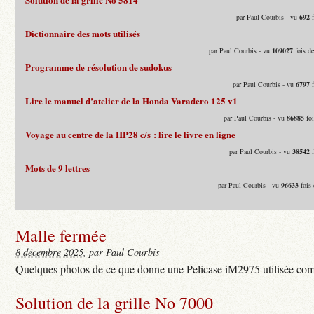
par Paul Courbis - vu
692
f
Dictionnaire des mots utilisés
par Paul Courbis - vu
109027
fois d
Programme de résolution de sudokus
par Paul Courbis - vu
6797
f
Lire le manuel d’atelier de la Honda Varadero 125 v1
par Paul Courbis - vu
86885
foi
Voyage au centre de la HP28 c/s : lire le livre en ligne
par Paul Courbis - vu
38542
f
Mots de 9 lettres
par Paul Courbis - vu
96633
fois 
Malle fermée
8 décembre 2025
, par Paul Courbis
Quelques photos de ce que donne une Pelicase iM2975 utilisée com
Solution de la grille No 7000