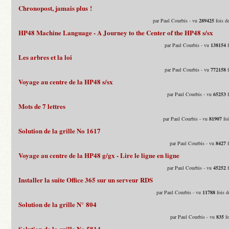
Chronopost, jamais plus !
par Paul Courbis - vu
289425
fois d
HP48 Machine Language - A Journey to the Center of the HP48 s/sx
par Paul Courbis - vu
138154
f
Les arbres et la loi
par Paul Courbis - vu
772158
f
Voyage au centre de la HP48 s/sx
par Paul Courbis - vu
65253
f
Mots de 7 lettres
par Paul Courbis - vu
81907
foi
Solution de la grille No 1617
par Paul Courbis - vu
8427
f
Voyage au centre de la HP48 g/gx - Lire le ligne en ligne
par Paul Courbis - vu
45252
f
Installer la suite Office 365 sur un serveur RDS
par Paul Courbis - vu
11788
fois d
Solution de la grille N° 804
par Paul Courbis - vu
835
fo
Solution de la grille No 5814