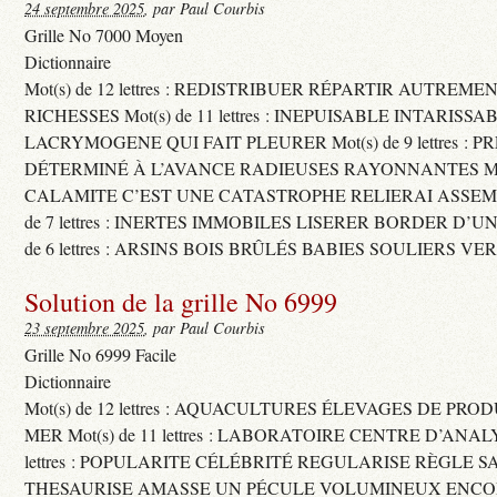
24 septembre 2025
, par Paul Courbis
Grille No 7000 Moyen
Dictionnaire
Mot(s) de 12 lettres : REDISTRIBUER RÉPARTIR AUTREME
RICHESSES Mot(s) de 11 lettres : INEPUISABLE INTARISSA
LACRYMOGENE QUI FAIT PLEURER Mot(s) de 9 lettres : P
DÉTERMINÉ À L’AVANCE RADIEUSES RAYONNANTES Mot(s) 
CALAMITE C’EST UNE CATASTROPHE RELIERAI ASSEMB
de 7 lettres : INERTES IMMOBILES LISERER BORDER D’U
de 6 lettres : ARSINS BOIS BRÛLÉS BABIES SOULIERS VE
Solution de la grille No 6999
23 septembre 2025
, par Paul Courbis
Grille No 6999 Facile
Dictionnaire
Mot(s) de 12 lettres : AQUACULTURES ÉLEVAGES DE PRO
MER Mot(s) de 11 lettres : LABORATOIRE CENTRE D’ANALYS
lettres : POPULARITE CÉLÉBRITÉ REGULARISE RÈGLE S
THESAURISE AMASSE UN PÉCULE VOLUMINEUX ENCOM