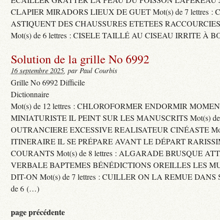
CLAPIER MIRADORS LIEUX DE GUET Mot(s) de 7 lettres : 
ASTIQUENT DES CHAUSSURES ETETEES RACCOURCIES
Mot(s) de 6 lettres : CISELE TAILLÉ AU CISEAU IRRITE À 
Solution de la grille No 6992
16 septembre 2025
, par Paul Courbis
Grille No 6992 Difficile
Dictionnaire
Mot(s) de 12 lettres : CHLOROFORMER ENDORMIR MO
MINIATURISTE IL PEINT SUR LES MANUSCRITS Mot(s) de 11 
OUTRANCIERE EXCESSIVE REALISATEUR CINÉASTE Mot(s) d
ITINERAIRE IL SE PRÉPARE AVANT LE DÉPART RARISS
COURANTS Mot(s) de 8 lettres : ALGARADE BRUSQUE A
VERBALE BAPTEMES BÉNÉDICTIONS OREILLES LES MU
DIT-ON Mot(s) de 7 lettres : CUILLER ON LA REMUE DANS 
de 6 (…)
page précédente