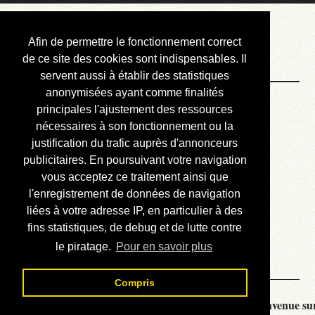
Courbis, « LE »
Afin de permettre le fonctionnement correct
Blog Officiel
de ce site des cookies sont indispensables. Il
servent aussi à établir des statistiques
anonymisées ayant comme finalités
Bienvenue
principales l'ajustement des ressources
Réalisations
nécessaires à son fonctionnement ou la
justification du trafic auprès d'annonceurs
Divers (et d’été)
publicitaires. En poursuivant votre navigation
vous acceptez ce traitement ainsi que
Annonces
l'enregistrement de données de navigation
Liens externes
liées à votre adresse IP, en particulier à des
fins statistiques, de debug et de lutte contre
Téléchargement
le piratage.
Pour en savoir plus
Contact
Compris
Courbis, « LE » Blog Officiel - je vous souhaite la bienvenue sur 