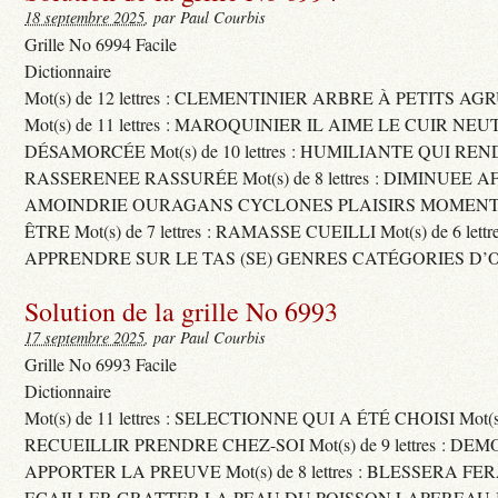
18 septembre 2025
, par Paul Courbis
Grille No 6994 Facile
Dictionnaire
Mot(s) de 12 lettres : CLEMENTINIER ARBRE À PETITS A
Mot(s) de 11 lettres : MAROQUINIER IL AIME LE CUIR NE
DÉSAMORCÉE Mot(s) de 10 lettres : HUMILIANTE QUI R
RASSERENEE RASSURÉE Mot(s) de 8 lettres : DIMINUEE A
AMOINDRIE OURAGANS CYCLONES PLAISIRS MOMENTS
ÊTRE Mot(s) de 7 lettres : RAMASSE CUEILLI Mot(s) de 6 let
APPRENDRE SUR LE TAS (SE) GENRES CATÉGORIES D’
Solution de la grille No 6993
17 septembre 2025
, par Paul Courbis
Grille No 6993 Facile
Dictionnaire
Mot(s) de 11 lettres : SELECTIONNE QUI A ÉTÉ CHOISI Mot(s) d
RECUEILLIR PRENDRE CHEZ-SOI Mot(s) de 9 lettres : D
APPORTER LA PREUVE Mot(s) de 8 lettres : BLESSERA FE
ECAILLER GRATTER LA PEAU DU POISSON LAPEREAU 