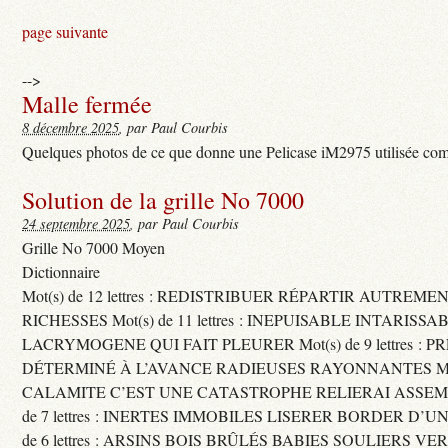
page suivante
-->
Malle fermée
8 décembre 2025
, par Paul Courbis
Quelques photos de ce que donne une Pelicase iM2975 utilisée com
Solution de la grille No 7000
24 septembre 2025
, par Paul Courbis
Grille No 7000 Moyen
Dictionnaire
Mot(s) de 12 lettres : REDISTRIBUER RÉPARTIR AUTREME
RICHESSES Mot(s) de 11 lettres : INEPUISABLE INTARISSA
LACRYMOGENE QUI FAIT PLEURER Mot(s) de 9 lettres : P
DÉTERMINÉ À L’AVANCE RADIEUSES RAYONNANTES Mot(s) 
CALAMITE C’EST UNE CATASTROPHE RELIERAI ASSEMB
de 7 lettres : INERTES IMMOBILES LISERER BORDER D’U
de 6 lettres : ARSINS BOIS BRÛLÉS BABIES SOULIERS VE