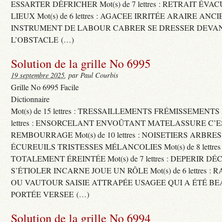
ESSARTER DÉFRICHER Mot(s) de 7 lettres : RETRAIT ÉV
LIEUX Mot(s) de 6 lettres : AGACEE IRRITÉE ARAIRE ANC
INSTRUMENT DE LABOUR CABRER SE DRESSER DEVA
L’OBSTACLE (…)
Solution de la grille No 6995
19 septembre 2025
, par Paul Courbis
Grille No 6995 Facile
Dictionnaire
Mot(s) de 15 lettres : TRESSAILLEMENTS FRÉMISSEMENTS M
lettres : ENSORCELANT ENVOÛTANT MATELASSURE C’
REMBOURRAGE Mot(s) de 10 lettres : NOISETIERS ARBRE
ÉCUREUILS TRISTESSES MÉLANCOLIES Mot(s) de 8 lettre
TOTALEMENT ÉREINTÉE Mot(s) de 7 lettres : DEPERIR DÉ
S’ÉTIOLER INCARNE JOUE UN RÔLE Mot(s) de 6 lettres :
OU VAUTOUR SAISIE ATTRAPÉE USAGEE QUI A ÉTÉ B
PORTÉE VERSEE (…)
Solution de la grille No 6994