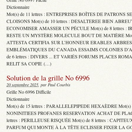
Dictionnaire
Mot(s) de 11 lettres : ENTREPRISES BOÎTES DE PATRONS
CLOISONS Mot(s) de 10 lettres : DESALTEREE BIEN ABRE
ECONOMISER AMASSER UN PÉCULE Mot(s) de 8 lettres : 
RESTE UN MYSTÈRE MOLECULE BOUT DE MATIÈRE Mot(s) d
ATTESTA CERTIFIA SUR L’HONNEUR ERABLES ARBRE
EMBLÉMATIQUES DU CANADA ESSAIMS COLONIES D’AB
de 6 lettres : DIVERS ... ET VARIÉS FORUMS PLACES RO
RELIT SA COPIE (…)
Solution de la grille No 6996
20 septembre 2025
, par Paul Courbis
Grille No 6996 Difficile
Dictionnaire
Mot(s) de 15 lettres : PARALLELEPIPEDE HEXAÈDRE Mot(s) de 
NONINITIEES PROFANES RESERVATION ACHAT DE PLACES
lettres : PERILLEUSE RISQUÉE Mot(s) de 8 lettres : CAPI
PARFUM QUI MONTE À LA TÊTE ECLISSER FIXER LA G