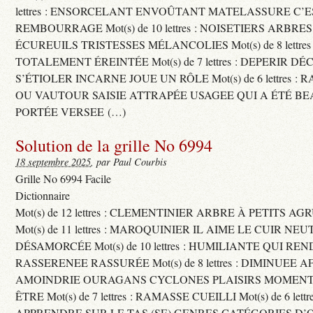
lettres : ENSORCELANT ENVOÛTANT MATELASSURE C’
REMBOURRAGE Mot(s) de 10 lettres : NOISETIERS ARBRE
ÉCUREUILS TRISTESSES MÉLANCOLIES Mot(s) de 8 lettre
TOTALEMENT ÉREINTÉE Mot(s) de 7 lettres : DEPERIR DÉ
S’ÉTIOLER INCARNE JOUE UN RÔLE Mot(s) de 6 lettres :
OU VAUTOUR SAISIE ATTRAPÉE USAGEE QUI A ÉTÉ B
PORTÉE VERSEE (…)
Solution de la grille No 6994
18 septembre 2025
, par Paul Courbis
Grille No 6994 Facile
Dictionnaire
Mot(s) de 12 lettres : CLEMENTINIER ARBRE À PETITS A
Mot(s) de 11 lettres : MAROQUINIER IL AIME LE CUIR NE
DÉSAMORCÉE Mot(s) de 10 lettres : HUMILIANTE QUI R
RASSERENEE RASSURÉE Mot(s) de 8 lettres : DIMINUEE A
AMOINDRIE OURAGANS CYCLONES PLAISIRS MOMENTS
ÊTRE Mot(s) de 7 lettres : RAMASSE CUEILLI Mot(s) de 6 let
APPRENDRE SUR LE TAS (SE) GENRES CATÉGORIES D’