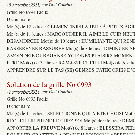
18 septembre 2025
, par Paul Courbis
Grille No 6994 Facile
Dictionnaire
Mot(s) de 12 lettres : CLEMENTINIER ARBRE À PETITS A
Mot(s) de 11 lettres : MAROQUINIER IL AIME LE CUIR NE
DÉSAMORCÉE Mot(s) de 10 lettres : HUMILIANTE QUI R
RASSERENEE RASSURÉE Mot(s) de 8 lettres : DIMINUEE A
AMOINDRIE OURAGANS CYCLONES PLAISIRS MOMENTS
ÊTRE Mot(s) de 7 lettres : RAMASSE CUEILLI Mot(s) de 6 let
APPRENDRE SUR LE TAS (SE) GENRES CATÉGORIES D’
Solution de la grille No 6993
17 septembre 2025
, par Paul Courbis
Grille No 6993 Facile
Dictionnaire
Mot(s) de 11 lettres : SELECTIONNE QUI A ÉTÉ CHOISI Mot(s) d
RECUEILLIR PRENDRE CHEZ-SOI Mot(s) de 9 lettres : D
APPORTER LA PREUVE Mot(s) de 8 lettres : BLESSERA FE
ECAILLER GRATTER LA PEAU DU POISSON LAPEREAU 