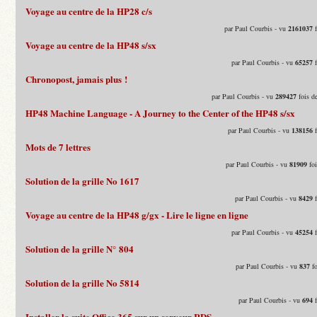
Voyage au centre de la HP28 c/s
par Paul Courbis - vu
2161037
f
Voyage au centre de la HP48 s/sx
par Paul Courbis - vu
65257
f
Chronopost, jamais plus !
par Paul Courbis - vu
289427
fois d
HP48 Machine Language - A Journey to the Center of the HP48 s/sx
par Paul Courbis - vu
138156
f
Mots de 7 lettres
par Paul Courbis - vu
81909
foi
Solution de la grille No 1617
par Paul Courbis - vu
8429
f
Voyage au centre de la HP48 g/gx - Lire le ligne en ligne
par Paul Courbis - vu
45254
f
Solution de la grille N° 804
par Paul Courbis - vu
837
fo
Solution de la grille No 5814
par Paul Courbis - vu
694
f
Installer la suite Office 365 sur un serveur RDS