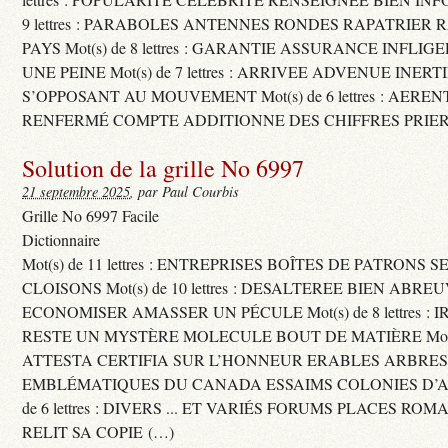
9 lettres : PARABOLES ANTENNES RONDES RAPATRIER
PAYS Mot(s) de 8 lettres : GARANTIE ASSURANCE INFLI
UNE PEINE Mot(s) de 7 lettres : ARRIVEE ADVENUE INER
S’OPPOSANT AU MOUVEMENT Mot(s) de 6 lettres : AERE
RENFERMÉ COMPTE ADDITIONNE DES CHIFFRES PRIER
Solution de la grille No 6997
21 septembre 2025
, par Paul Courbis
Grille No 6997 Facile
Dictionnaire
Mot(s) de 11 lettres : ENTREPRISES BOÎTES DE PATRONS
CLOISONS Mot(s) de 10 lettres : DESALTEREE BIEN ABRE
ECONOMISER AMASSER UN PÉCULE Mot(s) de 8 lettres : 
RESTE UN MYSTÈRE MOLECULE BOUT DE MATIÈRE Mot(s) d
ATTESTA CERTIFIA SUR L’HONNEUR ERABLES ARBRE
EMBLÉMATIQUES DU CANADA ESSAIMS COLONIES D’AB
de 6 lettres : DIVERS ... ET VARIÉS FORUMS PLACES RO
RELIT SA COPIE (…)