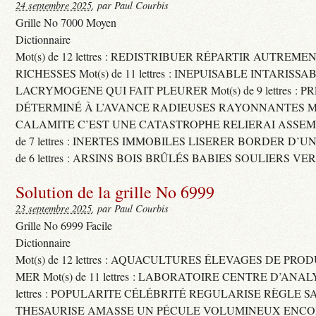
24 septembre 2025
, par Paul Courbis
Grille No 7000 Moyen
Dictionnaire
Mot(s) de 12 lettres : REDISTRIBUER RÉPARTIR AUTREME
RICHESSES Mot(s) de 11 lettres : INEPUISABLE INTARISSA
LACRYMOGENE QUI FAIT PLEURER Mot(s) de 9 lettres : P
DÉTERMINÉ À L’AVANCE RADIEUSES RAYONNANTES Mot(s) 
CALAMITE C’EST UNE CATASTROPHE RELIERAI ASSEMB
de 7 lettres : INERTES IMMOBILES LISERER BORDER D’U
de 6 lettres : ARSINS BOIS BRÛLÉS BABIES SOULIERS VE
Solution de la grille No 6999
23 septembre 2025
, par Paul Courbis
Grille No 6999 Facile
Dictionnaire
Mot(s) de 12 lettres : AQUACULTURES ÉLEVAGES DE PRO
MER Mot(s) de 11 lettres : LABORATOIRE CENTRE D’ANALYS
lettres : POPULARITE CÉLÉBRITÉ REGULARISE RÈGLE S
THESAURISE AMASSE UN PÉCULE VOLUMINEUX ENCOM