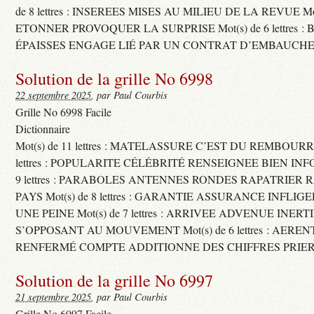
de 8 lettres : INSEREES MISES AU MILIEU DE LA REVUE Mot(s)
ETONNER PROVOQUER LA SURPRISE Mot(s) de 6 lettres :
ÉPAISSES ENGAGE LIÉ PAR UN CONTRAT D’EMBAUCHE
Solution de la grille No 6998
22 septembre 2025
, par Paul Courbis
Grille No 6998 Facile
Dictionnaire
Mot(s) de 11 lettres : MATELASSURE C’EST DU REMBOURRA
lettres : POPULARITE CÉLÉBRITÉ RENSEIGNEE BIEN INFO
9 lettres : PARABOLES ANTENNES RONDES RAPATRIER
PAYS Mot(s) de 8 lettres : GARANTIE ASSURANCE INFLI
UNE PEINE Mot(s) de 7 lettres : ARRIVEE ADVENUE INER
S’OPPOSANT AU MOUVEMENT Mot(s) de 6 lettres : AERE
RENFERMÉ COMPTE ADDITIONNE DES CHIFFRES PRIER
Solution de la grille No 6997
21 septembre 2025
, par Paul Courbis
Grille No 6997 Facile