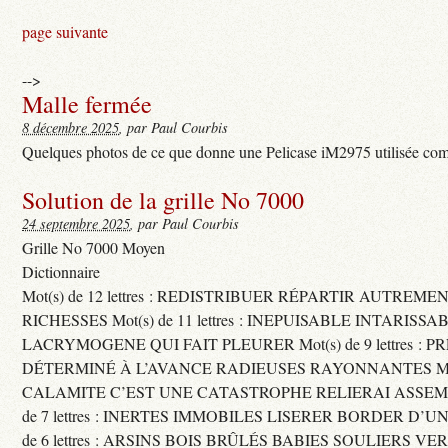
page suivante
-->
Malle fermée
8 décembre 2025
, par Paul Courbis
Quelques photos de ce que donne une Pelicase iM2975 utilisée com
Solution de la grille No 7000
24 septembre 2025
, par Paul Courbis
Grille No 7000 Moyen
Dictionnaire
Mot(s) de 12 lettres : REDISTRIBUER RÉPARTIR AUTREME
RICHESSES Mot(s) de 11 lettres : INEPUISABLE INTARISSA
LACRYMOGENE QUI FAIT PLEURER Mot(s) de 9 lettres : P
DÉTERMINÉ À L’AVANCE RADIEUSES RAYONNANTES Mot(s) 
CALAMITE C’EST UNE CATASTROPHE RELIERAI ASSEMB
de 7 lettres : INERTES IMMOBILES LISERER BORDER D’U
de 6 lettres : ARSINS BOIS BRÛLÉS BABIES SOULIERS VE