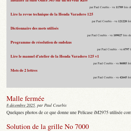
par Paul Courbis - vu
11789
fois d
Lire la revue technique de la Honda Varadero 125
par Paul Courbis - vu
121220
foi
Dictionnaire des mots utilisés
par Paul Courbis - vu
109027
fois d
Programme de résolution de sudokus
par Paul Courbis - vu
6797
f
Lire le manuel d’atelier de la Honda Varadero 125 v1
par Paul Courbis - vu
86885
foi
Mots de 2 lettres
par Paul Courbis - vu
42645
foi
Malle fermée
8 décembre 2025
, par Paul Courbis
Quelques photos de ce que donne une Pelicase iM2975 utilisée com
Solution de la grille No 7000