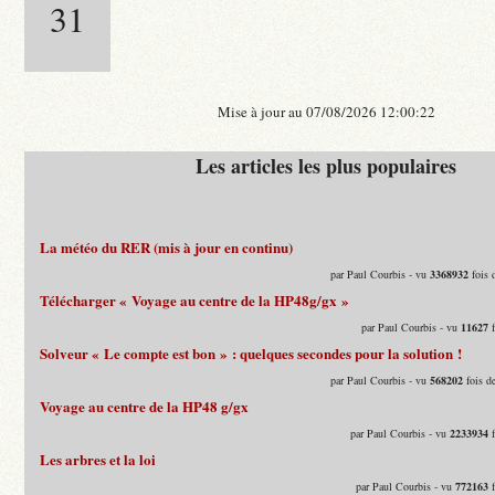
31
Mise à jour au 07/08/2026 12:00:22
Les articles les plus populaires
La météo du RER (mis à jour en continu)
par Paul Courbis - vu
3368932
fois 
Télécharger « Voyage au centre de la HP48g/gx »
par Paul Courbis - vu
11627
f
Solveur « Le compte est bon » : quelques secondes pour la solution !
par Paul Courbis - vu
568202
fois d
Voyage au centre de la HP48 g/gx
par Paul Courbis - vu
2233934
f
Les arbres et la loi
par Paul Courbis - vu
772163
f