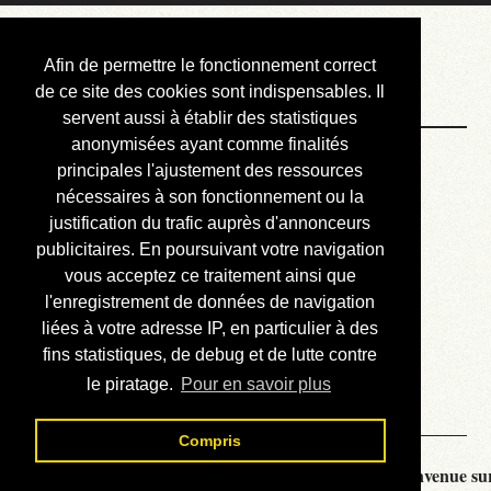
Courbis, « LE »
Afin de permettre le fonctionnement correct
Blog Officiel
de ce site des cookies sont indispensables. Il
servent aussi à établir des statistiques
anonymisées ayant comme finalités
Bienvenue
principales l'ajustement des ressources
Réalisations
nécessaires à son fonctionnement ou la
justification du trafic auprès d'annonceurs
Divers (et d’été)
publicitaires. En poursuivant votre navigation
vous acceptez ce traitement ainsi que
Annonces
l'enregistrement de données de navigation
Liens externes
liées à votre adresse IP, en particulier à des
fins statistiques, de debug et de lutte contre
Téléchargement
le piratage.
Pour en savoir plus
Contact
Compris
Courbis, « LE » Blog Officiel - je vous souhaite la bienvenue sur 