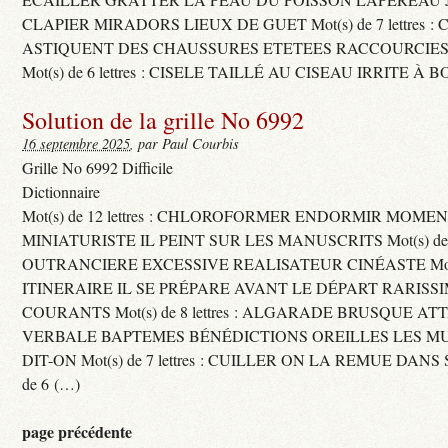
CLAPIER MIRADORS LIEUX DE GUET Mot(s) de 7 lettres : 
ASTIQUENT DES CHAUSSURES ETETEES RACCOURCIES
Mot(s) de 6 lettres : CISELE TAILLÉ AU CISEAU IRRITE À 
Solution de la grille No 6992
16 septembre 2025
, par Paul Courbis
Grille No 6992 Difficile
Dictionnaire
Mot(s) de 12 lettres : CHLOROFORMER ENDORMIR MO
MINIATURISTE IL PEINT SUR LES MANUSCRITS Mot(s) de 11 
OUTRANCIERE EXCESSIVE REALISATEUR CINÉASTE Mot(s) d
ITINERAIRE IL SE PRÉPARE AVANT LE DÉPART RARISS
COURANTS Mot(s) de 8 lettres : ALGARADE BRUSQUE A
VERBALE BAPTEMES BÉNÉDICTIONS OREILLES LES MU
DIT-ON Mot(s) de 7 lettres : CUILLER ON LA REMUE DANS 
de 6 (…)
page précédente