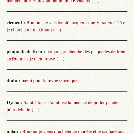
maintenant « Entrez au minimum 16 valeurs (…)
clément :
Bonjour, Je vais bientôt acquérir une Varadero 125 et
je cherche un maximum (…)
plaquette de frein :
bonjour, je cherche des plaquettes de frein
arrière mais je n’en trouve (…)
dudu :
merci pour la revue tehcnique
Dycha :
Salut à tous, J’ai utilisé la menace de porter plainte
pour délit de (…)
milan :
Bonjour,je viens d’acheter ce modèle et je souhaiterais