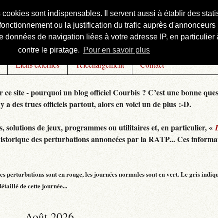
s cookies sont indispensables. Il servent aussi à établir des st
onctionnement ou la justification du trafic auprès d'annonceurs 
 données de navigation liées à votre adresse IP, en particulier à
contre le piratage.
Pour en savoir plus
Liens externes
Téléchargement
Contact
r ce site - pourquoi un blog officiel Courbis ? C’est une bonne ques
 y a des trucs officiels partout, alors en voici un de plus :-D.
 solutions de jeux, programmes ou utilitaires et, en particulier, «
historique des perturbations annoncées par la RATP... Ces informat
s perturbations sont en rouge, les journées normales sont en vert. Le gris indiq
taillé de cette journée...
Août 2026