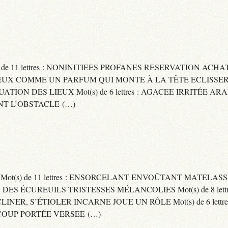
) de 11 lettres : NONINITIEES PROFANES RESERVATION ACHAT
 : CAPITEUX COMME UN PARFUM QUI MONTE À LA TÊTE ECLIS
CUATION DES LIEUX Mot(s) de 6 lettres : AGACEE IRRITÉE A
T L’OBSTACLE (…)
S Mot(s) de 11 lettres : ENSORCELANT ENVOÛTANT MATELA
S DES ÉCUREUILS TRISTESSES MÉLANCOLIES Mot(s) de 8 lett
CLINER, S’ÉTIOLER INCARNE JOUE UN RÔLE Mot(s) de 6 lett
COUP PORTÉE VERSEE (…)