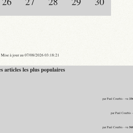
26
27
28
29
30
Mise à jour au 07/08/2026 03:18:21
s articles les plus populaires
par Paul Courbis - vu
33
par Paul Courbis 
par Paul Courbis - vu
56