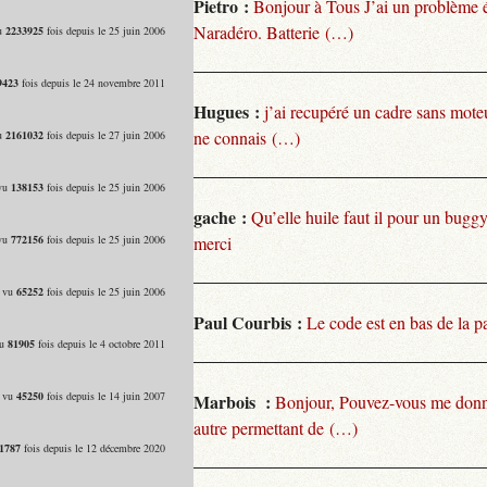
Pietro :
Bonjour à Tous J’ai un problème 
Naradéro. Batterie (…)
vu
2233925
fois depuis le 25 juin 2006
9423
fois depuis le 24 novembre 2011
Hugues :
j’ai recupéré un cadre sans moteu
ne connais (…)
vu
2161032
fois depuis le 27 juin 2006
 vu
138153
fois depuis le 25 juin 2006
gache :
Qu’elle huile faut il pour un bugg
 vu
772156
fois depuis le 25 juin 2006
merci
- vu
65252
fois depuis le 25 juin 2006
Paul Courbis :
Le code est en bas de la p
vu
81905
fois depuis le 4 octobre 2011
- vu
45250
fois depuis le 14 juin 2007
Marbois :
Bonjour, Pouvez-vous me donn
autre permettant de (…)
1787
fois depuis le 12 décembre 2020