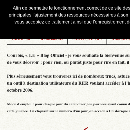
Afin de permettre le fonctionnement correct de ce site de
principales l'ajustement des ressources nécessaires à son f
Courbis, « LE » Blog Officiel
vous acceptez ce traitement ainsi que l'enregistrement de
Bienvenue
Réalisations
Divers (et d’été)
Annonces
Courbis, « LE » Blog Officiel - je vous souhaite la bienvenue su
de vous décevoir : pour rien, ou plutôt juste pour rire en fait, il
Plus sérieusement vous trouverez ici de nombreux trucs, astuces,
un outil à destination utilisateurs du RER voulant accéder à l’
octobre 2006.
Mode d’emploi : pour chaque jour du calendrier, les journées ayant connu de
cette journée. En cliquant sur le numéro d’un jour, on accède à l’historique dé
<