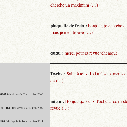
cherche un maximum (…)
plaquette de frein :
bonjour, je cherche de
mais je n’en trouve (…)
dudu :
merci pour la revue tehcnique
Dycha :
Salut à tous, J’ai utilisé la menace
de (…)
68907
fois depuis le 7 novembre 2006
milan :
Bonjour,je viens d’acheter ce modèl
revue (…)
- vu
11600
fois depuis le 22 juin 2009
8199
fois depuis le 10 novembre 2011