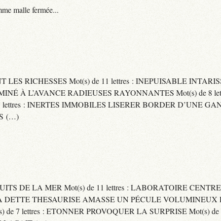
me malle fermée...
ENT LES RICHESSES Mot(s) de 11 lettres : INEPUISABLE IN
ERMINÉ À L’AVANCE RADIEUSES RAYONNANTES Mot(s) de 8 let
ttres : INERTES IMMOBILES LISERER BORDER D’UNE GANSE Mo
S (…)
UITS DE LA MER Mot(s) de 11 lettres : LABORATOIRE CENTRE
E SA DETTE THESAURISE AMASSE UN PÉCULE VOLUMINEUX 
) de 7 lettres : ETONNER PROVOQUER LA SURPRISE Mot(s) de 6