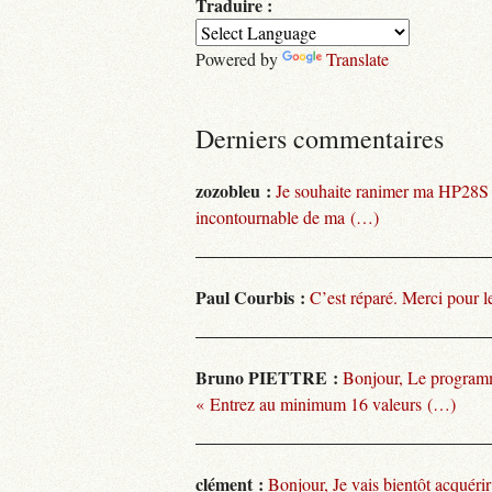
Traduire :
Powered by
Translate
Derniers commentaires
zozobleu :
Je souhaite ranimer ma HP28S
incontournable de ma (…)
Paul Courbis :
C’est réparé. Merci pour l
Bruno PIETTRE :
Bonjour, Le programm
« Entrez au minimum 16 valeurs (…)
clément :
Bonjour, Je vais bientôt acquéri