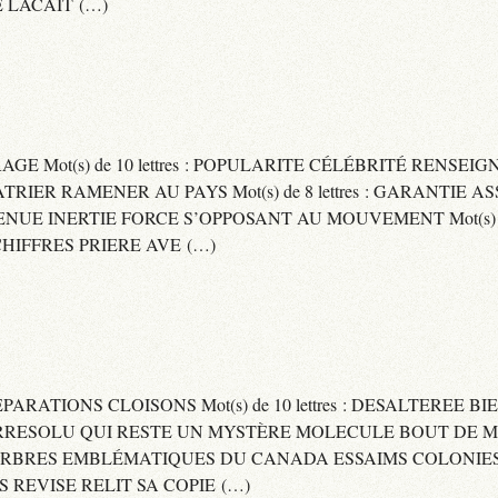
 LACAIT (…)
RAGE Mot(s) de 10 lettres : POPULARITE CÉLÉBRITÉ RENSE
PATRIER RAMENER AU PAYS Mot(s) de 8 lettres : GARANTIE
DVENUE INERTIE FORCE S’OPPOSANT AU MOUVEMENT Mot(s) de 
IFFRES PRIERE AVE (…)
 SEPARATIONS CLOISONS Mot(s) de 10 lettres : DESALTEREE 
: IRRESOLU QUI RESTE UN MYSTÈRE MOLECULE BOUT DE MAT
 ARBRES EMBLÉMATIQUES DU CANADA ESSAIMS COLONIES D
ES REVISE RELIT SA COPIE (…)