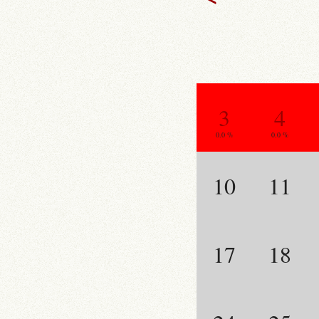
3
4
0.0 %
0.0 %
10
11
17
18