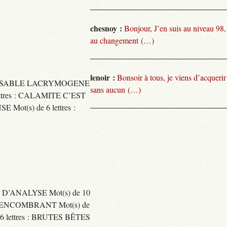
chesnoy :
Bonjour, J’en suis au niveau 98
au changement (…)
lenoir :
Bonsoir à tous, je viens d’acquer
TARISSABLE LACRYMOGENE
sans aucun (…)
tres : CALAMITE C’EST
t(s) de 6 lettres :
 D’ANALYSE Mot(s) de 10
ENCOMBRANT Mot(s) de
 lettres : BRUTES BÊTES