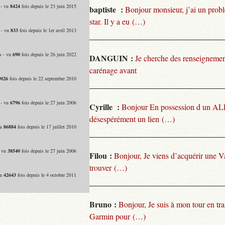
 - vu
8424
fois depuis le 23 juin 2015
baptiste :
Bonjour monsieur, j’ai un pro
star. Il y a eu (…)
 - vu
833
fois depuis le 1er avril 2013
s - vu
690
fois depuis le 26 juin 2022
DANGUIN :
Je cherche des renseignemen
carénage avant
9026
fois depuis le 22 septembre 2010
 - vu
6796
fois depuis le 27 juin 2006
Cyrille :
Bonjour En possession d un ALP
désespérément un lien (…)
vu
86884
fois depuis le 17 juillet 2010
- vu
38540
fois depuis le 27 juin 2006
Filou :
Bonjour, Je viens d’acquérir une V
trouver (…)
vu
42643
fois depuis le 4 octobre 2011
Bruno :
Bonjour, Je suis à mon tour en tra
Garmin pour (…)