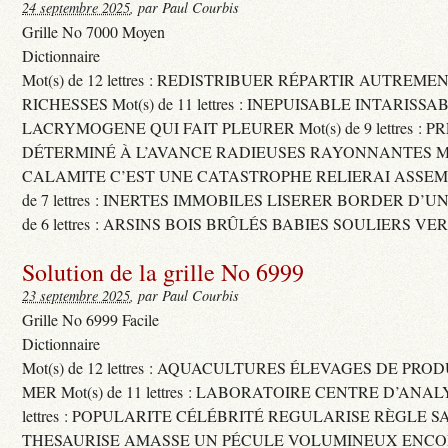
24 septembre 2025
, par Paul Courbis
Grille No 7000 Moyen
Dictionnaire
Mot(s) de 12 lettres : REDISTRIBUER RÉPARTIR AUTREME
RICHESSES Mot(s) de 11 lettres : INEPUISABLE INTARISSA
LACRYMOGENE QUI FAIT PLEURER Mot(s) de 9 lettres : P
DÉTERMINÉ À L’AVANCE RADIEUSES RAYONNANTES Mot(s) 
CALAMITE C’EST UNE CATASTROPHE RELIERAI ASSEMB
de 7 lettres : INERTES IMMOBILES LISERER BORDER D’U
de 6 lettres : ARSINS BOIS BRÛLÉS BABIES SOULIERS VE
Solution de la grille No 6999
23 septembre 2025
, par Paul Courbis
Grille No 6999 Facile
Dictionnaire
Mot(s) de 12 lettres : AQUACULTURES ÉLEVAGES DE PRO
MER Mot(s) de 11 lettres : LABORATOIRE CENTRE D’ANALYS
lettres : POPULARITE CÉLÉBRITÉ REGULARISE RÈGLE S
THESAURISE AMASSE UN PÉCULE VOLUMINEUX ENCOM