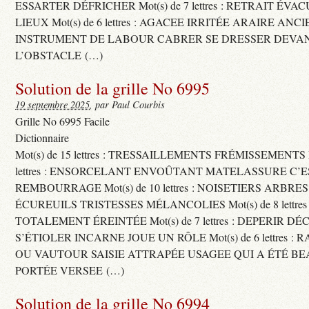
ESSARTER DÉFRICHER Mot(s) de 7 lettres : RETRAIT ÉV
LIEUX Mot(s) de 6 lettres : AGACEE IRRITÉE ARAIRE ANC
INSTRUMENT DE LABOUR CABRER SE DRESSER DEVA
L’OBSTACLE (…)
Solution de la grille No 6995
19 septembre 2025
, par Paul Courbis
Grille No 6995 Facile
Dictionnaire
Mot(s) de 15 lettres : TRESSAILLEMENTS FRÉMISSEMENTS M
lettres : ENSORCELANT ENVOÛTANT MATELASSURE C’
REMBOURRAGE Mot(s) de 10 lettres : NOISETIERS ARBRE
ÉCUREUILS TRISTESSES MÉLANCOLIES Mot(s) de 8 lettre
TOTALEMENT ÉREINTÉE Mot(s) de 7 lettres : DEPERIR DÉ
S’ÉTIOLER INCARNE JOUE UN RÔLE Mot(s) de 6 lettres :
OU VAUTOUR SAISIE ATTRAPÉE USAGEE QUI A ÉTÉ B
PORTÉE VERSEE (…)
Solution de la grille No 6994