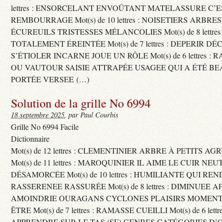
lettres : ENSORCELANT ENVOÛTANT MATELASSURE C’
REMBOURRAGE Mot(s) de 10 lettres : NOISETIERS ARBRE
ÉCUREUILS TRISTESSES MÉLANCOLIES Mot(s) de 8 lettre
TOTALEMENT ÉREINTÉE Mot(s) de 7 lettres : DEPERIR DÉ
S’ÉTIOLER INCARNE JOUE UN RÔLE Mot(s) de 6 lettres :
OU VAUTOUR SAISIE ATTRAPÉE USAGEE QUI A ÉTÉ B
PORTÉE VERSEE (…)
Solution de la grille No 6994
18 septembre 2025
, par Paul Courbis
Grille No 6994 Facile
Dictionnaire
Mot(s) de 12 lettres : CLEMENTINIER ARBRE À PETITS A
Mot(s) de 11 lettres : MAROQUINIER IL AIME LE CUIR NE
DÉSAMORCÉE Mot(s) de 10 lettres : HUMILIANTE QUI R
RASSERENEE RASSURÉE Mot(s) de 8 lettres : DIMINUEE A
AMOINDRIE OURAGANS CYCLONES PLAISIRS MOMENTS
ÊTRE Mot(s) de 7 lettres : RAMASSE CUEILLI Mot(s) de 6 let
APPRENDRE SUR LE TAS (SE) GENRES CATÉGORIES D’