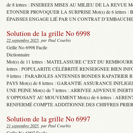
de 8 lettres : INSEREES MISES AU MILIEU DE LA REVUE Mot(s)
ETONNER PROVOQUER LA SURPRISE Mot(s) de 6 lettres :
ÉPAISSES ENGAGE LIÉ PAR UN CONTRAT D’EMBAUCHE
Solution de la grille No 6998
22 septembre 2025
, par Paul Courbis
Grille No 6998 Facile
Dictionnaire
Mot(s) de 11 lettres : MATELASSURE C’EST DU REMBOURRA
lettres : POPULARITE CÉLÉBRITÉ RENSEIGNEE BIEN INFO
9 lettres : PARABOLES ANTENNES RONDES RAPATRIER
PAYS Mot(s) de 8 lettres : GARANTIE ASSURANCE INFLI
UNE PEINE Mot(s) de 7 lettres : ARRIVEE ADVENUE INER
S’OPPOSANT AU MOUVEMENT Mot(s) de 6 lettres : AERE
RENFERMÉ COMPTE ADDITIONNE DES CHIFFRES PRIER
Solution de la grille No 6997
21 septembre 2025
, par Paul Courbis
Grille No 6997 Facile