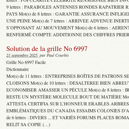
9 lettres : PARABOLES ANTENNES RONDES RAPATRIER
PAYS Mot(s) de 8 lettres : GARANTIE ASSURANCE INFLI
UNE PEINE Mot(s) de 7 lettres : ARRIVEE ADVENUE INER
S’OPPOSANT AU MOUVEMENT Mot(s) de 6 lettres : AERE
RENFERMÉ COMPTE ADDITIONNE DES CHIFFRES PRIER
Solution de la grille No 6997
21 septembre 2025
, par Paul Courbis
Grille No 6997 Facile
Dictionnaire
Mot(s) de 11 lettres : ENTREPRISES BOÎTES DE PATRONS
CLOISONS Mot(s) de 10 lettres : DESALTEREE BIEN ABRE
ECONOMISER AMASSER UN PÉCULE Mot(s) de 8 lettres : 
RESTE UN MYSTÈRE MOLECULE BOUT DE MATIÈRE Mot(s) d
ATTESTA CERTIFIA SUR L’HONNEUR ERABLES ARBRE
EMBLÉMATIQUES DU CANADA ESSAIMS COLONIES D’AB
de 6 lettres : DIVERS ... ET VARIÉS FORUMS PLACES RO
RELIT SA COPIE (…)