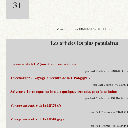
31
Mise à jour au 08/08/2026 01:00:22
Les articles les plus populaires
La météo du RER (mis à jour en continu)
par Paul Courbis - vu
3368988
fois 
Télécharger « Voyage au centre de la HP48g/gx »
par Paul Courbis - vu
11700
f
Solveur « Le compte est bon » : quelques secondes pour la solution !
par Paul Courbis - vu
568230
fois d
Voyage au centre de la HP28 c/s
par Paul Courbis - vu
2161055
f
Voyage au centre de la HP48 g/gx
par Paul Courbis - vu
2233945
f