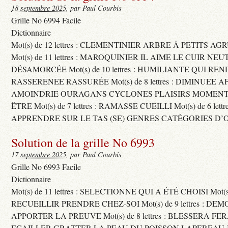
18 septembre 2025
, par Paul Courbis
Grille No 6994 Facile
Dictionnaire
Mot(s) de 12 lettres : CLEMENTINIER ARBRE À PETITS A
Mot(s) de 11 lettres : MAROQUINIER IL AIME LE CUIR NE
DÉSAMORCÉE Mot(s) de 10 lettres : HUMILIANTE QUI R
RASSERENEE RASSURÉE Mot(s) de 8 lettres : DIMINUEE A
AMOINDRIE OURAGANS CYCLONES PLAISIRS MOMENTS
ÊTRE Mot(s) de 7 lettres : RAMASSE CUEILLI Mot(s) de 6 let
APPRENDRE SUR LE TAS (SE) GENRES CATÉGORIES D’
Solution de la grille No 6993
17 septembre 2025
, par Paul Courbis
Grille No 6993 Facile
Dictionnaire
Mot(s) de 11 lettres : SELECTIONNE QUI A ÉTÉ CHOISI Mot(s) d
RECUEILLIR PRENDRE CHEZ-SOI Mot(s) de 9 lettres : D
APPORTER LA PREUVE Mot(s) de 8 lettres : BLESSERA FE
ECAILLER GRATTER LA PEAU DU POISSON LAPEREAU 