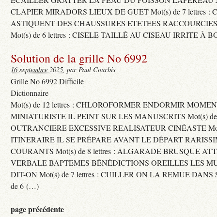
CLAPIER MIRADORS LIEUX DE GUET Mot(s) de 7 lettres : 
ASTIQUENT DES CHAUSSURES ETETEES RACCOURCIES
Mot(s) de 6 lettres : CISELE TAILLÉ AU CISEAU IRRITE À 
Solution de la grille No 6992
16 septembre 2025
, par Paul Courbis
Grille No 6992 Difficile
Dictionnaire
Mot(s) de 12 lettres : CHLOROFORMER ENDORMIR MO
MINIATURISTE IL PEINT SUR LES MANUSCRITS Mot(s) de 11 
OUTRANCIERE EXCESSIVE REALISATEUR CINÉASTE Mot(s) d
ITINERAIRE IL SE PRÉPARE AVANT LE DÉPART RARISS
COURANTS Mot(s) de 8 lettres : ALGARADE BRUSQUE A
VERBALE BAPTEMES BÉNÉDICTIONS OREILLES LES MU
DIT-ON Mot(s) de 7 lettres : CUILLER ON LA REMUE DANS 
de 6 (…)
page précédente