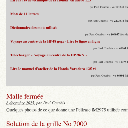
par Paul Courbis - vu
121231
foi
Mots de 11 lettres
par Paul Courbis - vu
2273578
foi
Dictionnaire des mots utilisés
par Paul Courbis - vu
109037
fois d
Voyage au centre de la HP48 g/gx - Lire le ligne en ligne
par Paul Courbis - vu
45261
f
Télécharger « Voyage au centre de la HP28c/s »
par Paul Courbis - vu
11378
f
Lire le manuel d’atelier de la Honda Varadero 125 v1
par Paul Courbis - vu
86894
foi
Malle fermée
8 décembre 2025
, par Paul Courbis
Quelques photos de ce que donne une Pelicase iM2975 utilisée com
Solution de la grille No 7000