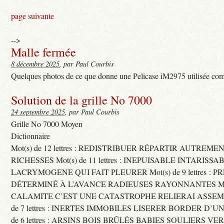
page suivante
-->
Malle fermée
8 décembre 2025
, par Paul Courbis
Quelques photos de ce que donne une Pelicase iM2975 utilisée com
Solution de la grille No 7000
24 septembre 2025
, par Paul Courbis
Grille No 7000 Moyen
Dictionnaire
Mot(s) de 12 lettres : REDISTRIBUER RÉPARTIR AUTREME
RICHESSES Mot(s) de 11 lettres : INEPUISABLE INTARISSA
LACRYMOGENE QUI FAIT PLEURER Mot(s) de 9 lettres : P
DÉTERMINÉ À L’AVANCE RADIEUSES RAYONNANTES Mot(s) 
CALAMITE C’EST UNE CATASTROPHE RELIERAI ASSEMB
de 7 lettres : INERTES IMMOBILES LISERER BORDER D’U
de 6 lettres : ARSINS BOIS BRÛLÉS BABIES SOULIERS VE