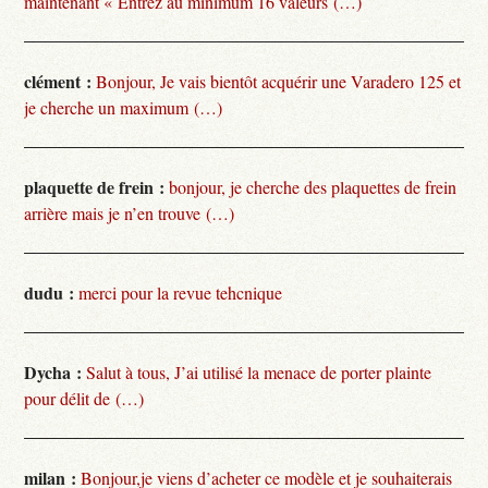
maintenant « Entrez au minimum 16 valeurs (…)
clément :
Bonjour, Je vais bientôt acquérir une Varadero 125 et
je cherche un maximum (…)
plaquette de frein :
bonjour, je cherche des plaquettes de frein
arrière mais je n’en trouve (…)
dudu :
merci pour la revue tehcnique
Dycha :
Salut à tous, J’ai utilisé la menace de porter plainte
pour délit de (…)
milan :
Bonjour,je viens d’acheter ce modèle et je souhaiterais