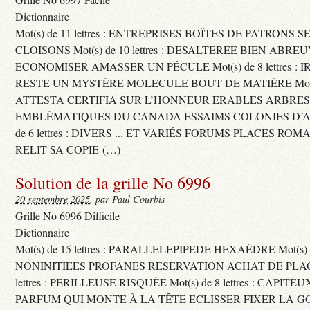
Dictionnaire
Mot(s) de 11 lettres : ENTREPRISES BOÎTES DE PATRONS
CLOISONS Mot(s) de 10 lettres : DESALTEREE BIEN ABRE
ECONOMISER AMASSER UN PÉCULE Mot(s) de 8 lettres : 
RESTE UN MYSTÈRE MOLECULE BOUT DE MATIÈRE Mot(s) d
ATTESTA CERTIFIA SUR L’HONNEUR ERABLES ARBRE
EMBLÉMATIQUES DU CANADA ESSAIMS COLONIES D’AB
de 6 lettres : DIVERS ... ET VARIÉS FORUMS PLACES RO
RELIT SA COPIE (…)
Solution de la grille No 6996
20 septembre 2025
, par Paul Courbis
Grille No 6996 Difficile
Dictionnaire
Mot(s) de 15 lettres : PARALLELEPIPEDE HEXAÈDRE Mot(s) de 
NONINITIEES PROFANES RESERVATION ACHAT DE PLACES
lettres : PERILLEUSE RISQUÉE Mot(s) de 8 lettres : CAPI
PARFUM QUI MONTE À LA TÊTE ECLISSER FIXER LA G