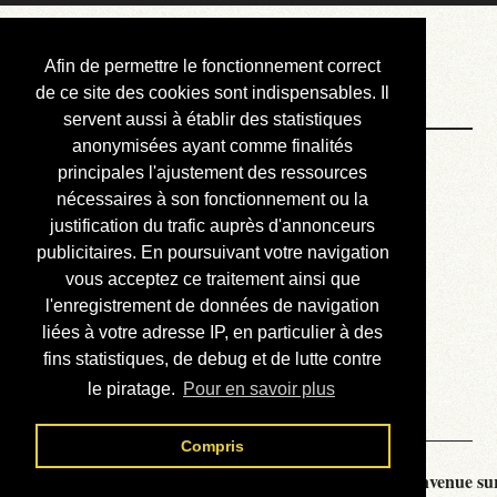
Courbis, « LE »
Afin de permettre le fonctionnement correct
Blog Officiel
de ce site des cookies sont indispensables. Il
servent aussi à établir des statistiques
anonymisées ayant comme finalités
Bienvenue
principales l'ajustement des ressources
Réalisations
nécessaires à son fonctionnement ou la
justification du trafic auprès d'annonceurs
Divers (et d’été)
publicitaires. En poursuivant votre navigation
vous acceptez ce traitement ainsi que
Annonces
l'enregistrement de données de navigation
Liens externes
liées à votre adresse IP, en particulier à des
fins statistiques, de debug et de lutte contre
Téléchargement
le piratage.
Pour en savoir plus
Contact
Compris
Courbis, « LE » Blog Officiel - je vous souhaite la bienvenue sur 