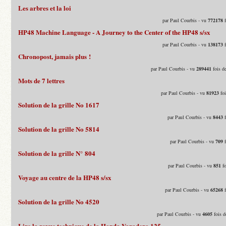
Les arbres et la loi
par Paul Courbis - vu
772178
f
HP48 Machine Language - A Journey to the Center of the HP48 s/sx
par Paul Courbis - vu
138173
f
Chronopost, jamais plus !
par Paul Courbis - vu
289441
fois d
Mots de 7 lettres
par Paul Courbis - vu
81923
foi
Solution de la grille No 1617
par Paul Courbis - vu
8443
f
Solution de la grille No 5814
par Paul Courbis - vu
709
f
Solution de la grille N° 804
par Paul Courbis - vu
851
fo
Voyage au centre de la HP48 s/sx
par Paul Courbis - vu
65268
f
Solution de la grille No 4520
par Paul Courbis - vu
4605
fois d
Lire la revue technique de la Honda Varadero 125