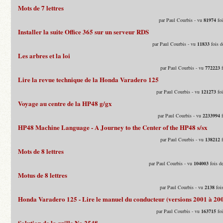
Mots de 7 lettres
par Paul Courbis - vu
81974
foi
Installer la suite Office 365 sur un serveur RDS
par Paul Courbis - vu
11833
fois d
Les arbres et la loi
par Paul Courbis - vu
772223
f
Lire la revue technique de la Honda Varadero 125
par Paul Courbis - vu
121273
foi
Voyage au centre de la HP48 g/gx
par Paul Courbis - vu
2233994
f
HP48 Machine Language - A Journey to the Center of the HP48 s/sx
par Paul Courbis - vu
138212
f
Mots de 8 lettres
par Paul Courbis - vu
104003
fois d
Motus de 8 lettres
par Paul Courbis - vu
2138
fois
Honda Varadero 125 - Lire le manuel du conducteur (versions 2001 à 20
par Paul Courbis - vu
163715
foi
Solution de la grille No 2548