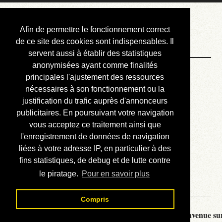
Courbis, « LE »
Afin de permettre le fonctionnement correct
Blog Officiel
de ce site des cookies sont indispensables. Il
servent aussi à établir des statistiques
anonymisées ayant comme finalités
Bienvenue
principales l'ajustement des ressources
Réalisations
nécessaires à son fonctionnement ou la
justification du trafic auprès d'annonceurs
Divers (et d’été)
publicitaires. En poursuivant votre navigation
vous acceptez ce traitement ainsi que
Annonces
l'enregistrement de données de navigation
Liens externes
liées à votre adresse IP, en particulier à des
fins statistiques, de debug et de lutte contre
Téléchargement
le piratage.
Pour en savoir plus
Contact
Compris
Courbis, « LE » Blog Officiel - je vous souhaite la bienvenue sur 