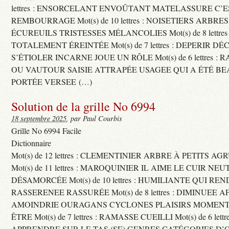
lettres : ENSORCELANT ENVOÛTANT MATELASSURE C’
REMBOURRAGE Mot(s) de 10 lettres : NOISETIERS ARBRE
ÉCUREUILS TRISTESSES MÉLANCOLIES Mot(s) de 8 lettre
TOTALEMENT ÉREINTÉE Mot(s) de 7 lettres : DEPERIR DÉ
S’ÉTIOLER INCARNE JOUE UN RÔLE Mot(s) de 6 lettres :
OU VAUTOUR SAISIE ATTRAPÉE USAGEE QUI A ÉTÉ B
PORTÉE VERSEE (…)
Solution de la grille No 6994
18 septembre 2025
, par Paul Courbis
Grille No 6994 Facile
Dictionnaire
Mot(s) de 12 lettres : CLEMENTINIER ARBRE À PETITS A
Mot(s) de 11 lettres : MAROQUINIER IL AIME LE CUIR NE
DÉSAMORCÉE Mot(s) de 10 lettres : HUMILIANTE QUI R
RASSERENEE RASSURÉE Mot(s) de 8 lettres : DIMINUEE A
AMOINDRIE OURAGANS CYCLONES PLAISIRS MOMENTS
ÊTRE Mot(s) de 7 lettres : RAMASSE CUEILLI Mot(s) de 6 let
APPRENDRE SUR LE TAS (SE) GENRES CATÉGORIES D’