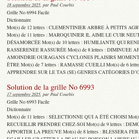
18 septembre 2025
, par Paul Courbis
Grille No 6994 Facile
Dictionnaire
Mot(s) de 12 lettres : CLEMENTINIER ARBRE À PETITS A
Mot(s) de 11 lettres : MAROQUINIER IL AIME LE CUIR NE
DÉSAMORCÉE Mot(s) de 10 lettres : HUMILIANTE QUI R
RASSERENEE RASSURÉE Mot(s) de 8 lettres : DIMINUEE A
AMOINDRIE OURAGANS CYCLONES PLAISIRS MOMENTS
ÊTRE Mot(s) de 7 lettres : RAMASSE CUEILLI Mot(s) de 6 let
APPRENDRE SUR LE TAS (SE) GENRES CATÉGORIES D’
Solution de la grille No 6993
17 septembre 2025
, par Paul Courbis
Grille No 6993 Facile
Dictionnaire
Mot(s) de 11 lettres : SELECTIONNE QUI A ÉTÉ CHOISI Mot(s) d
RECUEILLIR PRENDRE CHEZ-SOI Mot(s) de 9 lettres : D
APPORTER LA PREUVE Mot(s) de 8 lettres : BLESSERA FE
ECAILLER GRATTER LA PEAU DU POISSON LAPEREAU 