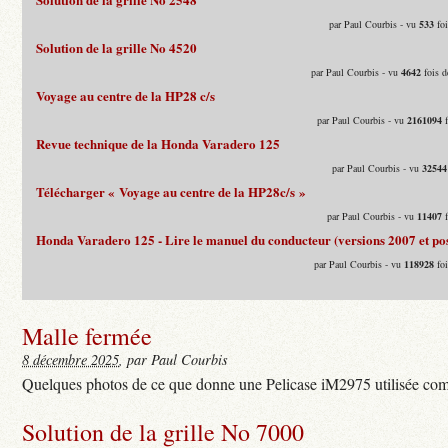
par Paul Courbis - vu
533
foi
Solution de la grille No 4520
par Paul Courbis - vu
4642
fois d
Voyage au centre de la HP28 c/s
par Paul Courbis - vu
2161094
f
Revue technique de la Honda Varadero 125
par Paul Courbis - vu
32544
Télécharger « Voyage au centre de la HP28c/s »
par Paul Courbis - vu
11407
f
Honda Varadero 125 - Lire le manuel du conducteur (versions 2007 et pos
par Paul Courbis - vu
118928
foi
Malle fermée
8 décembre 2025
, par Paul Courbis
Quelques photos de ce que donne une Pelicase iM2975 utilisée com
Solution de la grille No 7000