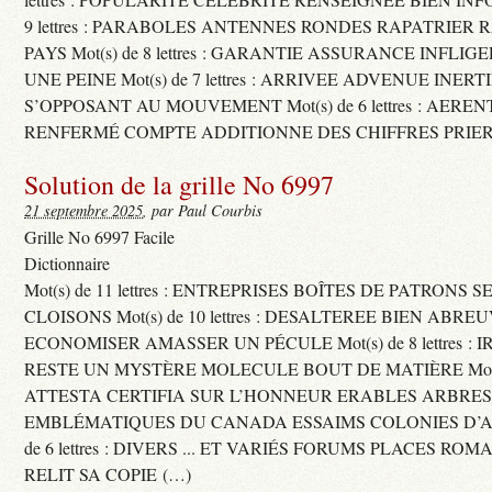
9 lettres : PARABOLES ANTENNES RONDES RAPATRIER
PAYS Mot(s) de 8 lettres : GARANTIE ASSURANCE INFLI
UNE PEINE Mot(s) de 7 lettres : ARRIVEE ADVENUE INER
S’OPPOSANT AU MOUVEMENT Mot(s) de 6 lettres : AERE
RENFERMÉ COMPTE ADDITIONNE DES CHIFFRES PRIER
Solution de la grille No 6997
21 septembre 2025
, par Paul Courbis
Grille No 6997 Facile
Dictionnaire
Mot(s) de 11 lettres : ENTREPRISES BOÎTES DE PATRONS
CLOISONS Mot(s) de 10 lettres : DESALTEREE BIEN ABRE
ECONOMISER AMASSER UN PÉCULE Mot(s) de 8 lettres : 
RESTE UN MYSTÈRE MOLECULE BOUT DE MATIÈRE Mot(s) d
ATTESTA CERTIFIA SUR L’HONNEUR ERABLES ARBRE
EMBLÉMATIQUES DU CANADA ESSAIMS COLONIES D’AB
de 6 lettres : DIVERS ... ET VARIÉS FORUMS PLACES RO
RELIT SA COPIE (…)