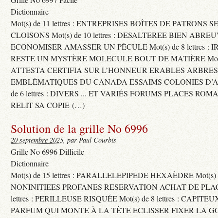
Dictionnaire
Mot(s) de 11 lettres : ENTREPRISES BOÎTES DE PATRONS
CLOISONS Mot(s) de 10 lettres : DESALTEREE BIEN ABRE
ECONOMISER AMASSER UN PÉCULE Mot(s) de 8 lettres : 
RESTE UN MYSTÈRE MOLECULE BOUT DE MATIÈRE Mot(s) d
ATTESTA CERTIFIA SUR L’HONNEUR ERABLES ARBRE
EMBLÉMATIQUES DU CANADA ESSAIMS COLONIES D’AB
de 6 lettres : DIVERS ... ET VARIÉS FORUMS PLACES RO
RELIT SA COPIE (…)
Solution de la grille No 6996
20 septembre 2025
, par Paul Courbis
Grille No 6996 Difficile
Dictionnaire
Mot(s) de 15 lettres : PARALLELEPIPEDE HEXAÈDRE Mot(s) de 
NONINITIEES PROFANES RESERVATION ACHAT DE PLACES
lettres : PERILLEUSE RISQUÉE Mot(s) de 8 lettres : CAPI
PARFUM QUI MONTE À LA TÊTE ECLISSER FIXER LA G