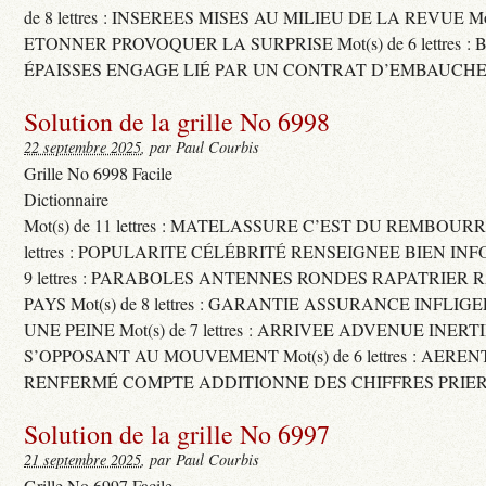
de 8 lettres : INSEREES MISES AU MILIEU DE LA REVUE Mot(s)
ETONNER PROVOQUER LA SURPRISE Mot(s) de 6 lettres :
ÉPAISSES ENGAGE LIÉ PAR UN CONTRAT D’EMBAUCHE
Solution de la grille No 6998
22 septembre 2025
, par Paul Courbis
Grille No 6998 Facile
Dictionnaire
Mot(s) de 11 lettres : MATELASSURE C’EST DU REMBOURRA
lettres : POPULARITE CÉLÉBRITÉ RENSEIGNEE BIEN INFO
9 lettres : PARABOLES ANTENNES RONDES RAPATRIER
PAYS Mot(s) de 8 lettres : GARANTIE ASSURANCE INFLI
UNE PEINE Mot(s) de 7 lettres : ARRIVEE ADVENUE INER
S’OPPOSANT AU MOUVEMENT Mot(s) de 6 lettres : AERE
RENFERMÉ COMPTE ADDITIONNE DES CHIFFRES PRIER
Solution de la grille No 6997
21 septembre 2025
, par Paul Courbis
Grille No 6997 Facile