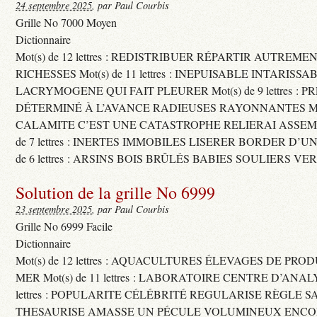
24 septembre 2025
, par Paul Courbis
Grille No 7000 Moyen
Dictionnaire
Mot(s) de 12 lettres : REDISTRIBUER RÉPARTIR AUTREME
RICHESSES Mot(s) de 11 lettres : INEPUISABLE INTARISSA
LACRYMOGENE QUI FAIT PLEURER Mot(s) de 9 lettres : P
DÉTERMINÉ À L’AVANCE RADIEUSES RAYONNANTES Mot(s) 
CALAMITE C’EST UNE CATASTROPHE RELIERAI ASSEMB
de 7 lettres : INERTES IMMOBILES LISERER BORDER D’U
de 6 lettres : ARSINS BOIS BRÛLÉS BABIES SOULIERS VE
Solution de la grille No 6999
23 septembre 2025
, par Paul Courbis
Grille No 6999 Facile
Dictionnaire
Mot(s) de 12 lettres : AQUACULTURES ÉLEVAGES DE PRO
MER Mot(s) de 11 lettres : LABORATOIRE CENTRE D’ANALYS
lettres : POPULARITE CÉLÉBRITÉ REGULARISE RÈGLE S
THESAURISE AMASSE UN PÉCULE VOLUMINEUX ENCOM