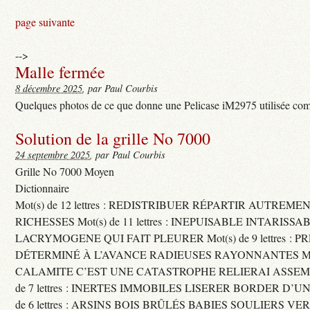
page suivante
-->
Malle fermée
8 décembre 2025
, par Paul Courbis
Quelques photos de ce que donne une Pelicase iM2975 utilisée com
Solution de la grille No 7000
24 septembre 2025
, par Paul Courbis
Grille No 7000 Moyen
Dictionnaire
Mot(s) de 12 lettres : REDISTRIBUER RÉPARTIR AUTREME
RICHESSES Mot(s) de 11 lettres : INEPUISABLE INTARISSA
LACRYMOGENE QUI FAIT PLEURER Mot(s) de 9 lettres : P
DÉTERMINÉ À L’AVANCE RADIEUSES RAYONNANTES Mot(s) 
CALAMITE C’EST UNE CATASTROPHE RELIERAI ASSEMB
de 7 lettres : INERTES IMMOBILES LISERER BORDER D’U
de 6 lettres : ARSINS BOIS BRÛLÉS BABIES SOULIERS VE