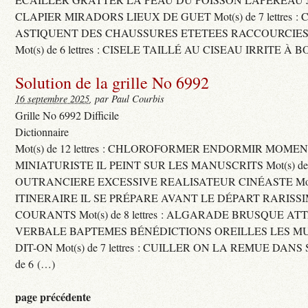
CLAPIER MIRADORS LIEUX DE GUET Mot(s) de 7 lettres : 
ASTIQUENT DES CHAUSSURES ETETEES RACCOURCIES
Mot(s) de 6 lettres : CISELE TAILLÉ AU CISEAU IRRITE À 
Solution de la grille No 6992
16 septembre 2025
, par Paul Courbis
Grille No 6992 Difficile
Dictionnaire
Mot(s) de 12 lettres : CHLOROFORMER ENDORMIR MO
MINIATURISTE IL PEINT SUR LES MANUSCRITS Mot(s) de 11 
OUTRANCIERE EXCESSIVE REALISATEUR CINÉASTE Mot(s) d
ITINERAIRE IL SE PRÉPARE AVANT LE DÉPART RARISS
COURANTS Mot(s) de 8 lettres : ALGARADE BRUSQUE A
VERBALE BAPTEMES BÉNÉDICTIONS OREILLES LES MU
DIT-ON Mot(s) de 7 lettres : CUILLER ON LA REMUE DANS 
de 6 (…)
page précédente