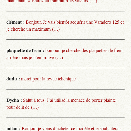
maintenant « Entrez au minimum 16 valeurs (…)
clément :
Bonjour, Je vais bientôt acquérir une Varadero 125 et
je cherche un maximum (…)
plaquette de frein :
bonjour, je cherche des plaquettes de frein
arrière mais je n’en trouve (…)
dudu :
merci pour la revue tehcnique
Dycha :
Salut à tous, J’ai utilisé la menace de porter plainte
pour délit de (…)
milan :
Bonjour,je viens d’acheter ce modèle et je souhaiterais