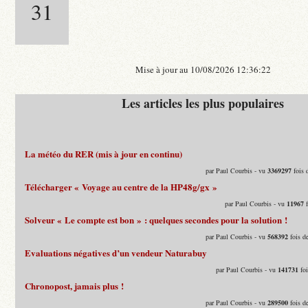
31
Mise à jour au 10/08/2026 12:36:22
Les articles les plus populaires
La météo du RER (mis à jour en continu)
par Paul Courbis - vu
3369297
fois 
Télécharger « Voyage au centre de la HP48g/gx »
par Paul Courbis - vu
11967
f
Solveur « Le compte est bon » : quelques secondes pour la solution !
par Paul Courbis - vu
568392
fois d
Evaluations négatives d’un vendeur Naturabuy
par Paul Courbis - vu
141731
foi
Chronopost, jamais plus !
par Paul Courbis - vu
289500
fois d