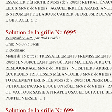
ESSARTER DÉFRICHER Mot(s) de 7 lettres : RETRAIT ÉV
LIEUX Mot(s) de 6 lettres : AGACEE IRRITÉE ARAIRE ANC
INSTRUMENT DE LABOUR CABRER SE DRESSER DEVA
L’OBSTACLE (…)
Solution de la grille No 6995
19 septembre 2025
, par Paul Courbis
Grille No 6995 Facile
Dictionnaire
Mot(s) de 15 lettres : TRESSAILLEMENTS FRÉMISSEMENTS M
lettres : ENSORCELANT ENVOÛTANT MATELASSURE C’
REMBOURRAGE Mot(s) de 10 lettres : NOISETIERS ARBRE
ÉCUREUILS TRISTESSES MÉLANCOLIES Mot(s) de 8 lettre
TOTALEMENT ÉREINTÉE Mot(s) de 7 lettres : DEPERIR DÉ
S’ÉTIOLER INCARNE JOUE UN RÔLE Mot(s) de 6 lettres :
OU VAUTOUR SAISIE ATTRAPÉE USAGEE QUI A ÉTÉ B
PORTÉE VERSEE (…)
Solution de la grille No 6994