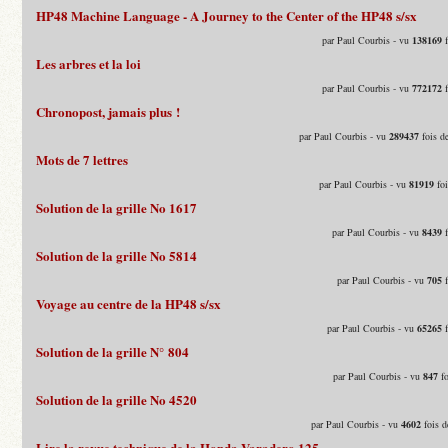
HP48 Machine Language - A Journey to the Center of the HP48 s/sx
par Paul Courbis - vu
138169
f
Les arbres et la loi
par Paul Courbis - vu
772172
f
Chronopost, jamais plus !
par Paul Courbis - vu
289437
fois d
Mots de 7 lettres
par Paul Courbis - vu
81919
foi
Solution de la grille No 1617
par Paul Courbis - vu
8439
f
Solution de la grille No 5814
par Paul Courbis - vu
705
f
Voyage au centre de la HP48 s/sx
par Paul Courbis - vu
65265
f
Solution de la grille N° 804
par Paul Courbis - vu
847
fo
Solution de la grille No 4520
par Paul Courbis - vu
4602
fois d
Lire la revue technique de la Honda Varadero 125