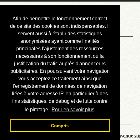
Courbis, « LE »
Afin de permettre le fonctionnement correct
Blog Officiel
de ce site des cookies sont indispensables. Il
servent aussi à établir des statistiques
anonymisées ayant comme finalités
Bienvenue
principales l'ajustement des ressources
Réalisations
nécessaires à son fonctionnement ou la
justification du trafic auprès d'annonceurs
Divers (et d’été)
publicitaires. En poursuivant votre navigation
vous acceptez ce traitement ainsi que
Annonces
l'enregistrement de données de navigation
Liens externes
liées à votre adresse IP, en particulier à des
fins statistiques, de debug et de lutte contre
Téléchargement
le piratage.
Pour en savoir plus
Contact
Compris
Courbis, « LE » Blog Officiel - je vous souhaite la bienvenue sur 