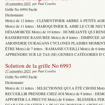
18 septembre 2025
, par Paul Courbis
Grille No 6994 Facile
Dictionnaire
Mot(s) de 12 lettres : CLEMENTINIER ARBRE À PETITS A
Mot(s) de 11 lettres : MAROQUINIER IL AIME LE CUIR NE
DÉSAMORCÉE Mot(s) de 10 lettres : HUMILIANTE QUI R
RASSERENEE RASSURÉE Mot(s) de 8 lettres : DIMINUEE A
AMOINDRIE OURAGANS CYCLONES PLAISIRS MOMENTS
ÊTRE Mot(s) de 7 lettres : RAMASSE CUEILLI Mot(s) de 6 let
APPRENDRE SUR LE TAS (SE) GENRES CATÉGORIES D’
Solution de la grille No 6993
17 septembre 2025
, par Paul Courbis
Grille No 6993 Facile
Dictionnaire
Mot(s) de 11 lettres : SELECTIONNE QUI A ÉTÉ CHOISI Mot(s) d
RECUEILLIR PRENDRE CHEZ-SOI Mot(s) de 9 lettres : D
APPORTER LA PREUVE Mot(s) de 8 lettres : BLESSERA FE
ECAILLER GRATTER LA PEAU DU POISSON LAPEREAU 