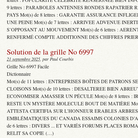
9 lettres : PARABOLES ANTENNES RONDES RAPATRIER
PAYS Mot(s) de 8 lettres : GARANTIE ASSURANCE INFLI
UNE PEINE Mot(s) de 7 lettres : ARRIVEE ADVENUE INER
S’OPPOSANT AU MOUVEMENT Mot(s) de 6 lettres : AERE
RENFERMÉ COMPTE ADDITIONNE DES CHIFFRES PRIER
Solution de la grille No 6997
21 septembre 2025
, par Paul Courbis
Grille No 6997 Facile
Dictionnaire
Mot(s) de 11 lettres : ENTREPRISES BOÎTES DE PATRONS
CLOISONS Mot(s) de 10 lettres : DESALTEREE BIEN ABRE
ECONOMISER AMASSER UN PÉCULE Mot(s) de 8 lettres : 
RESTE UN MYSTÈRE MOLECULE BOUT DE MATIÈRE Mot(s) d
ATTESTA CERTIFIA SUR L’HONNEUR ERABLES ARBRE
EMBLÉMATIQUES DU CANADA ESSAIMS COLONIES D’AB
de 6 lettres : DIVERS ... ET VARIÉS FORUMS PLACES RO
RELIT SA COPIE (…)