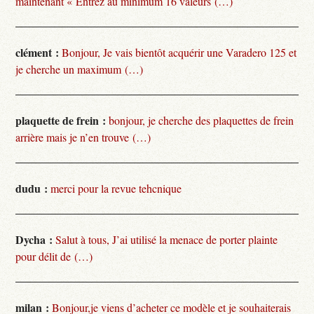
maintenant « Entrez au minimum 16 valeurs (…)
clément :
Bonjour, Je vais bientôt acquérir une Varadero 125 et
je cherche un maximum (…)
plaquette de frein :
bonjour, je cherche des plaquettes de frein
arrière mais je n’en trouve (…)
dudu :
merci pour la revue tehcnique
Dycha :
Salut à tous, J’ai utilisé la menace de porter plainte
pour délit de (…)
milan :
Bonjour,je viens d’acheter ce modèle et je souhaiterais