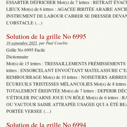
ESSARTER DÉFRICHER Mot(s) de 7 lettres : RETRAIT ÉV
LIEUX Mot(s) de 6 lettres : AGACEE IRRITÉE ARAIRE ANC
INSTRUMENT DE LABOUR CABRER SE DRESSER DEVA
L’OBSTACLE (…)
Solution de la grille No 6995
19 septembre 2025
, par Paul Courbis
Grille No 6995 Facile
Dictionnaire
Mot(s) de 15 lettres : TRESSAILLEMENTS FRÉMISSEMENTS M
lettres : ENSORCELANT ENVOÛTANT MATELASSURE C’
REMBOURRAGE Mot(s) de 10 lettres : NOISETIERS ARBRE
ÉCUREUILS TRISTESSES MÉLANCOLIES Mot(s) de 8 lettre
TOTALEMENT ÉREINTÉE Mot(s) de 7 lettres : DEPERIR DÉ
S’ÉTIOLER INCARNE JOUE UN RÔLE Mot(s) de 6 lettres :
OU VAUTOUR SAISIE ATTRAPÉE USAGEE QUI A ÉTÉ B
PORTÉE VERSEE (…)
Solution de la grille No 6994