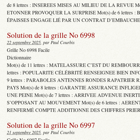
de 8 lettres : INSEREES MISES AU MILIEU DE LA REVUE Mot(s)
ETONNER PROVOQUER LA SURPRISE Mot(s) de 6 lettres :
ÉPAISSES ENGAGE LIÉ PAR UN CONTRAT D’EMBAUCHE
Solution de la grille No 6998
22 septembre 2025
, par Paul Courbis
Grille No 6998 Facile
Dictionnaire
Mot(s) de 11 lettres : MATELASSURE C’EST DU REMBOURRA
lettres : POPULARITE CÉLÉBRITÉ RENSEIGNEE BIEN INFO
9 lettres : PARABOLES ANTENNES RONDES RAPATRIER
PAYS Mot(s) de 8 lettres : GARANTIE ASSURANCE INFLI
UNE PEINE Mot(s) de 7 lettres : ARRIVEE ADVENUE INER
S’OPPOSANT AU MOUVEMENT Mot(s) de 6 lettres : AERE
RENFERMÉ COMPTE ADDITIONNE DES CHIFFRES PRIER
Solution de la grille No 6997
21 septembre 2025
, par Paul Courbis
Grille No 6997 Facile