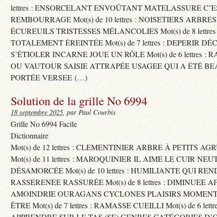
lettres : ENSORCELANT ENVOÛTANT MATELASSURE C’
REMBOURRAGE Mot(s) de 10 lettres : NOISETIERS ARBRE
ÉCUREUILS TRISTESSES MÉLANCOLIES Mot(s) de 8 lettre
TOTALEMENT ÉREINTÉE Mot(s) de 7 lettres : DEPERIR DÉ
S’ÉTIOLER INCARNE JOUE UN RÔLE Mot(s) de 6 lettres :
OU VAUTOUR SAISIE ATTRAPÉE USAGEE QUI A ÉTÉ B
PORTÉE VERSEE (…)
Solution de la grille No 6994
18 septembre 2025
, par Paul Courbis
Grille No 6994 Facile
Dictionnaire
Mot(s) de 12 lettres : CLEMENTINIER ARBRE À PETITS A
Mot(s) de 11 lettres : MAROQUINIER IL AIME LE CUIR NE
DÉSAMORCÉE Mot(s) de 10 lettres : HUMILIANTE QUI R
RASSERENEE RASSURÉE Mot(s) de 8 lettres : DIMINUEE A
AMOINDRIE OURAGANS CYCLONES PLAISIRS MOMENTS
ÊTRE Mot(s) de 7 lettres : RAMASSE CUEILLI Mot(s) de 6 let
APPRENDRE SUR LE TAS (SE) GENRES CATÉGORIES D’