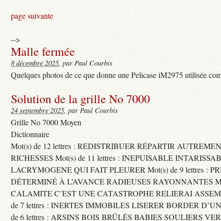
page suivante
-->
Malle fermée
8 décembre 2025
, par Paul Courbis
Quelques photos de ce que donne une Pelicase iM2975 utilisée com
Solution de la grille No 7000
24 septembre 2025
, par Paul Courbis
Grille No 7000 Moyen
Dictionnaire
Mot(s) de 12 lettres : REDISTRIBUER RÉPARTIR AUTREME
RICHESSES Mot(s) de 11 lettres : INEPUISABLE INTARISSA
LACRYMOGENE QUI FAIT PLEURER Mot(s) de 9 lettres : P
DÉTERMINÉ À L’AVANCE RADIEUSES RAYONNANTES Mot(s) 
CALAMITE C’EST UNE CATASTROPHE RELIERAI ASSEMB
de 7 lettres : INERTES IMMOBILES LISERER BORDER D’U
de 6 lettres : ARSINS BOIS BRÛLÉS BABIES SOULIERS VE