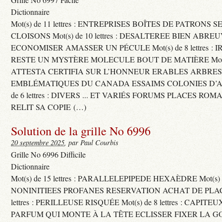
Dictionnaire
Mot(s) de 11 lettres : ENTREPRISES BOÎTES DE PATRONS
CLOISONS Mot(s) de 10 lettres : DESALTEREE BIEN ABRE
ECONOMISER AMASSER UN PÉCULE Mot(s) de 8 lettres : 
RESTE UN MYSTÈRE MOLECULE BOUT DE MATIÈRE Mot(s) d
ATTESTA CERTIFIA SUR L’HONNEUR ERABLES ARBRE
EMBLÉMATIQUES DU CANADA ESSAIMS COLONIES D’AB
de 6 lettres : DIVERS ... ET VARIÉS FORUMS PLACES RO
RELIT SA COPIE (…)
Solution de la grille No 6996
20 septembre 2025
, par Paul Courbis
Grille No 6996 Difficile
Dictionnaire
Mot(s) de 15 lettres : PARALLELEPIPEDE HEXAÈDRE Mot(s) de 
NONINITIEES PROFANES RESERVATION ACHAT DE PLACES
lettres : PERILLEUSE RISQUÉE Mot(s) de 8 lettres : CAPI
PARFUM QUI MONTE À LA TÊTE ECLISSER FIXER LA G