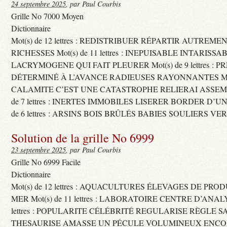
24 septembre 2025
, par Paul Courbis
Grille No 7000 Moyen
Dictionnaire
Mot(s) de 12 lettres : REDISTRIBUER RÉPARTIR AUTREME
RICHESSES Mot(s) de 11 lettres : INEPUISABLE INTARISSA
LACRYMOGENE QUI FAIT PLEURER Mot(s) de 9 lettres : P
DÉTERMINÉ À L’AVANCE RADIEUSES RAYONNANTES Mot(s) 
CALAMITE C’EST UNE CATASTROPHE RELIERAI ASSEMB
de 7 lettres : INERTES IMMOBILES LISERER BORDER D’U
de 6 lettres : ARSINS BOIS BRÛLÉS BABIES SOULIERS VE
Solution de la grille No 6999
23 septembre 2025
, par Paul Courbis
Grille No 6999 Facile
Dictionnaire
Mot(s) de 12 lettres : AQUACULTURES ÉLEVAGES DE PRO
MER Mot(s) de 11 lettres : LABORATOIRE CENTRE D’ANALYS
lettres : POPULARITE CÉLÉBRITÉ REGULARISE RÈGLE S
THESAURISE AMASSE UN PÉCULE VOLUMINEUX ENCOM