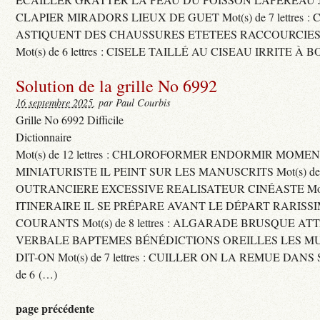
CLAPIER MIRADORS LIEUX DE GUET Mot(s) de 7 lettres : 
ASTIQUENT DES CHAUSSURES ETETEES RACCOURCIES
Mot(s) de 6 lettres : CISELE TAILLÉ AU CISEAU IRRITE À 
Solution de la grille No 6992
16 septembre 2025
, par Paul Courbis
Grille No 6992 Difficile
Dictionnaire
Mot(s) de 12 lettres : CHLOROFORMER ENDORMIR MO
MINIATURISTE IL PEINT SUR LES MANUSCRITS Mot(s) de 11 
OUTRANCIERE EXCESSIVE REALISATEUR CINÉASTE Mot(s) d
ITINERAIRE IL SE PRÉPARE AVANT LE DÉPART RARISS
COURANTS Mot(s) de 8 lettres : ALGARADE BRUSQUE A
VERBALE BAPTEMES BÉNÉDICTIONS OREILLES LES MU
DIT-ON Mot(s) de 7 lettres : CUILLER ON LA REMUE DANS 
de 6 (…)
page précédente