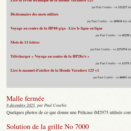
par Paul Courbis - vu
121227
foi
Dictionnaire des mots utilisés
par Paul Courbis - vu
109034
fois d
Voyage au centre de la HP48 g/gx - Lire le ligne en ligne
par Paul Courbis - vu
45258
f
Mots de 11 lettres
par Paul Courbis - vu
2273574
foi
Télécharger « Voyage au centre de la HP28c/s »
par Paul Courbis - vu
11375
f
Lire le manuel d’atelier de la Honda Varadero 125 v1
par Paul Courbis - vu
86891
foi
Malle fermée
8 décembre 2025
, par Paul Courbis
Quelques photos de ce que donne une Pelicase iM2975 utilisée com
Solution de la grille No 7000