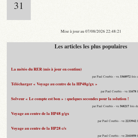
31
Mise à jour au 07/08/2026 22:48:21
Les articles les plus populaires
La météo du RER (mis à jour en continu)
par Paul Courbis - vu
3368972
fois 
Télécharger « Voyage au centre de la HP48g/gx »
par Paul Courbis - vu
11678
f
Solveur « Le compte est bon » : quelques secondes pour la solution !
par Paul Courbis - vu
568217
fois d
Voyage au centre de la HP48 g/gx
par Paul Courbis - vu
2233942
f
Voyage au centre de la HP28 c/s
par Paul Courbis - vu
2161050
f