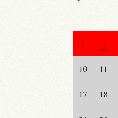
3
4
0.0 %
0.0 %
10
11
17
18