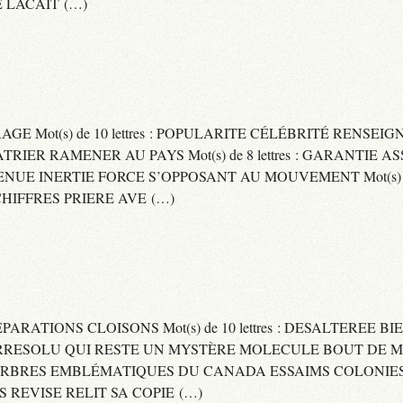
 LACAIT (…)
RAGE Mot(s) de 10 lettres : POPULARITE CÉLÉBRITÉ RENSE
PATRIER RAMENER AU PAYS Mot(s) de 8 lettres : GARANTIE
DVENUE INERTIE FORCE S’OPPOSANT AU MOUVEMENT Mot(s) de 
IFFRES PRIERE AVE (…)
 SEPARATIONS CLOISONS Mot(s) de 10 lettres : DESALTEREE 
: IRRESOLU QUI RESTE UN MYSTÈRE MOLECULE BOUT DE MAT
 ARBRES EMBLÉMATIQUES DU CANADA ESSAIMS COLONIES D
ES REVISE RELIT SA COPIE (…)