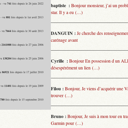
s - vu
741
fois depuis le 26 juin 2022
baptiste :
Bonjour monsieur, j’ai un pro
star. Il y a eu (…)
 - vu
881
fois depuis le 1er avril 2013
 - vu
7664
fois depuis le 30 août 2013
DANGUIN :
Je cherche des renseignemen
carénage avant
vu
2161088
fois depuis le 27 juin 2006
 vu
138204
fois depuis le 25 juin 2006
Cyrille :
Bonjour En possession d un ALP
désespérément un lien (…)
vu
86921
fois depuis le 17 juillet 2010
- vu
11401
fois depuis le 19 juin 2009
Filou :
Bonjour, Je viens d’acquérir une V
trouver (…)
8780
fois depuis le 15 septembre 2010
Bruno :
Bonjour, Je suis à mon tour en tra
Garmin pour (…)