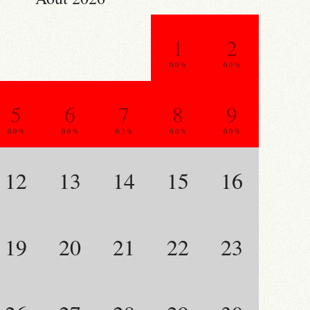
1
2
0.0 %
0.0 %
5
6
7
8
9
0.0 %
0.0 %
0.3 %
0.0 %
0.0 %
12
13
14
15
16
19
20
21
22
23