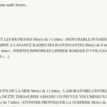
me malle fermée...
ENT LES RICHESSES Mot(s) de 11 lettres : INEPUISABLE IN
ERMINÉ À L’AVANCE RADIEUSES RAYONNANTES Mot(s) de 8 let
ttres : INERTES IMMOBILES LISERER BORDER D’UNE GANSE Mo
S (…)
UITS DE LA MER Mot(s) de 11 lettres : LABORATOIRE CENTRE
E SA DETTE THESAURISE AMASSE UN PÉCULE VOLUMINEUX 
) de 7 lettres : ETONNER PROVOQUER LA SURPRISE Mot(s) de 6