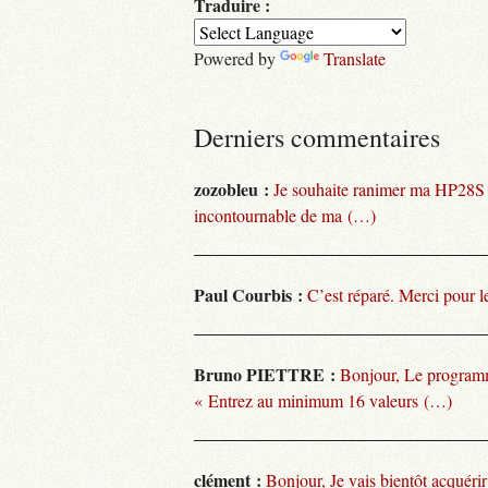
Traduire :
Powered by
Translate
Derniers commentaires
zozobleu :
Je souhaite ranimer ma HP28S
incontournable de ma (…)
Paul Courbis :
C’est réparé. Merci pour l
Bruno PIETTRE :
Bonjour, Le programm
« Entrez au minimum 16 valeurs (…)
clément :
Bonjour, Je vais bientôt acquéri