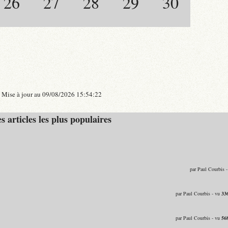
26
27
28
29
30
Mise à jour au 09/08/2026 15:54:22
s articles les plus populaires
par Paul Courbis 
par Paul Courbis - vu
33
par Paul Courbis - vu
56