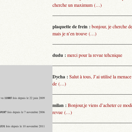
cherche un maximum (…)
plaquette de frein :
bonjour, je cherche de
mais je n’en trouve (…)
dudu :
merci pour la revue tehcnique
Dycha :
Salut à tous, J’ai utilisé la menace
de (…)
- vu
11885
fois depuis le 22 juin 2009
milan :
Bonjour,je viens d’acheter ce modèl
revue (…)
69187
fois depuis le 7 novembre 2006
8331
fois depuis le 10 novembre 2011