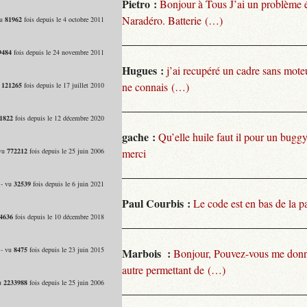
Pietro :
Bonjour à Tous J’ai un problème 
Naradéro. Batterie (…)
vu
81962
fois depuis le 4 octobre 2011
9484
fois depuis le 24 novembre 2011
Hugues :
j’ai recupéré un cadre sans moteu
ne connais (…)
u
121265
fois depuis le 17 juillet 2010
1822
fois depuis le 12 décembre 2020
gache :
Qu’elle huile faut il pour un bugg
 vu
772212
fois depuis le 25 juin 2006
merci
 - vu
32539
fois depuis le 6 juin 2021
Paul Courbis :
Le code est en bas de la p
4636
fois depuis le 10 décembre 2018
 - vu
8475
fois depuis le 23 juin 2015
Marbois :
Bonjour, Pouvez-vous me donn
autre permettant de (…)
vu
2233988
fois depuis le 25 juin 2006