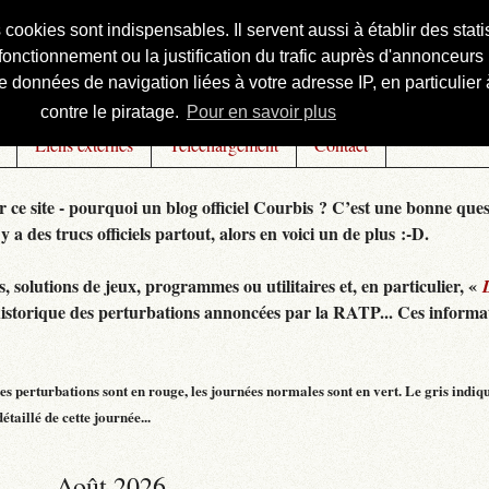
s cookies sont indispensables. Il servent aussi à établir des st
onctionnement ou la justification du trafic auprès d'annonceurs 
 données de navigation liées à votre adresse IP, en particulier à
contre le piratage.
Pour en savoir plus
Liens externes
Téléchargement
Contact
r ce site - pourquoi un blog officiel Courbis ? C’est une bonne ques
 y a des trucs officiels partout, alors en voici un de plus :-D.
 solutions de jeux, programmes ou utilitaires et, en particulier, «
historique des perturbations annoncées par la RATP... Ces informat
s perturbations sont en rouge, les journées normales sont en vert. Le gris indiq
taillé de cette journée...
Août 2026