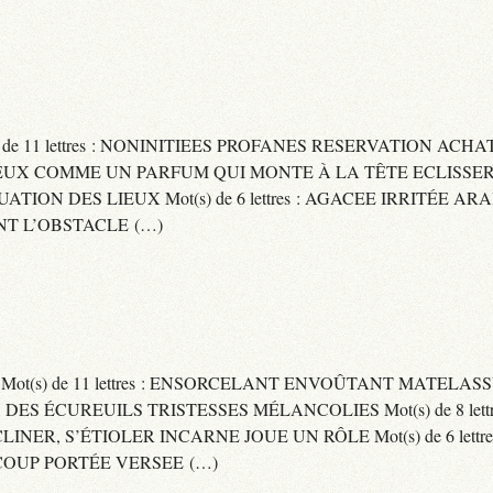
) de 11 lettres : NONINITIEES PROFANES RESERVATION ACHAT
 : CAPITEUX COMME UN PARFUM QUI MONTE À LA TÊTE ECLIS
CUATION DES LIEUX Mot(s) de 6 lettres : AGACEE IRRITÉE A
T L’OBSTACLE (…)
S Mot(s) de 11 lettres : ENSORCELANT ENVOÛTANT MATELA
S DES ÉCUREUILS TRISTESSES MÉLANCOLIES Mot(s) de 8 lett
CLINER, S’ÉTIOLER INCARNE JOUE UN RÔLE Mot(s) de 6 lett
COUP PORTÉE VERSEE (…)