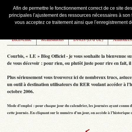
Afin de permettre le fonctionnement correct de ce site de
principales l'ajustement des ressources nécessaires à son f
Courbis, « LE » Blog Officiel
vous acceptez ce traitement ainsi que l'enregistrement de
Bienvenue
Réalisations
Divers (et d’été)
Annonces
Courbis, « LE » Blog Officiel - je vous souhaite la bienvenue su
de vous décevoir : pour rien, ou plutôt juste pour rire en fait, il
Plus sérieusement vous trouverez ici de nombreux trucs, astuces,
un outil à destination utilisateurs du RER voulant accéder à l’
octobre 2006.
Mode d’emploi : pour chaque jour du calendrier, les journées ayant connu de
cette journée. En cliquant sur le numéro d’un jour, on accède à l’historique dé
<