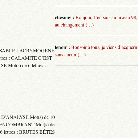
chesnoy :
Bonjour, J’en suis au niveau 98
au changement (…)
lenoir :
Bonsoir à tous, je viens d’acquer
TARISSABLE LACRYMOGENE
sans aucun (…)
tres : CALAMITE C’EST
t(s) de 6 lettres :
 D’ANALYSE Mot(s) de 10
ENCOMBRANT Mot(s) de
 lettres : BRUTES BÊTES