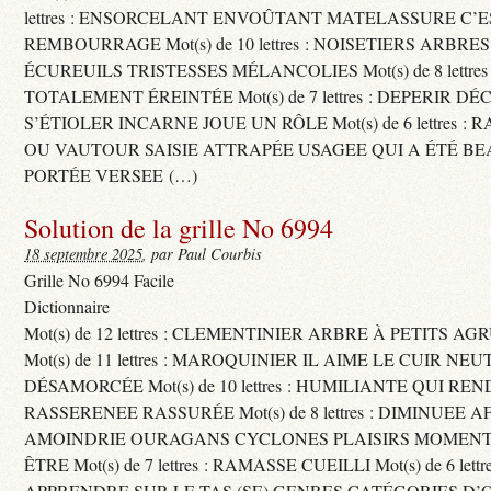
lettres : ENSORCELANT ENVOÛTANT MATELASSURE C’
REMBOURRAGE Mot(s) de 10 lettres : NOISETIERS ARBRE
ÉCUREUILS TRISTESSES MÉLANCOLIES Mot(s) de 8 lettre
TOTALEMENT ÉREINTÉE Mot(s) de 7 lettres : DEPERIR DÉ
S’ÉTIOLER INCARNE JOUE UN RÔLE Mot(s) de 6 lettres :
OU VAUTOUR SAISIE ATTRAPÉE USAGEE QUI A ÉTÉ B
PORTÉE VERSEE (…)
Solution de la grille No 6994
18 septembre 2025
, par Paul Courbis
Grille No 6994 Facile
Dictionnaire
Mot(s) de 12 lettres : CLEMENTINIER ARBRE À PETITS A
Mot(s) de 11 lettres : MAROQUINIER IL AIME LE CUIR NE
DÉSAMORCÉE Mot(s) de 10 lettres : HUMILIANTE QUI R
RASSERENEE RASSURÉE Mot(s) de 8 lettres : DIMINUEE A
AMOINDRIE OURAGANS CYCLONES PLAISIRS MOMENTS
ÊTRE Mot(s) de 7 lettres : RAMASSE CUEILLI Mot(s) de 6 let
APPRENDRE SUR LE TAS (SE) GENRES CATÉGORIES D’