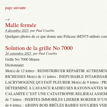
page suivante
-->
Malle fermée
8 décembre 2025
, par Paul Courbis
Quelques photos de ce que donne une Pelicase iM2975 utilisée com
Solution de la grille No 7000
24 septembre 2025
, par Paul Courbis
Grille No 7000 Moyen
Dictionnaire
Mot(s) de 12 lettres : REDISTRIBUER RÉPARTIR AUTREME
RICHESSES Mot(s) de 11 lettres : INEPUISABLE INTARISSA
LACRYMOGENE QUI FAIT PLEURER Mot(s) de 9 lettres : P
DÉTERMINÉ À L’AVANCE RADIEUSES RAYONNANTES Mot(s) 
CALAMITE C’EST UNE CATASTROPHE RELIERAI ASSEMB
de 7 lettres : INERTES IMMOBILES LISERER BORDER D’U
de 6 lettres : ARSINS BOIS BRÛLÉS BABIES SOULIERS VE