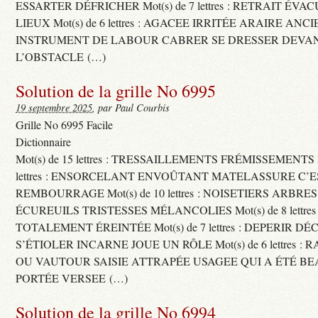
ESSARTER DÉFRICHER Mot(s) de 7 lettres : RETRAIT ÉV
LIEUX Mot(s) de 6 lettres : AGACEE IRRITÉE ARAIRE ANC
INSTRUMENT DE LABOUR CABRER SE DRESSER DEVA
L’OBSTACLE (…)
Solution de la grille No 6995
19 septembre 2025
, par Paul Courbis
Grille No 6995 Facile
Dictionnaire
Mot(s) de 15 lettres : TRESSAILLEMENTS FRÉMISSEMENTS M
lettres : ENSORCELANT ENVOÛTANT MATELASSURE C’
REMBOURRAGE Mot(s) de 10 lettres : NOISETIERS ARBRE
ÉCUREUILS TRISTESSES MÉLANCOLIES Mot(s) de 8 lettre
TOTALEMENT ÉREINTÉE Mot(s) de 7 lettres : DEPERIR DÉ
S’ÉTIOLER INCARNE JOUE UN RÔLE Mot(s) de 6 lettres :
OU VAUTOUR SAISIE ATTRAPÉE USAGEE QUI A ÉTÉ B
PORTÉE VERSEE (…)
Solution de la grille No 6994