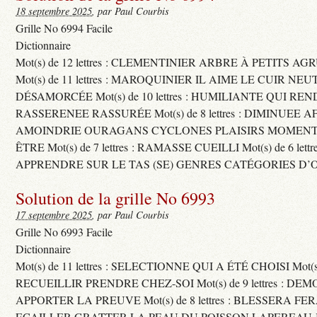
18 septembre 2025
, par Paul Courbis
Grille No 6994 Facile
Dictionnaire
Mot(s) de 12 lettres : CLEMENTINIER ARBRE À PETITS A
Mot(s) de 11 lettres : MAROQUINIER IL AIME LE CUIR NE
DÉSAMORCÉE Mot(s) de 10 lettres : HUMILIANTE QUI R
RASSERENEE RASSURÉE Mot(s) de 8 lettres : DIMINUEE A
AMOINDRIE OURAGANS CYCLONES PLAISIRS MOMENTS
ÊTRE Mot(s) de 7 lettres : RAMASSE CUEILLI Mot(s) de 6 let
APPRENDRE SUR LE TAS (SE) GENRES CATÉGORIES D’
Solution de la grille No 6993
17 septembre 2025
, par Paul Courbis
Grille No 6993 Facile
Dictionnaire
Mot(s) de 11 lettres : SELECTIONNE QUI A ÉTÉ CHOISI Mot(s) d
RECUEILLIR PRENDRE CHEZ-SOI Mot(s) de 9 lettres : D
APPORTER LA PREUVE Mot(s) de 8 lettres : BLESSERA FE
ECAILLER GRATTER LA PEAU DU POISSON LAPEREAU 