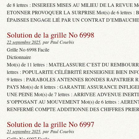
de 8 lettres : INSEREES MISES AU MILIEU DE LA REVUE Mot(s)
ETONNER PROVOQUER LA SURPRISE Mot(s) de 6 lettres :
ÉPAISSES ENGAGE LIÉ PAR UN CONTRAT D’EMBAUCHE
Solution de la grille No 6998
22 septembre 2025
, par Paul Courbis
Grille No 6998 Facile
Dictionnaire
Mot(s) de 11 lettres : MATELASSURE C’EST DU REMBOURRA
lettres : POPULARITE CÉLÉBRITÉ RENSEIGNEE BIEN INFO
9 lettres : PARABOLES ANTENNES RONDES RAPATRIER
PAYS Mot(s) de 8 lettres : GARANTIE ASSURANCE INFLI
UNE PEINE Mot(s) de 7 lettres : ARRIVEE ADVENUE INER
S’OPPOSANT AU MOUVEMENT Mot(s) de 6 lettres : AERE
RENFERMÉ COMPTE ADDITIONNE DES CHIFFRES PRIER
Solution de la grille No 6997
21 septembre 2025
, par Paul Courbis
Grille No 6997 Facile