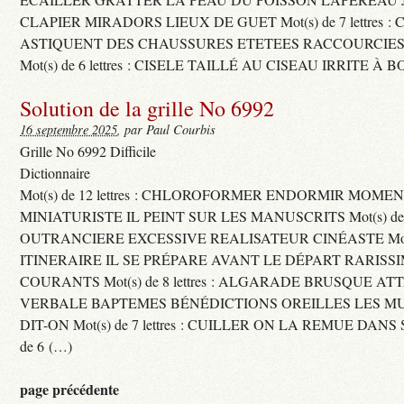
CLAPIER MIRADORS LIEUX DE GUET Mot(s) de 7 lettres : 
ASTIQUENT DES CHAUSSURES ETETEES RACCOURCIES
Mot(s) de 6 lettres : CISELE TAILLÉ AU CISEAU IRRITE À 
Solution de la grille No 6992
16 septembre 2025
, par Paul Courbis
Grille No 6992 Difficile
Dictionnaire
Mot(s) de 12 lettres : CHLOROFORMER ENDORMIR MO
MINIATURISTE IL PEINT SUR LES MANUSCRITS Mot(s) de 11 
OUTRANCIERE EXCESSIVE REALISATEUR CINÉASTE Mot(s) d
ITINERAIRE IL SE PRÉPARE AVANT LE DÉPART RARISS
COURANTS Mot(s) de 8 lettres : ALGARADE BRUSQUE A
VERBALE BAPTEMES BÉNÉDICTIONS OREILLES LES MU
DIT-ON Mot(s) de 7 lettres : CUILLER ON LA REMUE DANS 
de 6 (…)
page précédente