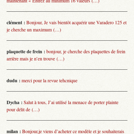
maintenant « Entrez au minimum 16 valeurs (…)
clément :
Bonjour, Je vais bientôt acquérir une Varadero 125 et
je cherche un maximum (…)
plaquette de frein :
bonjour, je cherche des plaquettes de frein
arrière mais je n’en trouve (…)
dudu :
merci pour la revue tehcnique
Dycha :
Salut à tous, J’ai utilisé la menace de porter plainte
pour délit de (…)
milan :
Bonjour,je viens d’acheter ce modèle et je souhaiterais