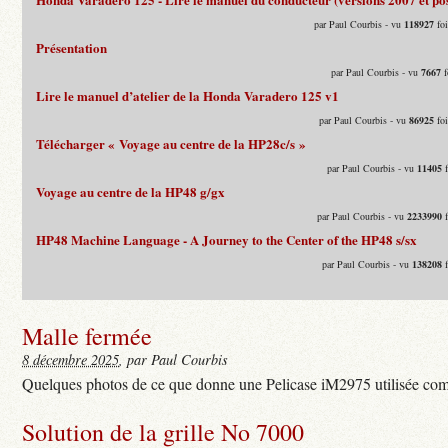
par Paul Courbis - vu
118927
foi
Présentation
par Paul Courbis - vu
7667
f
Lire le manuel d’atelier de la Honda Varadero 125 v1
par Paul Courbis - vu
86925
foi
Télécharger « Voyage au centre de la HP28c/s »
par Paul Courbis - vu
11405
f
Voyage au centre de la HP48 g/gx
par Paul Courbis - vu
2233990
f
HP48 Machine Language - A Journey to the Center of the HP48 s/sx
par Paul Courbis - vu
138208
f
Malle fermée
8 décembre 2025
, par Paul Courbis
Quelques photos de ce que donne une Pelicase iM2975 utilisée com
Solution de la grille No 7000