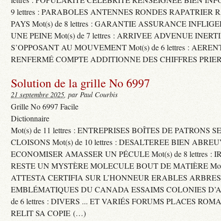
9 lettres : PARABOLES ANTENNES RONDES RAPATRIER
PAYS Mot(s) de 8 lettres : GARANTIE ASSURANCE INFLI
UNE PEINE Mot(s) de 7 lettres : ARRIVEE ADVENUE INER
S’OPPOSANT AU MOUVEMENT Mot(s) de 6 lettres : AERE
RENFERMÉ COMPTE ADDITIONNE DES CHIFFRES PRIER
Solution de la grille No 6997
21 septembre 2025
, par Paul Courbis
Grille No 6997 Facile
Dictionnaire
Mot(s) de 11 lettres : ENTREPRISES BOÎTES DE PATRONS
CLOISONS Mot(s) de 10 lettres : DESALTEREE BIEN ABRE
ECONOMISER AMASSER UN PÉCULE Mot(s) de 8 lettres : 
RESTE UN MYSTÈRE MOLECULE BOUT DE MATIÈRE Mot(s) d
ATTESTA CERTIFIA SUR L’HONNEUR ERABLES ARBRE
EMBLÉMATIQUES DU CANADA ESSAIMS COLONIES D’AB
de 6 lettres : DIVERS ... ET VARIÉS FORUMS PLACES RO
RELIT SA COPIE (…)