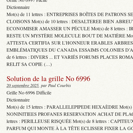
Dictionnaire
Mot(s) de 11 lettres : ENTREPRISES BOÎTES DE PATRONS
CLOISONS Mot(s) de 10 lettres : DESALTEREE BIEN ABRE
ECONOMISER AMASSER UN PÉCULE Mot(s) de 8 lettres : 
RESTE UN MYSTÈRE MOLECULE BOUT DE MATIÈRE Mot(s) d
ATTESTA CERTIFIA SUR L’HONNEUR ERABLES ARBRE
EMBLÉMATIQUES DU CANADA ESSAIMS COLONIES D’AB
de 6 lettres : DIVERS ... ET VARIÉS FORUMS PLACES RO
RELIT SA COPIE (…)
Solution de la grille No 6996
20 septembre 2025
, par Paul Courbis
Grille No 6996 Difficile
Dictionnaire
Mot(s) de 15 lettres : PARALLELEPIPEDE HEXAÈDRE Mot(s) de 
NONINITIEES PROFANES RESERVATION ACHAT DE PLACES
lettres : PERILLEUSE RISQUÉE Mot(s) de 8 lettres : CAPI
PARFUM QUI MONTE À LA TÊTE ECLISSER FIXER LA G