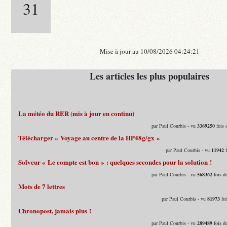
31
Mise à jour au 10/08/2026 04:24:21
Les articles les plus populaires
La météo du RER (mis à jour en continu)
par Paul Courbis - vu
3369250
fois 
Télécharger « Voyage au centre de la HP48g/gx »
par Paul Courbis - vu
11942
f
Solveur « Le compte est bon » : quelques secondes pour la solution !
par Paul Courbis - vu
568362
fois d
Mots de 7 lettres
par Paul Courbis - vu
81973
foi
Chronopost, jamais plus !
par Paul Courbis - vu
289489
fois d