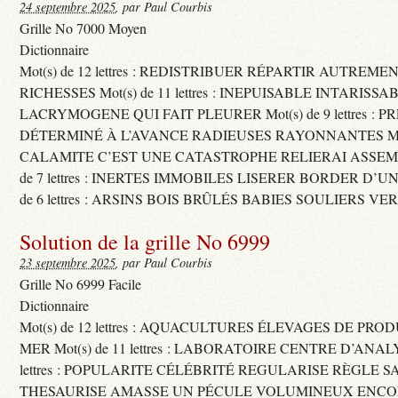
24 septembre 2025
, par Paul Courbis
Grille No 7000 Moyen
Dictionnaire
Mot(s) de 12 lettres : REDISTRIBUER RÉPARTIR AUTREME
RICHESSES Mot(s) de 11 lettres : INEPUISABLE INTARISSA
LACRYMOGENE QUI FAIT PLEURER Mot(s) de 9 lettres : P
DÉTERMINÉ À L’AVANCE RADIEUSES RAYONNANTES Mot(s) 
CALAMITE C’EST UNE CATASTROPHE RELIERAI ASSEMB
de 7 lettres : INERTES IMMOBILES LISERER BORDER D’U
de 6 lettres : ARSINS BOIS BRÛLÉS BABIES SOULIERS VE
Solution de la grille No 6999
23 septembre 2025
, par Paul Courbis
Grille No 6999 Facile
Dictionnaire
Mot(s) de 12 lettres : AQUACULTURES ÉLEVAGES DE PRO
MER Mot(s) de 11 lettres : LABORATOIRE CENTRE D’ANALYS
lettres : POPULARITE CÉLÉBRITÉ REGULARISE RÈGLE S
THESAURISE AMASSE UN PÉCULE VOLUMINEUX ENCOM