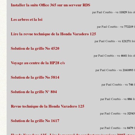
Installer la suite Office 365 sur un serveur RDS
par Paul Courbis - vu
11829
fois d
Les arbres et la loi
par Paul Courbis - vu
772219
f
Lire la revue technique de la Honda Varadero 125
par Paul Courbis - vu
121271
foi
Solution de la grille No 4520
par Paul Courbis - vu
4641
fois d
Voyage au centre de la HP28 c/s
par Paul Courbis - vu
2161093
f
Solution de la grille No 5814
par Paul Courbis - vu
746
f
Solution de la grille N° 804
par Paul Courbis - vu
886
fo
Revue technique de la Honda Varadero 125
par Paul Courbis - vu
32543
Solution de la grille No 1617
par Paul Courbis - vu
8479
f
Honda Varadero 125 - Lire le manuel du conducteur (versions 2007 et pos