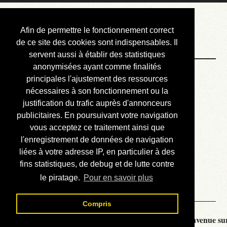
Courbis, « LE »
Afin de permettre le fonctionnement correct
Blog Officiel
de ce site des cookies sont indispensables. Il
servent aussi à établir des statistiques
anonymisées ayant comme finalités
Bienvenue
principales l'ajustement des ressources
Réalisations
nécessaires à son fonctionnement ou la
justification du trafic auprès d'annonceurs
Divers (et d’été)
publicitaires. En poursuivant votre navigation
vous acceptez ce traitement ainsi que
Annonces
l'enregistrement de données de navigation
Liens externes
liées à votre adresse IP, en particulier à des
fins statistiques, de debug et de lutte contre
Téléchargement
le piratage.
Pour en savoir plus
Contact
Compris
Courbis, « LE » Blog Officiel - je vous souhaite la bienvenue sur 