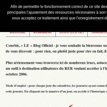
Afin de permettre le fonctionnement correct de ce site de
principales l'ajustement des ressources nécessaires à son f
Courbis, « LE » Blog Officiel
vous acceptez ce traitement ainsi que l'enregistrement de
Bienvenue
Réalisations
Divers (et d’été)
Annonces
Courbis, « LE » Blog Officiel - je vous souhaite la bienvenue su
de vous décevoir : pour rien, ou plutôt juste pour rire en fait, il
Plus sérieusement vous trouverez ici de nombreux trucs, astuces,
un outil à destination utilisateurs du RER voulant accéder à l’
octobre 2006.
Mode d’emploi : pour chaque jour du calendrier, les journées ayant connu de
cette journée. En cliquant sur le numéro d’un jour, on accède à l’historique dé
<