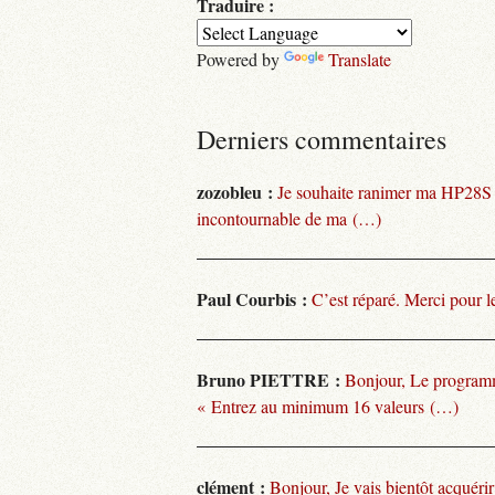
Traduire :
Powered by
Translate
Derniers commentaires
zozobleu :
Je souhaite ranimer ma HP28S
incontournable de ma (…)
Paul Courbis :
C’est réparé. Merci pour l
Bruno PIETTRE :
Bonjour, Le programm
« Entrez au minimum 16 valeurs (…)
clément :
Bonjour, Je vais bientôt acquéri