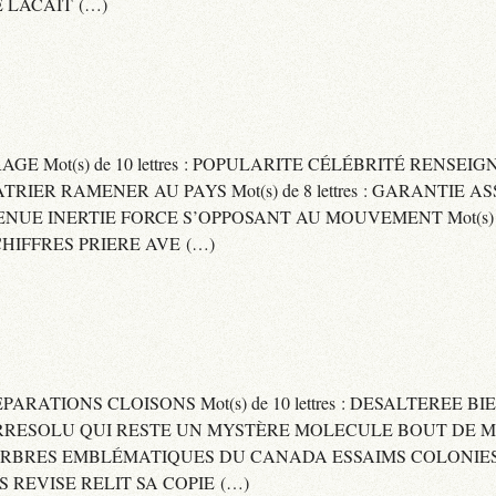
 LACAIT (…)
RAGE Mot(s) de 10 lettres : POPULARITE CÉLÉBRITÉ RENSE
PATRIER RAMENER AU PAYS Mot(s) de 8 lettres : GARANTIE
DVENUE INERTIE FORCE S’OPPOSANT AU MOUVEMENT Mot(s) de 
IFFRES PRIERE AVE (…)
 SEPARATIONS CLOISONS Mot(s) de 10 lettres : DESALTEREE 
: IRRESOLU QUI RESTE UN MYSTÈRE MOLECULE BOUT DE MAT
 ARBRES EMBLÉMATIQUES DU CANADA ESSAIMS COLONIES D
ES REVISE RELIT SA COPIE (…)