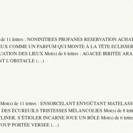
) de 11 lettres : NONINITIEES PROFANES RESERVATION ACHAT
 : CAPITEUX COMME UN PARFUM QUI MONTE À LA TÊTE ECLIS
CUATION DES LIEUX Mot(s) de 6 lettres : AGACEE IRRITÉE A
T L’OBSTACLE (…)
S Mot(s) de 11 lettres : ENSORCELANT ENVOÛTANT MATELA
S DES ÉCUREUILS TRISTESSES MÉLANCOLIES Mot(s) de 8 lett
CLINER, S’ÉTIOLER INCARNE JOUE UN RÔLE Mot(s) de 6 lett
COUP PORTÉE VERSEE (…)