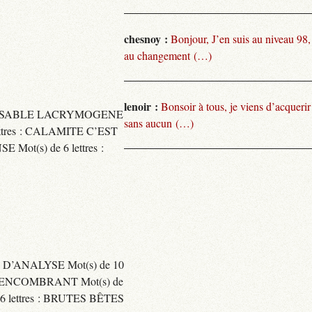
chesnoy :
Bonjour, J’en suis au niveau 98
au changement (…)
lenoir :
Bonsoir à tous, je viens d’acquer
TARISSABLE LACRYMOGENE
sans aucun (…)
tres : CALAMITE C’EST
t(s) de 6 lettres :
 D’ANALYSE Mot(s) de 10
ENCOMBRANT Mot(s) de
 lettres : BRUTES BÊTES