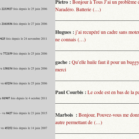
Pietro :
Bonjour à Tous J’ai un problème 
Naradéro. Batterie (…)
vu
2233927
fois depuis le 25 juin 2006
vu
2161036
fois depuis le 27 juin 2006
Hugues :
j’ai recupéré un cadre sans moteu
ne connais (…)
9425
fois depuis le 24 novembre 2011
 vu
772159
fois depuis le 25 juin 2006
gache :
Qu’elle huile faut il pour un bugg
 vu
138154
fois depuis le 25 juin 2006
merci
- vu
65254
fois depuis le 25 juin 2006
Paul Courbis :
Le code est en bas de la p
vu
81907
fois depuis le 4 octobre 2011
 - vu
8427
fois depuis le 23 juin 2015
Marbois :
Bonjour, Pouvez-vous me donn
autre permettant de (…)
- vu
45252
fois depuis le 14 juin 2007