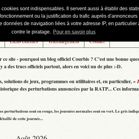
s cookies sont indispensables. Il servent aussi à établir des st
onctionnement ou la justification du trafic auprès d'annonceurs 
 données de navigation liées à votre adresse IP, en particulier à
contre le piratage.
Pour en savoir plus
Liens externes
Téléchargement
Contact
r ce site - pourquoi un blog officiel Courbis ? C’est une bonne ques
 y a des trucs officiels partout, alors en voici un de plus :-D.
 solutions de jeux, programmes ou utilitaires et, en particulier, «
historique des perturbations annoncées par la RATP... Ces informat
s perturbations sont en rouge, les journées normales sont en vert. Le gris indiq
taillé de cette journée...
Août 2026