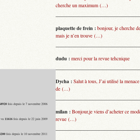
cherche un maximum (…)
plaquette de frein :
bonjour, je cherche de
mais je n’en trouve (…)
dudu :
merci pour la revue tehcnique
Dycha :
Salut à tous, J’ai utilisé la menace
de (…)
68920
fois depuis le 7 novembre 2006
milan :
Bonjour,je viens d’acheter ce modèl
revue (…)
- vu
11616
fois depuis le 22 juin 2009
8200
fois depuis le 10 novembre 2011