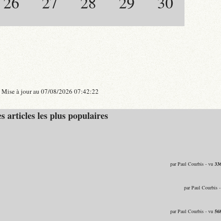
26
27
28
29
30
Mise à jour au 07/08/2026 07:42:22
s articles les plus populaires
par Paul Courbis - vu
33
par Paul Courbis 
par Paul Courbis - vu
56