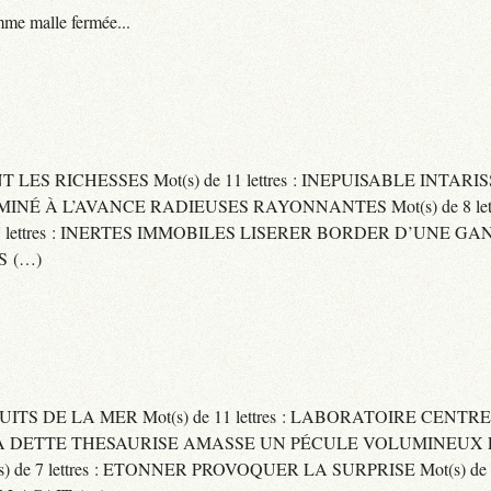
me malle fermée...
ENT LES RICHESSES Mot(s) de 11 lettres : INEPUISABLE IN
ERMINÉ À L’AVANCE RADIEUSES RAYONNANTES Mot(s) de 8 let
ttres : INERTES IMMOBILES LISERER BORDER D’UNE GANSE Mo
S (…)
UITS DE LA MER Mot(s) de 11 lettres : LABORATOIRE CENTRE
E SA DETTE THESAURISE AMASSE UN PÉCULE VOLUMINEUX 
) de 7 lettres : ETONNER PROVOQUER LA SURPRISE Mot(s) de 6