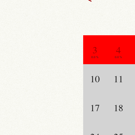
3
4
0.0 %
0.0 %
10
11
17
18