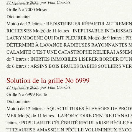
24 septembre 2025
, par Paul Courbis
Grille No 7000 Moyen
Dictionnaire
Mot(s) de 12 lettres : REDISTRIBUER RÉPARTIR AUTREME
RICHESSES Mot(s) de 11 lettres : INEPUISABLE INTARISSA
LACRYMOGENE QUI FAIT PLEURER Mot(s) de 9 lettres : P
DÉTERMINÉ À L’AVANCE RADIEUSES RAYONNANTES Mot(s) 
CALAMITE C’EST UNE CATASTROPHE RELIERAI ASSEMB
de 7 lettres : INERTES IMMOBILES LISERER BORDER D’U
de 6 lettres : ARSINS BOIS BRÛLÉS BABIES SOULIERS VE
Solution de la grille No 6999
23 septembre 2025
, par Paul Courbis
Grille No 6999 Facile
Dictionnaire
Mot(s) de 12 lettres : AQUACULTURES ÉLEVAGES DE PRO
MER Mot(s) de 11 lettres : LABORATOIRE CENTRE D’ANALYS
lettres : POPULARITE CÉLÉBRITÉ REGULARISE RÈGLE S
THESAURISE AMASSE UN PÉCULE VOLUMINEUX ENCOM