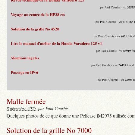
par Paul Courbis - vu
32535
Voyage au centre de la HP28 c/s
par Paul Courbis - vu
2161085
f
Solution de la grille No 4520
par Paul Courbis - vu
4631
fois d
Lire le manuel d’atelier de la Honda Varadero 125 v1
par Paul Courbis - vu
86919
foi
Mentions légales
par Paul Courbis - vu
24455
fois d
Passage en IPv6
par Paul Courbis - vu
22806
fo
Malle fermée
8 décembre 2025
, par Paul Courbis
Quelques photos de ce que donne une Pelicase iM2975 utilisée com
Solution de la grille No 7000