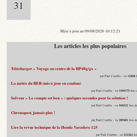
31
Mise à jour au 09/08/2026 10:12:21
Les articles les plus populaires
Télécharger « Voyage au centre de la HP48g/gx »
par Paul Courbis - vu
11868
f
La météo du RER (mis à jour en continu)
par Paul Courbis - vu
3369175
fois 
Solveur « Le compte est bon » : quelques secondes pour la solution !
par Paul Courbis - vu
568321
fois d
Chronopost, jamais plus !
par Paul Courbis - vu
289481
fois d
Lire la revue technique de la Honda Varadero 125
par Paul Courbis - vu
121262
foi