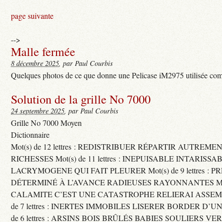
page suivante
-->
Malle fermée
8 décembre 2025
, par Paul Courbis
Quelques photos de ce que donne une Pelicase iM2975 utilisée com
Solution de la grille No 7000
24 septembre 2025
, par Paul Courbis
Grille No 7000 Moyen
Dictionnaire
Mot(s) de 12 lettres : REDISTRIBUER RÉPARTIR AUTREME
RICHESSES Mot(s) de 11 lettres : INEPUISABLE INTARISSA
LACRYMOGENE QUI FAIT PLEURER Mot(s) de 9 lettres : P
DÉTERMINÉ À L’AVANCE RADIEUSES RAYONNANTES Mot(s) 
CALAMITE C’EST UNE CATASTROPHE RELIERAI ASSEMB
de 7 lettres : INERTES IMMOBILES LISERER BORDER D’U
de 6 lettres : ARSINS BOIS BRÛLÉS BABIES SOULIERS VE