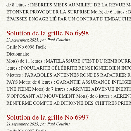
de 8 lettres : INSEREES MISES AU MILIEU DE LA REVUE Mot(s)
ETONNER PROVOQUER LA SURPRISE Mot(s) de 6 lettres :
ÉPAISSES ENGAGE LIÉ PAR UN CONTRAT D’EMBAUCHE
Solution de la grille No 6998
22 septembre 2025
, par Paul Courbis
Grille No 6998 Facile
Dictionnaire
Mot(s) de 11 lettres : MATELASSURE C’EST DU REMBOURRA
lettres : POPULARITE CÉLÉBRITÉ RENSEIGNEE BIEN INFO
9 lettres : PARABOLES ANTENNES RONDES RAPATRIER
PAYS Mot(s) de 8 lettres : GARANTIE ASSURANCE INFLI
UNE PEINE Mot(s) de 7 lettres : ARRIVEE ADVENUE INER
S’OPPOSANT AU MOUVEMENT Mot(s) de 6 lettres : AERE
RENFERMÉ COMPTE ADDITIONNE DES CHIFFRES PRIER
Solution de la grille No 6997
21 septembre 2025
, par Paul Courbis
Grille No 6997 Facile