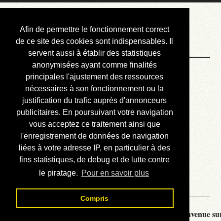
Courbis, « LE »
Afin de permettre le fonctionnement correct
Blog Officiel
de ce site des cookies sont indispensables. Il
servent aussi à établir des statistiques
anonymisées ayant comme finalités
Bienvenue
principales l'ajustement des ressources
Réalisations
nécessaires à son fonctionnement ou la
justification du trafic auprès d'annonceurs
Divers (et d’été)
publicitaires. En poursuivant votre navigation
vous acceptez ce traitement ainsi que
Annonces
l'enregistrement de données de navigation
Liens externes
liées à votre adresse IP, en particulier à des
fins statistiques, de debug et de lutte contre
Téléchargement
le piratage.
Pour en savoir plus
Contact
Compris
Courbis, « LE » Blog Officiel - je vous souhaite la bienvenue sur 