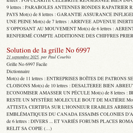
9 lettres : PARABOLES ANTENNES RONDES RAPATRIER
PAYS Mot(s) de 8 lettres : GARANTIE ASSURANCE INFLI
UNE PEINE Mot(s) de 7 lettres : ARRIVEE ADVENUE INER
S’OPPOSANT AU MOUVEMENT Mot(s) de 6 lettres : AERE
RENFERMÉ COMPTE ADDITIONNE DES CHIFFRES PRIER
Solution de la grille No 6997
21 septembre 2025
, par Paul Courbis
Grille No 6997 Facile
Dictionnaire
Mot(s) de 11 lettres : ENTREPRISES BOÎTES DE PATRONS
CLOISONS Mot(s) de 10 lettres : DESALTEREE BIEN ABRE
ECONOMISER AMASSER UN PÉCULE Mot(s) de 8 lettres : 
RESTE UN MYSTÈRE MOLECULE BOUT DE MATIÈRE Mot(s) d
ATTESTA CERTIFIA SUR L’HONNEUR ERABLES ARBRE
EMBLÉMATIQUES DU CANADA ESSAIMS COLONIES D’AB
de 6 lettres : DIVERS ... ET VARIÉS FORUMS PLACES RO
RELIT SA COPIE (…)