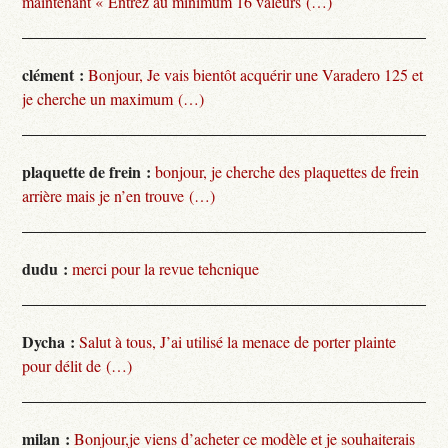
maintenant « Entrez au minimum 16 valeurs (…)
clément :
Bonjour, Je vais bientôt acquérir une Varadero 125 et
je cherche un maximum (…)
plaquette de frein :
bonjour, je cherche des plaquettes de frein
arrière mais je n’en trouve (…)
dudu :
merci pour la revue tehcnique
Dycha :
Salut à tous, J’ai utilisé la menace de porter plainte
pour délit de (…)
milan :
Bonjour,je viens d’acheter ce modèle et je souhaiterais