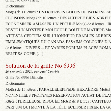
Dictionnaire
Mot(s) de 11 lettres : ENTREPRISES BOÎTES DE PATRONS
CLOISONS Mot(s) de 10 lettres : DESALTEREE BIEN ABRE
ECONOMISER AMASSER UN PÉCULE Mot(s) de 8 lettres : 
RESTE UN MYSTÈRE MOLECULE BOUT DE MATIÈRE Mot(s) d
ATTESTA CERTIFIA SUR L’HONNEUR ERABLES ARBRE
EMBLÉMATIQUES DU CANADA ESSAIMS COLONIES D’AB
de 6 lettres : DIVERS ... ET VARIÉS FORUMS PLACES RO
RELIT SA COPIE (…)
Solution de la grille No 6996
20 septembre 2025
, par Paul Courbis
Grille No 6996 Difficile
Dictionnaire
Mot(s) de 15 lettres : PARALLELEPIPEDE HEXAÈDRE Mot(s) de 
NONINITIEES PROFANES RESERVATION ACHAT DE PLACES
lettres : PERILLEUSE RISQUÉE Mot(s) de 8 lettres : CAPI
PARFUM QUI MONTE À LA TÊTE ECLISSER FIXER LA G