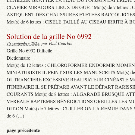
CLAPIER MIRADORS LIEUX DE GUET Mot(s) de 7 lettres : 
ASTIQUENT DES CHAUSSURES ETETEES RACCOURCIES
Mot(s) de 6 lettres : CISELE TAILLÉ AU CISEAU IRRITE À 
Solution de la grille No 6992
16 septembre 2025
, par Paul Courbis
Grille No 6992 Difficile
Dictionnaire
Mot(s) de 12 lettres : CHLOROFORMER ENDORMIR MO
MINIATURISTE IL PEINT SUR LES MANUSCRITS Mot(s) de 11 
OUTRANCIERE EXCESSIVE REALISATEUR CINÉASTE Mot(s) d
ITINERAIRE IL SE PRÉPARE AVANT LE DÉPART RARISS
COURANTS Mot(s) de 8 lettres : ALGARADE BRUSQUE A
VERBALE BAPTEMES BÉNÉDICTIONS OREILLES LES MU
DIT-ON Mot(s) de 7 lettres : CUILLER ON LA REMUE DANS 
de 6 (…)
page précédente