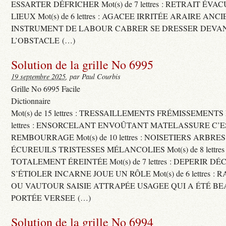
ESSARTER DÉFRICHER Mot(s) de 7 lettres : RETRAIT ÉV
LIEUX Mot(s) de 6 lettres : AGACEE IRRITÉE ARAIRE ANC
INSTRUMENT DE LABOUR CABRER SE DRESSER DEVA
L’OBSTACLE (…)
Solution de la grille No 6995
19 septembre 2025
, par Paul Courbis
Grille No 6995 Facile
Dictionnaire
Mot(s) de 15 lettres : TRESSAILLEMENTS FRÉMISSEMENTS M
lettres : ENSORCELANT ENVOÛTANT MATELASSURE C’
REMBOURRAGE Mot(s) de 10 lettres : NOISETIERS ARBRE
ÉCUREUILS TRISTESSES MÉLANCOLIES Mot(s) de 8 lettre
TOTALEMENT ÉREINTÉE Mot(s) de 7 lettres : DEPERIR DÉ
S’ÉTIOLER INCARNE JOUE UN RÔLE Mot(s) de 6 lettres :
OU VAUTOUR SAISIE ATTRAPÉE USAGEE QUI A ÉTÉ B
PORTÉE VERSEE (…)
Solution de la grille No 6994