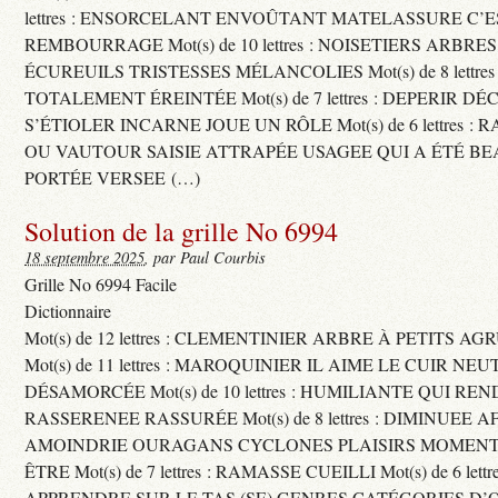
lettres : ENSORCELANT ENVOÛTANT MATELASSURE C’
REMBOURRAGE Mot(s) de 10 lettres : NOISETIERS ARBRE
ÉCUREUILS TRISTESSES MÉLANCOLIES Mot(s) de 8 lettre
TOTALEMENT ÉREINTÉE Mot(s) de 7 lettres : DEPERIR DÉ
S’ÉTIOLER INCARNE JOUE UN RÔLE Mot(s) de 6 lettres :
OU VAUTOUR SAISIE ATTRAPÉE USAGEE QUI A ÉTÉ B
PORTÉE VERSEE (…)
Solution de la grille No 6994
18 septembre 2025
, par Paul Courbis
Grille No 6994 Facile
Dictionnaire
Mot(s) de 12 lettres : CLEMENTINIER ARBRE À PETITS A
Mot(s) de 11 lettres : MAROQUINIER IL AIME LE CUIR NE
DÉSAMORCÉE Mot(s) de 10 lettres : HUMILIANTE QUI R
RASSERENEE RASSURÉE Mot(s) de 8 lettres : DIMINUEE A
AMOINDRIE OURAGANS CYCLONES PLAISIRS MOMENTS
ÊTRE Mot(s) de 7 lettres : RAMASSE CUEILLI Mot(s) de 6 let
APPRENDRE SUR LE TAS (SE) GENRES CATÉGORIES D’