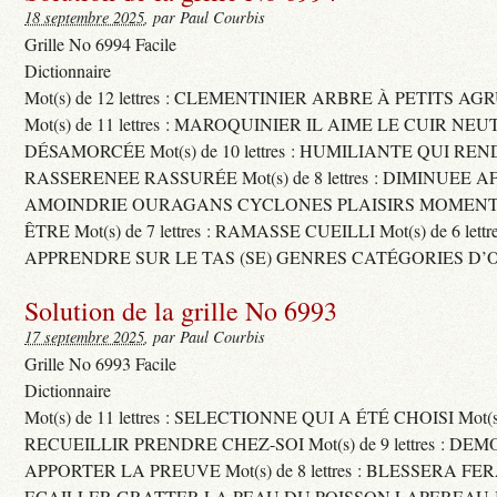
18 septembre 2025
, par Paul Courbis
Grille No 6994 Facile
Dictionnaire
Mot(s) de 12 lettres : CLEMENTINIER ARBRE À PETITS A
Mot(s) de 11 lettres : MAROQUINIER IL AIME LE CUIR NE
DÉSAMORCÉE Mot(s) de 10 lettres : HUMILIANTE QUI R
RASSERENEE RASSURÉE Mot(s) de 8 lettres : DIMINUEE A
AMOINDRIE OURAGANS CYCLONES PLAISIRS MOMENTS
ÊTRE Mot(s) de 7 lettres : RAMASSE CUEILLI Mot(s) de 6 let
APPRENDRE SUR LE TAS (SE) GENRES CATÉGORIES D’
Solution de la grille No 6993
17 septembre 2025
, par Paul Courbis
Grille No 6993 Facile
Dictionnaire
Mot(s) de 11 lettres : SELECTIONNE QUI A ÉTÉ CHOISI Mot(s) d
RECUEILLIR PRENDRE CHEZ-SOI Mot(s) de 9 lettres : D
APPORTER LA PREUVE Mot(s) de 8 lettres : BLESSERA FE
ECAILLER GRATTER LA PEAU DU POISSON LAPEREAU 