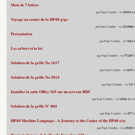
Mots de 7 lettres
par Paul Courbis - vu
81954
foi
Voyage au centre de la HP48 g/gx
par Paul Courbis - vu
2233986
f
Présentation
par Paul Courbis - vu
7663
f
Les arbres et la loi
par Paul Courbis - vu
772207
f
Solution de la grille No 1617
par Paul Courbis - vu
8471
f
Solution de la grille No 5814
par Paul Courbis - vu
737
f
Installer la suite Office 365 sur un serveur RDS
par Paul Courbis - vu
11816
fois d
Solution de la grille N° 804
par Paul Courbis - vu
877
fo
HP48 Machine Language - A Journey to the Center of the HP48 s/sx
par Paul Courbis - vu
138203
f
Revue technique de la Honda Varadero 125