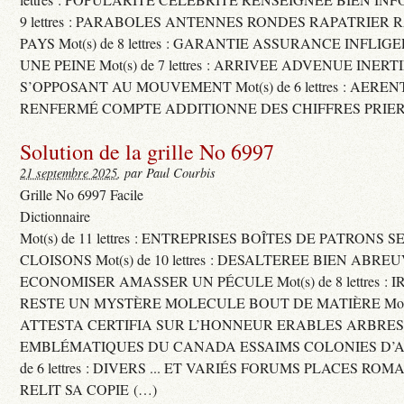
9 lettres : PARABOLES ANTENNES RONDES RAPATRIER
PAYS Mot(s) de 8 lettres : GARANTIE ASSURANCE INFLI
UNE PEINE Mot(s) de 7 lettres : ARRIVEE ADVENUE INER
S’OPPOSANT AU MOUVEMENT Mot(s) de 6 lettres : AERE
RENFERMÉ COMPTE ADDITIONNE DES CHIFFRES PRIER
Solution de la grille No 6997
21 septembre 2025
, par Paul Courbis
Grille No 6997 Facile
Dictionnaire
Mot(s) de 11 lettres : ENTREPRISES BOÎTES DE PATRONS
CLOISONS Mot(s) de 10 lettres : DESALTEREE BIEN ABRE
ECONOMISER AMASSER UN PÉCULE Mot(s) de 8 lettres : 
RESTE UN MYSTÈRE MOLECULE BOUT DE MATIÈRE Mot(s) d
ATTESTA CERTIFIA SUR L’HONNEUR ERABLES ARBRE
EMBLÉMATIQUES DU CANADA ESSAIMS COLONIES D’AB
de 6 lettres : DIVERS ... ET VARIÉS FORUMS PLACES RO
RELIT SA COPIE (…)