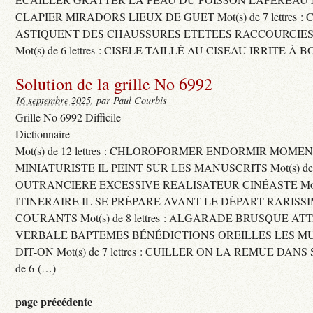
CLAPIER MIRADORS LIEUX DE GUET Mot(s) de 7 lettres : 
ASTIQUENT DES CHAUSSURES ETETEES RACCOURCIES
Mot(s) de 6 lettres : CISELE TAILLÉ AU CISEAU IRRITE À 
Solution de la grille No 6992
16 septembre 2025
, par Paul Courbis
Grille No 6992 Difficile
Dictionnaire
Mot(s) de 12 lettres : CHLOROFORMER ENDORMIR MO
MINIATURISTE IL PEINT SUR LES MANUSCRITS Mot(s) de 11 
OUTRANCIERE EXCESSIVE REALISATEUR CINÉASTE Mot(s) d
ITINERAIRE IL SE PRÉPARE AVANT LE DÉPART RARISS
COURANTS Mot(s) de 8 lettres : ALGARADE BRUSQUE A
VERBALE BAPTEMES BÉNÉDICTIONS OREILLES LES MU
DIT-ON Mot(s) de 7 lettres : CUILLER ON LA REMUE DANS 
de 6 (…)
page précédente