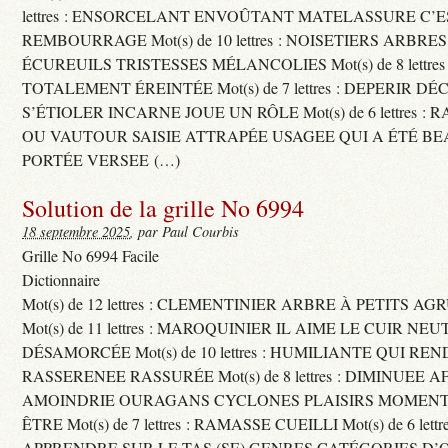
lettres : ENSORCELANT ENVOÛTANT MATELASSURE C’
REMBOURRAGE Mot(s) de 10 lettres : NOISETIERS ARBRE
ÉCUREUILS TRISTESSES MÉLANCOLIES Mot(s) de 8 lettre
TOTALEMENT ÉREINTÉE Mot(s) de 7 lettres : DEPERIR DÉ
S’ÉTIOLER INCARNE JOUE UN RÔLE Mot(s) de 6 lettres :
OU VAUTOUR SAISIE ATTRAPÉE USAGEE QUI A ÉTÉ B
PORTÉE VERSEE (…)
Solution de la grille No 6994
18 septembre 2025
, par Paul Courbis
Grille No 6994 Facile
Dictionnaire
Mot(s) de 12 lettres : CLEMENTINIER ARBRE À PETITS A
Mot(s) de 11 lettres : MAROQUINIER IL AIME LE CUIR NE
DÉSAMORCÉE Mot(s) de 10 lettres : HUMILIANTE QUI R
RASSERENEE RASSURÉE Mot(s) de 8 lettres : DIMINUEE A
AMOINDRIE OURAGANS CYCLONES PLAISIRS MOMENTS
ÊTRE Mot(s) de 7 lettres : RAMASSE CUEILLI Mot(s) de 6 let
APPRENDRE SUR LE TAS (SE) GENRES CATÉGORIES D’