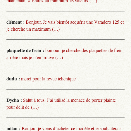
maintenant « Entrez au minimum 16 valeurs (…)
clément :
Bonjour, Je vais bientôt acquérir une Varadero 125 et
je cherche un maximum (…)
plaquette de frein :
bonjour, je cherche des plaquettes de frein
arrière mais je n’en trouve (…)
dudu :
merci pour la revue tehcnique
Dycha :
Salut à tous, J’ai utilisé la menace de porter plainte
pour délit de (…)
milan :
Bonjour,je viens d’acheter ce modèle et je souhaiterais