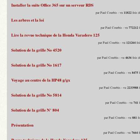
Installer la suite Office 365 sur un serveur RDS
par Paul Courbis - vu
11822
fois d
Les arbres et la loi
par Paul Courbis - vu
772212
f
Lire la revue technique de la Honda Varadero 125
par Paul Courbis - vu
121264
foi
Solution de la grille No 4520
par Paul Courbis - vu
4636
fois d
Solution de la grille No 1617
par Paul Courbis - vu
8475
f
Voyage au centre de la HP48 g/gx
par Paul Courbis - vu
2233988
f
Solution de la grille No 5814
par Paul Courbis - vu
741
f
Solution de la grille N° 804
par Paul Courbis - vu
881
fo
Présentation
par Paul Courbis - vu
7664
f
Revue technique de la Honda Varadero 125