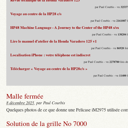
par Paul Courbis - vu
32537
Voyage au centre de la HP28 c/s
par Paul Courbis - vu
2161087
f
HP48 Machine Language - A Journey to the Center of the HP48 s/sx
par Paul Courbis - vu
138204
f
Lire le manuel d’atelier de la Honda Varadero 125 v1
par Paul Courbis - vu
86920
foi
Localisation iPhone : votre téléphone est indiscret
par Paul Courbis - vu
2278780
fois d
Télécharger « Voyage au centre de la HP28c/s »
par Paul Courbis - vu
11400
f
Malle fermée
8 décembre 2025
, par Paul Courbis
Quelques photos de ce que donne une Pelicase iM2975 utilisée com
Solution de la grille No 7000