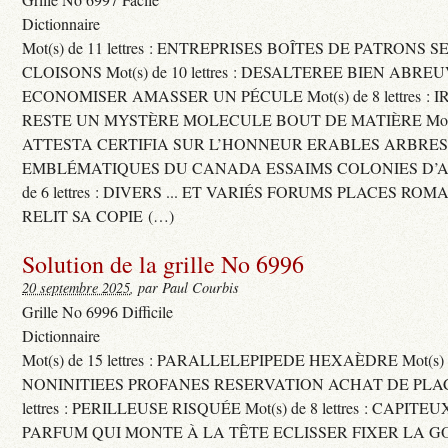
Dictionnaire
Mot(s) de 11 lettres : ENTREPRISES BOÎTES DE PATRONS
CLOISONS Mot(s) de 10 lettres : DESALTEREE BIEN ABRE
ECONOMISER AMASSER UN PÉCULE Mot(s) de 8 lettres : 
RESTE UN MYSTÈRE MOLECULE BOUT DE MATIÈRE Mot(s) d
ATTESTA CERTIFIA SUR L’HONNEUR ERABLES ARBRE
EMBLÉMATIQUES DU CANADA ESSAIMS COLONIES D’AB
de 6 lettres : DIVERS ... ET VARIÉS FORUMS PLACES RO
RELIT SA COPIE (…)
Solution de la grille No 6996
20 septembre 2025
, par Paul Courbis
Grille No 6996 Difficile
Dictionnaire
Mot(s) de 15 lettres : PARALLELEPIPEDE HEXAÈDRE Mot(s) de 
NONINITIEES PROFANES RESERVATION ACHAT DE PLACES
lettres : PERILLEUSE RISQUÉE Mot(s) de 8 lettres : CAPI
PARFUM QUI MONTE À LA TÊTE ECLISSER FIXER LA G