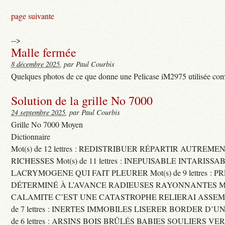
page suivante
-->
Malle fermée
8 décembre 2025
, par Paul Courbis
Quelques photos de ce que donne une Pelicase iM2975 utilisée com
Solution de la grille No 7000
24 septembre 2025
, par Paul Courbis
Grille No 7000 Moyen
Dictionnaire
Mot(s) de 12 lettres : REDISTRIBUER RÉPARTIR AUTREME
RICHESSES Mot(s) de 11 lettres : INEPUISABLE INTARISSA
LACRYMOGENE QUI FAIT PLEURER Mot(s) de 9 lettres : P
DÉTERMINÉ À L’AVANCE RADIEUSES RAYONNANTES Mot(s) 
CALAMITE C’EST UNE CATASTROPHE RELIERAI ASSEMB
de 7 lettres : INERTES IMMOBILES LISERER BORDER D’U
de 6 lettres : ARSINS BOIS BRÛLÉS BABIES SOULIERS VE