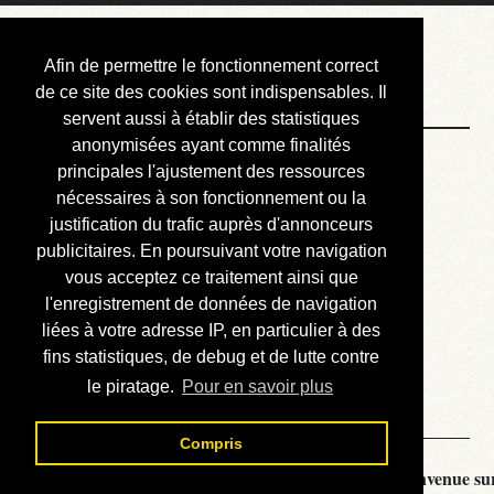
Courbis, « LE »
Afin de permettre le fonctionnement correct
Blog Officiel
de ce site des cookies sont indispensables. Il
servent aussi à établir des statistiques
anonymisées ayant comme finalités
Bienvenue
principales l'ajustement des ressources
Réalisations
nécessaires à son fonctionnement ou la
justification du trafic auprès d'annonceurs
Divers (et d’été)
publicitaires. En poursuivant votre navigation
vous acceptez ce traitement ainsi que
Annonces
l'enregistrement de données de navigation
Liens externes
liées à votre adresse IP, en particulier à des
fins statistiques, de debug et de lutte contre
Téléchargement
le piratage.
Pour en savoir plus
Contact
Compris
Courbis, « LE » Blog Officiel - je vous souhaite la bienvenue sur 