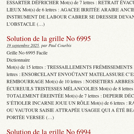
ESSARTER DÉFRICHER Mot(s) de 7 lettres : RETRAIT ÉV
LIEUX Mot(s) de 6 lettres : AGACEE IRRITÉE ARAIRE ANC
INSTRUMENT DE LABOUR CABRER SE DRESSER DEVA
L’OBSTACLE (…)
Solution de la grille No 6995
19 septembre 2025
, par Paul Courbis
Grille No 6995 Facile
Dictionnaire
Mot(s) de 15 lettres : TRESSAILLEMENTS FRÉMISSEMENTS M
lettres : ENSORCELANT ENVOÛTANT MATELASSURE C’
REMBOURRAGE Mot(s) de 10 lettres : NOISETIERS ARBRE
ÉCUREUILS TRISTESSES MÉLANCOLIES Mot(s) de 8 lettre
TOTALEMENT ÉREINTÉE Mot(s) de 7 lettres : DEPERIR DÉ
S’ÉTIOLER INCARNE JOUE UN RÔLE Mot(s) de 6 lettres :
OU VAUTOUR SAISIE ATTRAPÉE USAGEE QUI A ÉTÉ B
PORTÉE VERSEE (…)
Solution de la grille No 6994