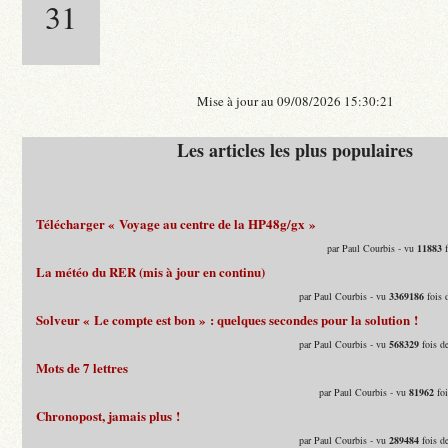
31
Mise à jour au 09/08/2026 15:30:21
Les articles les plus populaires
Télécharger « Voyage au centre de la HP48g/gx »
par Paul Courbis - vu
11883
f
La météo du RER (mis à jour en continu)
par Paul Courbis - vu
3369186
fois 
Solveur « Le compte est bon » : quelques secondes pour la solution !
par Paul Courbis - vu
568329
fois d
Mots de 7 lettres
par Paul Courbis - vu
81962
foi
Chronopost, jamais plus !
par Paul Courbis - vu
289484
fois d