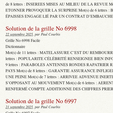
de 8 lettres : INSEREES MISES AU MILIEU DE LA REVUE Mot(s)
ETONNER PROVOQUER LA SURPRISE Mot(s) de 6 lettres :
ÉPAISSES ENGAGE LIÉ PAR UN CONTRAT D’EMBAUCHE
Solution de la grille No 6998
22 septembre 2025
, par Paul Courbis
Grille No 6998 Facile
Dictionnaire
Mot(s) de 11 lettres : MATELASSURE C’EST DU REMBOURRA
lettres : POPULARITE CÉLÉBRITÉ RENSEIGNEE BIEN INFO
9 lettres : PARABOLES ANTENNES RONDES RAPATRIER
PAYS Mot(s) de 8 lettres : GARANTIE ASSURANCE INFLI
UNE PEINE Mot(s) de 7 lettres : ARRIVEE ADVENUE INER
S’OPPOSANT AU MOUVEMENT Mot(s) de 6 lettres : AERE
RENFERMÉ COMPTE ADDITIONNE DES CHIFFRES PRIER
Solution de la grille No 6997
21 septembre 2025
, par Paul Courbis
Grille No 6997 Facile