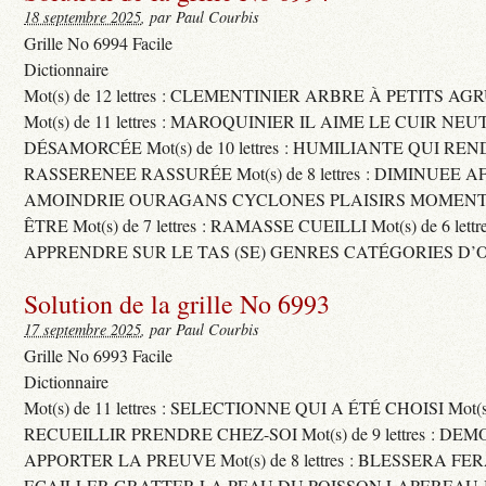
18 septembre 2025
, par Paul Courbis
Grille No 6994 Facile
Dictionnaire
Mot(s) de 12 lettres : CLEMENTINIER ARBRE À PETITS A
Mot(s) de 11 lettres : MAROQUINIER IL AIME LE CUIR NE
DÉSAMORCÉE Mot(s) de 10 lettres : HUMILIANTE QUI R
RASSERENEE RASSURÉE Mot(s) de 8 lettres : DIMINUEE A
AMOINDRIE OURAGANS CYCLONES PLAISIRS MOMENTS
ÊTRE Mot(s) de 7 lettres : RAMASSE CUEILLI Mot(s) de 6 let
APPRENDRE SUR LE TAS (SE) GENRES CATÉGORIES D’
Solution de la grille No 6993
17 septembre 2025
, par Paul Courbis
Grille No 6993 Facile
Dictionnaire
Mot(s) de 11 lettres : SELECTIONNE QUI A ÉTÉ CHOISI Mot(s) d
RECUEILLIR PRENDRE CHEZ-SOI Mot(s) de 9 lettres : D
APPORTER LA PREUVE Mot(s) de 8 lettres : BLESSERA FE
ECAILLER GRATTER LA PEAU DU POISSON LAPEREAU 