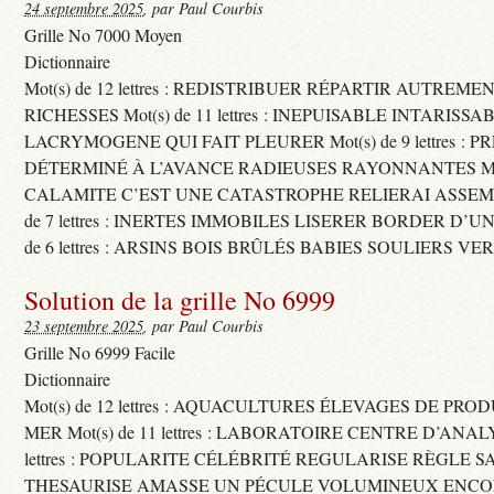
24 septembre 2025
, par Paul Courbis
Grille No 7000 Moyen
Dictionnaire
Mot(s) de 12 lettres : REDISTRIBUER RÉPARTIR AUTREME
RICHESSES Mot(s) de 11 lettres : INEPUISABLE INTARISSA
LACRYMOGENE QUI FAIT PLEURER Mot(s) de 9 lettres : P
DÉTERMINÉ À L’AVANCE RADIEUSES RAYONNANTES Mot(s) 
CALAMITE C’EST UNE CATASTROPHE RELIERAI ASSEMB
de 7 lettres : INERTES IMMOBILES LISERER BORDER D’U
de 6 lettres : ARSINS BOIS BRÛLÉS BABIES SOULIERS VE
Solution de la grille No 6999
23 septembre 2025
, par Paul Courbis
Grille No 6999 Facile
Dictionnaire
Mot(s) de 12 lettres : AQUACULTURES ÉLEVAGES DE PRO
MER Mot(s) de 11 lettres : LABORATOIRE CENTRE D’ANALYS
lettres : POPULARITE CÉLÉBRITÉ REGULARISE RÈGLE S
THESAURISE AMASSE UN PÉCULE VOLUMINEUX ENCOM