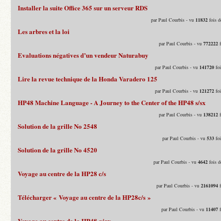
Installer la suite Office 365 sur un serveur RDS
par Paul Courbis - vu
11832
fois d
Les arbres et la loi
par Paul Courbis - vu
772222
f
Evaluations négatives d’un vendeur Naturabuy
par Paul Courbis - vu
141720
foi
Lire la revue technique de la Honda Varadero 125
par Paul Courbis - vu
121272
foi
HP48 Machine Language - A Journey to the Center of the HP48 s/sx
par Paul Courbis - vu
138212
f
Solution de la grille No 2548
par Paul Courbis - vu
533
foi
Solution de la grille No 4520
par Paul Courbis - vu
4642
fois d
Voyage au centre de la HP28 c/s
par Paul Courbis - vu
2161094
f
Télécharger « Voyage au centre de la HP28c/s »
par Paul Courbis - vu
11407
f
Voyage au centre de la HP48 g/gx