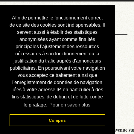
Courbis, « LE »
Afin de permettre le fonctionnement correct
Blog Officiel
de ce site des cookies sont indispensables. Il
servent aussi à établir des statistiques
anonymisées ayant comme finalités
Bienvenue
principales l'ajustement des ressources
Réalisations
nécessaires à son fonctionnement ou la
justification du trafic auprès d'annonceurs
Divers (et d’été)
publicitaires. En poursuivant votre navigation
vous acceptez ce traitement ainsi que
Annonces
l'enregistrement de données de navigation
Liens externes
liées à votre adresse IP, en particulier à des
fins statistiques, de debug et de lutte contre
Téléchargement
le piratage.
Pour en savoir plus
Contact
Compris
Courbis, « LE » Blog Officiel - je vous souhaite la bienvenue sur 