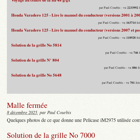
par Paul Courbis - vu
2233992
f
Honda Varadero 125 - Lire le manuel du conducteur (versions 2001 à 20
par Paul Courbis - vu
163714
foi
Honda Varadero 125 - Lire le manuel du conducteur (versions 2007 et pos
par Paul Courbis - vu
118928
foi
Solution de la grille No 5814
par Paul Courbis - vu
746
f
Solution de la grille N° 804
par Paul Courbis - vu
886
fo
Solution de la grille No 5648
par Paul Courbis - vu
701
fois
Malle fermée
8 décembre 2025
, par Paul Courbis
Quelques photos de ce que donne une Pelicase iM2975 utilisée com
Solution de la grille No 7000