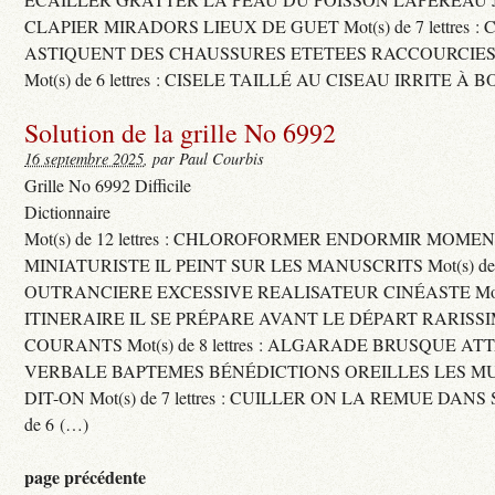
CLAPIER MIRADORS LIEUX DE GUET Mot(s) de 7 lettres : 
ASTIQUENT DES CHAUSSURES ETETEES RACCOURCIES
Mot(s) de 6 lettres : CISELE TAILLÉ AU CISEAU IRRITE À 
Solution de la grille No 6992
16 septembre 2025
, par Paul Courbis
Grille No 6992 Difficile
Dictionnaire
Mot(s) de 12 lettres : CHLOROFORMER ENDORMIR MO
MINIATURISTE IL PEINT SUR LES MANUSCRITS Mot(s) de 11 
OUTRANCIERE EXCESSIVE REALISATEUR CINÉASTE Mot(s) d
ITINERAIRE IL SE PRÉPARE AVANT LE DÉPART RARISS
COURANTS Mot(s) de 8 lettres : ALGARADE BRUSQUE A
VERBALE BAPTEMES BÉNÉDICTIONS OREILLES LES MU
DIT-ON Mot(s) de 7 lettres : CUILLER ON LA REMUE DANS 
de 6 (…)
page précédente