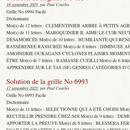
18 septembre 2025
, par Paul Courbis
Grille No 6994 Facile
Dictionnaire
Mot(s) de 12 lettres : CLEMENTINIER ARBRE À PETITS A
Mot(s) de 11 lettres : MAROQUINIER IL AIME LE CUIR NE
DÉSAMORCÉE Mot(s) de 10 lettres : HUMILIANTE QUI R
RASSERENEE RASSURÉE Mot(s) de 8 lettres : DIMINUEE A
AMOINDRIE OURAGANS CYCLONES PLAISIRS MOMENTS
ÊTRE Mot(s) de 7 lettres : RAMASSE CUEILLI Mot(s) de 6 let
APPRENDRE SUR LE TAS (SE) GENRES CATÉGORIES D’
Solution de la grille No 6993
17 septembre 2025
, par Paul Courbis
Grille No 6993 Facile
Dictionnaire
Mot(s) de 11 lettres : SELECTIONNE QUI A ÉTÉ CHOISI Mot(s) d
RECUEILLIR PRENDRE CHEZ-SOI Mot(s) de 9 lettres : D
APPORTER LA PREUVE Mot(s) de 8 lettres : BLESSERA FE
ECAILLER GRATTER LA PEAU DU POISSON LAPEREAU 