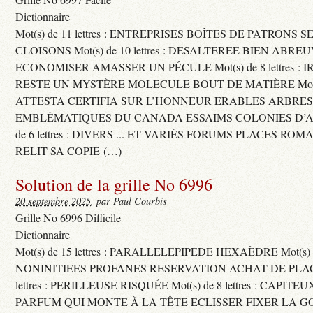
Dictionnaire
Mot(s) de 11 lettres : ENTREPRISES BOÎTES DE PATRONS
CLOISONS Mot(s) de 10 lettres : DESALTEREE BIEN ABRE
ECONOMISER AMASSER UN PÉCULE Mot(s) de 8 lettres : 
RESTE UN MYSTÈRE MOLECULE BOUT DE MATIÈRE Mot(s) d
ATTESTA CERTIFIA SUR L’HONNEUR ERABLES ARBRE
EMBLÉMATIQUES DU CANADA ESSAIMS COLONIES D’AB
de 6 lettres : DIVERS ... ET VARIÉS FORUMS PLACES RO
RELIT SA COPIE (…)
Solution de la grille No 6996
20 septembre 2025
, par Paul Courbis
Grille No 6996 Difficile
Dictionnaire
Mot(s) de 15 lettres : PARALLELEPIPEDE HEXAÈDRE Mot(s) de 
NONINITIEES PROFANES RESERVATION ACHAT DE PLACES
lettres : PERILLEUSE RISQUÉE Mot(s) de 8 lettres : CAPI
PARFUM QUI MONTE À LA TÊTE ECLISSER FIXER LA G