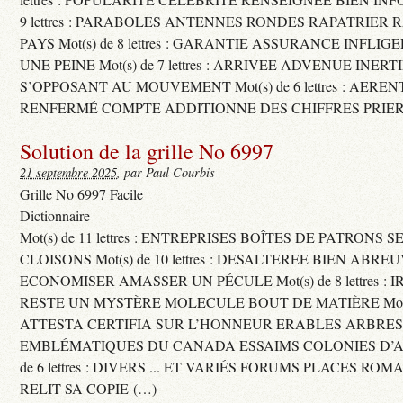
9 lettres : PARABOLES ANTENNES RONDES RAPATRIER
PAYS Mot(s) de 8 lettres : GARANTIE ASSURANCE INFLI
UNE PEINE Mot(s) de 7 lettres : ARRIVEE ADVENUE INER
S’OPPOSANT AU MOUVEMENT Mot(s) de 6 lettres : AERE
RENFERMÉ COMPTE ADDITIONNE DES CHIFFRES PRIER
Solution de la grille No 6997
21 septembre 2025
, par Paul Courbis
Grille No 6997 Facile
Dictionnaire
Mot(s) de 11 lettres : ENTREPRISES BOÎTES DE PATRONS
CLOISONS Mot(s) de 10 lettres : DESALTEREE BIEN ABRE
ECONOMISER AMASSER UN PÉCULE Mot(s) de 8 lettres : 
RESTE UN MYSTÈRE MOLECULE BOUT DE MATIÈRE Mot(s) d
ATTESTA CERTIFIA SUR L’HONNEUR ERABLES ARBRE
EMBLÉMATIQUES DU CANADA ESSAIMS COLONIES D’AB
de 6 lettres : DIVERS ... ET VARIÉS FORUMS PLACES RO
RELIT SA COPIE (…)