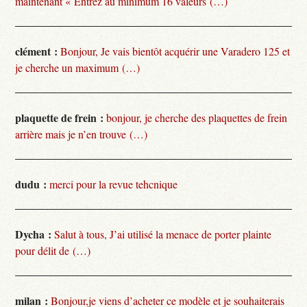
maintenant « Entrez au minimum 16 valeurs (…)
clément :
Bonjour, Je vais bientôt acquérir une Varadero 125 et
je cherche un maximum (…)
plaquette de frein :
bonjour, je cherche des plaquettes de frein
arrière mais je n’en trouve (…)
dudu :
merci pour la revue tehcnique
Dycha :
Salut à tous, J’ai utilisé la menace de porter plainte
pour délit de (…)
milan :
Bonjour,je viens d’acheter ce modèle et je souhaiterais