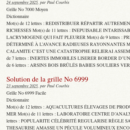
24 septembre 2025
, par Paul Courbis
Grille No 7000 Moyen
Dictionnaire
Mot(s) de 12 lettres : REDISTRIBUER RÉPARTIR AUTREME
RICHESSES Mot(s) de 11 lettres : INEPUISABLE INTARISSA
LACRYMOGENE QUI FAIT PLEURER Mot(s) de 9 lettres : P
DÉTERMINÉ À L’AVANCE RADIEUSES RAYONNANTES Mot(s) 
CALAMITE C’EST UNE CATASTROPHE RELIERAI ASSEMB
de 7 lettres : INERTES IMMOBILES LISERER BORDER D’U
de 6 lettres : ARSINS BOIS BRÛLÉS BABIES SOULIERS VE
Solution de la grille No 6999
23 septembre 2025
, par Paul Courbis
Grille No 6999 Facile
Dictionnaire
Mot(s) de 12 lettres : AQUACULTURES ÉLEVAGES DE PRO
MER Mot(s) de 11 lettres : LABORATOIRE CENTRE D’ANALYS
lettres : POPULARITE CÉLÉBRITÉ REGULARISE RÈGLE S
THESAURISE AMASSE UN PÉCULE VOLUMINEUX ENCOM