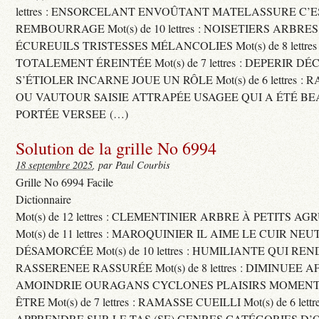
lettres : ENSORCELANT ENVOÛTANT MATELASSURE C’
REMBOURRAGE Mot(s) de 10 lettres : NOISETIERS ARBRE
ÉCUREUILS TRISTESSES MÉLANCOLIES Mot(s) de 8 lettre
TOTALEMENT ÉREINTÉE Mot(s) de 7 lettres : DEPERIR DÉ
S’ÉTIOLER INCARNE JOUE UN RÔLE Mot(s) de 6 lettres :
OU VAUTOUR SAISIE ATTRAPÉE USAGEE QUI A ÉTÉ B
PORTÉE VERSEE (…)
Solution de la grille No 6994
18 septembre 2025
, par Paul Courbis
Grille No 6994 Facile
Dictionnaire
Mot(s) de 12 lettres : CLEMENTINIER ARBRE À PETITS A
Mot(s) de 11 lettres : MAROQUINIER IL AIME LE CUIR NE
DÉSAMORCÉE Mot(s) de 10 lettres : HUMILIANTE QUI R
RASSERENEE RASSURÉE Mot(s) de 8 lettres : DIMINUEE A
AMOINDRIE OURAGANS CYCLONES PLAISIRS MOMENTS
ÊTRE Mot(s) de 7 lettres : RAMASSE CUEILLI Mot(s) de 6 let
APPRENDRE SUR LE TAS (SE) GENRES CATÉGORIES D’