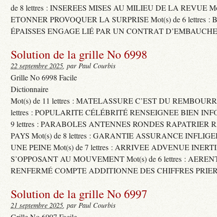
de 8 lettres : INSEREES MISES AU MILIEU DE LA REVUE Mot(s)
ETONNER PROVOQUER LA SURPRISE Mot(s) de 6 lettres :
ÉPAISSES ENGAGE LIÉ PAR UN CONTRAT D’EMBAUCHE
Solution de la grille No 6998
22 septembre 2025
, par Paul Courbis
Grille No 6998 Facile
Dictionnaire
Mot(s) de 11 lettres : MATELASSURE C’EST DU REMBOURRA
lettres : POPULARITE CÉLÉBRITÉ RENSEIGNEE BIEN INFO
9 lettres : PARABOLES ANTENNES RONDES RAPATRIER
PAYS Mot(s) de 8 lettres : GARANTIE ASSURANCE INFLI
UNE PEINE Mot(s) de 7 lettres : ARRIVEE ADVENUE INER
S’OPPOSANT AU MOUVEMENT Mot(s) de 6 lettres : AERE
RENFERMÉ COMPTE ADDITIONNE DES CHIFFRES PRIER
Solution de la grille No 6997
21 septembre 2025
, par Paul Courbis
Grille No 6997 Facile