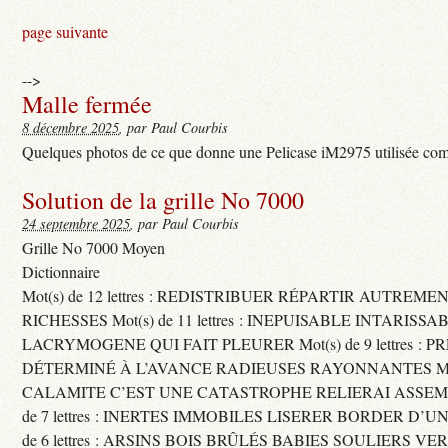
page suivante
-->
Malle fermée
8 décembre 2025
, par Paul Courbis
Quelques photos de ce que donne une Pelicase iM2975 utilisée com
Solution de la grille No 7000
24 septembre 2025
, par Paul Courbis
Grille No 7000 Moyen
Dictionnaire
Mot(s) de 12 lettres : REDISTRIBUER RÉPARTIR AUTREME
RICHESSES Mot(s) de 11 lettres : INEPUISABLE INTARISSA
LACRYMOGENE QUI FAIT PLEURER Mot(s) de 9 lettres : P
DÉTERMINÉ À L’AVANCE RADIEUSES RAYONNANTES Mot(s) 
CALAMITE C’EST UNE CATASTROPHE RELIERAI ASSEMB
de 7 lettres : INERTES IMMOBILES LISERER BORDER D’U
de 6 lettres : ARSINS BOIS BRÛLÉS BABIES SOULIERS VE