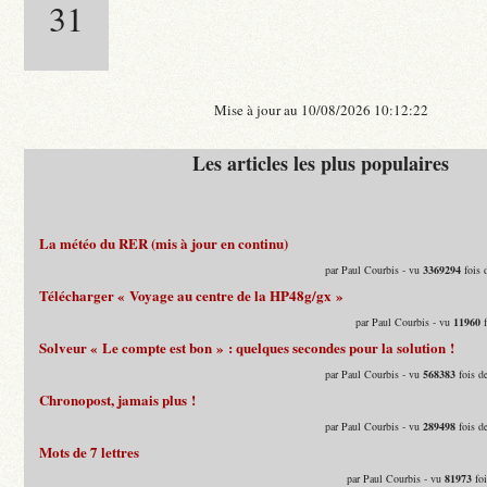
31
Mise à jour au 10/08/2026 10:12:22
Les articles les plus populaires
La météo du RER (mis à jour en continu)
par Paul Courbis - vu
3369294
fois 
Télécharger « Voyage au centre de la HP48g/gx »
par Paul Courbis - vu
11960
f
Solveur « Le compte est bon » : quelques secondes pour la solution !
par Paul Courbis - vu
568383
fois d
Chronopost, jamais plus !
par Paul Courbis - vu
289498
fois d
Mots de 7 lettres
par Paul Courbis - vu
81973
foi