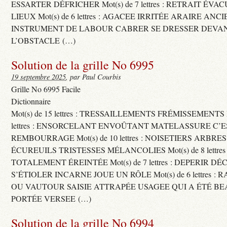
ESSARTER DÉFRICHER Mot(s) de 7 lettres : RETRAIT ÉV
LIEUX Mot(s) de 6 lettres : AGACEE IRRITÉE ARAIRE ANC
INSTRUMENT DE LABOUR CABRER SE DRESSER DEVA
L’OBSTACLE (…)
Solution de la grille No 6995
19 septembre 2025
, par Paul Courbis
Grille No 6995 Facile
Dictionnaire
Mot(s) de 15 lettres : TRESSAILLEMENTS FRÉMISSEMENTS M
lettres : ENSORCELANT ENVOÛTANT MATELASSURE C’
REMBOURRAGE Mot(s) de 10 lettres : NOISETIERS ARBRE
ÉCUREUILS TRISTESSES MÉLANCOLIES Mot(s) de 8 lettre
TOTALEMENT ÉREINTÉE Mot(s) de 7 lettres : DEPERIR DÉ
S’ÉTIOLER INCARNE JOUE UN RÔLE Mot(s) de 6 lettres :
OU VAUTOUR SAISIE ATTRAPÉE USAGEE QUI A ÉTÉ B
PORTÉE VERSEE (…)
Solution de la grille No 6994