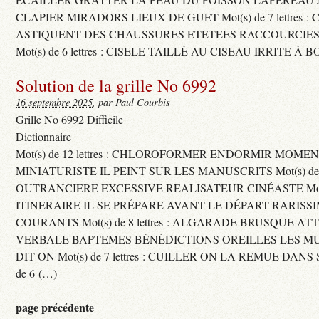
CLAPIER MIRADORS LIEUX DE GUET Mot(s) de 7 lettres : 
ASTIQUENT DES CHAUSSURES ETETEES RACCOURCIES
Mot(s) de 6 lettres : CISELE TAILLÉ AU CISEAU IRRITE À 
Solution de la grille No 6992
16 septembre 2025
, par Paul Courbis
Grille No 6992 Difficile
Dictionnaire
Mot(s) de 12 lettres : CHLOROFORMER ENDORMIR MO
MINIATURISTE IL PEINT SUR LES MANUSCRITS Mot(s) de 11 
OUTRANCIERE EXCESSIVE REALISATEUR CINÉASTE Mot(s) d
ITINERAIRE IL SE PRÉPARE AVANT LE DÉPART RARISS
COURANTS Mot(s) de 8 lettres : ALGARADE BRUSQUE A
VERBALE BAPTEMES BÉNÉDICTIONS OREILLES LES MU
DIT-ON Mot(s) de 7 lettres : CUILLER ON LA REMUE DANS 
de 6 (…)
page précédente