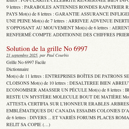
9 lettres : PARABOLES ANTENNES RONDES RAPATRIER
PAYS Mot(s) de 8 lettres : GARANTIE ASSURANCE INFLI
UNE PEINE Mot(s) de 7 lettres : ARRIVEE ADVENUE INER
S’OPPOSANT AU MOUVEMENT Mot(s) de 6 lettres : AERE
RENFERMÉ COMPTE ADDITIONNE DES CHIFFRES PRIER
Solution de la grille No 6997
21 septembre 2025
, par Paul Courbis
Grille No 6997 Facile
Dictionnaire
Mot(s) de 11 lettres : ENTREPRISES BOÎTES DE PATRONS
CLOISONS Mot(s) de 10 lettres : DESALTEREE BIEN ABRE
ECONOMISER AMASSER UN PÉCULE Mot(s) de 8 lettres : 
RESTE UN MYSTÈRE MOLECULE BOUT DE MATIÈRE Mot(s) d
ATTESTA CERTIFIA SUR L’HONNEUR ERABLES ARBRE
EMBLÉMATIQUES DU CANADA ESSAIMS COLONIES D’AB
de 6 lettres : DIVERS ... ET VARIÉS FORUMS PLACES RO
RELIT SA COPIE (…)