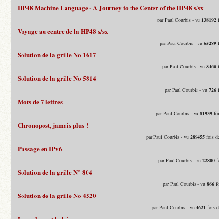
HP48 Machine Language - A Journey to the Center of the HP48 s/sx
par Paul Courbis - vu
138192
f
Voyage au centre de la HP48 s/sx
par Paul Courbis - vu
65289
f
Solution de la grille No 1617
par Paul Courbis - vu
8460
f
Solution de la grille No 5814
par Paul Courbis - vu
726
f
Mots de 7 lettres
par Paul Courbis - vu
81939
foi
Chronopost, jamais plus !
par Paul Courbis - vu
289455
fois d
Passage en IPv6
par Paul Courbis - vu
22800
fo
Solution de la grille N° 804
par Paul Courbis - vu
866
fo
Solution de la grille No 4520
par Paul Courbis - vu
4621
fois d
Les arbres et la loi