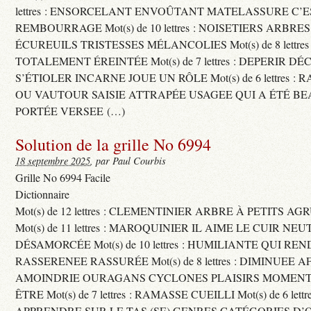
lettres : ENSORCELANT ENVOÛTANT MATELASSURE C’
REMBOURRAGE Mot(s) de 10 lettres : NOISETIERS ARBRE
ÉCUREUILS TRISTESSES MÉLANCOLIES Mot(s) de 8 lettre
TOTALEMENT ÉREINTÉE Mot(s) de 7 lettres : DEPERIR DÉ
S’ÉTIOLER INCARNE JOUE UN RÔLE Mot(s) de 6 lettres :
OU VAUTOUR SAISIE ATTRAPÉE USAGEE QUI A ÉTÉ B
PORTÉE VERSEE (…)
Solution de la grille No 6994
18 septembre 2025
, par Paul Courbis
Grille No 6994 Facile
Dictionnaire
Mot(s) de 12 lettres : CLEMENTINIER ARBRE À PETITS A
Mot(s) de 11 lettres : MAROQUINIER IL AIME LE CUIR NE
DÉSAMORCÉE Mot(s) de 10 lettres : HUMILIANTE QUI R
RASSERENEE RASSURÉE Mot(s) de 8 lettres : DIMINUEE A
AMOINDRIE OURAGANS CYCLONES PLAISIRS MOMENTS
ÊTRE Mot(s) de 7 lettres : RAMASSE CUEILLI Mot(s) de 6 let
APPRENDRE SUR LE TAS (SE) GENRES CATÉGORIES D’