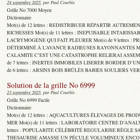
24 septembre 2025
, par Paul Courbis
Grille No 7000 Moyen
Dictionnaire
Mot(s) de 12 lettres : REDISTRIBUER RÉPARTIR AUTREME
RICHESSES Mot(s) de 11 lettres : INEPUISABLE INTARISSA
LACRYMOGENE QUI FAIT PLEURER Mot(s) de 9 lettres : P
DÉTERMINÉ À L’AVANCE RADIEUSES RAYONNANTES Mot(s) 
CALAMITE C’EST UNE CATASTROPHE RELIERAI ASSEMB
de 7 lettres : INERTES IMMOBILES LISERER BORDER D’U
de 6 lettres : ARSINS BOIS BRÛLÉS BABIES SOULIERS VE
Solution de la grille No 6999
23 septembre 2025
, par Paul Courbis
Grille No 6999 Facile
Dictionnaire
Mot(s) de 12 lettres : AQUACULTURES ÉLEVAGES DE PRO
MER Mot(s) de 11 lettres : LABORATOIRE CENTRE D’ANALYS
lettres : POPULARITE CÉLÉBRITÉ REGULARISE RÈGLE S
THESAURISE AMASSE UN PÉCULE VOLUMINEUX ENCOM