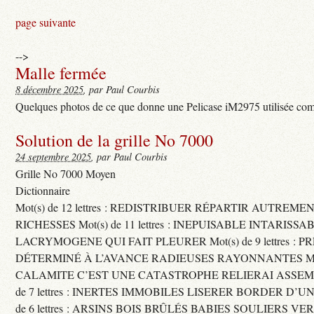
page suivante
-->
Malle fermée
8 décembre 2025
, par Paul Courbis
Quelques photos de ce que donne une Pelicase iM2975 utilisée com
Solution de la grille No 7000
24 septembre 2025
, par Paul Courbis
Grille No 7000 Moyen
Dictionnaire
Mot(s) de 12 lettres : REDISTRIBUER RÉPARTIR AUTREME
RICHESSES Mot(s) de 11 lettres : INEPUISABLE INTARISSA
LACRYMOGENE QUI FAIT PLEURER Mot(s) de 9 lettres : P
DÉTERMINÉ À L’AVANCE RADIEUSES RAYONNANTES Mot(s) 
CALAMITE C’EST UNE CATASTROPHE RELIERAI ASSEMB
de 7 lettres : INERTES IMMOBILES LISERER BORDER D’U
de 6 lettres : ARSINS BOIS BRÛLÉS BABIES SOULIERS VE