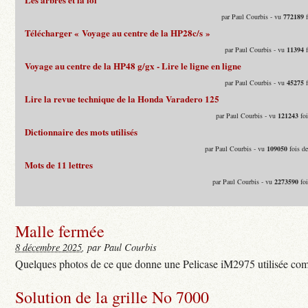
par Paul Courbis - vu
772189
f
Télécharger « Voyage au centre de la HP28c/s »
par Paul Courbis - vu
11394
f
Voyage au centre de la HP48 g/gx - Lire le ligne en ligne
par Paul Courbis - vu
45275
f
Lire la revue technique de la Honda Varadero 125
par Paul Courbis - vu
121243
foi
Dictionnaire des mots utilisés
par Paul Courbis - vu
109050
fois d
Mots de 11 lettres
par Paul Courbis - vu
2273590
foi
Malle fermée
8 décembre 2025
, par Paul Courbis
Quelques photos de ce que donne une Pelicase iM2975 utilisée com
Solution de la grille No 7000