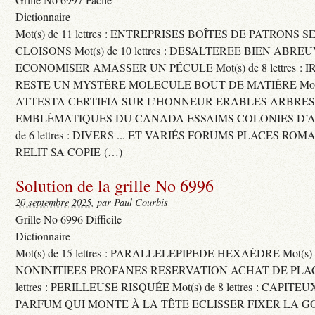
Dictionnaire
Mot(s) de 11 lettres : ENTREPRISES BOÎTES DE PATRONS
CLOISONS Mot(s) de 10 lettres : DESALTEREE BIEN ABRE
ECONOMISER AMASSER UN PÉCULE Mot(s) de 8 lettres : 
RESTE UN MYSTÈRE MOLECULE BOUT DE MATIÈRE Mot(s) d
ATTESTA CERTIFIA SUR L’HONNEUR ERABLES ARBRE
EMBLÉMATIQUES DU CANADA ESSAIMS COLONIES D’AB
de 6 lettres : DIVERS ... ET VARIÉS FORUMS PLACES RO
RELIT SA COPIE (…)
Solution de la grille No 6996
20 septembre 2025
, par Paul Courbis
Grille No 6996 Difficile
Dictionnaire
Mot(s) de 15 lettres : PARALLELEPIPEDE HEXAÈDRE Mot(s) de 
NONINITIEES PROFANES RESERVATION ACHAT DE PLACES
lettres : PERILLEUSE RISQUÉE Mot(s) de 8 lettres : CAPI
PARFUM QUI MONTE À LA TÊTE ECLISSER FIXER LA G