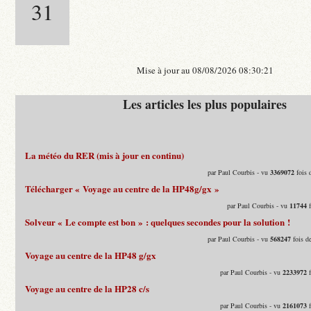
31
Mise à jour au 08/08/2026 08:30:21
Les articles les plus populaires
La météo du RER (mis à jour en continu)
par Paul Courbis - vu
3369072
fois 
Télécharger « Voyage au centre de la HP48g/gx »
par Paul Courbis - vu
11744
f
Solveur « Le compte est bon » : quelques secondes pour la solution !
par Paul Courbis - vu
568247
fois d
Voyage au centre de la HP48 g/gx
par Paul Courbis - vu
2233972
f
Voyage au centre de la HP28 c/s
par Paul Courbis - vu
2161073
f