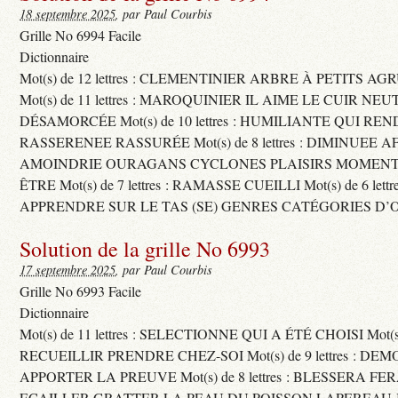
18 septembre 2025
, par Paul Courbis
Grille No 6994 Facile
Dictionnaire
Mot(s) de 12 lettres : CLEMENTINIER ARBRE À PETITS A
Mot(s) de 11 lettres : MAROQUINIER IL AIME LE CUIR NE
DÉSAMORCÉE Mot(s) de 10 lettres : HUMILIANTE QUI R
RASSERENEE RASSURÉE Mot(s) de 8 lettres : DIMINUEE A
AMOINDRIE OURAGANS CYCLONES PLAISIRS MOMENTS
ÊTRE Mot(s) de 7 lettres : RAMASSE CUEILLI Mot(s) de 6 let
APPRENDRE SUR LE TAS (SE) GENRES CATÉGORIES D’
Solution de la grille No 6993
17 septembre 2025
, par Paul Courbis
Grille No 6993 Facile
Dictionnaire
Mot(s) de 11 lettres : SELECTIONNE QUI A ÉTÉ CHOISI Mot(s) d
RECUEILLIR PRENDRE CHEZ-SOI Mot(s) de 9 lettres : D
APPORTER LA PREUVE Mot(s) de 8 lettres : BLESSERA FE
ECAILLER GRATTER LA PEAU DU POISSON LAPEREAU 