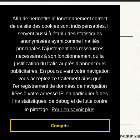
Courbis, « LE »
Afin de permettre le fonctionnement correct
Blog Officiel
de ce site des cookies sont indispensables. Il
servent aussi à établir des statistiques
anonymisées ayant comme finalités
Bienvenue
principales l'ajustement des ressources
Réalisations
nécessaires à son fonctionnement ou la
justification du trafic auprès d'annonceurs
Divers (et d’été)
publicitaires. En poursuivant votre navigation
vous acceptez ce traitement ainsi que
Annonces
l'enregistrement de données de navigation
Liens externes
liées à votre adresse IP, en particulier à des
fins statistiques, de debug et de lutte contre
Téléchargement
le piratage.
Pour en savoir plus
Contact
Compris
Courbis, « LE » Blog Officiel - je vous souhaite la bienvenue sur 