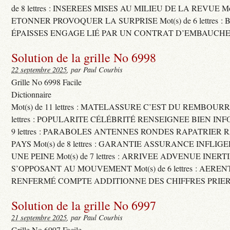
de 8 lettres : INSEREES MISES AU MILIEU DE LA REVUE Mot(s)
ETONNER PROVOQUER LA SURPRISE Mot(s) de 6 lettres :
ÉPAISSES ENGAGE LIÉ PAR UN CONTRAT D’EMBAUCHE
Solution de la grille No 6998
22 septembre 2025
, par Paul Courbis
Grille No 6998 Facile
Dictionnaire
Mot(s) de 11 lettres : MATELASSURE C’EST DU REMBOURRA
lettres : POPULARITE CÉLÉBRITÉ RENSEIGNEE BIEN INFO
9 lettres : PARABOLES ANTENNES RONDES RAPATRIER
PAYS Mot(s) de 8 lettres : GARANTIE ASSURANCE INFLI
UNE PEINE Mot(s) de 7 lettres : ARRIVEE ADVENUE INER
S’OPPOSANT AU MOUVEMENT Mot(s) de 6 lettres : AERE
RENFERMÉ COMPTE ADDITIONNE DES CHIFFRES PRIER
Solution de la grille No 6997
21 septembre 2025
, par Paul Courbis
Grille No 6997 Facile