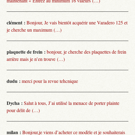
maintenant « Entrez au minimum 16 valeurs (…)
clément :
Bonjour, Je vais bientôt acquérir une Varadero 125 et
je cherche un maximum (…)
plaquette de frein :
bonjour, je cherche des plaquettes de frein
arrière mais je n’en trouve (…)
dudu :
merci pour la revue tehcnique
Dycha :
Salut à tous, J’ai utilisé la menace de porter plainte
pour délit de (…)
milan :
Bonjour,je viens d’acheter ce modèle et je souhaiterais