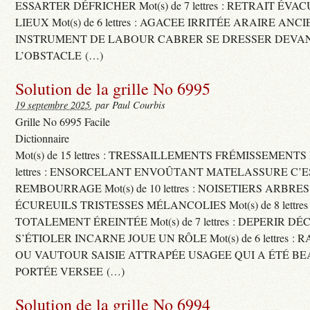
ESSARTER DÉFRICHER Mot(s) de 7 lettres : RETRAIT ÉV
LIEUX Mot(s) de 6 lettres : AGACEE IRRITÉE ARAIRE ANC
INSTRUMENT DE LABOUR CABRER SE DRESSER DEVA
L’OBSTACLE (…)
Solution de la grille No 6995
19 septembre 2025
, par Paul Courbis
Grille No 6995 Facile
Dictionnaire
Mot(s) de 15 lettres : TRESSAILLEMENTS FRÉMISSEMENTS M
lettres : ENSORCELANT ENVOÛTANT MATELASSURE C’
REMBOURRAGE Mot(s) de 10 lettres : NOISETIERS ARBRE
ÉCUREUILS TRISTESSES MÉLANCOLIES Mot(s) de 8 lettre
TOTALEMENT ÉREINTÉE Mot(s) de 7 lettres : DEPERIR DÉ
S’ÉTIOLER INCARNE JOUE UN RÔLE Mot(s) de 6 lettres :
OU VAUTOUR SAISIE ATTRAPÉE USAGEE QUI A ÉTÉ B
PORTÉE VERSEE (…)
Solution de la grille No 6994