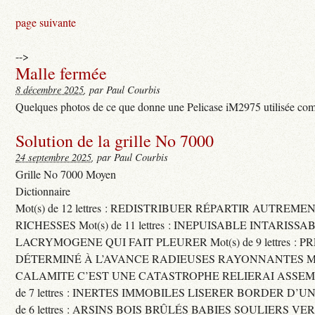
page suivante
-->
Malle fermée
8 décembre 2025
, par Paul Courbis
Quelques photos de ce que donne une Pelicase iM2975 utilisée com
Solution de la grille No 7000
24 septembre 2025
, par Paul Courbis
Grille No 7000 Moyen
Dictionnaire
Mot(s) de 12 lettres : REDISTRIBUER RÉPARTIR AUTREME
RICHESSES Mot(s) de 11 lettres : INEPUISABLE INTARISSA
LACRYMOGENE QUI FAIT PLEURER Mot(s) de 9 lettres : P
DÉTERMINÉ À L’AVANCE RADIEUSES RAYONNANTES Mot(s) 
CALAMITE C’EST UNE CATASTROPHE RELIERAI ASSEMB
de 7 lettres : INERTES IMMOBILES LISERER BORDER D’U
de 6 lettres : ARSINS BOIS BRÛLÉS BABIES SOULIERS VE