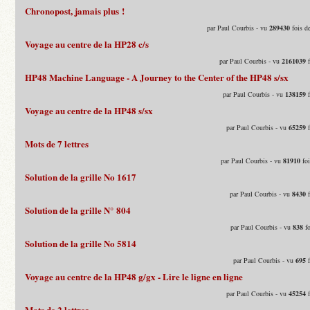
Chronopost, jamais plus !
par Paul Courbis - vu
289430
fois d
Voyage au centre de la HP28 c/s
par Paul Courbis - vu
2161039
f
HP48 Machine Language - A Journey to the Center of the HP48 s/sx
par Paul Courbis - vu
138159
f
Voyage au centre de la HP48 s/sx
par Paul Courbis - vu
65259
f
Mots de 7 lettres
par Paul Courbis - vu
81910
foi
Solution de la grille No 1617
par Paul Courbis - vu
8430
f
Solution de la grille N° 804
par Paul Courbis - vu
838
fo
Solution de la grille No 5814
par Paul Courbis - vu
695
f
Voyage au centre de la HP48 g/gx - Lire le ligne en ligne
par Paul Courbis - vu
45254
f
Mots de 2 lettres