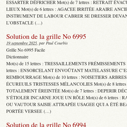
ESSARTER DÉFRICHER Mot(s) de 7 lettres : RETRAIT ÉV
LIEUX Mot(s) de 6 lettres : AGACEE IRRITÉE ARAIRE ANC
INSTRUMENT DE LABOUR CABRER SE DRESSER DEVA
L’OBSTACLE (…)
Solution de la grille No 6995
19 septembre 2025
, par Paul Courbis
Grille No 6995 Facile
Dictionnaire
Mot(s) de 15 lettres : TRESSAILLEMENTS FRÉMISSEMENTS M
lettres : ENSORCELANT ENVOÛTANT MATELASSURE C’
REMBOURRAGE Mot(s) de 10 lettres : NOISETIERS ARBRE
ÉCUREUILS TRISTESSES MÉLANCOLIES Mot(s) de 8 lettre
TOTALEMENT ÉREINTÉE Mot(s) de 7 lettres : DEPERIR DÉ
S’ÉTIOLER INCARNE JOUE UN RÔLE Mot(s) de 6 lettres :
OU VAUTOUR SAISIE ATTRAPÉE USAGEE QUI A ÉTÉ B
PORTÉE VERSEE (…)
Solution de la grille No 6994