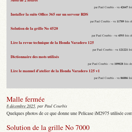
par Paul Courbis - vu
42647
foi
Installer la suite Office 365 sur un serveur RDS
par Paul Courbis - vu
11789
fois d
Solution de la grille No 4520
par Paul Courbis - vu
4593
fois d
Lire la revue technique de la Honda Varadero 125
par Paul Courbis - vu
121221
foi
Dictionnaire des mots utilisés
par Paul Courbis - vu
109028
fois d
Lire le manuel d’atelier de la Honda Varadero 125 v1
par Paul Courbis - vu
86886
foi
Malle fermée
8 décembre 2025
, par Paul Courbis
Quelques photos de ce que donne une Pelicase iM2975 utilisée com
Solution de la grille No 7000