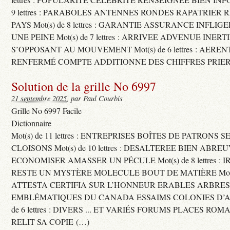
9 lettres : PARABOLES ANTENNES RONDES RAPATRIER
PAYS Mot(s) de 8 lettres : GARANTIE ASSURANCE INFLI
UNE PEINE Mot(s) de 7 lettres : ARRIVEE ADVENUE INER
S’OPPOSANT AU MOUVEMENT Mot(s) de 6 lettres : AERE
RENFERMÉ COMPTE ADDITIONNE DES CHIFFRES PRIER
Solution de la grille No 6997
21 septembre 2025
, par Paul Courbis
Grille No 6997 Facile
Dictionnaire
Mot(s) de 11 lettres : ENTREPRISES BOÎTES DE PATRONS
CLOISONS Mot(s) de 10 lettres : DESALTEREE BIEN ABRE
ECONOMISER AMASSER UN PÉCULE Mot(s) de 8 lettres : 
RESTE UN MYSTÈRE MOLECULE BOUT DE MATIÈRE Mot(s) d
ATTESTA CERTIFIA SUR L’HONNEUR ERABLES ARBRE
EMBLÉMATIQUES DU CANADA ESSAIMS COLONIES D’AB
de 6 lettres : DIVERS ... ET VARIÉS FORUMS PLACES RO
RELIT SA COPIE (…)