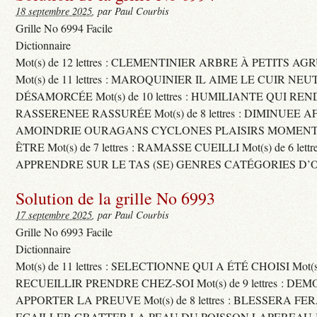
18 septembre 2025
, par Paul Courbis
Grille No 6994 Facile
Dictionnaire
Mot(s) de 12 lettres : CLEMENTINIER ARBRE À PETITS A
Mot(s) de 11 lettres : MAROQUINIER IL AIME LE CUIR NE
DÉSAMORCÉE Mot(s) de 10 lettres : HUMILIANTE QUI R
RASSERENEE RASSURÉE Mot(s) de 8 lettres : DIMINUEE A
AMOINDRIE OURAGANS CYCLONES PLAISIRS MOMENTS
ÊTRE Mot(s) de 7 lettres : RAMASSE CUEILLI Mot(s) de 6 let
APPRENDRE SUR LE TAS (SE) GENRES CATÉGORIES D’
Solution de la grille No 6993
17 septembre 2025
, par Paul Courbis
Grille No 6993 Facile
Dictionnaire
Mot(s) de 11 lettres : SELECTIONNE QUI A ÉTÉ CHOISI Mot(s) d
RECUEILLIR PRENDRE CHEZ-SOI Mot(s) de 9 lettres : D
APPORTER LA PREUVE Mot(s) de 8 lettres : BLESSERA FE
ECAILLER GRATTER LA PEAU DU POISSON LAPEREAU 