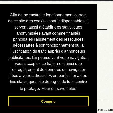
Courbis, « LE »
Afin de permettre le fonctionnement correct
Blog Officiel
de ce site des cookies sont indispensables. Il
servent aussi à établir des statistiques
anonymisées ayant comme finalités
Bienvenue
principales l'ajustement des ressources
Réalisations
nécessaires à son fonctionnement ou la
justification du trafic auprès d'annonceurs
Divers (et d’été)
publicitaires. En poursuivant votre navigation
vous acceptez ce traitement ainsi que
Annonces
l'enregistrement de données de navigation
Liens externes
liées à votre adresse IP, en particulier à des
fins statistiques, de debug et de lutte contre
Téléchargement
le piratage.
Pour en savoir plus
Contact
Compris
Courbis, « LE » Blog Officiel - je vous souhaite la bienvenue sur 