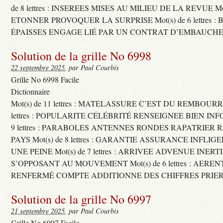
de 8 lettres : INSEREES MISES AU MILIEU DE LA REVUE Mot(s)
ETONNER PROVOQUER LA SURPRISE Mot(s) de 6 lettres :
ÉPAISSES ENGAGE LIÉ PAR UN CONTRAT D’EMBAUCHE
Solution de la grille No 6998
22 septembre 2025
, par Paul Courbis
Grille No 6998 Facile
Dictionnaire
Mot(s) de 11 lettres : MATELASSURE C’EST DU REMBOURRA
lettres : POPULARITE CÉLÉBRITÉ RENSEIGNEE BIEN INFO
9 lettres : PARABOLES ANTENNES RONDES RAPATRIER
PAYS Mot(s) de 8 lettres : GARANTIE ASSURANCE INFLI
UNE PEINE Mot(s) de 7 lettres : ARRIVEE ADVENUE INER
S’OPPOSANT AU MOUVEMENT Mot(s) de 6 lettres : AERE
RENFERMÉ COMPTE ADDITIONNE DES CHIFFRES PRIER
Solution de la grille No 6997
21 septembre 2025
, par Paul Courbis
Grille No 6997 Facile