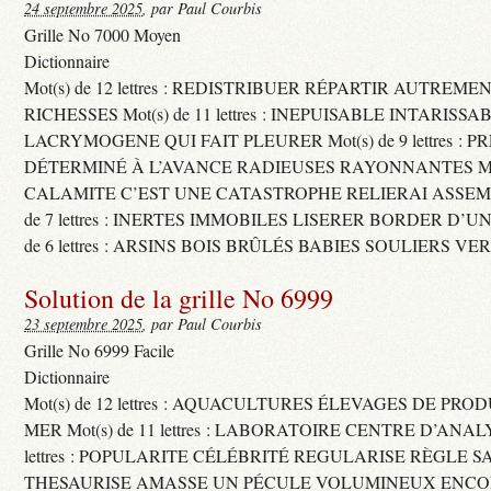
24 septembre 2025
, par Paul Courbis
Grille No 7000 Moyen
Dictionnaire
Mot(s) de 12 lettres : REDISTRIBUER RÉPARTIR AUTREME
RICHESSES Mot(s) de 11 lettres : INEPUISABLE INTARISSA
LACRYMOGENE QUI FAIT PLEURER Mot(s) de 9 lettres : P
DÉTERMINÉ À L’AVANCE RADIEUSES RAYONNANTES Mot(s) 
CALAMITE C’EST UNE CATASTROPHE RELIERAI ASSEMB
de 7 lettres : INERTES IMMOBILES LISERER BORDER D’U
de 6 lettres : ARSINS BOIS BRÛLÉS BABIES SOULIERS VE
Solution de la grille No 6999
23 septembre 2025
, par Paul Courbis
Grille No 6999 Facile
Dictionnaire
Mot(s) de 12 lettres : AQUACULTURES ÉLEVAGES DE PRO
MER Mot(s) de 11 lettres : LABORATOIRE CENTRE D’ANALYS
lettres : POPULARITE CÉLÉBRITÉ REGULARISE RÈGLE S
THESAURISE AMASSE UN PÉCULE VOLUMINEUX ENCOM