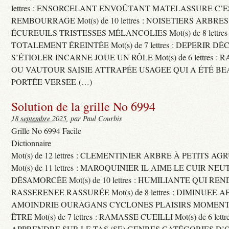
lettres : ENSORCELANT ENVOÛTANT MATELASSURE C’
REMBOURRAGE Mot(s) de 10 lettres : NOISETIERS ARBRE
ÉCUREUILS TRISTESSES MÉLANCOLIES Mot(s) de 8 lettre
TOTALEMENT ÉREINTÉE Mot(s) de 7 lettres : DEPERIR DÉ
S’ÉTIOLER INCARNE JOUE UN RÔLE Mot(s) de 6 lettres :
OU VAUTOUR SAISIE ATTRAPÉE USAGEE QUI A ÉTÉ B
PORTÉE VERSEE (…)
Solution de la grille No 6994
18 septembre 2025
, par Paul Courbis
Grille No 6994 Facile
Dictionnaire
Mot(s) de 12 lettres : CLEMENTINIER ARBRE À PETITS A
Mot(s) de 11 lettres : MAROQUINIER IL AIME LE CUIR NE
DÉSAMORCÉE Mot(s) de 10 lettres : HUMILIANTE QUI R
RASSERENEE RASSURÉE Mot(s) de 8 lettres : DIMINUEE A
AMOINDRIE OURAGANS CYCLONES PLAISIRS MOMENTS
ÊTRE Mot(s) de 7 lettres : RAMASSE CUEILLI Mot(s) de 6 let
APPRENDRE SUR LE TAS (SE) GENRES CATÉGORIES D’