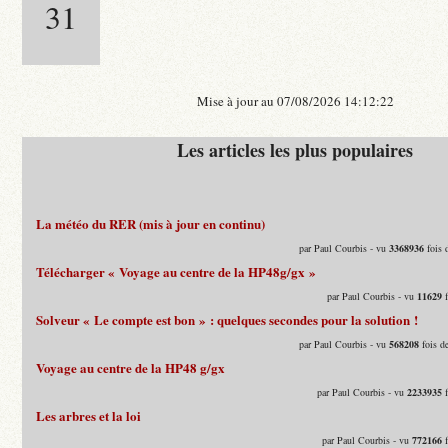
31
Mise à jour au 07/08/2026 14:12:22
Les articles les plus populaires
La météo du RER (mis à jour en continu)
par Paul Courbis - vu
3368936
fois 
Télécharger « Voyage au centre de la HP48g/gx »
par Paul Courbis - vu
11629
f
Solveur « Le compte est bon » : quelques secondes pour la solution !
par Paul Courbis - vu
568208
fois d
Voyage au centre de la HP48 g/gx
par Paul Courbis - vu
2233935
f
Les arbres et la loi
par Paul Courbis - vu
772166
f