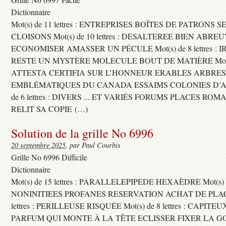
Dictionnaire
Mot(s) de 11 lettres : ENTREPRISES BOÎTES DE PATRONS
CLOISONS Mot(s) de 10 lettres : DESALTEREE BIEN ABRE
ECONOMISER AMASSER UN PÉCULE Mot(s) de 8 lettres : 
RESTE UN MYSTÈRE MOLECULE BOUT DE MATIÈRE Mot(s) d
ATTESTA CERTIFIA SUR L’HONNEUR ERABLES ARBRE
EMBLÉMATIQUES DU CANADA ESSAIMS COLONIES D’AB
de 6 lettres : DIVERS ... ET VARIÉS FORUMS PLACES RO
RELIT SA COPIE (…)
Solution de la grille No 6996
20 septembre 2025
, par Paul Courbis
Grille No 6996 Difficile
Dictionnaire
Mot(s) de 15 lettres : PARALLELEPIPEDE HEXAÈDRE Mot(s) de 
NONINITIEES PROFANES RESERVATION ACHAT DE PLACES
lettres : PERILLEUSE RISQUÉE Mot(s) de 8 lettres : CAPI
PARFUM QUI MONTE À LA TÊTE ECLISSER FIXER LA G