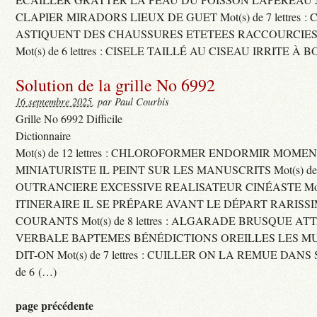
CLAPIER MIRADORS LIEUX DE GUET Mot(s) de 7 lettres : 
ASTIQUENT DES CHAUSSURES ETETEES RACCOURCIES
Mot(s) de 6 lettres : CISELE TAILLÉ AU CISEAU IRRITE À 
Solution de la grille No 6992
16 septembre 2025
, par Paul Courbis
Grille No 6992 Difficile
Dictionnaire
Mot(s) de 12 lettres : CHLOROFORMER ENDORMIR MO
MINIATURISTE IL PEINT SUR LES MANUSCRITS Mot(s) de 11 
OUTRANCIERE EXCESSIVE REALISATEUR CINÉASTE Mot(s) d
ITINERAIRE IL SE PRÉPARE AVANT LE DÉPART RARISS
COURANTS Mot(s) de 8 lettres : ALGARADE BRUSQUE A
VERBALE BAPTEMES BÉNÉDICTIONS OREILLES LES MU
DIT-ON Mot(s) de 7 lettres : CUILLER ON LA REMUE DANS 
de 6 (…)
page précédente