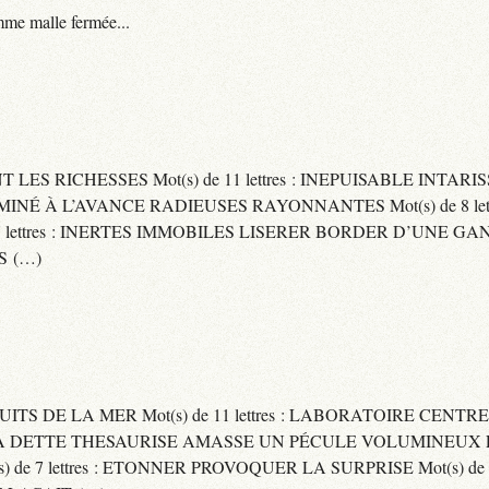
me malle fermée...
ENT LES RICHESSES Mot(s) de 11 lettres : INEPUISABLE IN
ERMINÉ À L’AVANCE RADIEUSES RAYONNANTES Mot(s) de 8 let
ttres : INERTES IMMOBILES LISERER BORDER D’UNE GANSE Mo
S (…)
UITS DE LA MER Mot(s) de 11 lettres : LABORATOIRE CENTRE
E SA DETTE THESAURISE AMASSE UN PÉCULE VOLUMINEUX 
) de 7 lettres : ETONNER PROVOQUER LA SURPRISE Mot(s) de 6