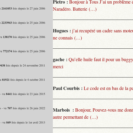
Pietro :
Bonjour à Tous J’ai un problème 
Naradéro. Batterie (…)
vu
2161053
fois depuis le 27 juin 2006
vu
2233943
fois depuis le 25 juin 2006
Hugues :
j’ai recupéré un cadre sans moteu
ne connais (…)
 vu
138170
fois depuis le 25 juin 2006
 vu
772174
fois depuis le 25 juin 2006
gache :
Qu’elle huile faut il pour un bugg
9438
fois depuis le 24 novembre 2011
merci
vu
81921
fois depuis le 4 octobre 2011
Paul Courbis :
Le code est en bas de la p
 - vu
8441
fois depuis le 23 juin 2015
s - vu
707
fois depuis le 26 juin 2022
Marbois :
Bonjour, Pouvez-vous me donn
autre permettant de (…)
 - vu
849
fois depuis le 1er avril 2013