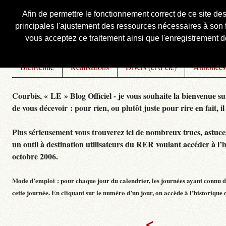
Afin de permettre le fonctionnement correct de ce site de
principales l'ajustement des ressources nécessaires à son f
Courbis, « LE » Blog Officiel
vous acceptez ce traitement ainsi que l'enregistrement de
Bienvenue
Réalisations
Divers (et d’été)
Annonces
Courbis, « LE » Blog Officiel - je vous souhaite la bienvenue su
de vous décevoir : pour rien, ou plutôt juste pour rire en fait, il
Plus sérieusement vous trouverez ici de nombreux trucs, astuces,
un outil à destination utilisateurs du RER voulant accéder à l’
octobre 2006.
Mode d’emploi : pour chaque jour du calendrier, les journées ayant connu de
cette journée. En cliquant sur le numéro d’un jour, on accède à l’historique dé
<