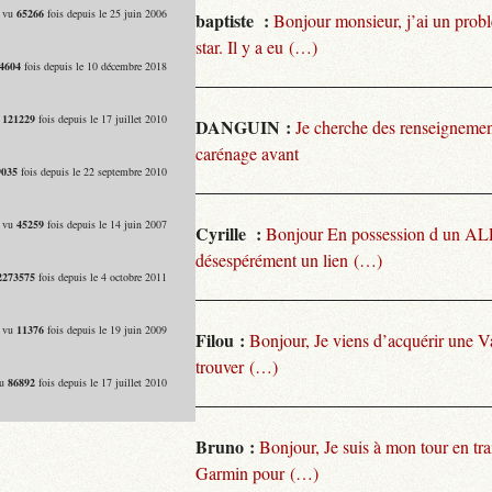
- vu
65266
fois depuis le 25 juin 2006
baptiste :
Bonjour monsieur, j’ai un pro
star. Il y a eu (…)
4604
fois depuis le 10 décembre 2018
u
121229
fois depuis le 17 juillet 2010
DANGUIN :
Je cherche des renseignemen
carénage avant
9035
fois depuis le 22 septembre 2010
- vu
45259
fois depuis le 14 juin 2007
Cyrille :
Bonjour En possession d un ALP
désespérément un lien (…)
2273575
fois depuis le 4 octobre 2011
- vu
11376
fois depuis le 19 juin 2009
Filou :
Bonjour, Je viens d’acquérir une V
trouver (…)
vu
86892
fois depuis le 17 juillet 2010
Bruno :
Bonjour, Je suis à mon tour en tra
Garmin pour (…)