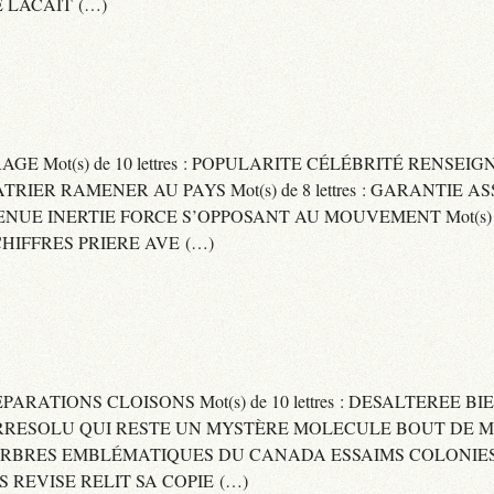
 LACAIT (…)
RAGE Mot(s) de 10 lettres : POPULARITE CÉLÉBRITÉ RENSE
PATRIER RAMENER AU PAYS Mot(s) de 8 lettres : GARANTIE
DVENUE INERTIE FORCE S’OPPOSANT AU MOUVEMENT Mot(s) de 
IFFRES PRIERE AVE (…)
 SEPARATIONS CLOISONS Mot(s) de 10 lettres : DESALTEREE 
: IRRESOLU QUI RESTE UN MYSTÈRE MOLECULE BOUT DE MAT
 ARBRES EMBLÉMATIQUES DU CANADA ESSAIMS COLONIES D
ES REVISE RELIT SA COPIE (…)