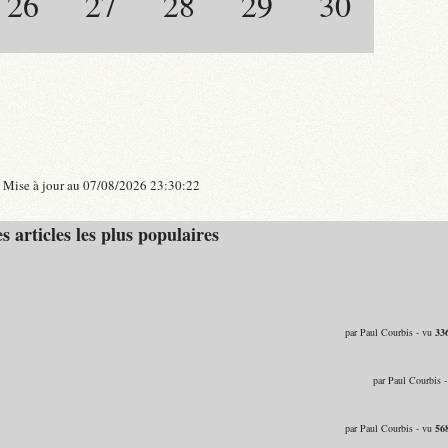
26
27
28
29
30
Mise à jour au 07/08/2026 23:30:22
s articles les plus populaires
par Paul Courbis - vu
33
par Paul Courbis 
par Paul Courbis - vu
56