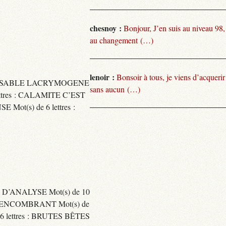
chesnoy :
Bonjour, J’en suis au niveau 98
au changement (…)
lenoir :
Bonsoir à tous, je viens d’acquer
TARISSABLE LACRYMOGENE
sans aucun (…)
tres : CALAMITE C’EST
t(s) de 6 lettres :
 D’ANALYSE Mot(s) de 10
ENCOMBRANT Mot(s) de
 lettres : BRUTES BÊTES