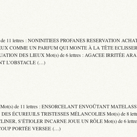
) de 11 lettres : NONINITIEES PROFANES RESERVATION ACHAT
 : CAPITEUX COMME UN PARFUM QUI MONTE À LA TÊTE ECLIS
CUATION DES LIEUX Mot(s) de 6 lettres : AGACEE IRRITÉE A
T L’OBSTACLE (…)
S Mot(s) de 11 lettres : ENSORCELANT ENVOÛTANT MATELA
S DES ÉCUREUILS TRISTESSES MÉLANCOLIES Mot(s) de 8 lett
CLINER, S’ÉTIOLER INCARNE JOUE UN RÔLE Mot(s) de 6 lett
COUP PORTÉE VERSEE (…)