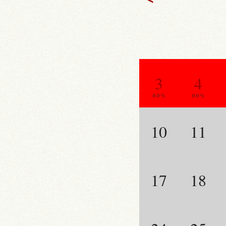
3
4
0.0 %
0.0 %
10
11
17
18