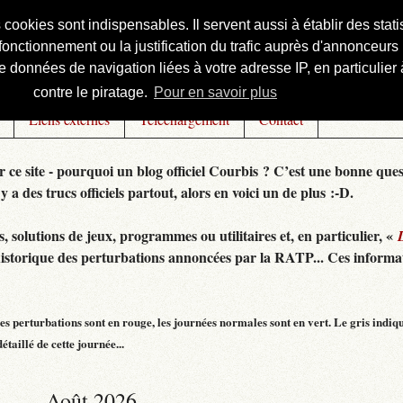
s cookies sont indispensables. Il servent aussi à établir des st
onctionnement ou la justification du trafic auprès d'annonceurs 
 données de navigation liées à votre adresse IP, en particulier à
contre le piratage.
Pour en savoir plus
Liens externes
Téléchargement
Contact
r ce site - pourquoi un blog officiel Courbis ? C’est une bonne ques
 y a des trucs officiels partout, alors en voici un de plus :-D.
 solutions de jeux, programmes ou utilitaires et, en particulier, «
historique des perturbations annoncées par la RATP... Ces informat
s perturbations sont en rouge, les journées normales sont en vert. Le gris indiq
taillé de cette journée...
Août 2026