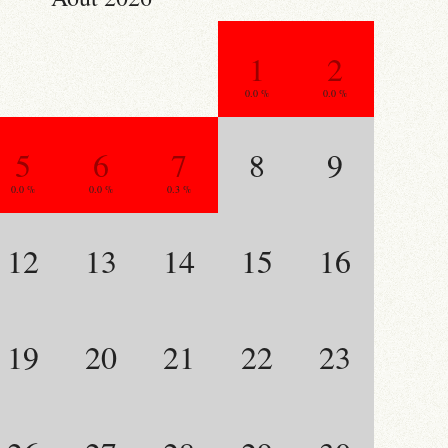
1
2
0.0 %
0.0 %
5
6
7
8
9
0.0 %
0.0 %
0.3 %
12
13
14
15
16
19
20
21
22
23