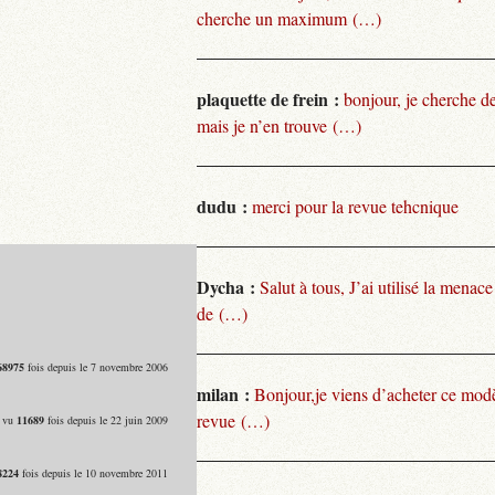
cherche un maximum (…)
plaquette de frein :
bonjour, je cherche de
mais je n’en trouve (…)
dudu :
merci pour la revue tehcnique
Dycha :
Salut à tous, J’ai utilisé la menace
de (…)
68975
fois depuis le 7 novembre 2006
milan :
Bonjour,je viens d’acheter ce modèl
revue (…)
- vu
11689
fois depuis le 22 juin 2009
8224
fois depuis le 10 novembre 2011