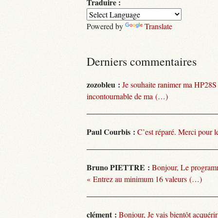
Traduire :
Powered by
Translate
Derniers commentaires
zozobleu :
Je souhaite ranimer ma HP28S
incontournable de ma (…)
Paul Courbis :
C’est réparé. Merci pour l
Bruno PIETTRE :
Bonjour, Le programm
« Entrez au minimum 16 valeurs (…)
clément :
Bonjour, Je vais bientôt acquéri