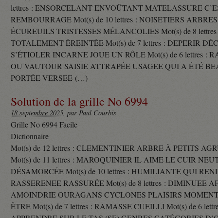
lettres : ENSORCELANT ENVOÛTANT MATELASSURE C’
REMBOURRAGE Mot(s) de 10 lettres : NOISETIERS ARBRE
ÉCUREUILS TRISTESSES MÉLANCOLIES Mot(s) de 8 lettre
TOTALEMENT ÉREINTÉE Mot(s) de 7 lettres : DEPERIR DÉ
S’ÉTIOLER INCARNE JOUE UN RÔLE Mot(s) de 6 lettres :
OU VAUTOUR SAISIE ATTRAPÉE USAGEE QUI A ÉTÉ B
PORTÉE VERSEE (…)
Solution de la grille No 6994
18 septembre 2025
, par Paul Courbis
Grille No 6994 Facile
Dictionnaire
Mot(s) de 12 lettres : CLEMENTINIER ARBRE À PETITS A
Mot(s) de 11 lettres : MAROQUINIER IL AIME LE CUIR NE
DÉSAMORCÉE Mot(s) de 10 lettres : HUMILIANTE QUI R
RASSERENEE RASSURÉE Mot(s) de 8 lettres : DIMINUEE A
AMOINDRIE OURAGANS CYCLONES PLAISIRS MOMENTS
ÊTRE Mot(s) de 7 lettres : RAMASSE CUEILLI Mot(s) de 6 let
APPRENDRE SUR LE TAS (SE) GENRES CATÉGORIES D’