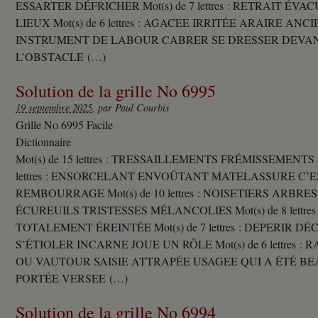
ESSARTER DÉFRICHER Mot(s) de 7 lettres : RETRAIT ÉV
LIEUX Mot(s) de 6 lettres : AGACEE IRRITÉE ARAIRE ANC
INSTRUMENT DE LABOUR CABRER SE DRESSER DEVA
L’OBSTACLE (…)
Solution de la grille No 6995
19 septembre 2025
, par Paul Courbis
Grille No 6995 Facile
Dictionnaire
Mot(s) de 15 lettres : TRESSAILLEMENTS FRÉMISSEMENTS M
lettres : ENSORCELANT ENVOÛTANT MATELASSURE C’
REMBOURRAGE Mot(s) de 10 lettres : NOISETIERS ARBRE
ÉCUREUILS TRISTESSES MÉLANCOLIES Mot(s) de 8 lettre
TOTALEMENT ÉREINTÉE Mot(s) de 7 lettres : DEPERIR DÉ
S’ÉTIOLER INCARNE JOUE UN RÔLE Mot(s) de 6 lettres :
OU VAUTOUR SAISIE ATTRAPÉE USAGEE QUI A ÉTÉ B
PORTÉE VERSEE (…)
Solution de la grille No 6994