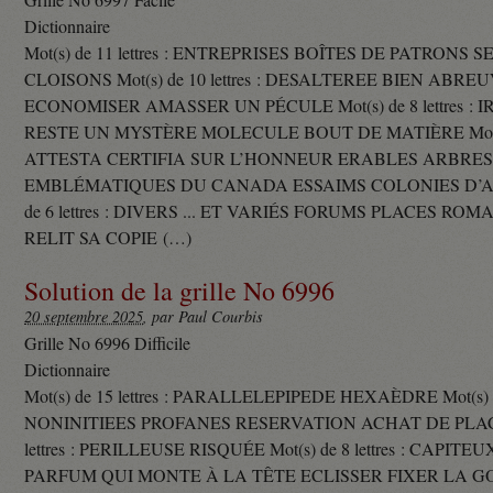
Dictionnaire
Mot(s) de 11 lettres : ENTREPRISES BOÎTES DE PATRONS
CLOISONS Mot(s) de 10 lettres : DESALTEREE BIEN ABRE
ECONOMISER AMASSER UN PÉCULE Mot(s) de 8 lettres : 
RESTE UN MYSTÈRE MOLECULE BOUT DE MATIÈRE Mot(s) d
ATTESTA CERTIFIA SUR L’HONNEUR ERABLES ARBRE
EMBLÉMATIQUES DU CANADA ESSAIMS COLONIES D’AB
de 6 lettres : DIVERS ... ET VARIÉS FORUMS PLACES RO
RELIT SA COPIE (…)
Solution de la grille No 6996
20 septembre 2025
, par Paul Courbis
Grille No 6996 Difficile
Dictionnaire
Mot(s) de 15 lettres : PARALLELEPIPEDE HEXAÈDRE Mot(s) de 
NONINITIEES PROFANES RESERVATION ACHAT DE PLACES
lettres : PERILLEUSE RISQUÉE Mot(s) de 8 lettres : CAPI
PARFUM QUI MONTE À LA TÊTE ECLISSER FIXER LA G