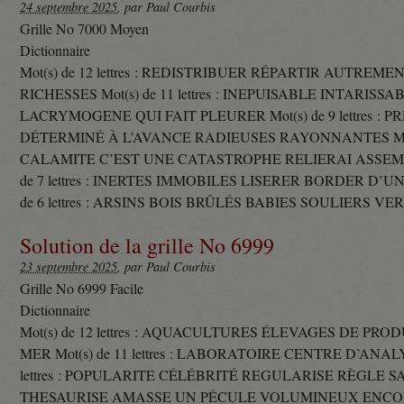
24 septembre 2025
, par Paul Courbis
Grille No 7000 Moyen
Dictionnaire
Mot(s) de 12 lettres : REDISTRIBUER RÉPARTIR AUTREME
RICHESSES Mot(s) de 11 lettres : INEPUISABLE INTARISSA
LACRYMOGENE QUI FAIT PLEURER Mot(s) de 9 lettres : P
DÉTERMINÉ À L’AVANCE RADIEUSES RAYONNANTES Mot(s) 
CALAMITE C’EST UNE CATASTROPHE RELIERAI ASSEMB
de 7 lettres : INERTES IMMOBILES LISERER BORDER D’U
de 6 lettres : ARSINS BOIS BRÛLÉS BABIES SOULIERS VE
Solution de la grille No 6999
23 septembre 2025
, par Paul Courbis
Grille No 6999 Facile
Dictionnaire
Mot(s) de 12 lettres : AQUACULTURES ÉLEVAGES DE PRO
MER Mot(s) de 11 lettres : LABORATOIRE CENTRE D’ANALYS
lettres : POPULARITE CÉLÉBRITÉ REGULARISE RÈGLE S
THESAURISE AMASSE UN PÉCULE VOLUMINEUX ENCOM