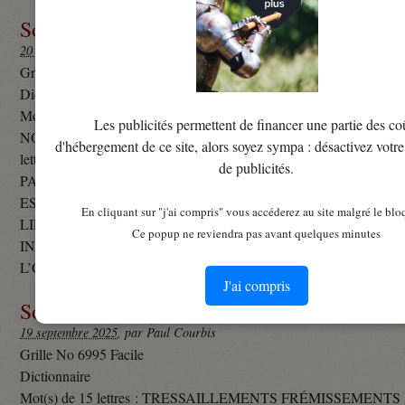
Solution de la grille No 6996
20 septembre 2025
, par Paul Courbis
Grille No 6996 Difficile
Dictionnaire
Mot(s) de 15 lettres : PARALLELEPIPEDE HEXAÈDRE Mot(s) de 
Les publicités permettent de financer une partie des co
NONINITIEES PROFANES RESERVATION ACHAT DE PLACES
d'hébergement de ce site, alors soyez sympa : désactivez votr
lettres : PERILLEUSE RISQUÉE Mot(s) de 8 lettres : CAPI
de publicités.
PARFUM QUI MONTE À LA TÊTE ECLISSER FIXER LA G
ESSARTER DÉFRICHER Mot(s) de 7 lettres : RETRAIT ÉV
En cliquant sur "j'ai compris" vous accéderez au site malgré le blo
LIEUX Mot(s) de 6 lettres : AGACEE IRRITÉE ARAIRE ANC
Ce popup ne reviendra pas avant quelques minutes
INSTRUMENT DE LABOUR CABRER SE DRESSER DEVA
L’OBSTACLE (…)
J'ai compris
Solution de la grille No 6995
19 septembre 2025
, par Paul Courbis
Grille No 6995 Facile
Dictionnaire
Mot(s) de 15 lettres : TRESSAILLEMENTS FRÉMISSEMENTS M