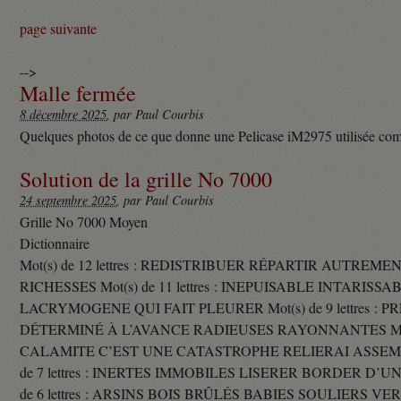
page suivante
-->
Malle fermée
8 décembre 2025
, par Paul Courbis
Quelques photos de ce que donne une Pelicase iM2975 utilisée com
Solution de la grille No 7000
24 septembre 2025
, par Paul Courbis
Grille No 7000 Moyen
Dictionnaire
Mot(s) de 12 lettres : REDISTRIBUER RÉPARTIR AUTREME
RICHESSES Mot(s) de 11 lettres : INEPUISABLE INTARISSA
LACRYMOGENE QUI FAIT PLEURER Mot(s) de 9 lettres : P
DÉTERMINÉ À L’AVANCE RADIEUSES RAYONNANTES Mot(s) 
CALAMITE C’EST UNE CATASTROPHE RELIERAI ASSEMB
de 7 lettres : INERTES IMMOBILES LISERER BORDER D’U
de 6 lettres : ARSINS BOIS BRÛLÉS BABIES SOULIERS VE