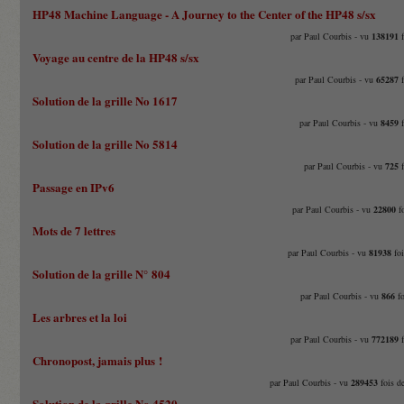
HP48 Machine Language - A Journey to the Center of the HP48 s/sx
par Paul Courbis - vu
138191
f
Voyage au centre de la HP48 s/sx
par Paul Courbis - vu
65287
f
Solution de la grille No 1617
par Paul Courbis - vu
8459
f
Solution de la grille No 5814
par Paul Courbis - vu
725
f
Passage en IPv6
par Paul Courbis - vu
22800
fo
Mots de 7 lettres
par Paul Courbis - vu
81938
foi
Solution de la grille N° 804
par Paul Courbis - vu
866
fo
Les arbres et la loi
par Paul Courbis - vu
772189
f
Chronopost, jamais plus !
par Paul Courbis - vu
289453
fois d
Solution de la grille No 4520