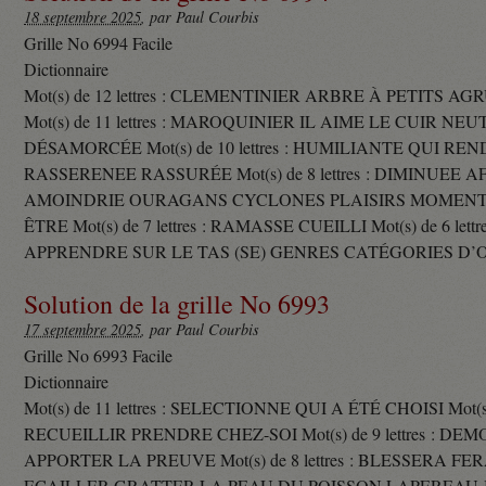
18 septembre 2025
, par Paul Courbis
Grille No 6994 Facile
Dictionnaire
Mot(s) de 12 lettres : CLEMENTINIER ARBRE À PETITS A
Mot(s) de 11 lettres : MAROQUINIER IL AIME LE CUIR NE
DÉSAMORCÉE Mot(s) de 10 lettres : HUMILIANTE QUI R
RASSERENEE RASSURÉE Mot(s) de 8 lettres : DIMINUEE A
AMOINDRIE OURAGANS CYCLONES PLAISIRS MOMENTS
ÊTRE Mot(s) de 7 lettres : RAMASSE CUEILLI Mot(s) de 6 let
APPRENDRE SUR LE TAS (SE) GENRES CATÉGORIES D’
Solution de la grille No 6993
17 septembre 2025
, par Paul Courbis
Grille No 6993 Facile
Dictionnaire
Mot(s) de 11 lettres : SELECTIONNE QUI A ÉTÉ CHOISI Mot(s) d
RECUEILLIR PRENDRE CHEZ-SOI Mot(s) de 9 lettres : D
APPORTER LA PREUVE Mot(s) de 8 lettres : BLESSERA FE
ECAILLER GRATTER LA PEAU DU POISSON LAPEREAU 