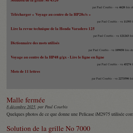
par Paul Courbis - vu
4620
fois d
Télécharger « Voyage au centre de la HP28c/s »
par Paul Courbis - vu
11393
f
Lire la revue technique de la Honda Varadero 125
par Paul Courbis - vu
121243
foi
Dictionnaire des mots utilisés
par Paul Courbis - vu
109050
fois d
Voyage au centre de la HP48 g/gx - Lire le ligne en ligne
par Paul Courbis - vu
45274
f
Mots de 11 lettres
par Paul Courbis - vu
2273590
foi
Malle fermée
8 décembre 2025
, par Paul Courbis
Quelques photos de ce que donne une Pelicase iM2975 utilisée com
Solution de la grille No 7000