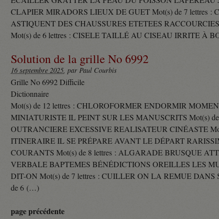
CLAPIER MIRADORS LIEUX DE GUET Mot(s) de 7 lettres : 
ASTIQUENT DES CHAUSSURES ETETEES RACCOURCIES
Mot(s) de 6 lettres : CISELE TAILLÉ AU CISEAU IRRITE À 
Solution de la grille No 6992
16 septembre 2025
, par Paul Courbis
Grille No 6992 Difficile
Dictionnaire
Mot(s) de 12 lettres : CHLOROFORMER ENDORMIR MO
MINIATURISTE IL PEINT SUR LES MANUSCRITS Mot(s) de 11 
OUTRANCIERE EXCESSIVE REALISATEUR CINÉASTE Mot(s) d
ITINERAIRE IL SE PRÉPARE AVANT LE DÉPART RARISS
COURANTS Mot(s) de 8 lettres : ALGARADE BRUSQUE A
VERBALE BAPTEMES BÉNÉDICTIONS OREILLES LES MU
DIT-ON Mot(s) de 7 lettres : CUILLER ON LA REMUE DANS 
de 6 (…)
page précédente