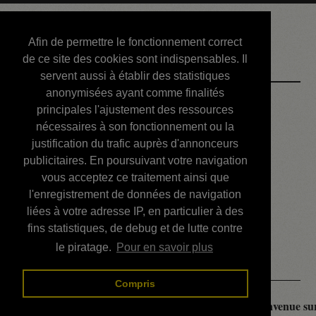
Courbis, « LE »
Afin de permettre le fonctionnement correct
Blog Officiel
de ce site des cookies sont indispensables. Il
servent aussi à établir des statistiques
anonymisées ayant comme finalités
Bienvenue
principales l'ajustement des ressources
Réalisations
nécessaires à son fonctionnement ou la
justification du trafic auprès d'annonceurs
Divers (et d’été)
publicitaires. En poursuivant votre navigation
vous acceptez ce traitement ainsi que
Annonces
l'enregistrement de données de navigation
Liens externes
liées à votre adresse IP, en particulier à des
fins statistiques, de debug et de lutte contre
Téléchargement
le piratage.
Pour en savoir plus
Contact
Compris
Courbis, « LE » Blog Officiel - je vous souhaite la bienvenue sur 