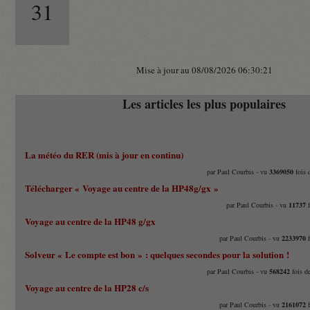
31
Mise à jour au 08/08/2026 06:30:21
Les articles les plus populaires
La météo du RER (mis à jour en continu)
par Paul Courbis - vu
3369050
fois 
Télécharger « Voyage au centre de la HP48g/gx »
par Paul Courbis - vu
11737
f
Voyage au centre de la HP48 g/gx
par Paul Courbis - vu
2233970
f
Solveur « Le compte est bon » : quelques secondes pour la solution !
par Paul Courbis - vu
568242
fois d
Voyage au centre de la HP28 c/s
par Paul Courbis - vu
2161072
f