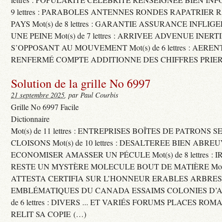
9 lettres : PARABOLES ANTENNES RONDES RAPATRIER
PAYS Mot(s) de 8 lettres : GARANTIE ASSURANCE INFLI
UNE PEINE Mot(s) de 7 lettres : ARRIVEE ADVENUE INER
S’OPPOSANT AU MOUVEMENT Mot(s) de 6 lettres : AERE
RENFERMÉ COMPTE ADDITIONNE DES CHIFFRES PRIER
Solution de la grille No 6997
21 septembre 2025
, par Paul Courbis
Grille No 6997 Facile
Dictionnaire
Mot(s) de 11 lettres : ENTREPRISES BOÎTES DE PATRONS
CLOISONS Mot(s) de 10 lettres : DESALTEREE BIEN ABRE
ECONOMISER AMASSER UN PÉCULE Mot(s) de 8 lettres : 
RESTE UN MYSTÈRE MOLECULE BOUT DE MATIÈRE Mot(s) d
ATTESTA CERTIFIA SUR L’HONNEUR ERABLES ARBRE
EMBLÉMATIQUES DU CANADA ESSAIMS COLONIES D’AB
de 6 lettres : DIVERS ... ET VARIÉS FORUMS PLACES RO
RELIT SA COPIE (…)