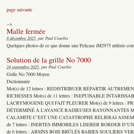
page suivante
-->
Malle fermée
8 décembre 2025
, par Paul Courbis
Quelques photos de ce que donne une Pelicase iM2975 utilisée com
Solution de la grille No 7000
24 septembre 2025
, par Paul Courbis
Grille No 7000 Moyen
Dictionnaire
Mot(s) de 12 lettres : REDISTRIBUER RÉPARTIR AUTREME
RICHESSES Mot(s) de 11 lettres : INEPUISABLE INTARISSA
LACRYMOGENE QUI FAIT PLEURER Mot(s) de 9 lettres : P
DÉTERMINÉ À L’AVANCE RADIEUSES RAYONNANTES Mot(s) 
CALAMITE C’EST UNE CATASTROPHE RELIERAI ASSEMB
de 7 lettres : INERTES IMMOBILES LISERER BORDER D’U
de 6 lettres : ARSINS BOIS BRÛLÉS BABIES SOULIERS VE