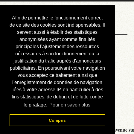
Courbis, « LE »
Afin de permettre le fonctionnement correct
Blog Officiel
de ce site des cookies sont indispensables. Il
servent aussi à établir des statistiques
anonymisées ayant comme finalités
Bienvenue
principales l'ajustement des ressources
Réalisations
nécessaires à son fonctionnement ou la
justification du trafic auprès d'annonceurs
Divers (et d’été)
publicitaires. En poursuivant votre navigation
vous acceptez ce traitement ainsi que
Annonces
l'enregistrement de données de navigation
Liens externes
liées à votre adresse IP, en particulier à des
fins statistiques, de debug et de lutte contre
Téléchargement
le piratage.
Pour en savoir plus
Contact
Compris
Courbis, « LE » Blog Officiel - je vous souhaite la bienvenue sur 