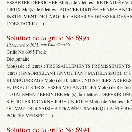
ESSARTER DÉFRICHER Mot(s) de 7 lettres : RETRAIT ÉV
LIEUX Mot(s) de 6 lettres : AGACEE IRRITÉE ARAIRE ANC
INSTRUMENT DE LABOUR CABRER SE DRESSER DEVA
L’OBSTACLE (…)
Solution de la grille No 6995
19 septembre 2025
, par Paul Courbis
Grille No 6995 Facile
Dictionnaire
Mot(s) de 15 lettres : TRESSAILLEMENTS FRÉMISSEMENTS M
lettres : ENSORCELANT ENVOÛTANT MATELASSURE C’
REMBOURRAGE Mot(s) de 10 lettres : NOISETIERS ARBRE
ÉCUREUILS TRISTESSES MÉLANCOLIES Mot(s) de 8 lettre
TOTALEMENT ÉREINTÉE Mot(s) de 7 lettres : DEPERIR DÉ
S’ÉTIOLER INCARNE JOUE UN RÔLE Mot(s) de 6 lettres :
OU VAUTOUR SAISIE ATTRAPÉE USAGEE QUI A ÉTÉ B
PORTÉE VERSEE (…)
Solution de la grille No 6994