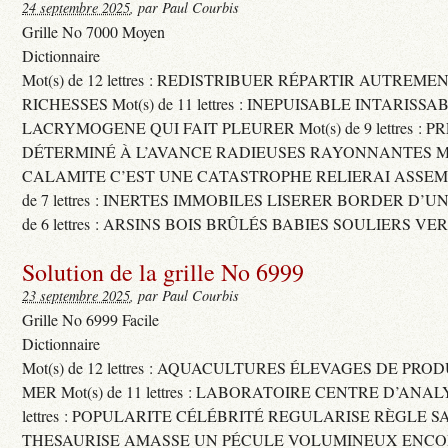
24 septembre 2025
, par Paul Courbis
Grille No 7000 Moyen
Dictionnaire
Mot(s) de 12 lettres : REDISTRIBUER RÉPARTIR AUTREME
RICHESSES Mot(s) de 11 lettres : INEPUISABLE INTARISSA
LACRYMOGENE QUI FAIT PLEURER Mot(s) de 9 lettres : P
DÉTERMINÉ À L’AVANCE RADIEUSES RAYONNANTES Mot(s) 
CALAMITE C’EST UNE CATASTROPHE RELIERAI ASSEMB
de 7 lettres : INERTES IMMOBILES LISERER BORDER D’U
de 6 lettres : ARSINS BOIS BRÛLÉS BABIES SOULIERS VE
Solution de la grille No 6999
23 septembre 2025
, par Paul Courbis
Grille No 6999 Facile
Dictionnaire
Mot(s) de 12 lettres : AQUACULTURES ÉLEVAGES DE PRO
MER Mot(s) de 11 lettres : LABORATOIRE CENTRE D’ANALYS
lettres : POPULARITE CÉLÉBRITÉ REGULARISE RÈGLE S
THESAURISE AMASSE UN PÉCULE VOLUMINEUX ENCOM