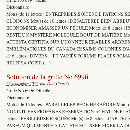
Dictionnaire
Mot(s) de 11 lettres : ENTREPRISES BOÎTES DE PATRONS
CLOISONS Mot(s) de 10 lettres : DESALTEREE BIEN ABRE
ECONOMISER AMASSER UN PÉCULE Mot(s) de 8 lettres : 
RESTE UN MYSTÈRE MOLECULE BOUT DE MATIÈRE Mot(s) d
ATTESTA CERTIFIA SUR L’HONNEUR ERABLES ARBRE
EMBLÉMATIQUES DU CANADA ESSAIMS COLONIES D’AB
de 6 lettres : DIVERS ... ET VARIÉS FORUMS PLACES RO
RELIT SA COPIE (…)
Solution de la grille No 6996
20 septembre 2025
, par Paul Courbis
Grille No 6996 Difficile
Dictionnaire
Mot(s) de 15 lettres : PARALLELEPIPEDE HEXAÈDRE Mot(s) de 
NONINITIEES PROFANES RESERVATION ACHAT DE PLACES
lettres : PERILLEUSE RISQUÉE Mot(s) de 8 lettres : CAPI
PARFUM QUI MONTE À LA TÊTE ECLISSER FIXER LA G