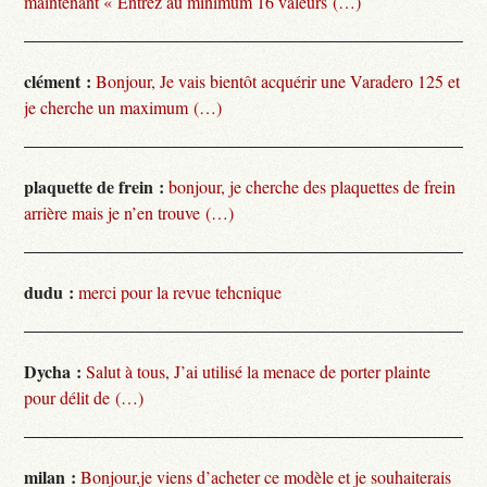
maintenant « Entrez au minimum 16 valeurs (…)
clément :
Bonjour, Je vais bientôt acquérir une Varadero 125 et
je cherche un maximum (…)
plaquette de frein :
bonjour, je cherche des plaquettes de frein
arrière mais je n’en trouve (…)
dudu :
merci pour la revue tehcnique
Dycha :
Salut à tous, J’ai utilisé la menace de porter plainte
pour délit de (…)
milan :
Bonjour,je viens d’acheter ce modèle et je souhaiterais