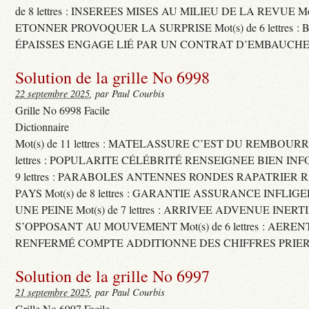
de 8 lettres : INSEREES MISES AU MILIEU DE LA REVUE Mot(s)
ETONNER PROVOQUER LA SURPRISE Mot(s) de 6 lettres :
ÉPAISSES ENGAGE LIÉ PAR UN CONTRAT D’EMBAUCHE
Solution de la grille No 6998
22 septembre 2025
, par Paul Courbis
Grille No 6998 Facile
Dictionnaire
Mot(s) de 11 lettres : MATELASSURE C’EST DU REMBOURRA
lettres : POPULARITE CÉLÉBRITÉ RENSEIGNEE BIEN INFO
9 lettres : PARABOLES ANTENNES RONDES RAPATRIER
PAYS Mot(s) de 8 lettres : GARANTIE ASSURANCE INFLI
UNE PEINE Mot(s) de 7 lettres : ARRIVEE ADVENUE INER
S’OPPOSANT AU MOUVEMENT Mot(s) de 6 lettres : AERE
RENFERMÉ COMPTE ADDITIONNE DES CHIFFRES PRIER
Solution de la grille No 6997
21 septembre 2025
, par Paul Courbis
Grille No 6997 Facile