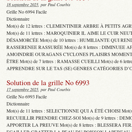
18 septembre 2025
, par Paul Courbis
Grille No 6994 Facile
Dictionnaire
Mot(s) de 12 lettres : CLEMENTINIER ARBRE À PETITS A
Mot(s) de 11 lettres : MAROQUINIER IL AIME LE CUIR NE
DÉSAMORCÉE Mot(s) de 10 lettres : HUMILIANTE QUI R
RASSERENEE RASSURÉE Mot(s) de 8 lettres : DIMINUEE A
AMOINDRIE OURAGANS CYCLONES PLAISIRS MOMENTS
ÊTRE Mot(s) de 7 lettres : RAMASSE CUEILLI Mot(s) de 6 let
APPRENDRE SUR LE TAS (SE) GENRES CATÉGORIES D’
Solution de la grille No 6993
17 septembre 2025
, par Paul Courbis
Grille No 6993 Facile
Dictionnaire
Mot(s) de 11 lettres : SELECTIONNE QUI A ÉTÉ CHOISI Mot(s) d
RECUEILLIR PRENDRE CHEZ-SOI Mot(s) de 9 lettres : D
APPORTER LA PREUVE Mot(s) de 8 lettres : BLESSERA FE
ECAILLER GRATTER LA PEAU DU POISSON LAPEREAU 