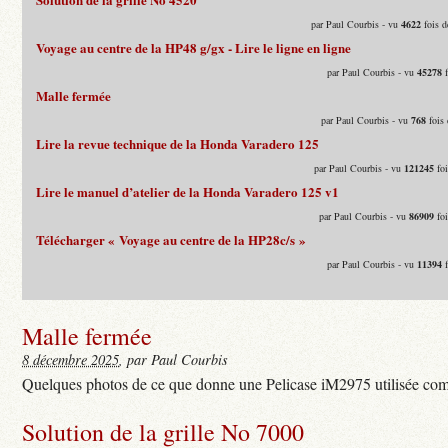
par Paul Courbis - vu
4622
fois d
Voyage au centre de la HP48 g/gx - Lire le ligne en ligne
par Paul Courbis - vu
45278
f
Malle fermée
par Paul Courbis - vu
768
fois 
Lire la revue technique de la Honda Varadero 125
par Paul Courbis - vu
121245
foi
Lire le manuel d’atelier de la Honda Varadero 125 v1
par Paul Courbis - vu
86909
foi
Télécharger « Voyage au centre de la HP28c/s »
par Paul Courbis - vu
11394
f
Malle fermée
8 décembre 2025
, par Paul Courbis
Quelques photos de ce que donne une Pelicase iM2975 utilisée com
Solution de la grille No 7000