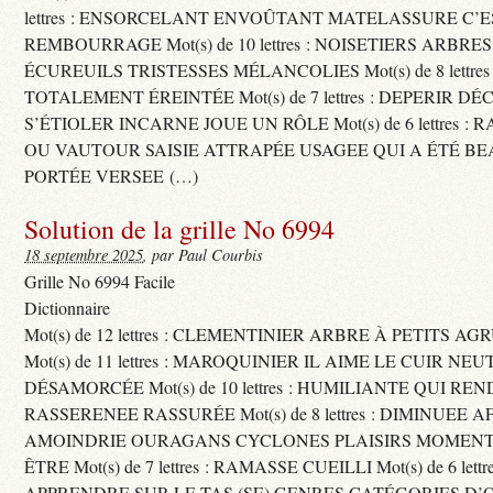
lettres : ENSORCELANT ENVOÛTANT MATELASSURE C’
REMBOURRAGE Mot(s) de 10 lettres : NOISETIERS ARBRE
ÉCUREUILS TRISTESSES MÉLANCOLIES Mot(s) de 8 lettre
TOTALEMENT ÉREINTÉE Mot(s) de 7 lettres : DEPERIR DÉ
S’ÉTIOLER INCARNE JOUE UN RÔLE Mot(s) de 6 lettres :
OU VAUTOUR SAISIE ATTRAPÉE USAGEE QUI A ÉTÉ B
PORTÉE VERSEE (…)
Solution de la grille No 6994
18 septembre 2025
, par Paul Courbis
Grille No 6994 Facile
Dictionnaire
Mot(s) de 12 lettres : CLEMENTINIER ARBRE À PETITS A
Mot(s) de 11 lettres : MAROQUINIER IL AIME LE CUIR NE
DÉSAMORCÉE Mot(s) de 10 lettres : HUMILIANTE QUI R
RASSERENEE RASSURÉE Mot(s) de 8 lettres : DIMINUEE A
AMOINDRIE OURAGANS CYCLONES PLAISIRS MOMENTS
ÊTRE Mot(s) de 7 lettres : RAMASSE CUEILLI Mot(s) de 6 let
APPRENDRE SUR LE TAS (SE) GENRES CATÉGORIES D’