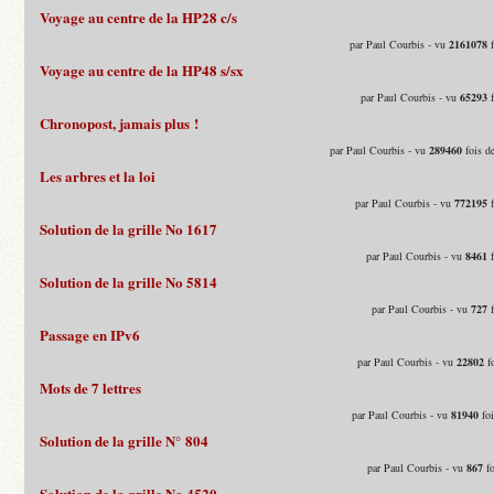
Voyage au centre de la HP28 c/s
par Paul Courbis - vu
2161078
f
Voyage au centre de la HP48 s/sx
par Paul Courbis - vu
65293
f
Chronopost, jamais plus !
par Paul Courbis - vu
289460
fois d
Les arbres et la loi
par Paul Courbis - vu
772195
f
Solution de la grille No 1617
par Paul Courbis - vu
8461
f
Solution de la grille No 5814
par Paul Courbis - vu
727
f
Passage en IPv6
par Paul Courbis - vu
22802
fo
Mots de 7 lettres
par Paul Courbis - vu
81940
foi
Solution de la grille N° 804
par Paul Courbis - vu
867
fo
Solution de la grille No 4520