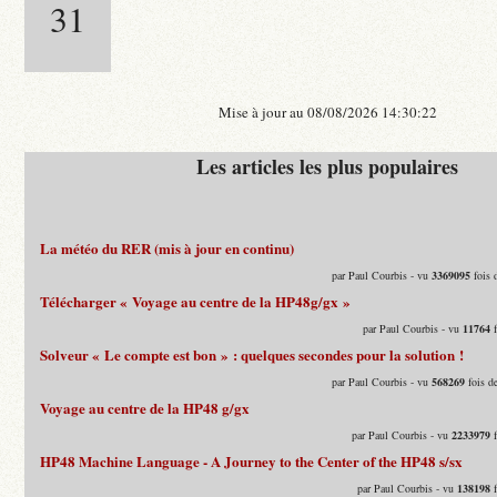
31
Mise à jour au 08/08/2026 14:30:22
Les articles les plus populaires
La météo du RER (mis à jour en continu)
par Paul Courbis - vu
3369095
fois 
Télécharger « Voyage au centre de la HP48g/gx »
par Paul Courbis - vu
11764
f
Solveur « Le compte est bon » : quelques secondes pour la solution !
par Paul Courbis - vu
568269
fois d
Voyage au centre de la HP48 g/gx
par Paul Courbis - vu
2233979
f
HP48 Machine Language - A Journey to the Center of the HP48 s/sx
par Paul Courbis - vu
138198
f