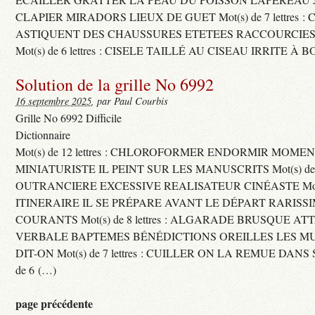
CLAPIER MIRADORS LIEUX DE GUET Mot(s) de 7 lettres : 
ASTIQUENT DES CHAUSSURES ETETEES RACCOURCIES
Mot(s) de 6 lettres : CISELE TAILLÉ AU CISEAU IRRITE À 
Solution de la grille No 6992
16 septembre 2025
, par Paul Courbis
Grille No 6992 Difficile
Dictionnaire
Mot(s) de 12 lettres : CHLOROFORMER ENDORMIR MO
MINIATURISTE IL PEINT SUR LES MANUSCRITS Mot(s) de 11 
OUTRANCIERE EXCESSIVE REALISATEUR CINÉASTE Mot(s) d
ITINERAIRE IL SE PRÉPARE AVANT LE DÉPART RARISS
COURANTS Mot(s) de 8 lettres : ALGARADE BRUSQUE A
VERBALE BAPTEMES BÉNÉDICTIONS OREILLES LES MU
DIT-ON Mot(s) de 7 lettres : CUILLER ON LA REMUE DANS 
de 6 (…)
page précédente