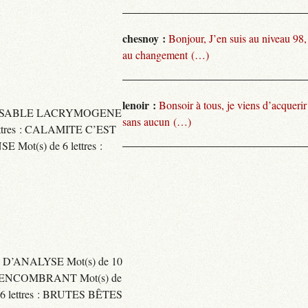
chesnoy :
Bonjour, J’en suis au niveau 98
au changement (…)
lenoir :
Bonsoir à tous, je viens d’acquer
TARISSABLE LACRYMOGENE
sans aucun (…)
tres : CALAMITE C’EST
t(s) de 6 lettres :
 D’ANALYSE Mot(s) de 10
ENCOMBRANT Mot(s) de
 lettres : BRUTES BÊTES