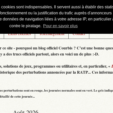
s cookies sont indispensables. Il servent aussi à établir des st
onctionnement ou la justification du trafic auprès d'annonceurs 
 données de navigation liées à votre adresse IP, en particulier à
contre le piratage.
Pour en savoir plus
Liens externes
Téléchargement
Contact
r ce site - pourquoi un blog officiel Courbis ? C’est une bonne ques
 y a des trucs officiels partout, alors en voici un de plus :-D.
 solutions de jeux, programmes ou utilitaires et, en particulier, «
historique des perturbations annoncées par la RATP... Ces informat
s perturbations sont en rouge, les journées normales sont en vert. Le gris indiq
taillé de cette journée...
Août 2026