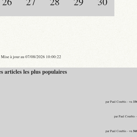
26
27
28
29
30
Mise à jour au 07/08/2026 10:00:22
s articles les plus populaires
par Paul Courbis - vu
33
par Paul Courbis 
par Paul Courbis - vu
56