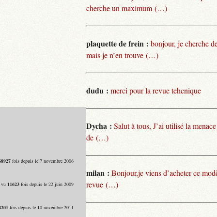
cherche un maximum (…)
plaquette de frein :
bonjour, je cherche de
mais je n’en trouve (…)
dudu :
merci pour la revue tehcnique
Dycha :
Salut à tous, J’ai utilisé la menace
de (…)
68927
fois depuis le 7 novembre 2006
milan :
Bonjour,je viens d’acheter ce modèl
revue (…)
- vu
11623
fois depuis le 22 juin 2009
8201
fois depuis le 10 novembre 2011