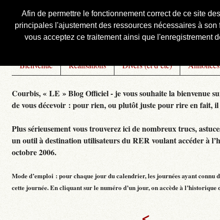
Afin de permettre le fonctionnement correct de ce site de
principales l'ajustement des ressources nécessaires à son f
Courbis, « LE » Blog Officiel
vous acceptez ce traitement ainsi que l'enregistrement de
Bienvenue
Réalisations
Divers (et d’été)
Annonces
Courbis, « LE » Blog Officiel - je vous souhaite la bienvenue su
de vous décevoir : pour rien, ou plutôt juste pour rire en fait, il
Plus sérieusement vous trouverez ici de nombreux trucs, astuces,
un outil à destination utilisateurs du RER voulant accéder à l’
octobre 2006.
Mode d’emploi : pour chaque jour du calendrier, les journées ayant connu de
cette journée. En cliquant sur le numéro d’un jour, on accède à l’historique dé
<