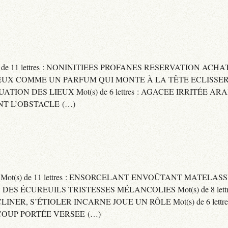
) de 11 lettres : NONINITIEES PROFANES RESERVATION ACHAT
 : CAPITEUX COMME UN PARFUM QUI MONTE À LA TÊTE ECLIS
CUATION DES LIEUX Mot(s) de 6 lettres : AGACEE IRRITÉE A
T L’OBSTACLE (…)
S Mot(s) de 11 lettres : ENSORCELANT ENVOÛTANT MATELA
S DES ÉCUREUILS TRISTESSES MÉLANCOLIES Mot(s) de 8 lett
CLINER, S’ÉTIOLER INCARNE JOUE UN RÔLE Mot(s) de 6 lett
COUP PORTÉE VERSEE (…)