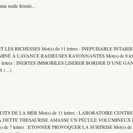
me malle fermée...
ENT LES RICHESSES Mot(s) de 11 lettres : INEPUISABLE IN
ERMINÉ À L’AVANCE RADIEUSES RAYONNANTES Mot(s) de 8 let
ttres : INERTES IMMOBILES LISERER BORDER D’UNE GANSE Mo
S (…)
UITS DE LA MER Mot(s) de 11 lettres : LABORATOIRE CENTRE
E SA DETTE THESAURISE AMASSE UN PÉCULE VOLUMINEUX 
) de 7 lettres : ETONNER PROVOQUER LA SURPRISE Mot(s) de 6