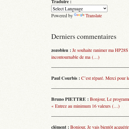
Traduire :
Powered by
Translate
Derniers commentaires
zozobleu :
Je souhaite ranimer ma HP28S
incontournable de ma (…)
Paul Courbis :
C’est réparé. Merci pour l
Bruno PIETTRE :
Bonjour, Le programm
« Entrez au minimum 16 valeurs (…)
clément :
Bonjour, Je vais bientôt acquéri