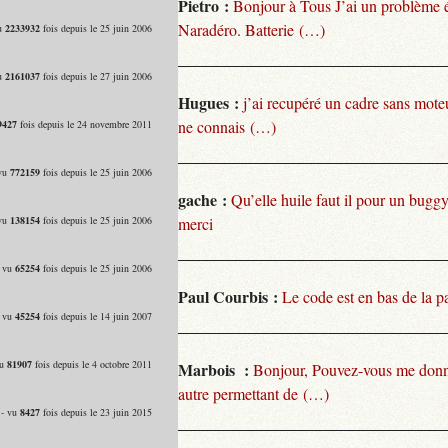
Pietro :
Bonjour à Tous J’ai un problème 
Naradéro. Batterie (…)
vu
2233932
fois depuis le 25 juin 2006
vu
2161037
fois depuis le 27 juin 2006
Hugues :
j’ai recupéré un cadre sans moteu
ne connais (…)
9427
fois depuis le 24 novembre 2011
 vu
772159
fois depuis le 25 juin 2006
gache :
Qu’elle huile faut il pour un bugg
 vu
138154
fois depuis le 25 juin 2006
merci
- vu
65254
fois depuis le 25 juin 2006
Paul Courbis :
Le code est en bas de la p
- vu
45254
fois depuis le 14 juin 2007
vu
81907
fois depuis le 4 octobre 2011
Marbois :
Bonjour, Pouvez-vous me donn
autre permettant de (…)
 - vu
8427
fois depuis le 23 juin 2015