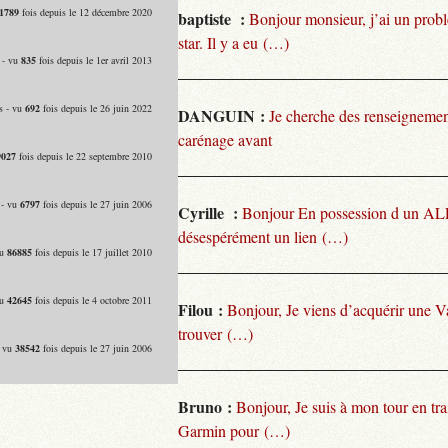
1789
fois depuis le 12 décembre 2020
baptiste :
Bonjour monsieur, j’ai un pro
star. Il y a eu (…)
 - vu
835
fois depuis le 1er avril 2013
s - vu
692
fois depuis le 26 juin 2022
DANGUIN :
Je cherche des renseignemen
carénage avant
9027
fois depuis le 22 septembre 2010
 - vu
6797
fois depuis le 27 juin 2006
Cyrille :
Bonjour En possession d un ALP
désespérément un lien (…)
vu
86885
fois depuis le 17 juillet 2010
vu
42645
fois depuis le 4 octobre 2011
Filou :
Bonjour, Je viens d’acquérir une V
trouver (…)
- vu
38542
fois depuis le 27 juin 2006
Bruno :
Bonjour, Je suis à mon tour en tra
Garmin pour (…)