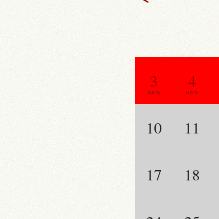
3
4
0.0 %
0.0 %
10
11
17
18