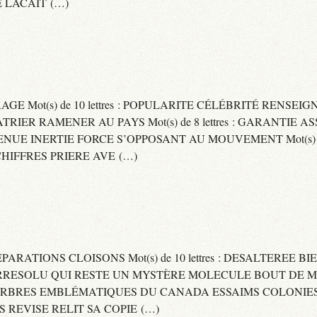
 LACAIT (…)
RAGE Mot(s) de 10 lettres : POPULARITE CÉLÉBRITÉ RENSE
PATRIER RAMENER AU PAYS Mot(s) de 8 lettres : GARANTIE
DVENUE INERTIE FORCE S’OPPOSANT AU MOUVEMENT Mot(s) de 
IFFRES PRIERE AVE (…)
 SEPARATIONS CLOISONS Mot(s) de 10 lettres : DESALTEREE 
: IRRESOLU QUI RESTE UN MYSTÈRE MOLECULE BOUT DE MAT
 ARBRES EMBLÉMATIQUES DU CANADA ESSAIMS COLONIES D
ES REVISE RELIT SA COPIE (…)