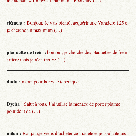
maintenant « Entrez au minimum 16 valeurs (…)
clément :
Bonjour, Je vais bientôt acquérir une Varadero 125 et
je cherche un maximum (…)
plaquette de frein :
bonjour, je cherche des plaquettes de frein
arrière mais je n’en trouve (…)
dudu :
merci pour la revue tehcnique
Dycha :
Salut à tous, J’ai utilisé la menace de porter plainte
pour délit de (…)
milan :
Bonjour,je viens d’acheter ce modèle et je souhaiterais