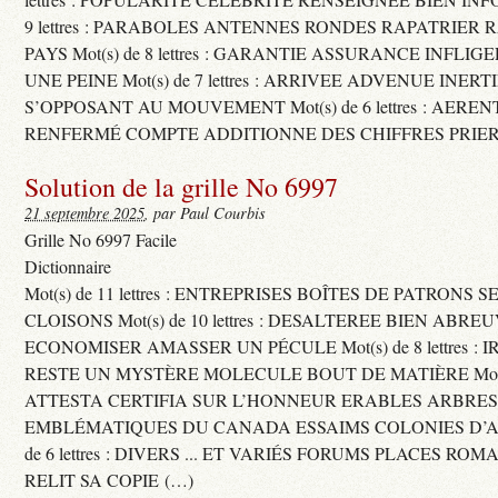
9 lettres : PARABOLES ANTENNES RONDES RAPATRIER
PAYS Mot(s) de 8 lettres : GARANTIE ASSURANCE INFLI
UNE PEINE Mot(s) de 7 lettres : ARRIVEE ADVENUE INER
S’OPPOSANT AU MOUVEMENT Mot(s) de 6 lettres : AERE
RENFERMÉ COMPTE ADDITIONNE DES CHIFFRES PRIER
Solution de la grille No 6997
21 septembre 2025
, par Paul Courbis
Grille No 6997 Facile
Dictionnaire
Mot(s) de 11 lettres : ENTREPRISES BOÎTES DE PATRONS
CLOISONS Mot(s) de 10 lettres : DESALTEREE BIEN ABRE
ECONOMISER AMASSER UN PÉCULE Mot(s) de 8 lettres : 
RESTE UN MYSTÈRE MOLECULE BOUT DE MATIÈRE Mot(s) d
ATTESTA CERTIFIA SUR L’HONNEUR ERABLES ARBRE
EMBLÉMATIQUES DU CANADA ESSAIMS COLONIES D’AB
de 6 lettres : DIVERS ... ET VARIÉS FORUMS PLACES RO
RELIT SA COPIE (…)