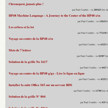
Chronopost, jamais plus !
par Paul Courbis - vu
289425
fois d
HP48 Machine Language - A Journey to the Center of the HP48 s/sx
par Paul Courbis - vu
138154
f
Les arbres et la loi
par Paul Courbis - vu
772158
f
Voyage au centre de la HP48 s/sx
par Paul Courbis - vu
65253
f
Mots de 7 lettres
par Paul Courbis - vu
81907
foi
Solution de la grille No 1617
par Paul Courbis - vu
8427
f
Voyage au centre de la HP48 g/gx - Lire le ligne en ligne
par Paul Courbis - vu
45252
f
Installer la suite Office 365 sur un serveur RDS
par Paul Courbis - vu
11788
fois d
Solution de la grille N° 804
par Paul Courbis - vu
835
fo
Solution de la grille No 5814