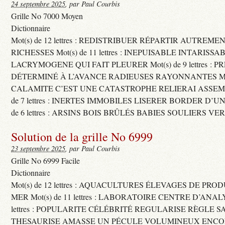
24 septembre 2025
, par Paul Courbis
Grille No 7000 Moyen
Dictionnaire
Mot(s) de 12 lettres : REDISTRIBUER RÉPARTIR AUTREME
RICHESSES Mot(s) de 11 lettres : INEPUISABLE INTARISSA
LACRYMOGENE QUI FAIT PLEURER Mot(s) de 9 lettres : P
DÉTERMINÉ À L’AVANCE RADIEUSES RAYONNANTES Mot(s) 
CALAMITE C’EST UNE CATASTROPHE RELIERAI ASSEMB
de 7 lettres : INERTES IMMOBILES LISERER BORDER D’U
de 6 lettres : ARSINS BOIS BRÛLÉS BABIES SOULIERS VE
Solution de la grille No 6999
23 septembre 2025
, par Paul Courbis
Grille No 6999 Facile
Dictionnaire
Mot(s) de 12 lettres : AQUACULTURES ÉLEVAGES DE PRO
MER Mot(s) de 11 lettres : LABORATOIRE CENTRE D’ANALYS
lettres : POPULARITE CÉLÉBRITÉ REGULARISE RÈGLE S
THESAURISE AMASSE UN PÉCULE VOLUMINEUX ENCOM