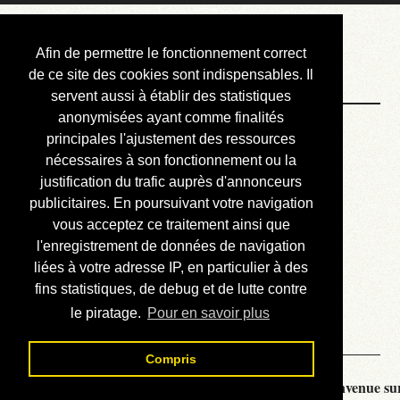
Courbis, « LE »
Afin de permettre le fonctionnement correct
Blog Officiel
de ce site des cookies sont indispensables. Il
servent aussi à établir des statistiques
anonymisées ayant comme finalités
Bienvenue
principales l'ajustement des ressources
Réalisations
nécessaires à son fonctionnement ou la
justification du trafic auprès d'annonceurs
Divers (et d’été)
publicitaires. En poursuivant votre navigation
vous acceptez ce traitement ainsi que
Annonces
l'enregistrement de données de navigation
Liens externes
liées à votre adresse IP, en particulier à des
fins statistiques, de debug et de lutte contre
Téléchargement
le piratage.
Pour en savoir plus
Contact
Compris
Courbis, « LE » Blog Officiel - je vous souhaite la bienvenue sur 