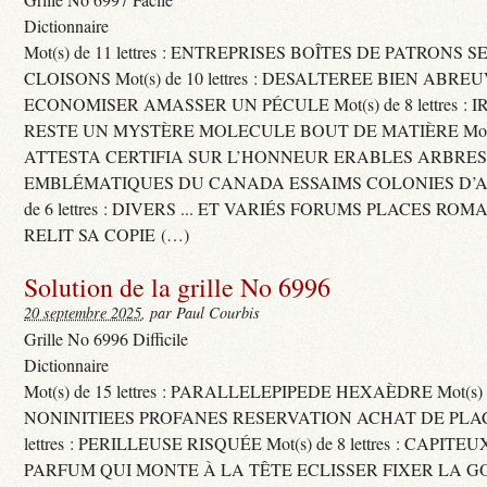
Dictionnaire
Mot(s) de 11 lettres : ENTREPRISES BOÎTES DE PATRONS
CLOISONS Mot(s) de 10 lettres : DESALTEREE BIEN ABRE
ECONOMISER AMASSER UN PÉCULE Mot(s) de 8 lettres : 
RESTE UN MYSTÈRE MOLECULE BOUT DE MATIÈRE Mot(s) d
ATTESTA CERTIFIA SUR L’HONNEUR ERABLES ARBRE
EMBLÉMATIQUES DU CANADA ESSAIMS COLONIES D’AB
de 6 lettres : DIVERS ... ET VARIÉS FORUMS PLACES RO
RELIT SA COPIE (…)
Solution de la grille No 6996
20 septembre 2025
, par Paul Courbis
Grille No 6996 Difficile
Dictionnaire
Mot(s) de 15 lettres : PARALLELEPIPEDE HEXAÈDRE Mot(s) de 
NONINITIEES PROFANES RESERVATION ACHAT DE PLACES
lettres : PERILLEUSE RISQUÉE Mot(s) de 8 lettres : CAPI
PARFUM QUI MONTE À LA TÊTE ECLISSER FIXER LA G