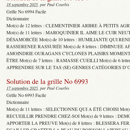
18 septembre 2025
, par Paul Courbis
Grille No 6994 Facile
Dictionnaire
Mot(s) de 12 lettres : CLEMENTINIER ARBRE À PETITS A
Mot(s) de 11 lettres : MAROQUINIER IL AIME LE CUIR NE
DÉSAMORCÉE Mot(s) de 10 lettres : HUMILIANTE QUI R
RASSERENEE RASSURÉE Mot(s) de 8 lettres : DIMINUEE A
AMOINDRIE OURAGANS CYCLONES PLAISIRS MOMENTS
ÊTRE Mot(s) de 7 lettres : RAMASSE CUEILLI Mot(s) de 6 let
APPRENDRE SUR LE TAS (SE) GENRES CATÉGORIES D’
Solution de la grille No 6993
17 septembre 2025
, par Paul Courbis
Grille No 6993 Facile
Dictionnaire
Mot(s) de 11 lettres : SELECTIONNE QUI A ÉTÉ CHOISI Mot(s) d
RECUEILLIR PRENDRE CHEZ-SOI Mot(s) de 9 lettres : D
APPORTER LA PREUVE Mot(s) de 8 lettres : BLESSERA FE
ECAILLER GRATTER LA PEAU DU POISSON LAPEREAU 