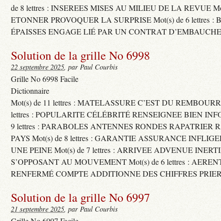
de 8 lettres : INSEREES MISES AU MILIEU DE LA REVUE Mot(s)
ETONNER PROVOQUER LA SURPRISE Mot(s) de 6 lettres :
ÉPAISSES ENGAGE LIÉ PAR UN CONTRAT D’EMBAUCHE
Solution de la grille No 6998
22 septembre 2025
, par Paul Courbis
Grille No 6998 Facile
Dictionnaire
Mot(s) de 11 lettres : MATELASSURE C’EST DU REMBOURRA
lettres : POPULARITE CÉLÉBRITÉ RENSEIGNEE BIEN INFO
9 lettres : PARABOLES ANTENNES RONDES RAPATRIER
PAYS Mot(s) de 8 lettres : GARANTIE ASSURANCE INFLI
UNE PEINE Mot(s) de 7 lettres : ARRIVEE ADVENUE INER
S’OPPOSANT AU MOUVEMENT Mot(s) de 6 lettres : AERE
RENFERMÉ COMPTE ADDITIONNE DES CHIFFRES PRIER
Solution de la grille No 6997
21 septembre 2025
, par Paul Courbis
Grille No 6997 Facile