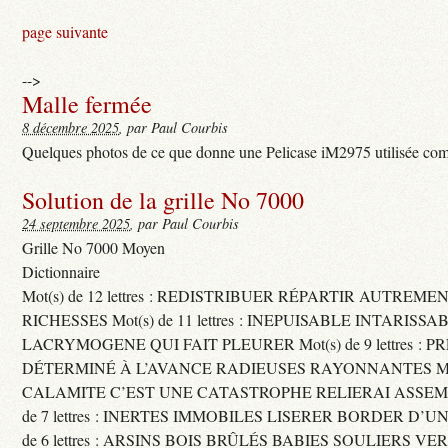
page suivante
-->
Malle fermée
8 décembre 2025
, par Paul Courbis
Quelques photos de ce que donne une Pelicase iM2975 utilisée com
Solution de la grille No 7000
24 septembre 2025
, par Paul Courbis
Grille No 7000 Moyen
Dictionnaire
Mot(s) de 12 lettres : REDISTRIBUER RÉPARTIR AUTREME
RICHESSES Mot(s) de 11 lettres : INEPUISABLE INTARISSA
LACRYMOGENE QUI FAIT PLEURER Mot(s) de 9 lettres : P
DÉTERMINÉ À L’AVANCE RADIEUSES RAYONNANTES Mot(s) 
CALAMITE C’EST UNE CATASTROPHE RELIERAI ASSEMB
de 7 lettres : INERTES IMMOBILES LISERER BORDER D’U
de 6 lettres : ARSINS BOIS BRÛLÉS BABIES SOULIERS VE