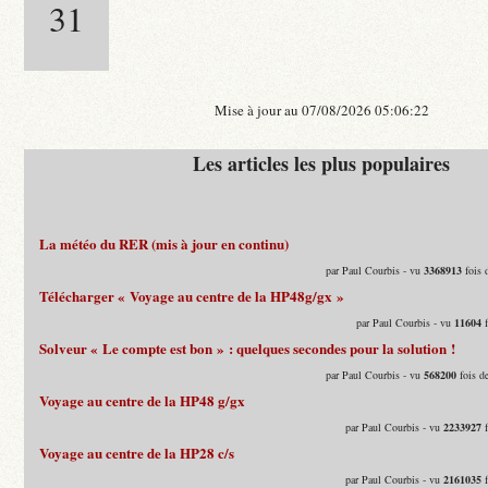
31
Mise à jour au 07/08/2026 05:06:22
Les articles les plus populaires
La météo du RER (mis à jour en continu)
par Paul Courbis - vu
3368913
fois 
Télécharger « Voyage au centre de la HP48g/gx »
par Paul Courbis - vu
11604
f
Solveur « Le compte est bon » : quelques secondes pour la solution !
par Paul Courbis - vu
568200
fois d
Voyage au centre de la HP48 g/gx
par Paul Courbis - vu
2233927
f
Voyage au centre de la HP28 c/s
par Paul Courbis - vu
2161035
f