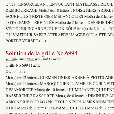
lettres : ENSORCELANT ENVOÛTANT MATELASSURE C’
REMBOURRAGE Mot(s) de 10 lettres : NOISETIERS ARBRE
ÉCUREUILS TRISTESSES MÉLANCOLIES Mot(s) de 8 lettre
TOTALEMENT ÉREINTÉE Mot(s) de 7 lettres : DEPERIR DÉ
S’ÉTIOLER INCARNE JOUE UN RÔLE Mot(s) de 6 lettres :
OU VAUTOUR SAISIE ATTRAPÉE USAGEE QUI A ÉTÉ B
PORTÉE VERSEE (…)
Solution de la grille No 6994
18 septembre 2025
, par Paul Courbis
Grille No 6994 Facile
Dictionnaire
Mot(s) de 12 lettres : CLEMENTINIER ARBRE À PETITS A
Mot(s) de 11 lettres : MAROQUINIER IL AIME LE CUIR NE
DÉSAMORCÉE Mot(s) de 10 lettres : HUMILIANTE QUI R
RASSERENEE RASSURÉE Mot(s) de 8 lettres : DIMINUEE A
AMOINDRIE OURAGANS CYCLONES PLAISIRS MOMENTS
ÊTRE Mot(s) de 7 lettres : RAMASSE CUEILLI Mot(s) de 6 let
APPRENDRE SUR LE TAS (SE) GENRES CATÉGORIES D’