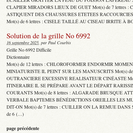
CLAPIER MIRADORS LIEUX DE GUET Mot(s) de 7 lettres : 
ASTIQUENT DES CHAUSSURES ETETEES RACCOURCIES
Mot(s) de 6 lettres : CISELE TAILLÉ AU CISEAU IRRITE À 
Solution de la grille No 6992
16 septembre 2025
, par Paul Courbis
Grille No 6992 Difficile
Dictionnaire
Mot(s) de 12 lettres : CHLOROFORMER ENDORMIR MO
MINIATURISTE IL PEINT SUR LES MANUSCRITS Mot(s) de 11 
OUTRANCIERE EXCESSIVE REALISATEUR CINÉASTE Mot(s) d
ITINERAIRE IL SE PRÉPARE AVANT LE DÉPART RARISS
COURANTS Mot(s) de 8 lettres : ALGARADE BRUSQUE A
VERBALE BAPTEMES BÉNÉDICTIONS OREILLES LES MU
DIT-ON Mot(s) de 7 lettres : CUILLER ON LA REMUE DANS 
de 6 (…)
page précédente