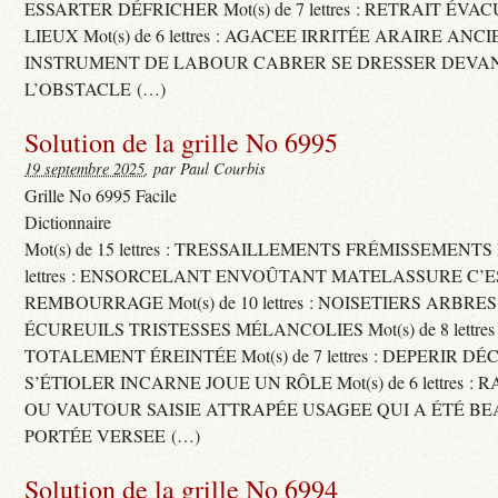
ESSARTER DÉFRICHER Mot(s) de 7 lettres : RETRAIT ÉV
LIEUX Mot(s) de 6 lettres : AGACEE IRRITÉE ARAIRE ANC
INSTRUMENT DE LABOUR CABRER SE DRESSER DEVA
L’OBSTACLE (…)
Solution de la grille No 6995
19 septembre 2025
, par Paul Courbis
Grille No 6995 Facile
Dictionnaire
Mot(s) de 15 lettres : TRESSAILLEMENTS FRÉMISSEMENTS M
lettres : ENSORCELANT ENVOÛTANT MATELASSURE C’
REMBOURRAGE Mot(s) de 10 lettres : NOISETIERS ARBRE
ÉCUREUILS TRISTESSES MÉLANCOLIES Mot(s) de 8 lettre
TOTALEMENT ÉREINTÉE Mot(s) de 7 lettres : DEPERIR DÉ
S’ÉTIOLER INCARNE JOUE UN RÔLE Mot(s) de 6 lettres :
OU VAUTOUR SAISIE ATTRAPÉE USAGEE QUI A ÉTÉ B
PORTÉE VERSEE (…)
Solution de la grille No 6994