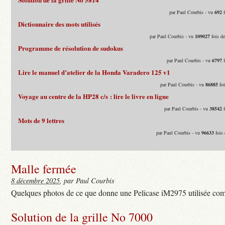
par Paul Courbis - vu
692
f
Dictionnaire des mots utilisés
par Paul Courbis - vu
109027
fois d
Programme de résolution de sudokus
par Paul Courbis - vu
6797
f
Lire le manuel d’atelier de la Honda Varadero 125 v1
par Paul Courbis - vu
86885
foi
Voyage au centre de la HP28 c/s : lire le livre en ligne
par Paul Courbis - vu
38542
f
Mots de 9 lettres
par Paul Courbis - vu
96633
fois 
Malle fermée
8 décembre 2025
, par Paul Courbis
Quelques photos de ce que donne une Pelicase iM2975 utilisée com
Solution de la grille No 7000