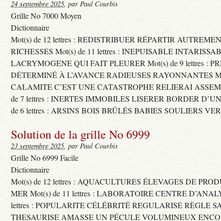
24 septembre 2025
, par Paul Courbis
Grille No 7000 Moyen
Dictionnaire
Mot(s) de 12 lettres : REDISTRIBUER RÉPARTIR AUTREME
RICHESSES Mot(s) de 11 lettres : INEPUISABLE INTARISSA
LACRYMOGENE QUI FAIT PLEURER Mot(s) de 9 lettres : P
DÉTERMINÉ À L’AVANCE RADIEUSES RAYONNANTES Mot(s) 
CALAMITE C’EST UNE CATASTROPHE RELIERAI ASSEMB
de 7 lettres : INERTES IMMOBILES LISERER BORDER D’U
de 6 lettres : ARSINS BOIS BRÛLÉS BABIES SOULIERS VE
Solution de la grille No 6999
23 septembre 2025
, par Paul Courbis
Grille No 6999 Facile
Dictionnaire
Mot(s) de 12 lettres : AQUACULTURES ÉLEVAGES DE PRO
MER Mot(s) de 11 lettres : LABORATOIRE CENTRE D’ANALYS
lettres : POPULARITE CÉLÉBRITÉ REGULARISE RÈGLE S
THESAURISE AMASSE UN PÉCULE VOLUMINEUX ENCOM