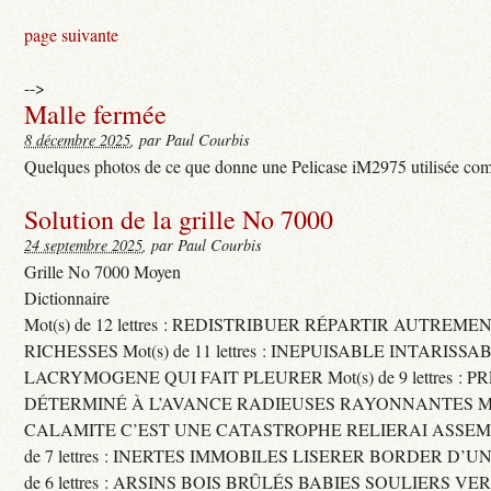
page suivante
-->
Malle fermée
8 décembre 2025
, par Paul Courbis
Quelques photos de ce que donne une Pelicase iM2975 utilisée com
Solution de la grille No 7000
24 septembre 2025
, par Paul Courbis
Grille No 7000 Moyen
Dictionnaire
Mot(s) de 12 lettres : REDISTRIBUER RÉPARTIR AUTREME
RICHESSES Mot(s) de 11 lettres : INEPUISABLE INTARISSA
LACRYMOGENE QUI FAIT PLEURER Mot(s) de 9 lettres : P
DÉTERMINÉ À L’AVANCE RADIEUSES RAYONNANTES Mot(s) 
CALAMITE C’EST UNE CATASTROPHE RELIERAI ASSEMB
de 7 lettres : INERTES IMMOBILES LISERER BORDER D’U
de 6 lettres : ARSINS BOIS BRÛLÉS BABIES SOULIERS VE