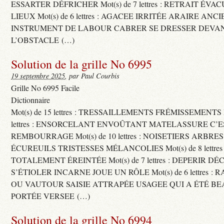
ESSARTER DÉFRICHER Mot(s) de 7 lettres : RETRAIT ÉV
LIEUX Mot(s) de 6 lettres : AGACEE IRRITÉE ARAIRE ANC
INSTRUMENT DE LABOUR CABRER SE DRESSER DEVA
L’OBSTACLE (…)
Solution de la grille No 6995
19 septembre 2025
, par Paul Courbis
Grille No 6995 Facile
Dictionnaire
Mot(s) de 15 lettres : TRESSAILLEMENTS FRÉMISSEMENTS M
lettres : ENSORCELANT ENVOÛTANT MATELASSURE C’
REMBOURRAGE Mot(s) de 10 lettres : NOISETIERS ARBRE
ÉCUREUILS TRISTESSES MÉLANCOLIES Mot(s) de 8 lettre
TOTALEMENT ÉREINTÉE Mot(s) de 7 lettres : DEPERIR DÉ
S’ÉTIOLER INCARNE JOUE UN RÔLE Mot(s) de 6 lettres :
OU VAUTOUR SAISIE ATTRAPÉE USAGEE QUI A ÉTÉ B
PORTÉE VERSEE (…)
Solution de la grille No 6994