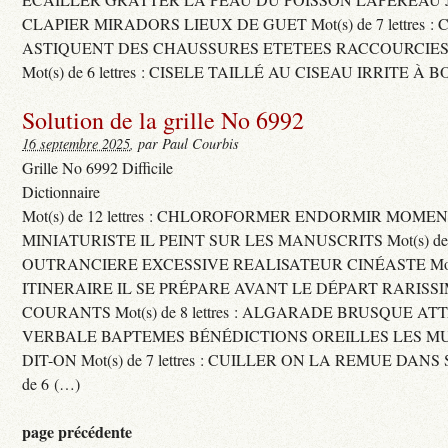
CLAPIER MIRADORS LIEUX DE GUET Mot(s) de 7 lettres : 
ASTIQUENT DES CHAUSSURES ETETEES RACCOURCIES
Mot(s) de 6 lettres : CISELE TAILLÉ AU CISEAU IRRITE À 
Solution de la grille No 6992
16 septembre 2025
, par Paul Courbis
Grille No 6992 Difficile
Dictionnaire
Mot(s) de 12 lettres : CHLOROFORMER ENDORMIR MO
MINIATURISTE IL PEINT SUR LES MANUSCRITS Mot(s) de 11 
OUTRANCIERE EXCESSIVE REALISATEUR CINÉASTE Mot(s) d
ITINERAIRE IL SE PRÉPARE AVANT LE DÉPART RARISS
COURANTS Mot(s) de 8 lettres : ALGARADE BRUSQUE A
VERBALE BAPTEMES BÉNÉDICTIONS OREILLES LES MU
DIT-ON Mot(s) de 7 lettres : CUILLER ON LA REMUE DANS 
de 6 (…)
page précédente