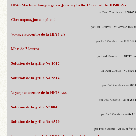
HP48 Machine Language - A Journey to the Center of the HP48 s/sx
par Paul Courbis - vu
138165
f
Chronopost, jamais plus !
par Paul Courbis - vu
289435
fois d
Voyage au centre de la HP28 c/s
par Paul Courbis - vu
2161044
f
Mots de 7 lettres
par Paul Courbis - vu
81917
foi
Solution de la grille No 1617
par Paul Courbis - vu
8437
f
Solution de la grille No 5814
par Paul Courbis - vu
703
f
Voyage au centre de la HP48 s/sx
par Paul Courbis - vu
65263
f
Solution de la grille N° 804
par Paul Courbis - vu
845
fo
Solution de la grille No 4520
par Paul Courbis - vu
4600
fois d
Voyage au centre de la HP48 g/gx - Lire le ligne en ligne