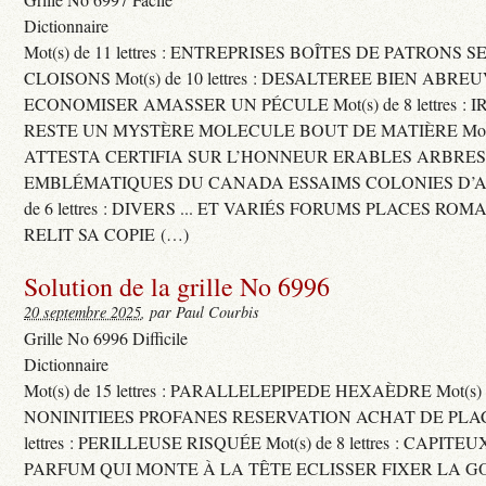
Dictionnaire
Mot(s) de 11 lettres : ENTREPRISES BOÎTES DE PATRONS
CLOISONS Mot(s) de 10 lettres : DESALTEREE BIEN ABRE
ECONOMISER AMASSER UN PÉCULE Mot(s) de 8 lettres : 
RESTE UN MYSTÈRE MOLECULE BOUT DE MATIÈRE Mot(s) d
ATTESTA CERTIFIA SUR L’HONNEUR ERABLES ARBRE
EMBLÉMATIQUES DU CANADA ESSAIMS COLONIES D’AB
de 6 lettres : DIVERS ... ET VARIÉS FORUMS PLACES RO
RELIT SA COPIE (…)
Solution de la grille No 6996
20 septembre 2025
, par Paul Courbis
Grille No 6996 Difficile
Dictionnaire
Mot(s) de 15 lettres : PARALLELEPIPEDE HEXAÈDRE Mot(s) de 
NONINITIEES PROFANES RESERVATION ACHAT DE PLACES
lettres : PERILLEUSE RISQUÉE Mot(s) de 8 lettres : CAPI
PARFUM QUI MONTE À LA TÊTE ECLISSER FIXER LA G