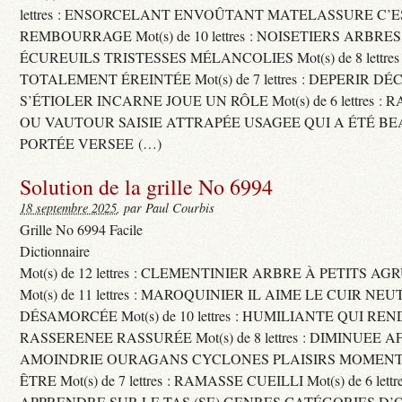
lettres : ENSORCELANT ENVOÛTANT MATELASSURE C’
REMBOURRAGE Mot(s) de 10 lettres : NOISETIERS ARBRE
ÉCUREUILS TRISTESSES MÉLANCOLIES Mot(s) de 8 lettre
TOTALEMENT ÉREINTÉE Mot(s) de 7 lettres : DEPERIR DÉ
S’ÉTIOLER INCARNE JOUE UN RÔLE Mot(s) de 6 lettres :
OU VAUTOUR SAISIE ATTRAPÉE USAGEE QUI A ÉTÉ B
PORTÉE VERSEE (…)
Solution de la grille No 6994
18 septembre 2025
, par Paul Courbis
Grille No 6994 Facile
Dictionnaire
Mot(s) de 12 lettres : CLEMENTINIER ARBRE À PETITS A
Mot(s) de 11 lettres : MAROQUINIER IL AIME LE CUIR NE
DÉSAMORCÉE Mot(s) de 10 lettres : HUMILIANTE QUI R
RASSERENEE RASSURÉE Mot(s) de 8 lettres : DIMINUEE A
AMOINDRIE OURAGANS CYCLONES PLAISIRS MOMENTS
ÊTRE Mot(s) de 7 lettres : RAMASSE CUEILLI Mot(s) de 6 let
APPRENDRE SUR LE TAS (SE) GENRES CATÉGORIES D’