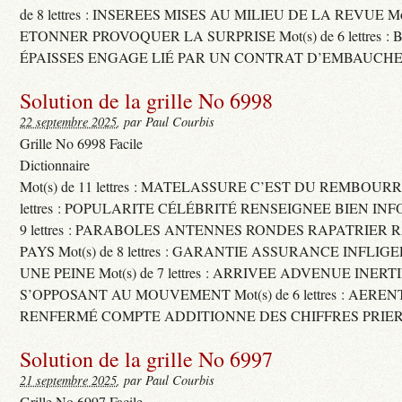
de 8 lettres : INSEREES MISES AU MILIEU DE LA REVUE Mot(s)
ETONNER PROVOQUER LA SURPRISE Mot(s) de 6 lettres :
ÉPAISSES ENGAGE LIÉ PAR UN CONTRAT D’EMBAUCHE
Solution de la grille No 6998
22 septembre 2025
, par Paul Courbis
Grille No 6998 Facile
Dictionnaire
Mot(s) de 11 lettres : MATELASSURE C’EST DU REMBOURRA
lettres : POPULARITE CÉLÉBRITÉ RENSEIGNEE BIEN INFO
9 lettres : PARABOLES ANTENNES RONDES RAPATRIER
PAYS Mot(s) de 8 lettres : GARANTIE ASSURANCE INFLI
UNE PEINE Mot(s) de 7 lettres : ARRIVEE ADVENUE INER
S’OPPOSANT AU MOUVEMENT Mot(s) de 6 lettres : AERE
RENFERMÉ COMPTE ADDITIONNE DES CHIFFRES PRIER
Solution de la grille No 6997
21 septembre 2025
, par Paul Courbis
Grille No 6997 Facile