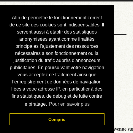
Courbis, « LE »
Afin de permettre le fonctionnement correct
Blog Officiel
de ce site des cookies sont indispensables. Il
servent aussi à établir des statistiques
anonymisées ayant comme finalités
Bienvenue
principales l'ajustement des ressources
Réalisations
nécessaires à son fonctionnement ou la
justification du trafic auprès d'annonceurs
Divers (et d’été)
publicitaires. En poursuivant votre navigation
vous acceptez ce traitement ainsi que
Annonces
l'enregistrement de données de navigation
Liens externes
liées à votre adresse IP, en particulier à des
fins statistiques, de debug et de lutte contre
Téléchargement
le piratage.
Pour en savoir plus
Contact
Compris
Courbis, « LE » Blog Officiel - je vous souhaite la bienvenue sur 