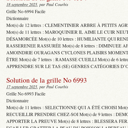
18 septembre 2025
, par Paul Courbis
Grille No 6994 Facile
Dictionnaire
Mot(s) de 12 lettres : CLEMENTINIER ARBRE À PETITS A
Mot(s) de 11 lettres : MAROQUINIER IL AIME LE CUIR NE
DÉSAMORCÉE Mot(s) de 10 lettres : HUMILIANTE QUI R
RASSERENEE RASSURÉE Mot(s) de 8 lettres : DIMINUEE A
AMOINDRIE OURAGANS CYCLONES PLAISIRS MOMENTS
ÊTRE Mot(s) de 7 lettres : RAMASSE CUEILLI Mot(s) de 6 let
APPRENDRE SUR LE TAS (SE) GENRES CATÉGORIES D’
Solution de la grille No 6993
17 septembre 2025
, par Paul Courbis
Grille No 6993 Facile
Dictionnaire
Mot(s) de 11 lettres : SELECTIONNE QUI A ÉTÉ CHOISI Mot(s) d
RECUEILLIR PRENDRE CHEZ-SOI Mot(s) de 9 lettres : D
APPORTER LA PREUVE Mot(s) de 8 lettres : BLESSERA FE
ECAILLER GRATTER LA PEAU DU POISSON LAPEREAU 