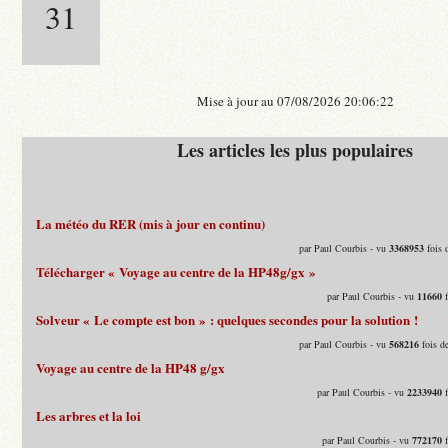
31
Mise à jour au 07/08/2026 20:06:22
Les articles les plus populaires
La météo du RER (mis à jour en continu)
par Paul Courbis - vu
3368953
fois 
Télécharger « Voyage au centre de la HP48g/gx »
par Paul Courbis - vu
11660
f
Solveur « Le compte est bon » : quelques secondes pour la solution !
par Paul Courbis - vu
568216
fois d
Voyage au centre de la HP48 g/gx
par Paul Courbis - vu
2233940
f
Les arbres et la loi
par Paul Courbis - vu
772170
f