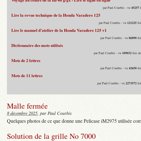
par Paul Courbis - vu
45257
f
Lire la revue technique de la Honda Varadero 125
par Paul Courbis - vu
121225
foi
Lire le manuel d’atelier de la Honda Varadero 125 v1
par Paul Courbis - vu
86890
foi
Dictionnaire des mots utilisés
par Paul Courbis - vu
109032
fois d
Mots de 2 lettres
par Paul Courbis - vu
42650
foi
Mots de 11 lettres
par Paul Courbis - vu
2273572
foi
Malle fermée
8 décembre 2025
, par Paul Courbis
Quelques photos de ce que donne une Pelicase iM2975 utilisée com
Solution de la grille No 7000