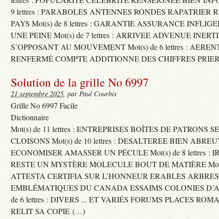
9 lettres : PARABOLES ANTENNES RONDES RAPATRIER
PAYS Mot(s) de 8 lettres : GARANTIE ASSURANCE INFLI
UNE PEINE Mot(s) de 7 lettres : ARRIVEE ADVENUE INER
S’OPPOSANT AU MOUVEMENT Mot(s) de 6 lettres : AERE
RENFERMÉ COMPTE ADDITIONNE DES CHIFFRES PRIER
Solution de la grille No 6997
21 septembre 2025
, par Paul Courbis
Grille No 6997 Facile
Dictionnaire
Mot(s) de 11 lettres : ENTREPRISES BOÎTES DE PATRONS
CLOISONS Mot(s) de 10 lettres : DESALTEREE BIEN ABRE
ECONOMISER AMASSER UN PÉCULE Mot(s) de 8 lettres : 
RESTE UN MYSTÈRE MOLECULE BOUT DE MATIÈRE Mot(s) d
ATTESTA CERTIFIA SUR L’HONNEUR ERABLES ARBRE
EMBLÉMATIQUES DU CANADA ESSAIMS COLONIES D’AB
de 6 lettres : DIVERS ... ET VARIÉS FORUMS PLACES RO
RELIT SA COPIE (…)