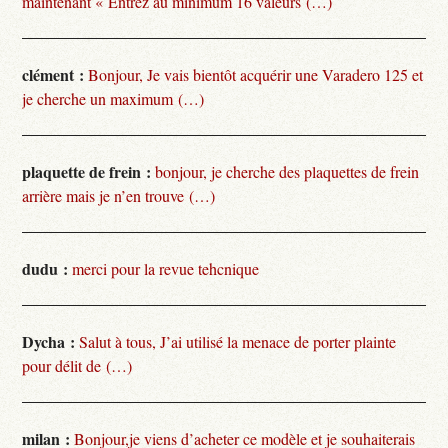
maintenant « Entrez au minimum 16 valeurs (…)
clément :
Bonjour, Je vais bientôt acquérir une Varadero 125 et
je cherche un maximum (…)
plaquette de frein :
bonjour, je cherche des plaquettes de frein
arrière mais je n’en trouve (…)
dudu :
merci pour la revue tehcnique
Dycha :
Salut à tous, J’ai utilisé la menace de porter plainte
pour délit de (…)
milan :
Bonjour,je viens d’acheter ce modèle et je souhaiterais