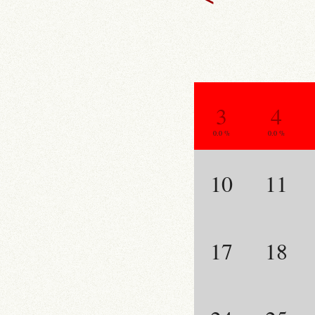
3
4
0.0 %
0.0 %
10
11
17
18