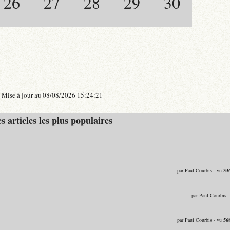
26
27
28
29
30
Mise à jour au 08/08/2026 15:24:21
s articles les plus populaires
par Paul Courbis - vu
33
par Paul Courbis 
par Paul Courbis - vu
56