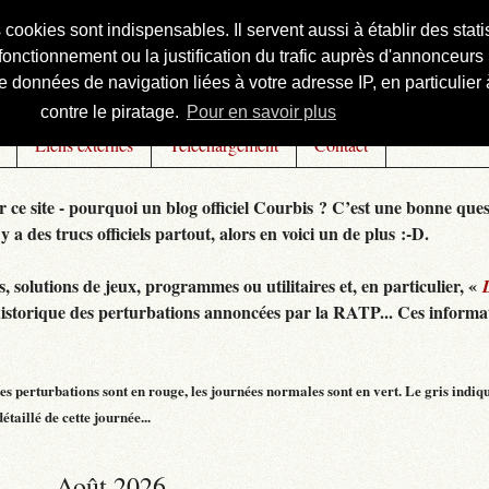
s cookies sont indispensables. Il servent aussi à établir des st
onctionnement ou la justification du trafic auprès d'annonceurs 
 données de navigation liées à votre adresse IP, en particulier à
contre le piratage.
Pour en savoir plus
Liens externes
Téléchargement
Contact
r ce site - pourquoi un blog officiel Courbis ? C’est une bonne ques
 y a des trucs officiels partout, alors en voici un de plus :-D.
 solutions de jeux, programmes ou utilitaires et, en particulier, «
historique des perturbations annoncées par la RATP... Ces informat
s perturbations sont en rouge, les journées normales sont en vert. Le gris indiq
taillé de cette journée...
Août 2026