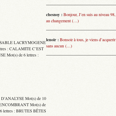
chesnoy :
Bonjour, J’en suis au niveau 98
au changement (…)
lenoir :
Bonsoir à tous, je viens d’acquer
TARISSABLE LACRYMOGENE
sans aucun (…)
tres : CALAMITE C’EST
t(s) de 6 lettres :
 D’ANALYSE Mot(s) de 10
ENCOMBRANT Mot(s) de
 lettres : BRUTES BÊTES