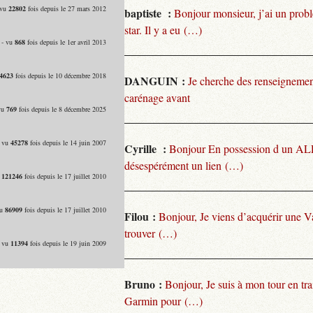
 vu
22802
fois depuis le 27 mars 2012
baptiste :
Bonjour monsieur, j’ai un pro
star. Il y a eu (…)
 - vu
868
fois depuis le 1er avril 2013
4623
fois depuis le 10 décembre 2018
DANGUIN :
Je cherche des renseignemen
carénage avant
vu
769
fois depuis le 8 décembre 2025
- vu
45278
fois depuis le 14 juin 2007
Cyrille :
Bonjour En possession d un ALP
désespérément un lien (…)
u
121246
fois depuis le 17 juillet 2010
vu
86909
fois depuis le 17 juillet 2010
Filou :
Bonjour, Je viens d’acquérir une V
trouver (…)
- vu
11394
fois depuis le 19 juin 2009
Bruno :
Bonjour, Je suis à mon tour en tra
Garmin pour (…)