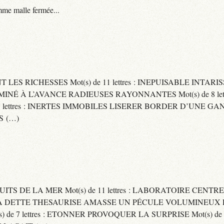
me malle fermée...
ENT LES RICHESSES Mot(s) de 11 lettres : INEPUISABLE IN
ERMINÉ À L’AVANCE RADIEUSES RAYONNANTES Mot(s) de 8 let
ttres : INERTES IMMOBILES LISERER BORDER D’UNE GANSE Mo
S (…)
UITS DE LA MER Mot(s) de 11 lettres : LABORATOIRE CENTRE
E SA DETTE THESAURISE AMASSE UN PÉCULE VOLUMINEUX 
) de 7 lettres : ETONNER PROVOQUER LA SURPRISE Mot(s) de 6