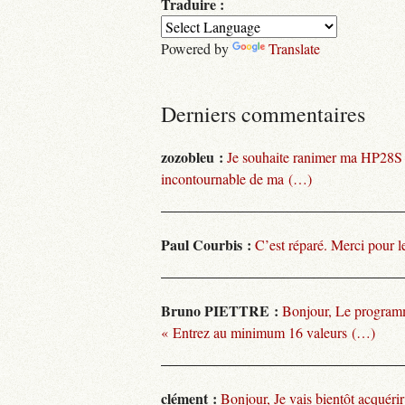
Traduire :
Powered by
Translate
Derniers commentaires
zozobleu :
Je souhaite ranimer ma HP28S
incontournable de ma (…)
Paul Courbis :
C’est réparé. Merci pour l
Bruno PIETTRE :
Bonjour, Le programm
« Entrez au minimum 16 valeurs (…)
clément :
Bonjour, Je vais bientôt acquéri