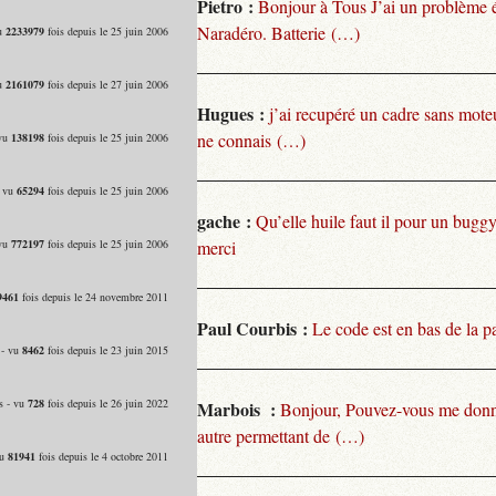
Pietro :
Bonjour à Tous J’ai un problème 
Naradéro. Batterie (…)
vu
2233979
fois depuis le 25 juin 2006
vu
2161079
fois depuis le 27 juin 2006
Hugues :
j’ai recupéré un cadre sans moteu
ne connais (…)
 vu
138198
fois depuis le 25 juin 2006
- vu
65294
fois depuis le 25 juin 2006
gache :
Qu’elle huile faut il pour un bugg
 vu
772197
fois depuis le 25 juin 2006
merci
9461
fois depuis le 24 novembre 2011
Paul Courbis :
Le code est en bas de la p
 - vu
8462
fois depuis le 23 juin 2015
s - vu
728
fois depuis le 26 juin 2022
Marbois :
Bonjour, Pouvez-vous me donn
autre permettant de (…)
vu
81941
fois depuis le 4 octobre 2011