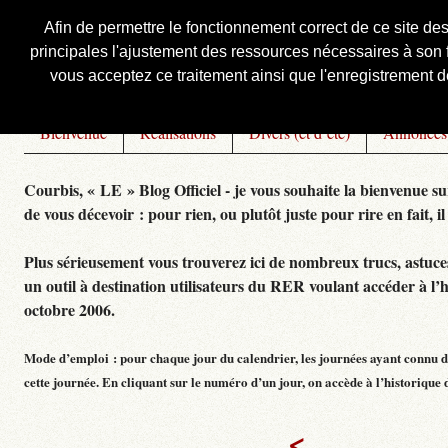
Afin de permettre le fonctionnement correct de ce site de
principales l'ajustement des ressources nécessaires à son f
Courbis, « LE » Blog Officiel
vous acceptez ce traitement ainsi que l'enregistrement de
Bienvenue
Réalisations
Divers (et d’été)
Annonces
Courbis, « LE » Blog Officiel - je vous souhaite la bienvenue su
de vous décevoir : pour rien, ou plutôt juste pour rire en fait, il
Plus sérieusement vous trouverez ici de nombreux trucs, astuces,
un outil à destination utilisateurs du RER voulant accéder à l’
octobre 2006.
Mode d’emploi : pour chaque jour du calendrier, les journées ayant connu de
cette journée. En cliquant sur le numéro d’un jour, on accède à l’historique dé
<