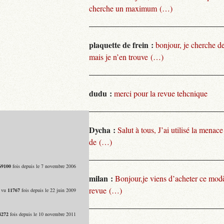
cherche un maximum (…)
plaquette de frein :
bonjour, je cherche de
mais je n’en trouve (…)
dudu :
merci pour la revue tehcnique
Dycha :
Salut à tous, J’ai utilisé la menace
de (…)
69100
fois depuis le 7 novembre 2006
milan :
Bonjour,je viens d’acheter ce modèl
revue (…)
- vu
11767
fois depuis le 22 juin 2009
8272
fois depuis le 10 novembre 2011