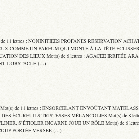
) de 11 lettres : NONINITIEES PROFANES RESERVATION ACHAT
 : CAPITEUX COMME UN PARFUM QUI MONTE À LA TÊTE ECLIS
CUATION DES LIEUX Mot(s) de 6 lettres : AGACEE IRRITÉE A
T L’OBSTACLE (…)
S Mot(s) de 11 lettres : ENSORCELANT ENVOÛTANT MATELA
S DES ÉCUREUILS TRISTESSES MÉLANCOLIES Mot(s) de 8 lett
CLINER, S’ÉTIOLER INCARNE JOUE UN RÔLE Mot(s) de 6 lett
COUP PORTÉE VERSEE (…)