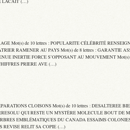
 LACAIT (…)
RAGE Mot(s) de 10 lettres : POPULARITE CÉLÉBRITÉ RENSE
PATRIER RAMENER AU PAYS Mot(s) de 8 lettres : GARANTIE
DVENUE INERTIE FORCE S’OPPOSANT AU MOUVEMENT Mot(s) de 
IFFRES PRIERE AVE (…)
 SEPARATIONS CLOISONS Mot(s) de 10 lettres : DESALTEREE 
: IRRESOLU QUI RESTE UN MYSTÈRE MOLECULE BOUT DE MAT
 ARBRES EMBLÉMATIQUES DU CANADA ESSAIMS COLONIES D
ES REVISE RELIT SA COPIE (…)