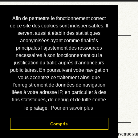
Courbis, « LE »
Afin de permettre le fonctionnement correct
Blog Officiel
de ce site des cookies sont indispensables. Il
servent aussi à établir des statistiques
anonymisées ayant comme finalités
Bienvenue
principales l'ajustement des ressources
Réalisations
nécessaires à son fonctionnement ou la
justification du trafic auprès d'annonceurs
Divers (et d’été)
publicitaires. En poursuivant votre navigation
vous acceptez ce traitement ainsi que
Annonces
l'enregistrement de données de navigation
Liens externes
liées à votre adresse IP, en particulier à des
fins statistiques, de debug et de lutte contre
Téléchargement
le piratage.
Pour en savoir plus
Contact
Compris
Courbis, « LE » Blog Officiel - je vous souhaite la bienvenue sur 