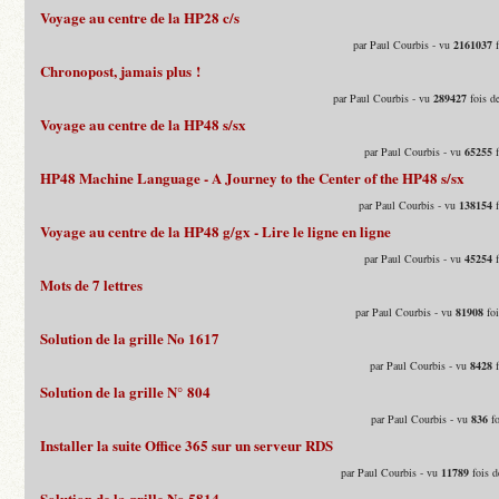
Voyage au centre de la HP28 c/s
par Paul Courbis - vu
2161037
f
Chronopost, jamais plus !
par Paul Courbis - vu
289427
fois d
Voyage au centre de la HP48 s/sx
par Paul Courbis - vu
65255
f
HP48 Machine Language - A Journey to the Center of the HP48 s/sx
par Paul Courbis - vu
138154
f
Voyage au centre de la HP48 g/gx - Lire le ligne en ligne
par Paul Courbis - vu
45254
f
Mots de 7 lettres
par Paul Courbis - vu
81908
foi
Solution de la grille No 1617
par Paul Courbis - vu
8428
f
Solution de la grille N° 804
par Paul Courbis - vu
836
fo
Installer la suite Office 365 sur un serveur RDS
par Paul Courbis - vu
11789
fois d
Solution de la grille No 5814