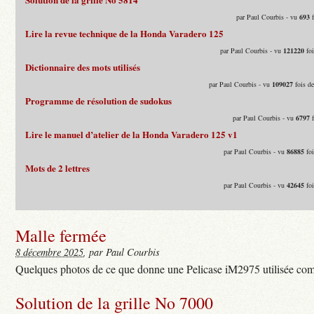
par Paul Courbis - vu
693
f
Lire la revue technique de la Honda Varadero 125
par Paul Courbis - vu
121220
foi
Dictionnaire des mots utilisés
par Paul Courbis - vu
109027
fois d
Programme de résolution de sudokus
par Paul Courbis - vu
6797
f
Lire le manuel d’atelier de la Honda Varadero 125 v1
par Paul Courbis - vu
86885
foi
Mots de 2 lettres
par Paul Courbis - vu
42645
foi
Malle fermée
8 décembre 2025
, par Paul Courbis
Quelques photos de ce que donne une Pelicase iM2975 utilisée com
Solution de la grille No 7000