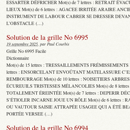
ESSARTER DÉFRICHER Mot(s) de 7 lettres : RETRAIT ÉV
LIEUX Mot(s) de 6 lettres : AGACEE IRRITÉE ARAIRE ANC
INSTRUMENT DE LABOUR CABRER SE DRESSER DEVA
L’OBSTACLE (…)
Solution de la grille No 6995
19 septembre 2025
, par Paul Courbis
Grille No 6995 Facile
Dictionnaire
Mot(s) de 15 lettres : TRESSAILLEMENTS FRÉMISSEMENTS M
lettres : ENSORCELANT ENVOÛTANT MATELASSURE C’
REMBOURRAGE Mot(s) de 10 lettres : NOISETIERS ARBRE
ÉCUREUILS TRISTESSES MÉLANCOLIES Mot(s) de 8 lettre
TOTALEMENT ÉREINTÉE Mot(s) de 7 lettres : DEPERIR DÉ
S’ÉTIOLER INCARNE JOUE UN RÔLE Mot(s) de 6 lettres :
OU VAUTOUR SAISIE ATTRAPÉE USAGEE QUI A ÉTÉ B
PORTÉE VERSEE (…)
Solution de la grille No 6994