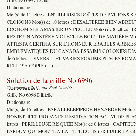
Dictionnaire
Mot(s) de 11 lettres : ENTREPRISES BOÎTES DE PATRONS
CLOISONS Mot(s) de 10 lettres : DESALTEREE BIEN ABRE
ECONOMISER AMASSER UN PÉCULE Mot(s) de 8 lettres : 
RESTE UN MYSTÈRE MOLECULE BOUT DE MATIÈRE Mot(s) d
ATTESTA CERTIFIA SUR L’HONNEUR ERABLES ARBRE
EMBLÉMATIQUES DU CANADA ESSAIMS COLONIES D’AB
de 6 lettres : DIVERS ... ET VARIÉS FORUMS PLACES RO
RELIT SA COPIE (…)
Solution de la grille No 6996
20 septembre 2025
, par Paul Courbis
Grille No 6996 Difficile
Dictionnaire
Mot(s) de 15 lettres : PARALLELEPIPEDE HEXAÈDRE Mot(s) de 
NONINITIEES PROFANES RESERVATION ACHAT DE PLACES
lettres : PERILLEUSE RISQUÉE Mot(s) de 8 lettres : CAPI
PARFUM QUI MONTE À LA TÊTE ECLISSER FIXER LA G