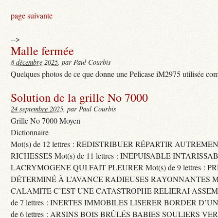
page suivante
-->
Malle fermée
8 décembre 2025
, par Paul Courbis
Quelques photos de ce que donne une Pelicase iM2975 utilisée com
Solution de la grille No 7000
24 septembre 2025
, par Paul Courbis
Grille No 7000 Moyen
Dictionnaire
Mot(s) de 12 lettres : REDISTRIBUER RÉPARTIR AUTREME
RICHESSES Mot(s) de 11 lettres : INEPUISABLE INTARISSA
LACRYMOGENE QUI FAIT PLEURER Mot(s) de 9 lettres : P
DÉTERMINÉ À L’AVANCE RADIEUSES RAYONNANTES Mot(s) 
CALAMITE C’EST UNE CATASTROPHE RELIERAI ASSEMB
de 7 lettres : INERTES IMMOBILES LISERER BORDER D’U
de 6 lettres : ARSINS BOIS BRÛLÉS BABIES SOULIERS VE