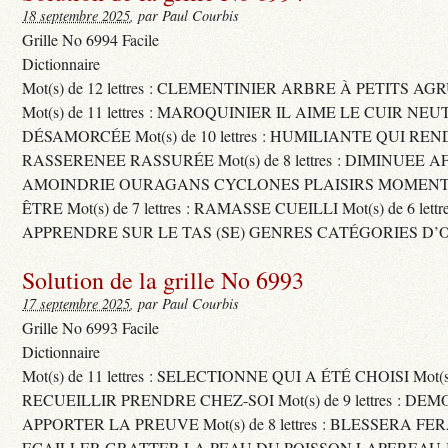
18 septembre 2025
, par Paul Courbis
Grille No 6994 Facile
Dictionnaire
Mot(s) de 12 lettres : CLEMENTINIER ARBRE À PETITS A
Mot(s) de 11 lettres : MAROQUINIER IL AIME LE CUIR NE
DÉSAMORCÉE Mot(s) de 10 lettres : HUMILIANTE QUI R
RASSERENEE RASSURÉE Mot(s) de 8 lettres : DIMINUEE A
AMOINDRIE OURAGANS CYCLONES PLAISIRS MOMENTS
ÊTRE Mot(s) de 7 lettres : RAMASSE CUEILLI Mot(s) de 6 let
APPRENDRE SUR LE TAS (SE) GENRES CATÉGORIES D’
Solution de la grille No 6993
17 septembre 2025
, par Paul Courbis
Grille No 6993 Facile
Dictionnaire
Mot(s) de 11 lettres : SELECTIONNE QUI A ÉTÉ CHOISI Mot(s) d
RECUEILLIR PRENDRE CHEZ-SOI Mot(s) de 9 lettres : D
APPORTER LA PREUVE Mot(s) de 8 lettres : BLESSERA FE
ECAILLER GRATTER LA PEAU DU POISSON LAPEREAU 