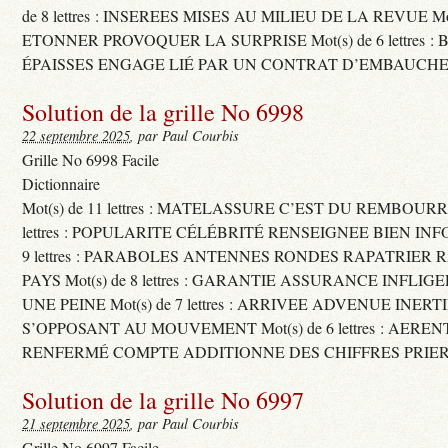
de 8 lettres : INSEREES MISES AU MILIEU DE LA REVUE Mot(s)
ETONNER PROVOQUER LA SURPRISE Mot(s) de 6 lettres :
ÉPAISSES ENGAGE LIÉ PAR UN CONTRAT D’EMBAUCHE
Solution de la grille No 6998
22 septembre 2025
, par Paul Courbis
Grille No 6998 Facile
Dictionnaire
Mot(s) de 11 lettres : MATELASSURE C’EST DU REMBOURRA
lettres : POPULARITE CÉLÉBRITÉ RENSEIGNEE BIEN INFO
9 lettres : PARABOLES ANTENNES RONDES RAPATRIER
PAYS Mot(s) de 8 lettres : GARANTIE ASSURANCE INFLI
UNE PEINE Mot(s) de 7 lettres : ARRIVEE ADVENUE INER
S’OPPOSANT AU MOUVEMENT Mot(s) de 6 lettres : AERE
RENFERMÉ COMPTE ADDITIONNE DES CHIFFRES PRIER
Solution de la grille No 6997
21 septembre 2025
, par Paul Courbis
Grille No 6997 Facile