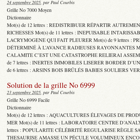
24 septembre 2025
, par Paul Courbis
Grille No 7000 Moyen
Dictionnaire
Mot(s) de 12 lettres : REDISTRIBUER RÉPARTIR AUTREME
RICHESSES Mot(s) de 11 lettres : INEPUISABLE INTARISSA
LACRYMOGENE QUI FAIT PLEURER Mot(s) de 9 lettres : P
DÉTERMINÉ À L’AVANCE RADIEUSES RAYONNANTES Mot(s) 
CALAMITE C’EST UNE CATASTROPHE RELIERAI ASSEMB
de 7 lettres : INERTES IMMOBILES LISERER BORDER D’U
de 6 lettres : ARSINS BOIS BRÛLÉS BABIES SOULIERS VE
Solution de la grille No 6999
23 septembre 2025
, par Paul Courbis
Grille No 6999 Facile
Dictionnaire
Mot(s) de 12 lettres : AQUACULTURES ÉLEVAGES DE PRO
MER Mot(s) de 11 lettres : LABORATOIRE CENTRE D’ANALYS
lettres : POPULARITE CÉLÉBRITÉ REGULARISE RÈGLE S
THESAURISE AMASSE UN PÉCULE VOLUMINEUX ENCOM