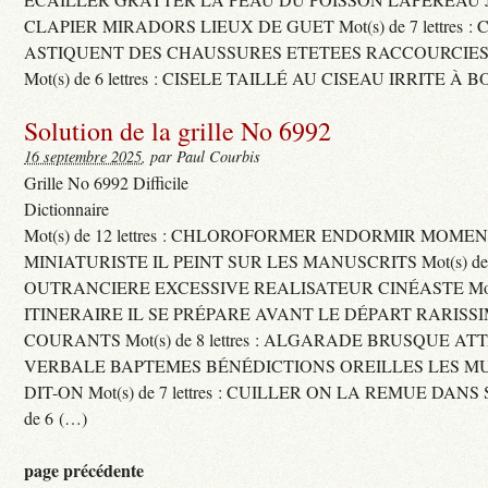
CLAPIER MIRADORS LIEUX DE GUET Mot(s) de 7 lettres : 
ASTIQUENT DES CHAUSSURES ETETEES RACCOURCIES
Mot(s) de 6 lettres : CISELE TAILLÉ AU CISEAU IRRITE À 
Solution de la grille No 6992
16 septembre 2025
, par Paul Courbis
Grille No 6992 Difficile
Dictionnaire
Mot(s) de 12 lettres : CHLOROFORMER ENDORMIR MO
MINIATURISTE IL PEINT SUR LES MANUSCRITS Mot(s) de 11 
OUTRANCIERE EXCESSIVE REALISATEUR CINÉASTE Mot(s) d
ITINERAIRE IL SE PRÉPARE AVANT LE DÉPART RARISS
COURANTS Mot(s) de 8 lettres : ALGARADE BRUSQUE A
VERBALE BAPTEMES BÉNÉDICTIONS OREILLES LES MU
DIT-ON Mot(s) de 7 lettres : CUILLER ON LA REMUE DANS 
de 6 (…)
page précédente