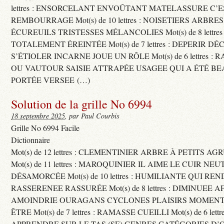
lettres : ENSORCELANT ENVOÛTANT MATELASSURE C’
REMBOURRAGE Mot(s) de 10 lettres : NOISETIERS ARBRE
ÉCUREUILS TRISTESSES MÉLANCOLIES Mot(s) de 8 lettre
TOTALEMENT ÉREINTÉE Mot(s) de 7 lettres : DEPERIR DÉ
S’ÉTIOLER INCARNE JOUE UN RÔLE Mot(s) de 6 lettres :
OU VAUTOUR SAISIE ATTRAPÉE USAGEE QUI A ÉTÉ B
PORTÉE VERSEE (…)
Solution de la grille No 6994
18 septembre 2025
, par Paul Courbis
Grille No 6994 Facile
Dictionnaire
Mot(s) de 12 lettres : CLEMENTINIER ARBRE À PETITS A
Mot(s) de 11 lettres : MAROQUINIER IL AIME LE CUIR NE
DÉSAMORCÉE Mot(s) de 10 lettres : HUMILIANTE QUI R
RASSERENEE RASSURÉE Mot(s) de 8 lettres : DIMINUEE A
AMOINDRIE OURAGANS CYCLONES PLAISIRS MOMENTS
ÊTRE Mot(s) de 7 lettres : RAMASSE CUEILLI Mot(s) de 6 let
APPRENDRE SUR LE TAS (SE) GENRES CATÉGORIES D’