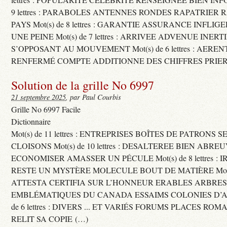
9 lettres : PARABOLES ANTENNES RONDES RAPATRIER
PAYS Mot(s) de 8 lettres : GARANTIE ASSURANCE INFLI
UNE PEINE Mot(s) de 7 lettres : ARRIVEE ADVENUE INER
S’OPPOSANT AU MOUVEMENT Mot(s) de 6 lettres : AERE
RENFERMÉ COMPTE ADDITIONNE DES CHIFFRES PRIER
Solution de la grille No 6997
21 septembre 2025
, par Paul Courbis
Grille No 6997 Facile
Dictionnaire
Mot(s) de 11 lettres : ENTREPRISES BOÎTES DE PATRONS
CLOISONS Mot(s) de 10 lettres : DESALTEREE BIEN ABRE
ECONOMISER AMASSER UN PÉCULE Mot(s) de 8 lettres : 
RESTE UN MYSTÈRE MOLECULE BOUT DE MATIÈRE Mot(s) d
ATTESTA CERTIFIA SUR L’HONNEUR ERABLES ARBRE
EMBLÉMATIQUES DU CANADA ESSAIMS COLONIES D’AB
de 6 lettres : DIVERS ... ET VARIÉS FORUMS PLACES RO
RELIT SA COPIE (…)