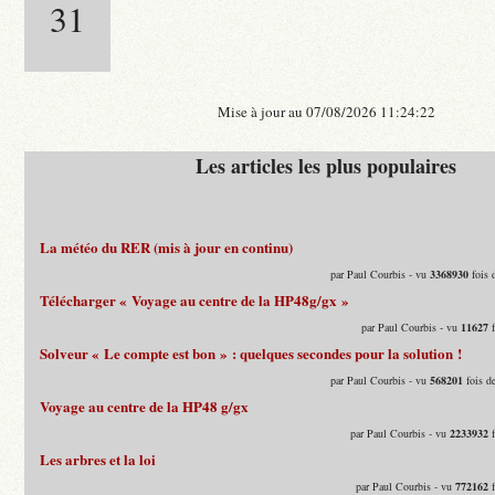
31
Mise à jour au 07/08/2026 11:24:22
Les articles les plus populaires
La météo du RER (mis à jour en continu)
par Paul Courbis - vu
3368930
fois 
Télécharger « Voyage au centre de la HP48g/gx »
par Paul Courbis - vu
11627
f
Solveur « Le compte est bon » : quelques secondes pour la solution !
par Paul Courbis - vu
568201
fois d
Voyage au centre de la HP48 g/gx
par Paul Courbis - vu
2233932
f
Les arbres et la loi
par Paul Courbis - vu
772162
f