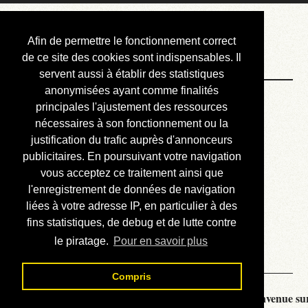
Courbis, « LE »
Afin de permettre le fonctionnement correct
Blog Officiel
de ce site des cookies sont indispensables. Il
servent aussi à établir des statistiques
anonymisées ayant comme finalités
Bienvenue
principales l'ajustement des ressources
Réalisations
nécessaires à son fonctionnement ou la
justification du trafic auprès d'annonceurs
Divers (et d’été)
publicitaires. En poursuivant votre navigation
vous acceptez ce traitement ainsi que
Annonces
l'enregistrement de données de navigation
Liens externes
liées à votre adresse IP, en particulier à des
fins statistiques, de debug et de lutte contre
Téléchargement
le piratage.
Pour en savoir plus
Contact
Compris
Courbis, « LE » Blog Officiel - je vous souhaite la bienvenue sur 