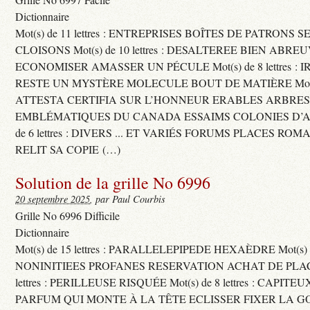
Dictionnaire
Mot(s) de 11 lettres : ENTREPRISES BOÎTES DE PATRONS
CLOISONS Mot(s) de 10 lettres : DESALTEREE BIEN ABRE
ECONOMISER AMASSER UN PÉCULE Mot(s) de 8 lettres : 
RESTE UN MYSTÈRE MOLECULE BOUT DE MATIÈRE Mot(s) d
ATTESTA CERTIFIA SUR L’HONNEUR ERABLES ARBRE
EMBLÉMATIQUES DU CANADA ESSAIMS COLONIES D’AB
de 6 lettres : DIVERS ... ET VARIÉS FORUMS PLACES RO
RELIT SA COPIE (…)
Solution de la grille No 6996
20 septembre 2025
, par Paul Courbis
Grille No 6996 Difficile
Dictionnaire
Mot(s) de 15 lettres : PARALLELEPIPEDE HEXAÈDRE Mot(s) de 
NONINITIEES PROFANES RESERVATION ACHAT DE PLACES
lettres : PERILLEUSE RISQUÉE Mot(s) de 8 lettres : CAPI
PARFUM QUI MONTE À LA TÊTE ECLISSER FIXER LA G