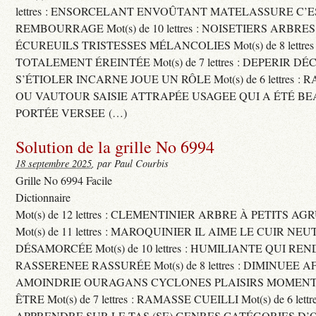
lettres : ENSORCELANT ENVOÛTANT MATELASSURE C’
REMBOURRAGE Mot(s) de 10 lettres : NOISETIERS ARBRE
ÉCUREUILS TRISTESSES MÉLANCOLIES Mot(s) de 8 lettre
TOTALEMENT ÉREINTÉE Mot(s) de 7 lettres : DEPERIR DÉ
S’ÉTIOLER INCARNE JOUE UN RÔLE Mot(s) de 6 lettres :
OU VAUTOUR SAISIE ATTRAPÉE USAGEE QUI A ÉTÉ B
PORTÉE VERSEE (…)
Solution de la grille No 6994
18 septembre 2025
, par Paul Courbis
Grille No 6994 Facile
Dictionnaire
Mot(s) de 12 lettres : CLEMENTINIER ARBRE À PETITS A
Mot(s) de 11 lettres : MAROQUINIER IL AIME LE CUIR NE
DÉSAMORCÉE Mot(s) de 10 lettres : HUMILIANTE QUI R
RASSERENEE RASSURÉE Mot(s) de 8 lettres : DIMINUEE A
AMOINDRIE OURAGANS CYCLONES PLAISIRS MOMENTS
ÊTRE Mot(s) de 7 lettres : RAMASSE CUEILLI Mot(s) de 6 let
APPRENDRE SUR LE TAS (SE) GENRES CATÉGORIES D’