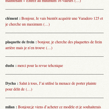
maintenant « Entrez au minimum 16 valeurs (…)
clément :
Bonjour, Je vais bientôt acquérir une Varadero 125 et
je cherche un maximum (…)
plaquette de frein :
bonjour, je cherche des plaquettes de frein
arrière mais je n’en trouve (…)
dudu :
merci pour la revue tehcnique
Dycha :
Salut à tous, J’ai utilisé la menace de porter plainte
pour délit de (…)
milan :
Bonjour,je viens d’acheter ce modèle et je souhaiterais