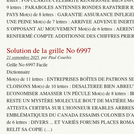
9 lettres : PARABOLES ANTENNES RONDES RAPATRIER
PAYS Mot(s) de 8 lettres : GARANTIE ASSURANCE INFLI
UNE PEINE Mot(s) de 7 lettres : ARRIVEE ADVENUE INER
S’OPPOSANT AU MOUVEMENT Mot(s) de 6 lettres : AERE
RENFERMÉ COMPTE ADDITIONNE DES CHIFFRES PRIER
Solution de la grille No 6997
21 septembre 2025
, par Paul Courbis
Grille No 6997 Facile
Dictionnaire
Mot(s) de 11 lettres : ENTREPRISES BOÎTES DE PATRONS
CLOISONS Mot(s) de 10 lettres : DESALTEREE BIEN ABRE
ECONOMISER AMASSER UN PÉCULE Mot(s) de 8 lettres : 
RESTE UN MYSTÈRE MOLECULE BOUT DE MATIÈRE Mot(s) d
ATTESTA CERTIFIA SUR L’HONNEUR ERABLES ARBRE
EMBLÉMATIQUES DU CANADA ESSAIMS COLONIES D’AB
de 6 lettres : DIVERS ... ET VARIÉS FORUMS PLACES RO
RELIT SA COPIE (…)