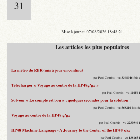
31
Mise à jour au 07/08/2026 18:48:21
Les articles les plus populaires
La météo du RER (mis à jour en continu)
par Paul Courbis - vu
3368946
fois 
Télécharger « Voyage au centre de la HP48g/gx »
par Paul Courbis - vu
11656
f
Solveur « Le compte est bon » : quelques secondes pour la solution !
par Paul Courbis - vu
568216
fois d
Voyage au centre de la HP48 g/gx
par Paul Courbis - vu
2233940
f
HP48 Machine Language - A Journey to the Center of the HP48 s/sx
par Paul Courbis - vu
138165
f