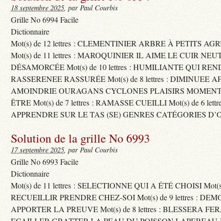
18 septembre 2025
, par Paul Courbis
Grille No 6994 Facile
Dictionnaire
Mot(s) de 12 lettres : CLEMENTINIER ARBRE À PETITS A
Mot(s) de 11 lettres : MAROQUINIER IL AIME LE CUIR NE
DÉSAMORCÉE Mot(s) de 10 lettres : HUMILIANTE QUI R
RASSERENEE RASSURÉE Mot(s) de 8 lettres : DIMINUEE A
AMOINDRIE OURAGANS CYCLONES PLAISIRS MOMENTS
ÊTRE Mot(s) de 7 lettres : RAMASSE CUEILLI Mot(s) de 6 let
APPRENDRE SUR LE TAS (SE) GENRES CATÉGORIES D’
Solution de la grille No 6993
17 septembre 2025
, par Paul Courbis
Grille No 6993 Facile
Dictionnaire
Mot(s) de 11 lettres : SELECTIONNE QUI A ÉTÉ CHOISI Mot(s) d
RECUEILLIR PRENDRE CHEZ-SOI Mot(s) de 9 lettres : D
APPORTER LA PREUVE Mot(s) de 8 lettres : BLESSERA FE
ECAILLER GRATTER LA PEAU DU POISSON LAPEREAU 