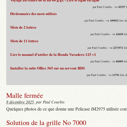
par Paul Courbis - vu
45257
f
Dictionnaire des mots utilisés
par Paul Courbis - vu
109032
fois d
Mots de 2 lettres
par Paul Courbis - vu
42650
foi
Mots de 11 lettres
par Paul Courbis - vu
2273572
foi
Lire le manuel d’atelier de la Honda Varadero 125 v1
par Paul Courbis - vu
86889
foi
Installer la suite Office 365 sur un serveur RDS
par Paul Courbis - vu
11791
fois d
Malle fermée
8 décembre 2025
, par Paul Courbis
Quelques photos de ce que donne une Pelicase iM2975 utilisée com
Solution de la grille No 7000