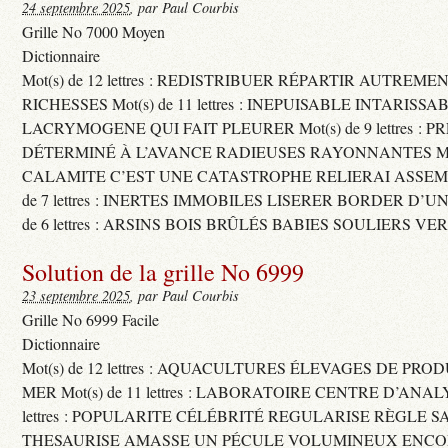
24 septembre 2025
, par Paul Courbis
Grille No 7000 Moyen
Dictionnaire
Mot(s) de 12 lettres : REDISTRIBUER RÉPARTIR AUTREME
RICHESSES Mot(s) de 11 lettres : INEPUISABLE INTARISSA
LACRYMOGENE QUI FAIT PLEURER Mot(s) de 9 lettres : P
DÉTERMINÉ À L’AVANCE RADIEUSES RAYONNANTES Mot(s) 
CALAMITE C’EST UNE CATASTROPHE RELIERAI ASSEMB
de 7 lettres : INERTES IMMOBILES LISERER BORDER D’U
de 6 lettres : ARSINS BOIS BRÛLÉS BABIES SOULIERS VE
Solution de la grille No 6999
23 septembre 2025
, par Paul Courbis
Grille No 6999 Facile
Dictionnaire
Mot(s) de 12 lettres : AQUACULTURES ÉLEVAGES DE PRO
MER Mot(s) de 11 lettres : LABORATOIRE CENTRE D’ANALYS
lettres : POPULARITE CÉLÉBRITÉ REGULARISE RÈGLE S
THESAURISE AMASSE UN PÉCULE VOLUMINEUX ENCOM