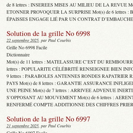
de 8 lettres : INSEREES MISES AU MILIEU DE LA REVUE Mot(s)
ETONNER PROVOQUER LA SURPRISE Mot(s) de 6 lettres :
ÉPAISSES ENGAGE LIÉ PAR UN CONTRAT D’EMBAUCHE
Solution de la grille No 6998
22 septembre 2025
, par Paul Courbis
Grille No 6998 Facile
Dictionnaire
Mot(s) de 11 lettres : MATELASSURE C’EST DU REMBOURRA
lettres : POPULARITE CÉLÉBRITÉ RENSEIGNEE BIEN INFO
9 lettres : PARABOLES ANTENNES RONDES RAPATRIER
PAYS Mot(s) de 8 lettres : GARANTIE ASSURANCE INFLI
UNE PEINE Mot(s) de 7 lettres : ARRIVEE ADVENUE INER
S’OPPOSANT AU MOUVEMENT Mot(s) de 6 lettres : AERE
RENFERMÉ COMPTE ADDITIONNE DES CHIFFRES PRIER
Solution de la grille No 6997
21 septembre 2025
, par Paul Courbis
Grille No 6997 Facile