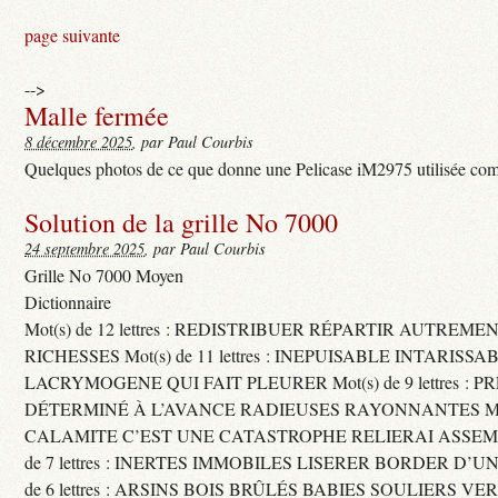
page suivante
-->
Malle fermée
8 décembre 2025
, par Paul Courbis
Quelques photos de ce que donne une Pelicase iM2975 utilisée com
Solution de la grille No 7000
24 septembre 2025
, par Paul Courbis
Grille No 7000 Moyen
Dictionnaire
Mot(s) de 12 lettres : REDISTRIBUER RÉPARTIR AUTREME
RICHESSES Mot(s) de 11 lettres : INEPUISABLE INTARISSA
LACRYMOGENE QUI FAIT PLEURER Mot(s) de 9 lettres : P
DÉTERMINÉ À L’AVANCE RADIEUSES RAYONNANTES Mot(s) 
CALAMITE C’EST UNE CATASTROPHE RELIERAI ASSEMB
de 7 lettres : INERTES IMMOBILES LISERER BORDER D’U
de 6 lettres : ARSINS BOIS BRÛLÉS BABIES SOULIERS VE