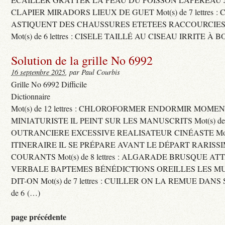
CLAPIER MIRADORS LIEUX DE GUET Mot(s) de 7 lettres : 
ASTIQUENT DES CHAUSSURES ETETEES RACCOURCIES
Mot(s) de 6 lettres : CISELE TAILLÉ AU CISEAU IRRITE À 
Solution de la grille No 6992
16 septembre 2025
, par Paul Courbis
Grille No 6992 Difficile
Dictionnaire
Mot(s) de 12 lettres : CHLOROFORMER ENDORMIR MO
MINIATURISTE IL PEINT SUR LES MANUSCRITS Mot(s) de 11 
OUTRANCIERE EXCESSIVE REALISATEUR CINÉASTE Mot(s) d
ITINERAIRE IL SE PRÉPARE AVANT LE DÉPART RARISS
COURANTS Mot(s) de 8 lettres : ALGARADE BRUSQUE A
VERBALE BAPTEMES BÉNÉDICTIONS OREILLES LES MU
DIT-ON Mot(s) de 7 lettres : CUILLER ON LA REMUE DANS 
de 6 (…)
page précédente