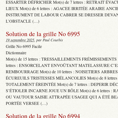
ESSARTER DÉFRICHER Mot(s) de 7 lettres : RETRAIT ÉV
LIEUX Mot(s) de 6 lettres : AGACEE IRRITÉE ARAIRE ANC
INSTRUMENT DE LABOUR CABRER SE DRESSER DEVA
L’OBSTACLE (…)
Solution de la grille No 6995
19 septembre 2025
, par Paul Courbis
Grille No 6995 Facile
Dictionnaire
Mot(s) de 15 lettres : TRESSAILLEMENTS FRÉMISSEMENTS M
lettres : ENSORCELANT ENVOÛTANT MATELASSURE C’
REMBOURRAGE Mot(s) de 10 lettres : NOISETIERS ARBRE
ÉCUREUILS TRISTESSES MÉLANCOLIES Mot(s) de 8 lettre
TOTALEMENT ÉREINTÉE Mot(s) de 7 lettres : DEPERIR DÉ
S’ÉTIOLER INCARNE JOUE UN RÔLE Mot(s) de 6 lettres :
OU VAUTOUR SAISIE ATTRAPÉE USAGEE QUI A ÉTÉ B
PORTÉE VERSEE (…)
Solution de la grille No 6994