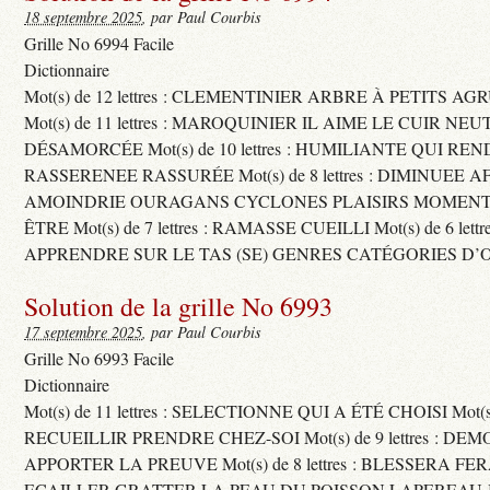
18 septembre 2025
, par Paul Courbis
Grille No 6994 Facile
Dictionnaire
Mot(s) de 12 lettres : CLEMENTINIER ARBRE À PETITS A
Mot(s) de 11 lettres : MAROQUINIER IL AIME LE CUIR NE
DÉSAMORCÉE Mot(s) de 10 lettres : HUMILIANTE QUI R
RASSERENEE RASSURÉE Mot(s) de 8 lettres : DIMINUEE A
AMOINDRIE OURAGANS CYCLONES PLAISIRS MOMENTS
ÊTRE Mot(s) de 7 lettres : RAMASSE CUEILLI Mot(s) de 6 let
APPRENDRE SUR LE TAS (SE) GENRES CATÉGORIES D’
Solution de la grille No 6993
17 septembre 2025
, par Paul Courbis
Grille No 6993 Facile
Dictionnaire
Mot(s) de 11 lettres : SELECTIONNE QUI A ÉTÉ CHOISI Mot(s) d
RECUEILLIR PRENDRE CHEZ-SOI Mot(s) de 9 lettres : D
APPORTER LA PREUVE Mot(s) de 8 lettres : BLESSERA FE
ECAILLER GRATTER LA PEAU DU POISSON LAPEREAU 