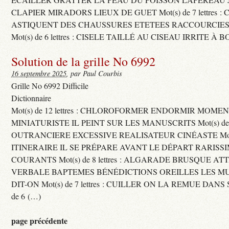
CLAPIER MIRADORS LIEUX DE GUET Mot(s) de 7 lettres : 
ASTIQUENT DES CHAUSSURES ETETEES RACCOURCIES
Mot(s) de 6 lettres : CISELE TAILLÉ AU CISEAU IRRITE À 
Solution de la grille No 6992
16 septembre 2025
, par Paul Courbis
Grille No 6992 Difficile
Dictionnaire
Mot(s) de 12 lettres : CHLOROFORMER ENDORMIR MO
MINIATURISTE IL PEINT SUR LES MANUSCRITS Mot(s) de 11 
OUTRANCIERE EXCESSIVE REALISATEUR CINÉASTE Mot(s) d
ITINERAIRE IL SE PRÉPARE AVANT LE DÉPART RARISS
COURANTS Mot(s) de 8 lettres : ALGARADE BRUSQUE A
VERBALE BAPTEMES BÉNÉDICTIONS OREILLES LES MU
DIT-ON Mot(s) de 7 lettres : CUILLER ON LA REMUE DANS 
de 6 (…)
page précédente