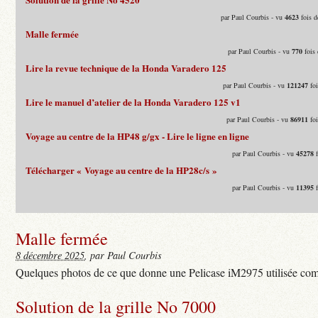
par Paul Courbis - vu
4623
fois d
Malle fermée
par Paul Courbis - vu
770
fois 
Lire la revue technique de la Honda Varadero 125
par Paul Courbis - vu
121247
foi
Lire le manuel d’atelier de la Honda Varadero 125 v1
par Paul Courbis - vu
86911
foi
Voyage au centre de la HP48 g/gx - Lire le ligne en ligne
par Paul Courbis - vu
45278
f
Télécharger « Voyage au centre de la HP28c/s »
par Paul Courbis - vu
11395
f
Malle fermée
8 décembre 2025
, par Paul Courbis
Quelques photos de ce que donne une Pelicase iM2975 utilisée com
Solution de la grille No 7000