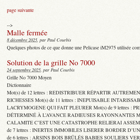
page suivante
-->
Malle fermée
8 décembre 2025
, par Paul Courbis
Quelques photos de ce que donne une Pelicase iM2975 utilisée com
Solution de la grille No 7000
24 septembre 2025
, par Paul Courbis
Grille No 7000 Moyen
Dictionnaire
Mot(s) de 12 lettres : REDISTRIBUER RÉPARTIR AUTREME
RICHESSES Mot(s) de 11 lettres : INEPUISABLE INTARISSA
LACRYMOGENE QUI FAIT PLEURER Mot(s) de 9 lettres : P
DÉTERMINÉ À L’AVANCE RADIEUSES RAYONNANTES Mot(s) 
CALAMITE C’EST UNE CATASTROPHE RELIERAI ASSEMB
de 7 lettres : INERTES IMMOBILES LISERER BORDER D’U
de 6 lettres : ARSINS BOIS BRÛLÉS BABIES SOULIERS VE