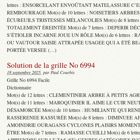
lettres : ENSORCELANT ENVOÛTANT MATELASSURE C’
REMBOURRAGE Mot(s) de 10 lettres : NOISETIERS ARBRE
ÉCUREUILS TRISTESSES MÉLANCOLIES Mot(s) de 8 lettre
TOTALEMENT ÉREINTÉE Mot(s) de 7 lettres : DEPERIR DÉ
S’ÉTIOLER INCARNE JOUE UN RÔLE Mot(s) de 6 lettres :
OU VAUTOUR SAISIE ATTRAPÉE USAGEE QUI A ÉTÉ B
PORTÉE VERSEE (…)
Solution de la grille No 6994
18 septembre 2025
, par Paul Courbis
Grille No 6994 Facile
Dictionnaire
Mot(s) de 12 lettres : CLEMENTINIER ARBRE À PETITS A
Mot(s) de 11 lettres : MAROQUINIER IL AIME LE CUIR NE
DÉSAMORCÉE Mot(s) de 10 lettres : HUMILIANTE QUI R
RASSERENEE RASSURÉE Mot(s) de 8 lettres : DIMINUEE A
AMOINDRIE OURAGANS CYCLONES PLAISIRS MOMENTS
ÊTRE Mot(s) de 7 lettres : RAMASSE CUEILLI Mot(s) de 6 let
APPRENDRE SUR LE TAS (SE) GENRES CATÉGORIES D’