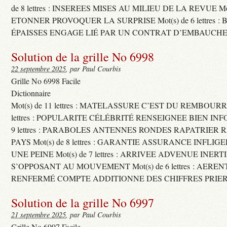
de 8 lettres : INSEREES MISES AU MILIEU DE LA REVUE Mot(s)
ETONNER PROVOQUER LA SURPRISE Mot(s) de 6 lettres :
ÉPAISSES ENGAGE LIÉ PAR UN CONTRAT D’EMBAUCHE
Solution de la grille No 6998
22 septembre 2025
, par Paul Courbis
Grille No 6998 Facile
Dictionnaire
Mot(s) de 11 lettres : MATELASSURE C’EST DU REMBOURRA
lettres : POPULARITE CÉLÉBRITÉ RENSEIGNEE BIEN INFO
9 lettres : PARABOLES ANTENNES RONDES RAPATRIER
PAYS Mot(s) de 8 lettres : GARANTIE ASSURANCE INFLI
UNE PEINE Mot(s) de 7 lettres : ARRIVEE ADVENUE INER
S’OPPOSANT AU MOUVEMENT Mot(s) de 6 lettres : AERE
RENFERMÉ COMPTE ADDITIONNE DES CHIFFRES PRIER
Solution de la grille No 6997
21 septembre 2025
, par Paul Courbis
Grille No 6997 Facile