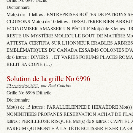
Dictionnaire
Mot(s) de 11 lettres : ENTREPRISES BOÎTES DE PATRONS
CLOISONS Mot(s) de 10 lettres : DESALTEREE BIEN ABRE
ECONOMISER AMASSER UN PÉCULE Mot(s) de 8 lettres : 
RESTE UN MYSTÈRE MOLECULE BOUT DE MATIÈRE Mot(s) d
ATTESTA CERTIFIA SUR L’HONNEUR ERABLES ARBRE
EMBLÉMATIQUES DU CANADA ESSAIMS COLONIES D’AB
de 6 lettres : DIVERS ... ET VARIÉS FORUMS PLACES RO
RELIT SA COPIE (…)
Solution de la grille No 6996
20 septembre 2025
, par Paul Courbis
Grille No 6996 Difficile
Dictionnaire
Mot(s) de 15 lettres : PARALLELEPIPEDE HEXAÈDRE Mot(s) de 
NONINITIEES PROFANES RESERVATION ACHAT DE PLACES
lettres : PERILLEUSE RISQUÉE Mot(s) de 8 lettres : CAPI
PARFUM QUI MONTE À LA TÊTE ECLISSER FIXER LA G