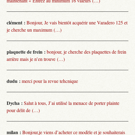
maintenant « Entrez au minimum 16 valeurs (…)
clément :
Bonjour, Je vais bientôt acquérir une Varadero 125 et
je cherche un maximum (…)
plaquette de frein :
bonjour, je cherche des plaquettes de frein
arrière mais je n’en trouve (…)
dudu :
merci pour la revue tehcnique
Dycha :
Salut à tous, J’ai utilisé la menace de porter plainte
pour délit de (…)
milan :
Bonjour,je viens d’acheter ce modèle et je souhaiterais