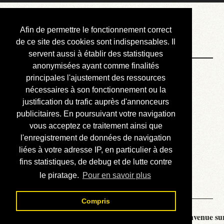
Courbis, « LE »
Afin de permettre le fonctionnement correct
Blog Officiel
de ce site des cookies sont indispensables. Il
servent aussi à établir des statistiques
anonymisées ayant comme finalités
Bienvenue
principales l'ajustement des ressources
Réalisations
nécessaires à son fonctionnement ou la
justification du trafic auprès d'annonceurs
Divers (et d’été)
publicitaires. En poursuivant votre navigation
vous acceptez ce traitement ainsi que
Annonces
l'enregistrement de données de navigation
Liens externes
liées à votre adresse IP, en particulier à des
fins statistiques, de debug et de lutte contre
Téléchargement
le piratage.
Pour en savoir plus
Contact
Compris
Courbis, « LE » Blog Officiel - je vous souhaite la bienvenue sur 