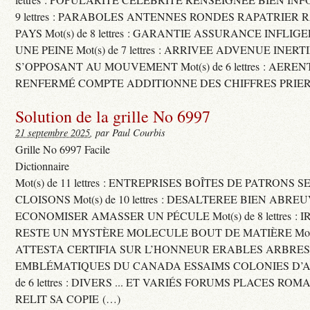
9 lettres : PARABOLES ANTENNES RONDES RAPATRIER
PAYS Mot(s) de 8 lettres : GARANTIE ASSURANCE INFLI
UNE PEINE Mot(s) de 7 lettres : ARRIVEE ADVENUE INER
S’OPPOSANT AU MOUVEMENT Mot(s) de 6 lettres : AERE
RENFERMÉ COMPTE ADDITIONNE DES CHIFFRES PRIER
Solution de la grille No 6997
21 septembre 2025
, par Paul Courbis
Grille No 6997 Facile
Dictionnaire
Mot(s) de 11 lettres : ENTREPRISES BOÎTES DE PATRONS
CLOISONS Mot(s) de 10 lettres : DESALTEREE BIEN ABRE
ECONOMISER AMASSER UN PÉCULE Mot(s) de 8 lettres : 
RESTE UN MYSTÈRE MOLECULE BOUT DE MATIÈRE Mot(s) d
ATTESTA CERTIFIA SUR L’HONNEUR ERABLES ARBRE
EMBLÉMATIQUES DU CANADA ESSAIMS COLONIES D’AB
de 6 lettres : DIVERS ... ET VARIÉS FORUMS PLACES RO
RELIT SA COPIE (…)