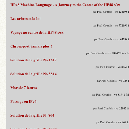
HP48 Machine Language - A Journey to the Center of the HP48 s/sx
par Paul Courbis - vu
138198
f
Les arbres et la loi
par Paul Courbis - vu
772199
f
Voyage au centre de la HP48 s/sx
par Paul Courbis - vu
65294
f
Chronopost, jamais plus !
par Paul Courbis - vu
289462
fois d
Solution de la grille No 1617
par Paul Courbis - vu
8462
f
Solution de la grille No 5814
par Paul Courbis - vu
728
f
Mots de 7 lettres
par Paul Courbis - vu
81941
foi
Passage en IPv6
par Paul Courbis - vu
22802
fo
Solution de la grille N° 804
par Paul Courbis - vu
868
fo
Solution de la grille No 4520