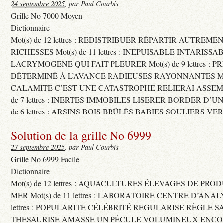
24 septembre 2025
, par Paul Courbis
Grille No 7000 Moyen
Dictionnaire
Mot(s) de 12 lettres : REDISTRIBUER RÉPARTIR AUTREME
RICHESSES Mot(s) de 11 lettres : INEPUISABLE INTARISSA
LACRYMOGENE QUI FAIT PLEURER Mot(s) de 9 lettres : P
DÉTERMINÉ À L’AVANCE RADIEUSES RAYONNANTES Mot(s) 
CALAMITE C’EST UNE CATASTROPHE RELIERAI ASSEMB
de 7 lettres : INERTES IMMOBILES LISERER BORDER D’U
de 6 lettres : ARSINS BOIS BRÛLÉS BABIES SOULIERS VE
Solution de la grille No 6999
23 septembre 2025
, par Paul Courbis
Grille No 6999 Facile
Dictionnaire
Mot(s) de 12 lettres : AQUACULTURES ÉLEVAGES DE PRO
MER Mot(s) de 11 lettres : LABORATOIRE CENTRE D’ANALYS
lettres : POPULARITE CÉLÉBRITÉ REGULARISE RÈGLE S
THESAURISE AMASSE UN PÉCULE VOLUMINEUX ENCOM