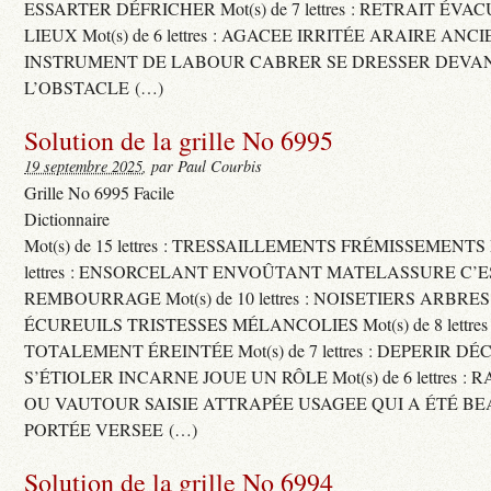
ESSARTER DÉFRICHER Mot(s) de 7 lettres : RETRAIT ÉV
LIEUX Mot(s) de 6 lettres : AGACEE IRRITÉE ARAIRE ANC
INSTRUMENT DE LABOUR CABRER SE DRESSER DEVA
L’OBSTACLE (…)
Solution de la grille No 6995
19 septembre 2025
, par Paul Courbis
Grille No 6995 Facile
Dictionnaire
Mot(s) de 15 lettres : TRESSAILLEMENTS FRÉMISSEMENTS M
lettres : ENSORCELANT ENVOÛTANT MATELASSURE C’
REMBOURRAGE Mot(s) de 10 lettres : NOISETIERS ARBRE
ÉCUREUILS TRISTESSES MÉLANCOLIES Mot(s) de 8 lettre
TOTALEMENT ÉREINTÉE Mot(s) de 7 lettres : DEPERIR DÉ
S’ÉTIOLER INCARNE JOUE UN RÔLE Mot(s) de 6 lettres :
OU VAUTOUR SAISIE ATTRAPÉE USAGEE QUI A ÉTÉ B
PORTÉE VERSEE (…)
Solution de la grille No 6994