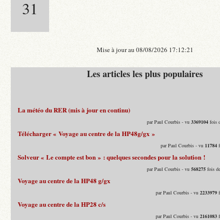
31
Mise à jour au 08/08/2026 17:12:21
Les articles les plus populaires
La météo du RER (mis à jour en continu)
par Paul Courbis - vu
3369104
fois 
Télécharger « Voyage au centre de la HP48g/gx »
par Paul Courbis - vu
11784
f
Solveur « Le compte est bon » : quelques secondes pour la solution !
par Paul Courbis - vu
568275
fois d
Voyage au centre de la HP48 g/gx
par Paul Courbis - vu
2233979
f
Voyage au centre de la HP28 c/s
par Paul Courbis - vu
2161083
f