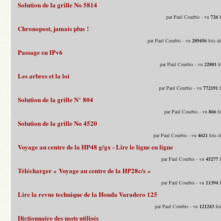
Solution de la grille No 5814
par Paul Courbis - vu
726
f
Chronopost, jamais plus !
par Paul Courbis - vu
289456
fois d
Passage en IPv6
par Paul Courbis - vu
22801
fo
Les arbres et la loi
par Paul Courbis - vu
772191
f
Solution de la grille N° 804
par Paul Courbis - vu
866
fo
Solution de la grille No 4520
par Paul Courbis - vu
4621
fois d
Voyage au centre de la HP48 g/gx - Lire le ligne en ligne
par Paul Courbis - vu
45277
f
Télécharger « Voyage au centre de la HP28c/s »
par Paul Courbis - vu
11394
f
Lire la revue technique de la Honda Varadero 125
par Paul Courbis - vu
121243
foi
Dictionnaire des mots utilisés