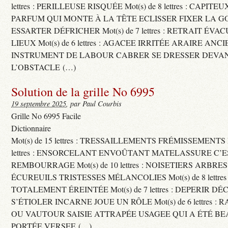
lettres : PERILLEUSE RISQUÉE Mot(s) de 8 lettres : CAPI
PARFUM QUI MONTE À LA TÊTE ECLISSER FIXER LA G
ESSARTER DÉFRICHER Mot(s) de 7 lettres : RETRAIT ÉV
LIEUX Mot(s) de 6 lettres : AGACEE IRRITÉE ARAIRE ANC
INSTRUMENT DE LABOUR CABRER SE DRESSER DEVA
L’OBSTACLE (…)
Solution de la grille No 6995
19 septembre 2025
, par Paul Courbis
Grille No 6995 Facile
Dictionnaire
Mot(s) de 15 lettres : TRESSAILLEMENTS FRÉMISSEMENTS M
lettres : ENSORCELANT ENVOÛTANT MATELASSURE C’
REMBOURRAGE Mot(s) de 10 lettres : NOISETIERS ARBRE
ÉCUREUILS TRISTESSES MÉLANCOLIES Mot(s) de 8 lettre
TOTALEMENT ÉREINTÉE Mot(s) de 7 lettres : DEPERIR DÉ
S’ÉTIOLER INCARNE JOUE UN RÔLE Mot(s) de 6 lettres :
OU VAUTOUR SAISIE ATTRAPÉE USAGEE QUI A ÉTÉ B
PORTÉE VERSEE (…)