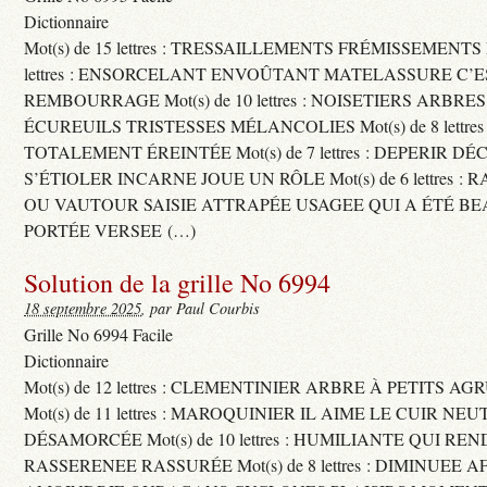
Dictionnaire
Mot(s) de 15 lettres : TRESSAILLEMENTS FRÉMISSEMENTS M
lettres : ENSORCELANT ENVOÛTANT MATELASSURE C’
REMBOURRAGE Mot(s) de 10 lettres : NOISETIERS ARBRE
ÉCUREUILS TRISTESSES MÉLANCOLIES Mot(s) de 8 lettre
TOTALEMENT ÉREINTÉE Mot(s) de 7 lettres : DEPERIR DÉ
S’ÉTIOLER INCARNE JOUE UN RÔLE Mot(s) de 6 lettres :
OU VAUTOUR SAISIE ATTRAPÉE USAGEE QUI A ÉTÉ B
PORTÉE VERSEE (…)
Solution de la grille No 6994
18 septembre 2025
, par Paul Courbis
Grille No 6994 Facile
Dictionnaire
Mot(s) de 12 lettres : CLEMENTINIER ARBRE À PETITS A
Mot(s) de 11 lettres : MAROQUINIER IL AIME LE CUIR NE
DÉSAMORCÉE Mot(s) de 10 lettres : HUMILIANTE QUI R
RASSERENEE RASSURÉE Mot(s) de 8 lettres : DIMINUEE A