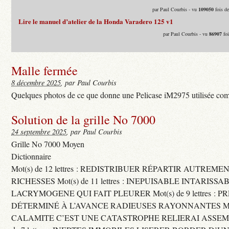
par Paul Courbis - vu
109050
fois d
Lire le manuel d’atelier de la Honda Varadero 125 v1
par Paul Courbis - vu
86907
foi
Malle fermée
8 décembre 2025
, par Paul Courbis
Quelques photos de ce que donne une Pelicase iM2975 utilisée com
Solution de la grille No 7000
24 septembre 2025
, par Paul Courbis
Grille No 7000 Moyen
Dictionnaire
Mot(s) de 12 lettres : REDISTRIBUER RÉPARTIR AUTREME
RICHESSES Mot(s) de 11 lettres : INEPUISABLE INTARISSA
LACRYMOGENE QUI FAIT PLEURER Mot(s) de 9 lettres : P
DÉTERMINÉ À L’AVANCE RADIEUSES RAYONNANTES Mot(s) 
CALAMITE C’EST UNE CATASTROPHE RELIERAI ASSEMB