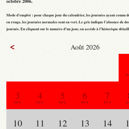
octobre 2006.
Mode d’emploi : pour chaque jour du calendrier, les journées ayant connu d
en rouge, les journées normales sont en vert. Le gris indique l’absence de do
journée. En cliquant sur le numéro d’un jour, on accède à l’historique détaillé
<
Août 2026
0
3
4
5
6
7
0.0 %
0.0 %
0.0 %
0.0 %
0.3 %
0
10
11
12
13
14