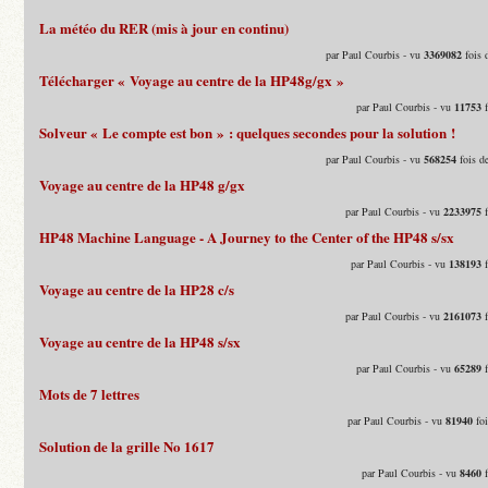
La météo du RER (mis à jour en continu)
par Paul Courbis - vu
3369082
fois 
Télécharger « Voyage au centre de la HP48g/gx »
par Paul Courbis - vu
11753
f
Solveur « Le compte est bon » : quelques secondes pour la solution !
par Paul Courbis - vu
568254
fois d
Voyage au centre de la HP48 g/gx
par Paul Courbis - vu
2233975
f
HP48 Machine Language - A Journey to the Center of the HP48 s/sx
par Paul Courbis - vu
138193
f
Voyage au centre de la HP28 c/s
par Paul Courbis - vu
2161073
f
Voyage au centre de la HP48 s/sx
par Paul Courbis - vu
65289
f
Mots de 7 lettres
par Paul Courbis - vu
81940
foi
Solution de la grille No 1617
par Paul Courbis - vu
8460
f