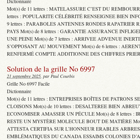
Dictionnaire
Mot(s) de 11 lettres : MATELASSURE C’EST DU REMBOURRA
lettres : POPULARITE CÉLÉBRITÉ RENSEIGNEE BIEN INFO
9 lettres : PARABOLES ANTENNES RONDES RAPATRIER
PAYS Mot(s) de 8 lettres : GARANTIE ASSURANCE INFLI
UNE PEINE Mot(s) de 7 lettres : ARRIVEE ADVENUE INER
S’OPPOSANT AU MOUVEMENT Mot(s) de 6 lettres : AERE
RENFERMÉ COMPTE ADDITIONNE DES CHIFFRES PRIER
Solution de la grille No 6997
21 septembre 2025
, par Paul Courbis
Grille No 6997 Facile
Dictionnaire
Mot(s) de 11 lettres : ENTREPRISES BOÎTES DE PATRONS
CLOISONS Mot(s) de 10 lettres : DESALTEREE BIEN ABRE
ECONOMISER AMASSER UN PÉCULE Mot(s) de 8 lettres : 
RESTE UN MYSTÈRE MOLECULE BOUT DE MATIÈRE Mot(s) d
ATTESTA CERTIFIA SUR L’HONNEUR ERABLES ARBRE
EMBLÉMATIQUES DU CANADA ESSAIMS COLONIES D’AB