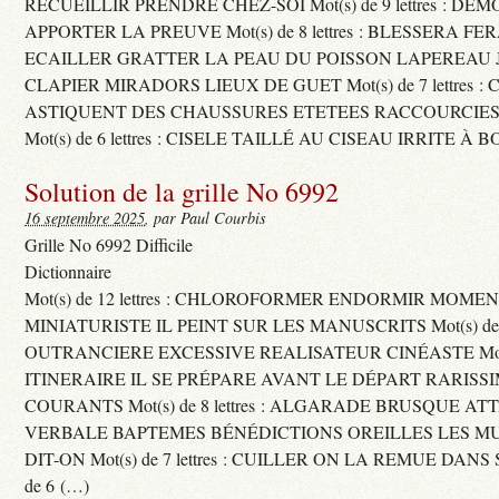
RECUEILLIR PRENDRE CHEZ-SOI Mot(s) de 9 lettres : D
APPORTER LA PREUVE Mot(s) de 8 lettres : BLESSERA FE
ECAILLER GRATTER LA PEAU DU POISSON LAPEREAU 
CLAPIER MIRADORS LIEUX DE GUET Mot(s) de 7 lettres : 
ASTIQUENT DES CHAUSSURES ETETEES RACCOURCIES
Mot(s) de 6 lettres : CISELE TAILLÉ AU CISEAU IRRITE À 
Solution de la grille No 6992
16 septembre 2025
, par Paul Courbis
Grille No 6992 Difficile
Dictionnaire
Mot(s) de 12 lettres : CHLOROFORMER ENDORMIR MO
MINIATURISTE IL PEINT SUR LES MANUSCRITS Mot(s) de 11 
OUTRANCIERE EXCESSIVE REALISATEUR CINÉASTE Mot(s) d
ITINERAIRE IL SE PRÉPARE AVANT LE DÉPART RARISS
COURANTS Mot(s) de 8 lettres : ALGARADE BRUSQUE A
VERBALE BAPTEMES BÉNÉDICTIONS OREILLES LES MU
DIT-ON Mot(s) de 7 lettres : CUILLER ON LA REMUE DANS 
de 6 (…)