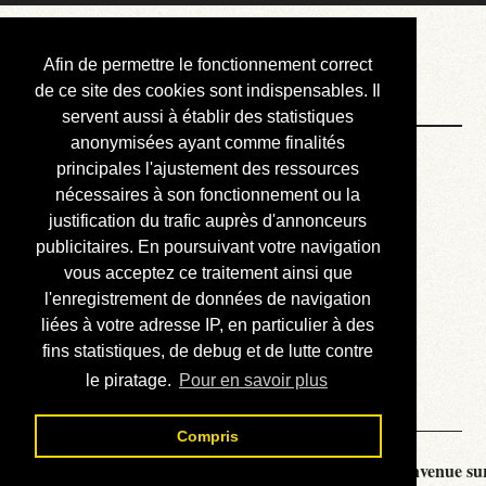
Courbis, « LE »
Afin de permettre le fonctionnement correct
Blog Officiel
de ce site des cookies sont indispensables. Il
servent aussi à établir des statistiques
anonymisées ayant comme finalités
Bienvenue
principales l'ajustement des ressources
Réalisations
nécessaires à son fonctionnement ou la
justification du trafic auprès d'annonceurs
Divers (et d’été)
publicitaires. En poursuivant votre navigation
vous acceptez ce traitement ainsi que
Annonces
l'enregistrement de données de navigation
Liens externes
liées à votre adresse IP, en particulier à des
fins statistiques, de debug et de lutte contre
Téléchargement
le piratage.
Pour en savoir plus
Contact
Compris
Courbis, « LE » Blog Officiel - je vous souhaite la bienvenue sur 