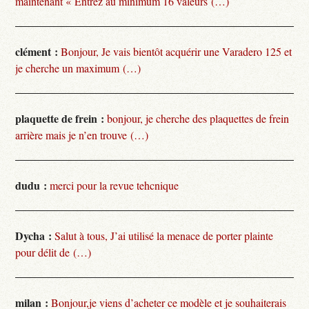
maintenant « Entrez au minimum 16 valeurs (…)
clément :
Bonjour, Je vais bientôt acquérir une Varadero 125 et
je cherche un maximum (…)
plaquette de frein :
bonjour, je cherche des plaquettes de frein
arrière mais je n’en trouve (…)
dudu :
merci pour la revue tehcnique
Dycha :
Salut à tous, J’ai utilisé la menace de porter plainte
pour délit de (…)
milan :
Bonjour,je viens d’acheter ce modèle et je souhaiterais