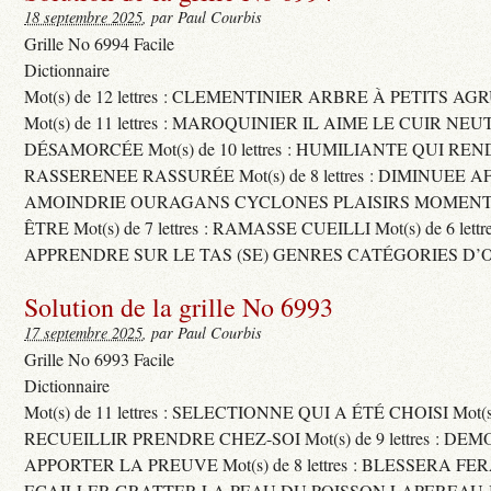
18 septembre 2025
, par Paul Courbis
Grille No 6994 Facile
Dictionnaire
Mot(s) de 12 lettres : CLEMENTINIER ARBRE À PETITS A
Mot(s) de 11 lettres : MAROQUINIER IL AIME LE CUIR NE
DÉSAMORCÉE Mot(s) de 10 lettres : HUMILIANTE QUI R
RASSERENEE RASSURÉE Mot(s) de 8 lettres : DIMINUEE A
AMOINDRIE OURAGANS CYCLONES PLAISIRS MOMENTS
ÊTRE Mot(s) de 7 lettres : RAMASSE CUEILLI Mot(s) de 6 let
APPRENDRE SUR LE TAS (SE) GENRES CATÉGORIES D’
Solution de la grille No 6993
17 septembre 2025
, par Paul Courbis
Grille No 6993 Facile
Dictionnaire
Mot(s) de 11 lettres : SELECTIONNE QUI A ÉTÉ CHOISI Mot(s) d
RECUEILLIR PRENDRE CHEZ-SOI Mot(s) de 9 lettres : D
APPORTER LA PREUVE Mot(s) de 8 lettres : BLESSERA FE
ECAILLER GRATTER LA PEAU DU POISSON LAPEREAU 