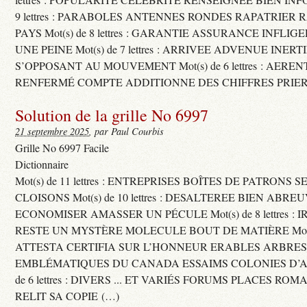
9 lettres : PARABOLES ANTENNES RONDES RAPATRIER
PAYS Mot(s) de 8 lettres : GARANTIE ASSURANCE INFLI
UNE PEINE Mot(s) de 7 lettres : ARRIVEE ADVENUE INER
S’OPPOSANT AU MOUVEMENT Mot(s) de 6 lettres : AERE
RENFERMÉ COMPTE ADDITIONNE DES CHIFFRES PRIER
Solution de la grille No 6997
21 septembre 2025
, par Paul Courbis
Grille No 6997 Facile
Dictionnaire
Mot(s) de 11 lettres : ENTREPRISES BOÎTES DE PATRONS
CLOISONS Mot(s) de 10 lettres : DESALTEREE BIEN ABRE
ECONOMISER AMASSER UN PÉCULE Mot(s) de 8 lettres : 
RESTE UN MYSTÈRE MOLECULE BOUT DE MATIÈRE Mot(s) d
ATTESTA CERTIFIA SUR L’HONNEUR ERABLES ARBRE
EMBLÉMATIQUES DU CANADA ESSAIMS COLONIES D’AB
de 6 lettres : DIVERS ... ET VARIÉS FORUMS PLACES RO
RELIT SA COPIE (…)