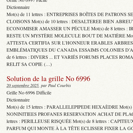
Dictionnaire
Mot(s) de 11 lettres : ENTREPRISES BOÎTES DE PATRONS
CLOISONS Mot(s) de 10 lettres : DESALTEREE BIEN ABRE
ECONOMISER AMASSER UN PÉCULE Mot(s) de 8 lettres : 
RESTE UN MYSTÈRE MOLECULE BOUT DE MATIÈRE Mot(s) d
ATTESTA CERTIFIA SUR L’HONNEUR ERABLES ARBRE
EMBLÉMATIQUES DU CANADA ESSAIMS COLONIES D’AB
de 6 lettres : DIVERS ... ET VARIÉS FORUMS PLACES RO
RELIT SA COPIE (…)
Solution de la grille No 6996
20 septembre 2025
, par Paul Courbis
Grille No 6996 Difficile
Dictionnaire
Mot(s) de 15 lettres : PARALLELEPIPEDE HEXAÈDRE Mot(s) de 
NONINITIEES PROFANES RESERVATION ACHAT DE PLACES
lettres : PERILLEUSE RISQUÉE Mot(s) de 8 lettres : CAPI
PARFUM QUI MONTE À LA TÊTE ECLISSER FIXER LA G