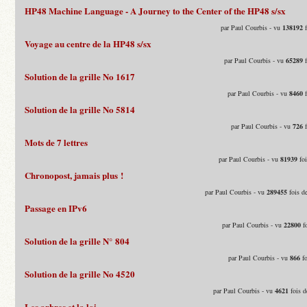
HP48 Machine Language - A Journey to the Center of the HP48 s/sx
par Paul Courbis - vu
138192
f
Voyage au centre de la HP48 s/sx
par Paul Courbis - vu
65289
f
Solution de la grille No 1617
par Paul Courbis - vu
8460
f
Solution de la grille No 5814
par Paul Courbis - vu
726
f
Mots de 7 lettres
par Paul Courbis - vu
81939
foi
Chronopost, jamais plus !
par Paul Courbis - vu
289455
fois d
Passage en IPv6
par Paul Courbis - vu
22800
fo
Solution de la grille N° 804
par Paul Courbis - vu
866
fo
Solution de la grille No 4520
par Paul Courbis - vu
4621
fois d
Les arbres et la loi