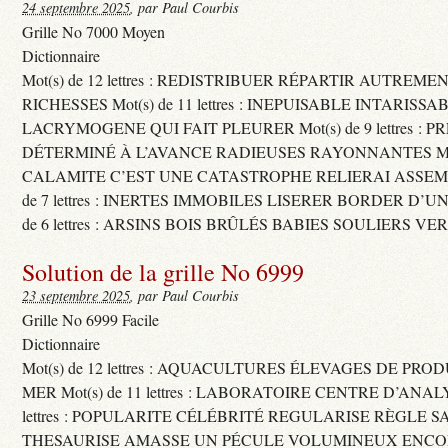
24 septembre 2025
, par Paul Courbis
Grille No 7000 Moyen
Dictionnaire
Mot(s) de 12 lettres : REDISTRIBUER RÉPARTIR AUTREME
RICHESSES Mot(s) de 11 lettres : INEPUISABLE INTARISSA
LACRYMOGENE QUI FAIT PLEURER Mot(s) de 9 lettres : P
DÉTERMINÉ À L’AVANCE RADIEUSES RAYONNANTES Mot(s) 
CALAMITE C’EST UNE CATASTROPHE RELIERAI ASSEMB
de 7 lettres : INERTES IMMOBILES LISERER BORDER D’U
de 6 lettres : ARSINS BOIS BRÛLÉS BABIES SOULIERS VE
Solution de la grille No 6999
23 septembre 2025
, par Paul Courbis
Grille No 6999 Facile
Dictionnaire
Mot(s) de 12 lettres : AQUACULTURES ÉLEVAGES DE PRO
MER Mot(s) de 11 lettres : LABORATOIRE CENTRE D’ANALYS
lettres : POPULARITE CÉLÉBRITÉ REGULARISE RÈGLE S
THESAURISE AMASSE UN PÉCULE VOLUMINEUX ENCOM