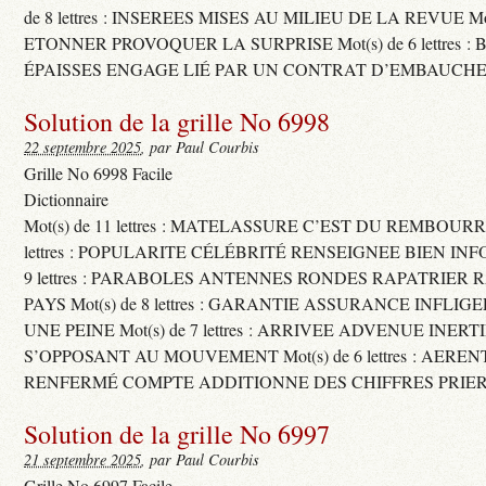
de 8 lettres : INSEREES MISES AU MILIEU DE LA REVUE Mot(s)
ETONNER PROVOQUER LA SURPRISE Mot(s) de 6 lettres :
ÉPAISSES ENGAGE LIÉ PAR UN CONTRAT D’EMBAUCHE
Solution de la grille No 6998
22 septembre 2025
, par Paul Courbis
Grille No 6998 Facile
Dictionnaire
Mot(s) de 11 lettres : MATELASSURE C’EST DU REMBOURRA
lettres : POPULARITE CÉLÉBRITÉ RENSEIGNEE BIEN INFO
9 lettres : PARABOLES ANTENNES RONDES RAPATRIER
PAYS Mot(s) de 8 lettres : GARANTIE ASSURANCE INFLI
UNE PEINE Mot(s) de 7 lettres : ARRIVEE ADVENUE INER
S’OPPOSANT AU MOUVEMENT Mot(s) de 6 lettres : AERE
RENFERMÉ COMPTE ADDITIONNE DES CHIFFRES PRIER
Solution de la grille No 6997
21 septembre 2025
, par Paul Courbis
Grille No 6997 Facile