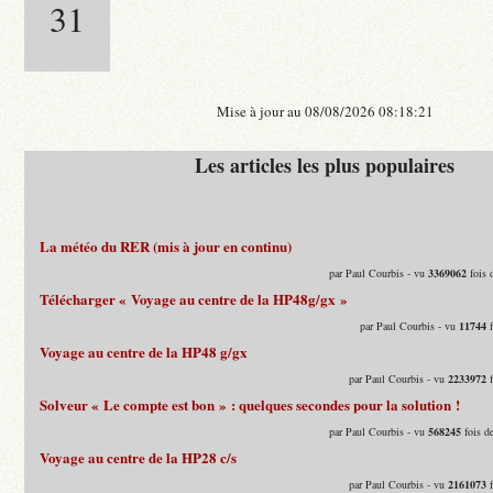
31
Mise à jour au 08/08/2026 08:18:21
Les articles les plus populaires
La météo du RER (mis à jour en continu)
par Paul Courbis - vu
3369062
fois 
Télécharger « Voyage au centre de la HP48g/gx »
par Paul Courbis - vu
11744
f
Voyage au centre de la HP48 g/gx
par Paul Courbis - vu
2233972
f
Solveur « Le compte est bon » : quelques secondes pour la solution !
par Paul Courbis - vu
568245
fois d
Voyage au centre de la HP28 c/s
par Paul Courbis - vu
2161073
f