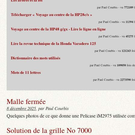
par Paul Courbis - vu
772189
f
Télécharger « Voyage au centre de la HP28c/s »
par Paul Courbis - vu
11394
f
Voyage au centre de la HP48 g/gx - Lire le ligne en ligne
par Paul Courbis - vu
45275
f
Lire la revue technique de la Honda Varadero 125
par Paul Courbis - vu
121243
foi
Dictionnaire des mots utilisés
par Paul Courbis - vu
109050
fois d
Mots de 11 lettres
par Paul Courbis - vu
2273590
foi
Malle fermée
8 décembre 2025
, par Paul Courbis
Quelques photos de ce que donne une Pelicase iM2975 utilisée com
Solution de la grille No 7000