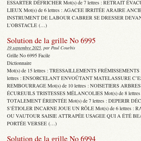
ESSARTER DÉFRICHER Mot(s) de 7 lettres : RETRAIT ÉV
LIEUX Mot(s) de 6 lettres : AGACEE IRRITÉE ARAIRE ANC
INSTRUMENT DE LABOUR CABRER SE DRESSER DEVA
L’OBSTACLE (…)
Solution de la grille No 6995
19 septembre 2025
, par Paul Courbis
Grille No 6995 Facile
Dictionnaire
Mot(s) de 15 lettres : TRESSAILLEMENTS FRÉMISSEMENTS M
lettres : ENSORCELANT ENVOÛTANT MATELASSURE C’
REMBOURRAGE Mot(s) de 10 lettres : NOISETIERS ARBRE
ÉCUREUILS TRISTESSES MÉLANCOLIES Mot(s) de 8 lettre
TOTALEMENT ÉREINTÉE Mot(s) de 7 lettres : DEPERIR DÉ
S’ÉTIOLER INCARNE JOUE UN RÔLE Mot(s) de 6 lettres :
OU VAUTOUR SAISIE ATTRAPÉE USAGEE QUI A ÉTÉ B
PORTÉE VERSEE (…)
Solution de la grille No 6994