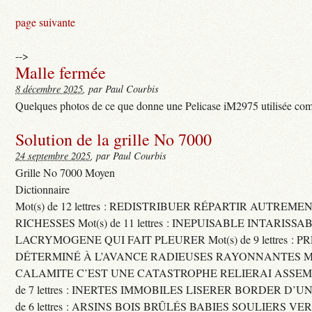
page suivante
-->
Malle fermée
8 décembre 2025
, par Paul Courbis
Quelques photos de ce que donne une Pelicase iM2975 utilisée com
Solution de la grille No 7000
24 septembre 2025
, par Paul Courbis
Grille No 7000 Moyen
Dictionnaire
Mot(s) de 12 lettres : REDISTRIBUER RÉPARTIR AUTREME
RICHESSES Mot(s) de 11 lettres : INEPUISABLE INTARISSA
LACRYMOGENE QUI FAIT PLEURER Mot(s) de 9 lettres : P
DÉTERMINÉ À L’AVANCE RADIEUSES RAYONNANTES Mot(s) 
CALAMITE C’EST UNE CATASTROPHE RELIERAI ASSEMB
de 7 lettres : INERTES IMMOBILES LISERER BORDER D’U
de 6 lettres : ARSINS BOIS BRÛLÉS BABIES SOULIERS VE