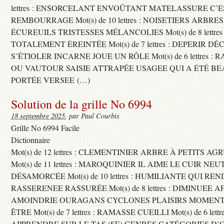
lettres : ENSORCELANT ENVOÛTANT MATELASSURE C’
REMBOURRAGE Mot(s) de 10 lettres : NOISETIERS ARBRE
ÉCUREUILS TRISTESSES MÉLANCOLIES Mot(s) de 8 lettre
TOTALEMENT ÉREINTÉE Mot(s) de 7 lettres : DEPERIR DÉ
S’ÉTIOLER INCARNE JOUE UN RÔLE Mot(s) de 6 lettres :
OU VAUTOUR SAISIE ATTRAPÉE USAGEE QUI A ÉTÉ B
PORTÉE VERSEE (…)
Solution de la grille No 6994
18 septembre 2025
, par Paul Courbis
Grille No 6994 Facile
Dictionnaire
Mot(s) de 12 lettres : CLEMENTINIER ARBRE À PETITS A
Mot(s) de 11 lettres : MAROQUINIER IL AIME LE CUIR NE
DÉSAMORCÉE Mot(s) de 10 lettres : HUMILIANTE QUI R
RASSERENEE RASSURÉE Mot(s) de 8 lettres : DIMINUEE A
AMOINDRIE OURAGANS CYCLONES PLAISIRS MOMENTS
ÊTRE Mot(s) de 7 lettres : RAMASSE CUEILLI Mot(s) de 6 let
APPRENDRE SUR LE TAS (SE) GENRES CATÉGORIES D’