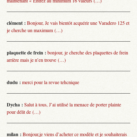
maintenant « Entrez au minimum 16 valeurs (…)
clément :
Bonjour, Je vais bientôt acquérir une Varadero 125 et
je cherche un maximum (…)
plaquette de frein :
bonjour, je cherche des plaquettes de frein
arrière mais je n’en trouve (…)
dudu :
merci pour la revue tehcnique
Dycha :
Salut à tous, J’ai utilisé la menace de porter plainte
pour délit de (…)
milan :
Bonjour,je viens d’acheter ce modèle et je souhaiterais