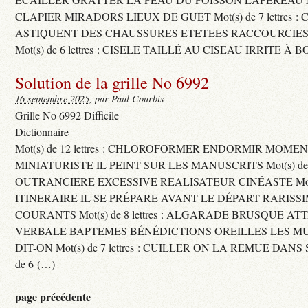
CLAPIER MIRADORS LIEUX DE GUET Mot(s) de 7 lettres : 
ASTIQUENT DES CHAUSSURES ETETEES RACCOURCIES
Mot(s) de 6 lettres : CISELE TAILLÉ AU CISEAU IRRITE À 
Solution de la grille No 6992
16 septembre 2025
, par Paul Courbis
Grille No 6992 Difficile
Dictionnaire
Mot(s) de 12 lettres : CHLOROFORMER ENDORMIR MO
MINIATURISTE IL PEINT SUR LES MANUSCRITS Mot(s) de 11 
OUTRANCIERE EXCESSIVE REALISATEUR CINÉASTE Mot(s) d
ITINERAIRE IL SE PRÉPARE AVANT LE DÉPART RARISS
COURANTS Mot(s) de 8 lettres : ALGARADE BRUSQUE A
VERBALE BAPTEMES BÉNÉDICTIONS OREILLES LES MU
DIT-ON Mot(s) de 7 lettres : CUILLER ON LA REMUE DANS 
de 6 (…)
page précédente