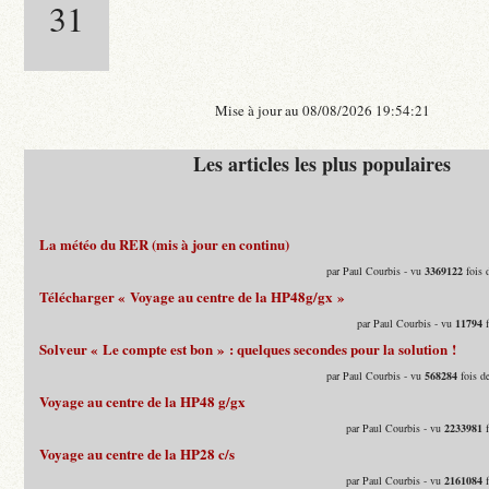
31
Mise à jour au 08/08/2026 19:54:21
Les articles les plus populaires
La météo du RER (mis à jour en continu)
par Paul Courbis - vu
3369122
fois 
Télécharger « Voyage au centre de la HP48g/gx »
par Paul Courbis - vu
11794
f
Solveur « Le compte est bon » : quelques secondes pour la solution !
par Paul Courbis - vu
568284
fois d
Voyage au centre de la HP48 g/gx
par Paul Courbis - vu
2233981
f
Voyage au centre de la HP28 c/s
par Paul Courbis - vu
2161084
f