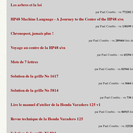
Les arbres et la loi
par Paul Courbis - vu
772202
f
HP48 Machine Language - A Journey to the Center of the HP48 s/sx
par Paul Courbis - vu
138199
f
Chronopost, jamais plus !
par Paul Courbis - vu
289464
fois d
Voyage au centre de la HP48 s/sx
par Paul Courbis - vu
65294
f
Mots de 7 lettres
par Paul Courbis - vu
81944
foi
Solution de la grille No 1617
par Paul Courbis - vu
8464
f
Solution de la grille No 5814
par Paul Courbis - vu
730
f
Lire le manuel d’atelier de la Honda Varadero 125 v1
par Paul Courbis - vu
86915
foi
Revue technique de la Honda Varadero 125
par Paul Courbis - vu
32528
Solution de la grille N° 804