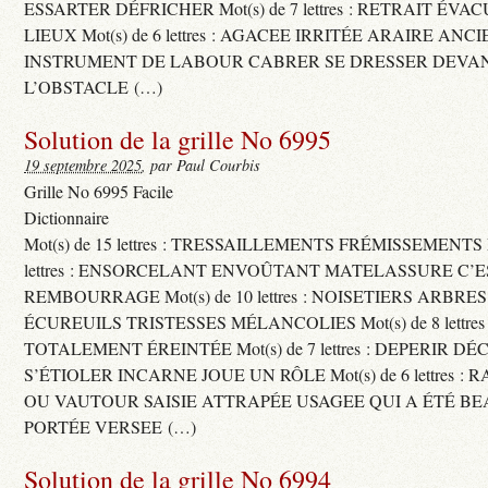
ESSARTER DÉFRICHER Mot(s) de 7 lettres : RETRAIT ÉV
LIEUX Mot(s) de 6 lettres : AGACEE IRRITÉE ARAIRE ANC
INSTRUMENT DE LABOUR CABRER SE DRESSER DEVA
L’OBSTACLE (…)
Solution de la grille No 6995
19 septembre 2025
, par Paul Courbis
Grille No 6995 Facile
Dictionnaire
Mot(s) de 15 lettres : TRESSAILLEMENTS FRÉMISSEMENTS M
lettres : ENSORCELANT ENVOÛTANT MATELASSURE C’
REMBOURRAGE Mot(s) de 10 lettres : NOISETIERS ARBRE
ÉCUREUILS TRISTESSES MÉLANCOLIES Mot(s) de 8 lettre
TOTALEMENT ÉREINTÉE Mot(s) de 7 lettres : DEPERIR DÉ
S’ÉTIOLER INCARNE JOUE UN RÔLE Mot(s) de 6 lettres :
OU VAUTOUR SAISIE ATTRAPÉE USAGEE QUI A ÉTÉ B
PORTÉE VERSEE (…)
Solution de la grille No 6994