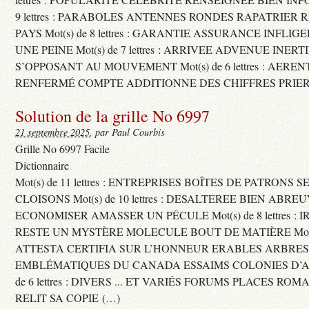
9 lettres : PARABOLES ANTENNES RONDES RAPATRIER
PAYS Mot(s) de 8 lettres : GARANTIE ASSURANCE INFLI
UNE PEINE Mot(s) de 7 lettres : ARRIVEE ADVENUE INER
S’OPPOSANT AU MOUVEMENT Mot(s) de 6 lettres : AERE
RENFERMÉ COMPTE ADDITIONNE DES CHIFFRES PRIER
Solution de la grille No 6997
21 septembre 2025
, par Paul Courbis
Grille No 6997 Facile
Dictionnaire
Mot(s) de 11 lettres : ENTREPRISES BOÎTES DE PATRONS
CLOISONS Mot(s) de 10 lettres : DESALTEREE BIEN ABRE
ECONOMISER AMASSER UN PÉCULE Mot(s) de 8 lettres : 
RESTE UN MYSTÈRE MOLECULE BOUT DE MATIÈRE Mot(s) d
ATTESTA CERTIFIA SUR L’HONNEUR ERABLES ARBRE
EMBLÉMATIQUES DU CANADA ESSAIMS COLONIES D’AB
de 6 lettres : DIVERS ... ET VARIÉS FORUMS PLACES RO
RELIT SA COPIE (…)