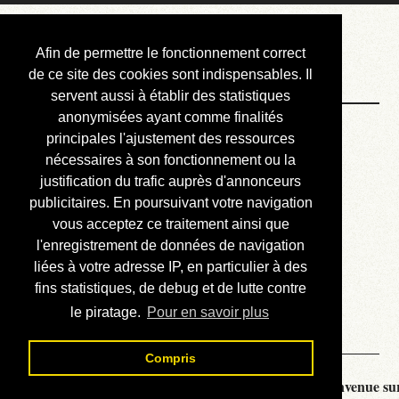
Courbis, « LE »
Afin de permettre le fonctionnement correct
Blog Officiel
de ce site des cookies sont indispensables. Il
servent aussi à établir des statistiques
anonymisées ayant comme finalités
Bienvenue
principales l'ajustement des ressources
Réalisations
nécessaires à son fonctionnement ou la
justification du trafic auprès d'annonceurs
Divers (et d’été)
publicitaires. En poursuivant votre navigation
vous acceptez ce traitement ainsi que
Annonces
l'enregistrement de données de navigation
Liens externes
liées à votre adresse IP, en particulier à des
fins statistiques, de debug et de lutte contre
Téléchargement
le piratage.
Pour en savoir plus
Contact
Compris
Courbis, « LE » Blog Officiel - je vous souhaite la bienvenue sur 