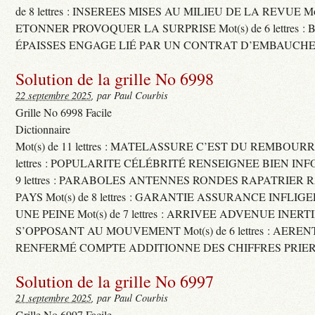
de 8 lettres : INSEREES MISES AU MILIEU DE LA REVUE Mot(s)
ETONNER PROVOQUER LA SURPRISE Mot(s) de 6 lettres :
ÉPAISSES ENGAGE LIÉ PAR UN CONTRAT D’EMBAUCHE
Solution de la grille No 6998
22 septembre 2025
, par Paul Courbis
Grille No 6998 Facile
Dictionnaire
Mot(s) de 11 lettres : MATELASSURE C’EST DU REMBOURRA
lettres : POPULARITE CÉLÉBRITÉ RENSEIGNEE BIEN INFO
9 lettres : PARABOLES ANTENNES RONDES RAPATRIER
PAYS Mot(s) de 8 lettres : GARANTIE ASSURANCE INFLI
UNE PEINE Mot(s) de 7 lettres : ARRIVEE ADVENUE INER
S’OPPOSANT AU MOUVEMENT Mot(s) de 6 lettres : AERE
RENFERMÉ COMPTE ADDITIONNE DES CHIFFRES PRIER
Solution de la grille No 6997
21 septembre 2025
, par Paul Courbis
Grille No 6997 Facile