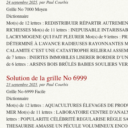
24 septembre 2025
, par Paul Courbis
Grille No 7000 Moyen
Dictionnaire
Mot(s) de 12 lettres : REDISTRIBUER RÉPARTIR AUTREME
RICHESSES Mot(s) de 11 lettres : INEPUISABLE INTARISSA
LACRYMOGENE QUI FAIT PLEURER Mot(s) de 9 lettres : P
DÉTERMINÉ À L’AVANCE RADIEUSES RAYONNANTES Mot(s) 
CALAMITE C’EST UNE CATASTROPHE RELIERAI ASSEMB
de 7 lettres : INERTES IMMOBILES LISERER BORDER D’U
de 6 lettres : ARSINS BOIS BRÛLÉS BABIES SOULIERS VE
Solution de la grille No 6999
23 septembre 2025
, par Paul Courbis
Grille No 6999 Facile
Dictionnaire
Mot(s) de 12 lettres : AQUACULTURES ÉLEVAGES DE PRO
MER Mot(s) de 11 lettres : LABORATOIRE CENTRE D’ANALYS
lettres : POPULARITE CÉLÉBRITÉ REGULARISE RÈGLE S
THESAURISE AMASSE UN PÉCULE VOLUMINEUX ENCOM