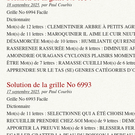
18 septembre 2025
, par Paul Courbis
Grille No 6994 Facile
Dictionnaire
Mot(s) de 12 lettres : CLEMENTINIER ARBRE À PETITS A
Mot(s) de 11 lettres : MAROQUINIER IL AIME LE CUIR NE
DÉSAMORCÉE Mot(s) de 10 lettres : HUMILIANTE QUI R
RASSERENEE RASSURÉE Mot(s) de 8 lettres : DIMINUEE A
AMOINDRIE OURAGANS CYCLONES PLAISIRS MOMENTS
ÊTRE Mot(s) de 7 lettres : RAMASSE CUEILLI Mot(s) de 6 let
APPRENDRE SUR LE TAS (SE) GENRES CATÉGORIES D’
Solution de la grille No 6993
17 septembre 2025
, par Paul Courbis
Grille No 6993 Facile
Dictionnaire
Mot(s) de 11 lettres : SELECTIONNE QUI A ÉTÉ CHOISI Mot(s) d
RECUEILLIR PRENDRE CHEZ-SOI Mot(s) de 9 lettres : D
APPORTER LA PREUVE Mot(s) de 8 lettres : BLESSERA FE
ECAILLER GRATTER LA PEAU DU POISSON LAPEREAU 