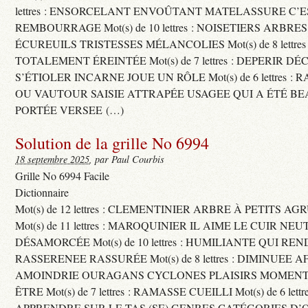
lettres : ENSORCELANT ENVOÛTANT MATELASSURE C’
REMBOURRAGE Mot(s) de 10 lettres : NOISETIERS ARBRE
ÉCUREUILS TRISTESSES MÉLANCOLIES Mot(s) de 8 lettre
TOTALEMENT ÉREINTÉE Mot(s) de 7 lettres : DEPERIR DÉ
S’ÉTIOLER INCARNE JOUE UN RÔLE Mot(s) de 6 lettres :
OU VAUTOUR SAISIE ATTRAPÉE USAGEE QUI A ÉTÉ B
PORTÉE VERSEE (…)
Solution de la grille No 6994
18 septembre 2025
, par Paul Courbis
Grille No 6994 Facile
Dictionnaire
Mot(s) de 12 lettres : CLEMENTINIER ARBRE À PETITS A
Mot(s) de 11 lettres : MAROQUINIER IL AIME LE CUIR NE
DÉSAMORCÉE Mot(s) de 10 lettres : HUMILIANTE QUI R
RASSERENEE RASSURÉE Mot(s) de 8 lettres : DIMINUEE A
AMOINDRIE OURAGANS CYCLONES PLAISIRS MOMENTS
ÊTRE Mot(s) de 7 lettres : RAMASSE CUEILLI Mot(s) de 6 let
APPRENDRE SUR LE TAS (SE) GENRES CATÉGORIES D’