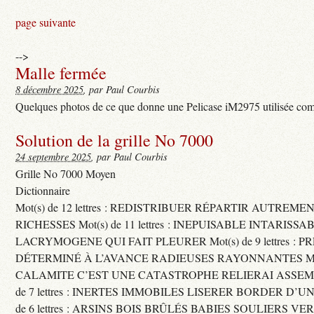
page suivante
-->
Malle fermée
8 décembre 2025
, par Paul Courbis
Quelques photos de ce que donne une Pelicase iM2975 utilisée com
Solution de la grille No 7000
24 septembre 2025
, par Paul Courbis
Grille No 7000 Moyen
Dictionnaire
Mot(s) de 12 lettres : REDISTRIBUER RÉPARTIR AUTREME
RICHESSES Mot(s) de 11 lettres : INEPUISABLE INTARISSA
LACRYMOGENE QUI FAIT PLEURER Mot(s) de 9 lettres : P
DÉTERMINÉ À L’AVANCE RADIEUSES RAYONNANTES Mot(s) 
CALAMITE C’EST UNE CATASTROPHE RELIERAI ASSEMB
de 7 lettres : INERTES IMMOBILES LISERER BORDER D’U
de 6 lettres : ARSINS BOIS BRÛLÉS BABIES SOULIERS VE