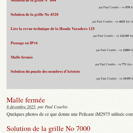
par Paul Courbis - vu
870
fo
Solution de la grille No 4520
par Paul Courbis - vu
4625
fois d
Lire la revue technique de la Honda Varadero 125
par Paul Courbis - vu
121249
foi
Passage en IPv6
par Paul Courbis - vu
22803
fo
Malle fermée
par Paul Courbis - vu
771
fois 
Solution du puzzle des nombres d’Aristote
par Paul Courbis - vu
19359
f
Malle fermée
8 décembre 2025
, par Paul Courbis
Quelques photos de ce que donne une Pelicase iM2975 utilisée com
Solution de la grille No 7000