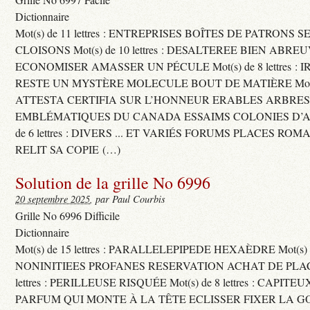
Dictionnaire
Mot(s) de 11 lettres : ENTREPRISES BOÎTES DE PATRONS
CLOISONS Mot(s) de 10 lettres : DESALTEREE BIEN ABRE
ECONOMISER AMASSER UN PÉCULE Mot(s) de 8 lettres : 
RESTE UN MYSTÈRE MOLECULE BOUT DE MATIÈRE Mot(s) d
ATTESTA CERTIFIA SUR L’HONNEUR ERABLES ARBRE
EMBLÉMATIQUES DU CANADA ESSAIMS COLONIES D’AB
de 6 lettres : DIVERS ... ET VARIÉS FORUMS PLACES RO
RELIT SA COPIE (…)
Solution de la grille No 6996
20 septembre 2025
, par Paul Courbis
Grille No 6996 Difficile
Dictionnaire
Mot(s) de 15 lettres : PARALLELEPIPEDE HEXAÈDRE Mot(s) de 
NONINITIEES PROFANES RESERVATION ACHAT DE PLACES
lettres : PERILLEUSE RISQUÉE Mot(s) de 8 lettres : CAPI
PARFUM QUI MONTE À LA TÊTE ECLISSER FIXER LA G