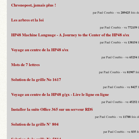
Chronopost, jamais plus !
par Paul Courbis - vu
289425
fois d
Les arbres et la loi
par Paul Courbis - vu
772159
f
HP48 Machine Language - A Journey to the Center of the HP48 s/sx
par Paul Courbis - vu
138154
f
Voyage au centre de la HP48 s/sx
par Paul Courbis - vu
65254
f
Mots de 7 lettres
par Paul Courbis - vu
81907
foi
Solution de la grille No 1617
par Paul Courbis - vu
8427
f
Voyage au centre de la HP48 g/gx - Lire le ligne en ligne
par Paul Courbis - vu
45252
f
Installer la suite Office 365 sur un serveur RDS
par Paul Courbis - vu
11788
fois d
Solution de la grille N° 804
par Paul Courbis - vu
835
fo
Solution de la grille No 5814