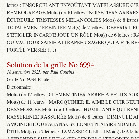
lettres : ENSORCELANT ENVOÛTANT MATELASSURE C’
REMBOURRAGE Mot(s) de 10 lettres : NOISETIERS ARBRE
ÉCUREUILS TRISTESSES MÉLANCOLIES Mot(s) de 8 lettre
TOTALEMENT ÉREINTÉE Mot(s) de 7 lettres : DEPERIR DÉ
S’ÉTIOLER INCARNE JOUE UN RÔLE Mot(s) de 6 lettres :
OU VAUTOUR SAISIE ATTRAPÉE USAGEE QUI A ÉTÉ B
PORTÉE VERSEE (…)
Solution de la grille No 6994
18 septembre 2025
, par Paul Courbis
Grille No 6994 Facile
Dictionnaire
Mot(s) de 12 lettres : CLEMENTINIER ARBRE À PETITS A
Mot(s) de 11 lettres : MAROQUINIER IL AIME LE CUIR NE
DÉSAMORCÉE Mot(s) de 10 lettres : HUMILIANTE QUI R
RASSERENEE RASSURÉE Mot(s) de 8 lettres : DIMINUEE A
AMOINDRIE OURAGANS CYCLONES PLAISIRS MOMENTS
ÊTRE Mot(s) de 7 lettres : RAMASSE CUEILLI Mot(s) de 6 let
APPRENDRE SUR LE TAS (SE) GENRES CATÉGORIES D’