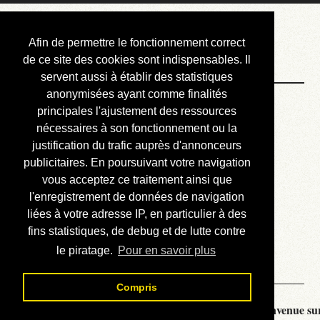
Courbis, « LE »
Afin de permettre le fonctionnement correct
Blog Officiel
de ce site des cookies sont indispensables. Il
servent aussi à établir des statistiques
anonymisées ayant comme finalités
Bienvenue
principales l'ajustement des ressources
Réalisations
nécessaires à son fonctionnement ou la
justification du trafic auprès d'annonceurs
Divers (et d’été)
publicitaires. En poursuivant votre navigation
vous acceptez ce traitement ainsi que
Annonces
l'enregistrement de données de navigation
Liens externes
liées à votre adresse IP, en particulier à des
fins statistiques, de debug et de lutte contre
Téléchargement
le piratage.
Pour en savoir plus
Contact
Compris
Courbis, « LE » Blog Officiel - je vous souhaite la bienvenue sur 