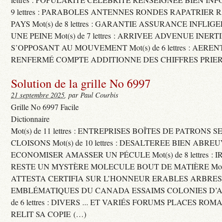
9 lettres : PARABOLES ANTENNES RONDES RAPATRIER
PAYS Mot(s) de 8 lettres : GARANTIE ASSURANCE INFLI
UNE PEINE Mot(s) de 7 lettres : ARRIVEE ADVENUE INER
S’OPPOSANT AU MOUVEMENT Mot(s) de 6 lettres : AERE
RENFERMÉ COMPTE ADDITIONNE DES CHIFFRES PRIER
Solution de la grille No 6997
21 septembre 2025
, par Paul Courbis
Grille No 6997 Facile
Dictionnaire
Mot(s) de 11 lettres : ENTREPRISES BOÎTES DE PATRONS
CLOISONS Mot(s) de 10 lettres : DESALTEREE BIEN ABRE
ECONOMISER AMASSER UN PÉCULE Mot(s) de 8 lettres : 
RESTE UN MYSTÈRE MOLECULE BOUT DE MATIÈRE Mot(s) d
ATTESTA CERTIFIA SUR L’HONNEUR ERABLES ARBRE
EMBLÉMATIQUES DU CANADA ESSAIMS COLONIES D’AB
de 6 lettres : DIVERS ... ET VARIÉS FORUMS PLACES RO
RELIT SA COPIE (…)