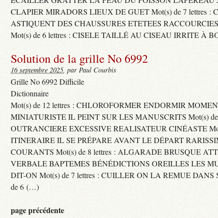
CLAPIER MIRADORS LIEUX DE GUET Mot(s) de 7 lettres : 
ASTIQUENT DES CHAUSSURES ETETEES RACCOURCIES
Mot(s) de 6 lettres : CISELE TAILLÉ AU CISEAU IRRITE À 
Solution de la grille No 6992
16 septembre 2025
, par Paul Courbis
Grille No 6992 Difficile
Dictionnaire
Mot(s) de 12 lettres : CHLOROFORMER ENDORMIR MO
MINIATURISTE IL PEINT SUR LES MANUSCRITS Mot(s) de 11 
OUTRANCIERE EXCESSIVE REALISATEUR CINÉASTE Mot(s) d
ITINERAIRE IL SE PRÉPARE AVANT LE DÉPART RARISS
COURANTS Mot(s) de 8 lettres : ALGARADE BRUSQUE A
VERBALE BAPTEMES BÉNÉDICTIONS OREILLES LES MU
DIT-ON Mot(s) de 7 lettres : CUILLER ON LA REMUE DANS 
de 6 (…)
page précédente