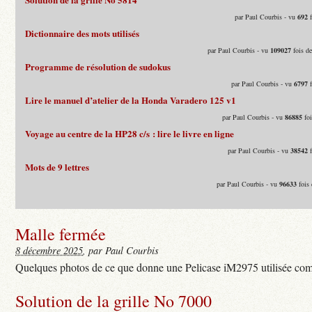
par Paul Courbis - vu
692
f
Dictionnaire des mots utilisés
par Paul Courbis - vu
109027
fois d
Programme de résolution de sudokus
par Paul Courbis - vu
6797
f
Lire le manuel d’atelier de la Honda Varadero 125 v1
par Paul Courbis - vu
86885
foi
Voyage au centre de la HP28 c/s : lire le livre en ligne
par Paul Courbis - vu
38542
f
Mots de 9 lettres
par Paul Courbis - vu
96633
fois 
Malle fermée
8 décembre 2025
, par Paul Courbis
Quelques photos de ce que donne une Pelicase iM2975 utilisée com
Solution de la grille No 7000