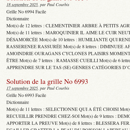
18 septembre 2025
, par Paul Courbis
Grille No 6994 Facile
Dictionnaire
Mot(s) de 12 lettres : CLEMENTINIER ARBRE À PETITS A
Mot(s) de 11 lettres : MAROQUINIER IL AIME LE CUIR NE
DÉSAMORCÉE Mot(s) de 10 lettres : HUMILIANTE QUI R
RASSERENEE RASSURÉE Mot(s) de 8 lettres : DIMINUEE A
AMOINDRIE OURAGANS CYCLONES PLAISIRS MOMENTS
ÊTRE Mot(s) de 7 lettres : RAMASSE CUEILLI Mot(s) de 6 let
APPRENDRE SUR LE TAS (SE) GENRES CATÉGORIES D’
Solution de la grille No 6993
17 septembre 2025
, par Paul Courbis
Grille No 6993 Facile
Dictionnaire
Mot(s) de 11 lettres : SELECTIONNE QUI A ÉTÉ CHOISI Mot(s) d
RECUEILLIR PRENDRE CHEZ-SOI Mot(s) de 9 lettres : D
APPORTER LA PREUVE Mot(s) de 8 lettres : BLESSERA FE
ECAILLER GRATTER LA PEAU DU POISSON LAPEREAU 