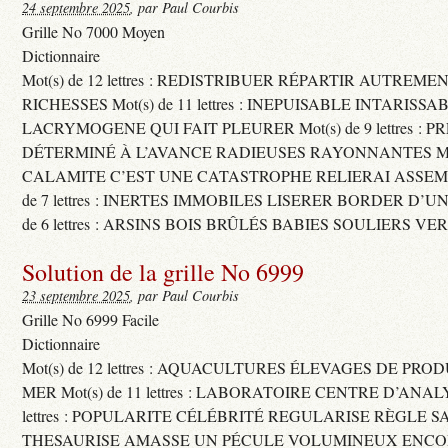
24 septembre 2025
, par Paul Courbis
Grille No 7000 Moyen
Dictionnaire
Mot(s) de 12 lettres : REDISTRIBUER RÉPARTIR AUTREME
RICHESSES Mot(s) de 11 lettres : INEPUISABLE INTARISSA
LACRYMOGENE QUI FAIT PLEURER Mot(s) de 9 lettres : P
DÉTERMINÉ À L’AVANCE RADIEUSES RAYONNANTES Mot(s) 
CALAMITE C’EST UNE CATASTROPHE RELIERAI ASSEMB
de 7 lettres : INERTES IMMOBILES LISERER BORDER D’U
de 6 lettres : ARSINS BOIS BRÛLÉS BABIES SOULIERS VE
Solution de la grille No 6999
23 septembre 2025
, par Paul Courbis
Grille No 6999 Facile
Dictionnaire
Mot(s) de 12 lettres : AQUACULTURES ÉLEVAGES DE PRO
MER Mot(s) de 11 lettres : LABORATOIRE CENTRE D’ANALYS
lettres : POPULARITE CÉLÉBRITÉ REGULARISE RÈGLE S
THESAURISE AMASSE UN PÉCULE VOLUMINEUX ENCOM