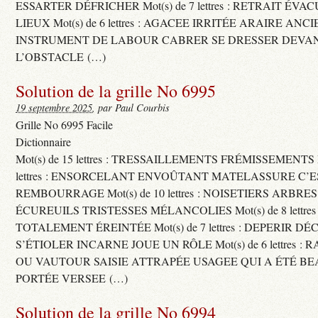
ESSARTER DÉFRICHER Mot(s) de 7 lettres : RETRAIT ÉV
LIEUX Mot(s) de 6 lettres : AGACEE IRRITÉE ARAIRE ANC
INSTRUMENT DE LABOUR CABRER SE DRESSER DEVA
L’OBSTACLE (…)
Solution de la grille No 6995
19 septembre 2025
, par Paul Courbis
Grille No 6995 Facile
Dictionnaire
Mot(s) de 15 lettres : TRESSAILLEMENTS FRÉMISSEMENTS M
lettres : ENSORCELANT ENVOÛTANT MATELASSURE C’
REMBOURRAGE Mot(s) de 10 lettres : NOISETIERS ARBRE
ÉCUREUILS TRISTESSES MÉLANCOLIES Mot(s) de 8 lettre
TOTALEMENT ÉREINTÉE Mot(s) de 7 lettres : DEPERIR DÉ
S’ÉTIOLER INCARNE JOUE UN RÔLE Mot(s) de 6 lettres :
OU VAUTOUR SAISIE ATTRAPÉE USAGEE QUI A ÉTÉ B
PORTÉE VERSEE (…)
Solution de la grille No 6994