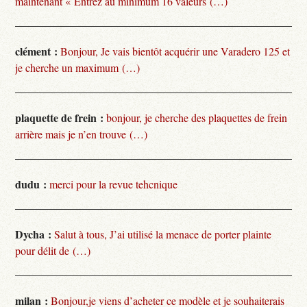
maintenant « Entrez au minimum 16 valeurs (…)
clément :
Bonjour, Je vais bientôt acquérir une Varadero 125 et
je cherche un maximum (…)
plaquette de frein :
bonjour, je cherche des plaquettes de frein
arrière mais je n’en trouve (…)
dudu :
merci pour la revue tehcnique
Dycha :
Salut à tous, J’ai utilisé la menace de porter plainte
pour délit de (…)
milan :
Bonjour,je viens d’acheter ce modèle et je souhaiterais