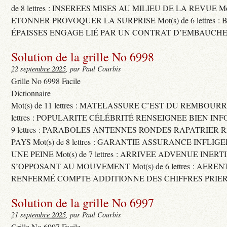
de 8 lettres : INSEREES MISES AU MILIEU DE LA REVUE Mot(s)
ETONNER PROVOQUER LA SURPRISE Mot(s) de 6 lettres :
ÉPAISSES ENGAGE LIÉ PAR UN CONTRAT D’EMBAUCHE
Solution de la grille No 6998
22 septembre 2025
, par Paul Courbis
Grille No 6998 Facile
Dictionnaire
Mot(s) de 11 lettres : MATELASSURE C’EST DU REMBOURRA
lettres : POPULARITE CÉLÉBRITÉ RENSEIGNEE BIEN INFO
9 lettres : PARABOLES ANTENNES RONDES RAPATRIER
PAYS Mot(s) de 8 lettres : GARANTIE ASSURANCE INFLI
UNE PEINE Mot(s) de 7 lettres : ARRIVEE ADVENUE INER
S’OPPOSANT AU MOUVEMENT Mot(s) de 6 lettres : AERE
RENFERMÉ COMPTE ADDITIONNE DES CHIFFRES PRIER
Solution de la grille No 6997
21 septembre 2025
, par Paul Courbis
Grille No 6997 Facile