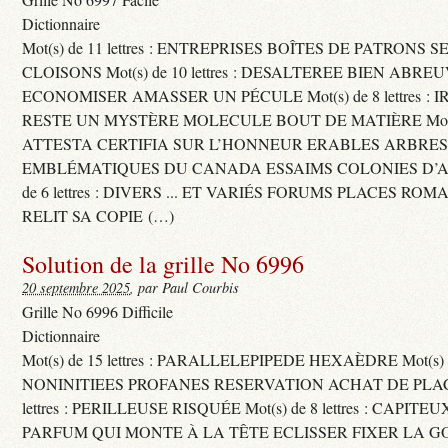
Dictionnaire
Mot(s) de 11 lettres : ENTREPRISES BOÎTES DE PATRONS
CLOISONS Mot(s) de 10 lettres : DESALTEREE BIEN ABRE
ECONOMISER AMASSER UN PÉCULE Mot(s) de 8 lettres : 
RESTE UN MYSTÈRE MOLECULE BOUT DE MATIÈRE Mot(s) d
ATTESTA CERTIFIA SUR L’HONNEUR ERABLES ARBRE
EMBLÉMATIQUES DU CANADA ESSAIMS COLONIES D’AB
de 6 lettres : DIVERS ... ET VARIÉS FORUMS PLACES RO
RELIT SA COPIE (…)
Solution de la grille No 6996
20 septembre 2025
, par Paul Courbis
Grille No 6996 Difficile
Dictionnaire
Mot(s) de 15 lettres : PARALLELEPIPEDE HEXAÈDRE Mot(s) de 
NONINITIEES PROFANES RESERVATION ACHAT DE PLACES
lettres : PERILLEUSE RISQUÉE Mot(s) de 8 lettres : CAPI
PARFUM QUI MONTE À LA TÊTE ECLISSER FIXER LA G