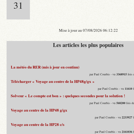
31
Mise à jour au 07/08/2026 06:12:22
Les articles les plus populaires
La météo du RER (mis à jour en continu)
par Paul Courbis - vu
3368915
fois 
Télécharger « Voyage au centre de la HP48g/gx »
par Paul Courbis - vu
11610
f
Solveur « Le compte est bon » : quelques secondes pour la solution !
par Paul Courbis - vu
568200
fois d
Voyage au centre de la HP48 g/gx
par Paul Courbis - vu
2233927
f
Voyage au centre de la HP28 c/s
par Paul Courbis - vu
2161036
f