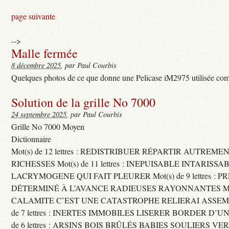
page suivante
-->
Malle fermée
8 décembre 2025
, par Paul Courbis
Quelques photos de ce que donne une Pelicase iM2975 utilisée com
Solution de la grille No 7000
24 septembre 2025
, par Paul Courbis
Grille No 7000 Moyen
Dictionnaire
Mot(s) de 12 lettres : REDISTRIBUER RÉPARTIR AUTREME
RICHESSES Mot(s) de 11 lettres : INEPUISABLE INTARISSA
LACRYMOGENE QUI FAIT PLEURER Mot(s) de 9 lettres : P
DÉTERMINÉ À L’AVANCE RADIEUSES RAYONNANTES Mot(s) 
CALAMITE C’EST UNE CATASTROPHE RELIERAI ASSEMB
de 7 lettres : INERTES IMMOBILES LISERER BORDER D’U
de 6 lettres : ARSINS BOIS BRÛLÉS BABIES SOULIERS VE