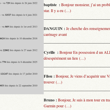
s - vu
729
fois depuis le 26 juin 2022
baptiste :
Bonjour monsieur, j’ai un pro
star. Il y a eu (…)
 - vu
32527
fois depuis le 6 juin 2021
 - vu
869
fois depuis le 1er avril 2013
DANGUIN :
Je cherche des renseignemen
carénage avant
4624
fois depuis le 10 décembre 2018
 vu
22802
fois depuis le 27 mars 2012
Cyrille :
Bonjour En possession d un ALP
désespérément un lien (…)
vu
770
fois depuis le 8 décembre 2025
u
121247
fois depuis le 17 juillet 2010
Filou :
Bonjour, Je viens d’acquérir une V
trouver (…)
9053
fois depuis le 22 septembre 2010
Bruno :
Bonjour, Je suis à mon tour en tra
Garmin pour (…)