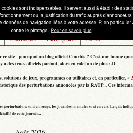
s cookies sont indispensables. Il servent aussi à établir des st
onctionnement ou la justification du trafic auprès d'annonceurs 
 données de navigation liées à votre adresse IP, en particulier à
contre le piratage.
Pour en savoir plus
Liens externes
Téléchargement
Contact
r ce site - pourquoi un blog officiel Courbis ? C’est une bonne ques
 y a des trucs officiels partout, alors en voici un de plus :-D.
 solutions de jeux, programmes ou utilitaires et, en particulier, «
historique des perturbations annoncées par la RATP... Ces informat
s perturbations sont en rouge, les journées normales sont en vert. Le gris indiq
taillé de cette journée...
Août 2026