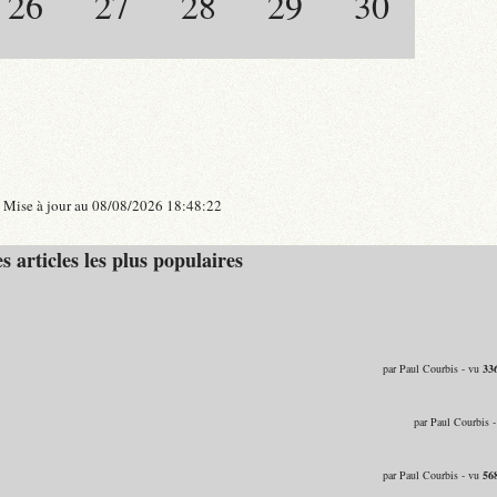
26
27
28
29
30
Mise à jour au 08/08/2026 18:48:22
s articles les plus populaires
par Paul Courbis - vu
33
par Paul Courbis 
par Paul Courbis - vu
56