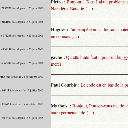
Pietro :
Bonjour à Tous J’ai un problème 
Naradéro. Batterie (…)
vu
2233979
fois depuis le 25 juin 2006
vu
2161083
fois depuis le 27 juin 2006
Hugues :
j’ai recupéré un cadre sans moteu
ne connais (…)
 vu
772200
fois depuis le 25 juin 2006
 vu
138198
fois depuis le 25 juin 2006
gache :
Qu’elle huile faut il pour un bugg
- vu
65294
fois depuis le 25 juin 2006
merci
9463
fois depuis le 24 novembre 2011
Paul Courbis :
Le code est en bas de la p
vu
86915
fois depuis le 17 juillet 2010
vu
81943
fois depuis le 4 octobre 2011
Marbois :
Bonjour, Pouvez-vous me donn
autre permettant de (…)
 - vu
8463
fois depuis le 23 juin 2015