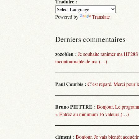
Traduire :
Powered by
Translate
Derniers commentaires
zozobleu :
Je souhaite ranimer ma HP28S
incontournable de ma (…)
Paul Courbis :
C’est réparé. Merci pour l
Bruno PIETTRE :
Bonjour, Le programm
« Entrez au minimum 16 valeurs (…)
clément :
Bonjour, Je vais bientôt acquéri