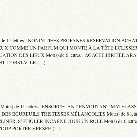
) de 11 lettres : NONINITIEES PROFANES RESERVATION ACHAT
 : CAPITEUX COMME UN PARFUM QUI MONTE À LA TÊTE ECLIS
CUATION DES LIEUX Mot(s) de 6 lettres : AGACEE IRRITÉE A
T L’OBSTACLE (…)
S Mot(s) de 11 lettres : ENSORCELANT ENVOÛTANT MATELA
S DES ÉCUREUILS TRISTESSES MÉLANCOLIES Mot(s) de 8 lett
CLINER, S’ÉTIOLER INCARNE JOUE UN RÔLE Mot(s) de 6 lett
COUP PORTÉE VERSEE (…)