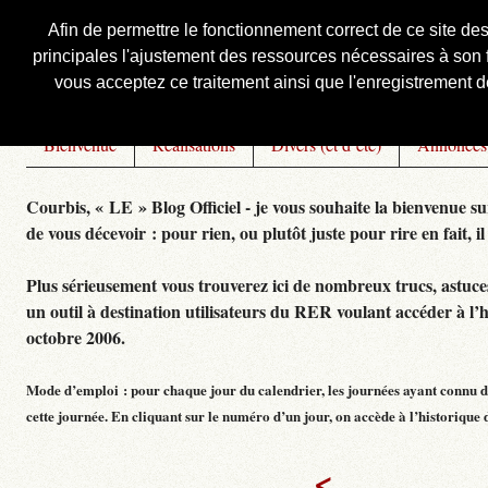
Afin de permettre le fonctionnement correct de ce site de
principales l'ajustement des ressources nécessaires à son f
Courbis, « LE » Blog Officiel
vous acceptez ce traitement ainsi que l'enregistrement de
Bienvenue
Réalisations
Divers (et d’été)
Annonces
Courbis, « LE » Blog Officiel - je vous souhaite la bienvenue su
de vous décevoir : pour rien, ou plutôt juste pour rire en fait, il
Plus sérieusement vous trouverez ici de nombreux trucs, astuces,
un outil à destination utilisateurs du RER voulant accéder à l’
octobre 2006.
Mode d’emploi : pour chaque jour du calendrier, les journées ayant connu de
cette journée. En cliquant sur le numéro d’un jour, on accède à l’historique dé
<