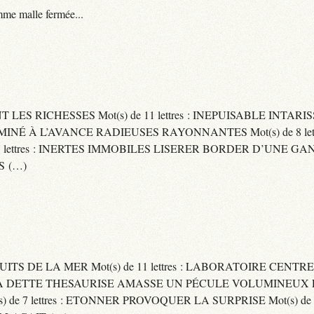
me malle fermée...
ENT LES RICHESSES Mot(s) de 11 lettres : INEPUISABLE IN
ERMINÉ À L’AVANCE RADIEUSES RAYONNANTES Mot(s) de 8 let
ttres : INERTES IMMOBILES LISERER BORDER D’UNE GANSE Mo
S (…)
UITS DE LA MER Mot(s) de 11 lettres : LABORATOIRE CENTRE
E SA DETTE THESAURISE AMASSE UN PÉCULE VOLUMINEUX 
) de 7 lettres : ETONNER PROVOQUER LA SURPRISE Mot(s) de 6