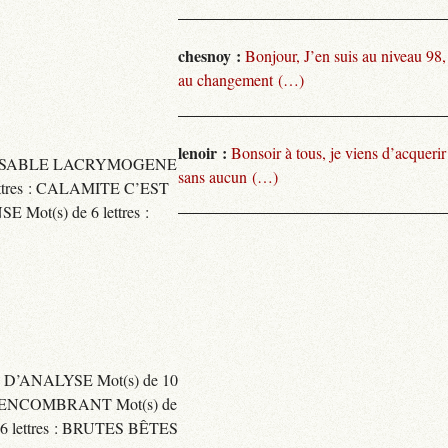
chesnoy :
Bonjour, J’en suis au niveau 98
au changement (…)
lenoir :
Bonsoir à tous, je viens d’acquer
TARISSABLE LACRYMOGENE
sans aucun (…)
tres : CALAMITE C’EST
t(s) de 6 lettres :
 D’ANALYSE Mot(s) de 10
ENCOMBRANT Mot(s) de
 lettres : BRUTES BÊTES