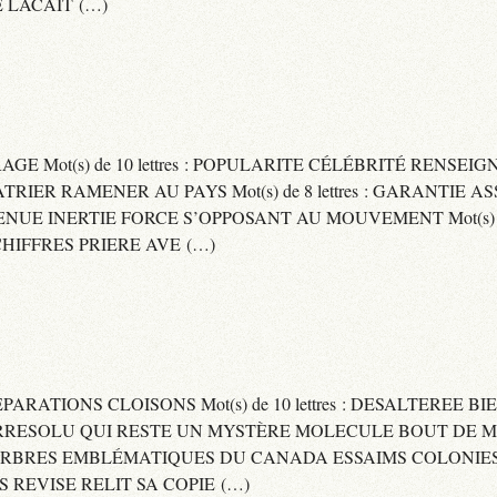
 LACAIT (…)
RAGE Mot(s) de 10 lettres : POPULARITE CÉLÉBRITÉ RENSE
PATRIER RAMENER AU PAYS Mot(s) de 8 lettres : GARANTIE
DVENUE INERTIE FORCE S’OPPOSANT AU MOUVEMENT Mot(s) de 
IFFRES PRIERE AVE (…)
 SEPARATIONS CLOISONS Mot(s) de 10 lettres : DESALTEREE 
: IRRESOLU QUI RESTE UN MYSTÈRE MOLECULE BOUT DE MAT
 ARBRES EMBLÉMATIQUES DU CANADA ESSAIMS COLONIES D
ES REVISE RELIT SA COPIE (…)