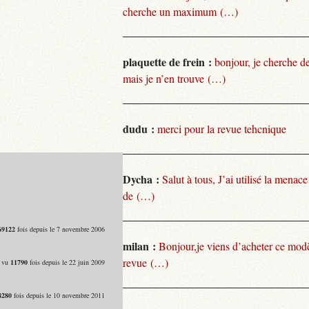
cherche un maximum (…)
plaquette de frein :
bonjour, je cherche de
mais je n’en trouve (…)
dudu :
merci pour la revue tehcnique
Dycha :
Salut à tous, J’ai utilisé la menace
de (…)
69122
fois depuis le 7 novembre 2006
milan :
Bonjour,je viens d’acheter ce modèl
revue (…)
- vu
11790
fois depuis le 22 juin 2009
8280
fois depuis le 10 novembre 2011