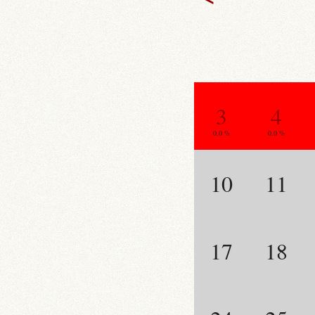
3
4
0.0 %
0.0 %
10
11
17
18