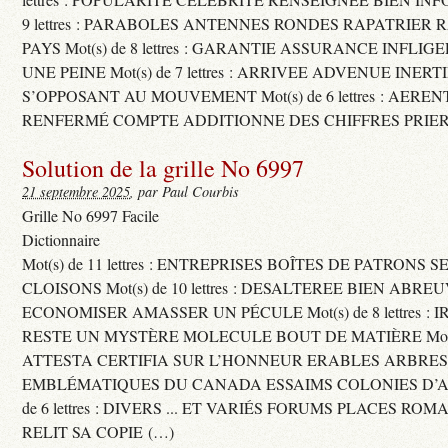
9 lettres : PARABOLES ANTENNES RONDES RAPATRIER
PAYS Mot(s) de 8 lettres : GARANTIE ASSURANCE INFLI
UNE PEINE Mot(s) de 7 lettres : ARRIVEE ADVENUE INER
S’OPPOSANT AU MOUVEMENT Mot(s) de 6 lettres : AERE
RENFERMÉ COMPTE ADDITIONNE DES CHIFFRES PRIER
Solution de la grille No 6997
21 septembre 2025
, par Paul Courbis
Grille No 6997 Facile
Dictionnaire
Mot(s) de 11 lettres : ENTREPRISES BOÎTES DE PATRONS
CLOISONS Mot(s) de 10 lettres : DESALTEREE BIEN ABRE
ECONOMISER AMASSER UN PÉCULE Mot(s) de 8 lettres : 
RESTE UN MYSTÈRE MOLECULE BOUT DE MATIÈRE Mot(s) d
ATTESTA CERTIFIA SUR L’HONNEUR ERABLES ARBRE
EMBLÉMATIQUES DU CANADA ESSAIMS COLONIES D’AB
de 6 lettres : DIVERS ... ET VARIÉS FORUMS PLACES RO
RELIT SA COPIE (…)