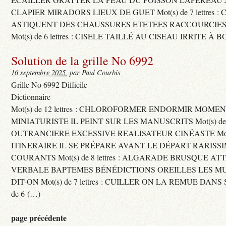
CLAPIER MIRADORS LIEUX DE GUET Mot(s) de 7 lettres : 
ASTIQUENT DES CHAUSSURES ETETEES RACCOURCIES
Mot(s) de 6 lettres : CISELE TAILLÉ AU CISEAU IRRITE À 
Solution de la grille No 6992
16 septembre 2025
, par Paul Courbis
Grille No 6992 Difficile
Dictionnaire
Mot(s) de 12 lettres : CHLOROFORMER ENDORMIR MO
MINIATURISTE IL PEINT SUR LES MANUSCRITS Mot(s) de 11 
OUTRANCIERE EXCESSIVE REALISATEUR CINÉASTE Mot(s) d
ITINERAIRE IL SE PRÉPARE AVANT LE DÉPART RARISS
COURANTS Mot(s) de 8 lettres : ALGARADE BRUSQUE A
VERBALE BAPTEMES BÉNÉDICTIONS OREILLES LES MU
DIT-ON Mot(s) de 7 lettres : CUILLER ON LA REMUE DANS 
de 6 (…)
page précédente