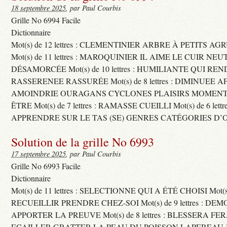
18 septembre 2025
, par Paul Courbis
Grille No 6994 Facile
Dictionnaire
Mot(s) de 12 lettres : CLEMENTINIER ARBRE À PETITS A
Mot(s) de 11 lettres : MAROQUINIER IL AIME LE CUIR NE
DÉSAMORCÉE Mot(s) de 10 lettres : HUMILIANTE QUI R
RASSERENEE RASSURÉE Mot(s) de 8 lettres : DIMINUEE A
AMOINDRIE OURAGANS CYCLONES PLAISIRS MOMENTS
ÊTRE Mot(s) de 7 lettres : RAMASSE CUEILLI Mot(s) de 6 let
APPRENDRE SUR LE TAS (SE) GENRES CATÉGORIES D’
Solution de la grille No 6993
17 septembre 2025
, par Paul Courbis
Grille No 6993 Facile
Dictionnaire
Mot(s) de 11 lettres : SELECTIONNE QUI A ÉTÉ CHOISI Mot(s) d
RECUEILLIR PRENDRE CHEZ-SOI Mot(s) de 9 lettres : D
APPORTER LA PREUVE Mot(s) de 8 lettres : BLESSERA FE
ECAILLER GRATTER LA PEAU DU POISSON LAPEREAU 