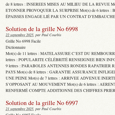
de 8 lettres : INSEREES MISES AU MILIEU DE LA REVUE Mot(s)
ETONNER PROVOQUER LA SURPRISE Mot(s) de 6 lettres :
ÉPAISSES ENGAGE LIÉ PAR UN CONTRAT D’EMBAUCHE
Solution de la grille No 6998
22 septembre 2025
, par Paul Courbis
Grille No 6998 Facile
Dictionnaire
Mot(s) de 11 lettres : MATELASSURE C’EST DU REMBOURRA
lettres : POPULARITE CÉLÉBRITÉ RENSEIGNEE BIEN INFO
9 lettres : PARABOLES ANTENNES RONDES RAPATRIER
PAYS Mot(s) de 8 lettres : GARANTIE ASSURANCE INFLI
UNE PEINE Mot(s) de 7 lettres : ARRIVEE ADVENUE INER
S’OPPOSANT AU MOUVEMENT Mot(s) de 6 lettres : AERE
RENFERMÉ COMPTE ADDITIONNE DES CHIFFRES PRIER
Solution de la grille No 6997
21 septembre 2025
, par Paul Courbis
Grille No 6997 Facile