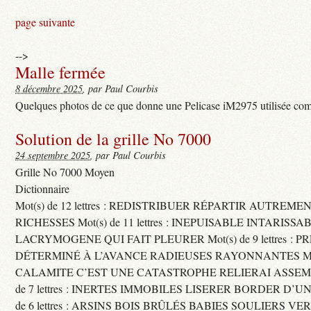
page suivante
-->
Malle fermée
8 décembre 2025
, par Paul Courbis
Quelques photos de ce que donne une Pelicase iM2975 utilisée com
Solution de la grille No 7000
24 septembre 2025
, par Paul Courbis
Grille No 7000 Moyen
Dictionnaire
Mot(s) de 12 lettres : REDISTRIBUER RÉPARTIR AUTREME
RICHESSES Mot(s) de 11 lettres : INEPUISABLE INTARISSA
LACRYMOGENE QUI FAIT PLEURER Mot(s) de 9 lettres : P
DÉTERMINÉ À L’AVANCE RADIEUSES RAYONNANTES Mot(s) 
CALAMITE C’EST UNE CATASTROPHE RELIERAI ASSEMB
de 7 lettres : INERTES IMMOBILES LISERER BORDER D’U
de 6 lettres : ARSINS BOIS BRÛLÉS BABIES SOULIERS VE