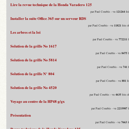
Lire la revue technique de la Honda Varadero 125
par Paul Courbis - vu
121264
foi
Installer la suite Office 365 sur un serveur RDS
par Paul Courbis - vu
11821
fois d
Les arbres et la loi
par Paul Courbis - vu
772211
f
Solution de la grille No 1617
par Paul Courbis - vu
8475
f
Solution de la grille No 5814
par Paul Courbis - vu
741
f
Solution de la grille N° 804
par Paul Courbis - vu
881
fo
Solution de la grille No 4520
par Paul Courbis - vu
4635
fois d
Voyage au centre de la HP48 g/gx
par Paul Courbis - vu
2233987
f
Présentation
par Paul Courbis - vu
7663
f
Revue technique de la Honda Varadero 125