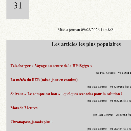
31
Mise à jour au 09/08/2026 14:48:21
Les articles les plus populaires
Télécharger « Voyage au centre de la HP48g/gx »
par Paul Courbis - vu
11881
f
La météo du RER (mis à jour en continu)
par Paul Courbis - vu
3369186
fois 
Solveur « Le compte est bon » : quelques secondes pour la solution !
par Paul Courbis - vu
568328
fois d
Mots de 7 lettres
par Paul Courbis - vu
81962
foi
Chronopost, jamais plus !
par Paul Courbis - vu
289484
fois d