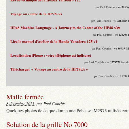
par Paul Courbis - vu
32536
Voyage au centre de la HP28 c/s
par Paul Courbis - vu
2161086
f
HP48 Machine Language - A Journey to the Center of the HP48 s/sx
par Paul Courbis - vu
138203
f
Lire le manuel d’atelier de la Honda Varadero 125 v1
par Paul Courbis - vu
86919
foi
Localisation iPhone : votre téléphone est indiscret
par Paul Courbis - vu
2278779
fois d
Télécharger « Voyage au centre de la HP28c/s »
par Paul Courbis - vu
11399
f
Malle fermée
8 décembre 2025
, par Paul Courbis
Quelques photos de ce que donne une Pelicase iM2975 utilisée com
Solution de la grille No 7000