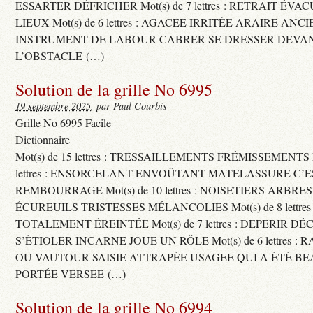
ESSARTER DÉFRICHER Mot(s) de 7 lettres : RETRAIT ÉV
LIEUX Mot(s) de 6 lettres : AGACEE IRRITÉE ARAIRE ANC
INSTRUMENT DE LABOUR CABRER SE DRESSER DEVA
L’OBSTACLE (…)
Solution de la grille No 6995
19 septembre 2025
, par Paul Courbis
Grille No 6995 Facile
Dictionnaire
Mot(s) de 15 lettres : TRESSAILLEMENTS FRÉMISSEMENTS M
lettres : ENSORCELANT ENVOÛTANT MATELASSURE C’
REMBOURRAGE Mot(s) de 10 lettres : NOISETIERS ARBRE
ÉCUREUILS TRISTESSES MÉLANCOLIES Mot(s) de 8 lettre
TOTALEMENT ÉREINTÉE Mot(s) de 7 lettres : DEPERIR DÉ
S’ÉTIOLER INCARNE JOUE UN RÔLE Mot(s) de 6 lettres :
OU VAUTOUR SAISIE ATTRAPÉE USAGEE QUI A ÉTÉ B
PORTÉE VERSEE (…)
Solution de la grille No 6994