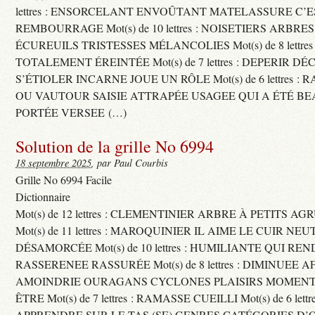
lettres : ENSORCELANT ENVOÛTANT MATELASSURE C’
REMBOURRAGE Mot(s) de 10 lettres : NOISETIERS ARBRE
ÉCUREUILS TRISTESSES MÉLANCOLIES Mot(s) de 8 lettre
TOTALEMENT ÉREINTÉE Mot(s) de 7 lettres : DEPERIR DÉ
S’ÉTIOLER INCARNE JOUE UN RÔLE Mot(s) de 6 lettres :
OU VAUTOUR SAISIE ATTRAPÉE USAGEE QUI A ÉTÉ B
PORTÉE VERSEE (…)
Solution de la grille No 6994
18 septembre 2025
, par Paul Courbis
Grille No 6994 Facile
Dictionnaire
Mot(s) de 12 lettres : CLEMENTINIER ARBRE À PETITS A
Mot(s) de 11 lettres : MAROQUINIER IL AIME LE CUIR NE
DÉSAMORCÉE Mot(s) de 10 lettres : HUMILIANTE QUI R
RASSERENEE RASSURÉE Mot(s) de 8 lettres : DIMINUEE A
AMOINDRIE OURAGANS CYCLONES PLAISIRS MOMENTS
ÊTRE Mot(s) de 7 lettres : RAMASSE CUEILLI Mot(s) de 6 let
APPRENDRE SUR LE TAS (SE) GENRES CATÉGORIES D’