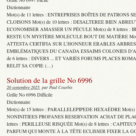
Dictionnaire
Mot(s) de 11 lettres : ENTREPRISES BOÎTES DE PATRONS
CLOISONS Mot(s) de 10 lettres : DESALTEREE BIEN ABRE
ECONOMISER AMASSER UN PÉCULE Mot(s) de 8 lettres : 
RESTE UN MYSTÈRE MOLECULE BOUT DE MATIÈRE Mot(s) d
ATTESTA CERTIFIA SUR L’HONNEUR ERABLES ARBRE
EMBLÉMATIQUES DU CANADA ESSAIMS COLONIES D’AB
de 6 lettres : DIVERS ... ET VARIÉS FORUMS PLACES RO
RELIT SA COPIE (…)
Solution de la grille No 6996
20 septembre 2025
, par Paul Courbis
Grille No 6996 Difficile
Dictionnaire
Mot(s) de 15 lettres : PARALLELEPIPEDE HEXAÈDRE Mot(s) de 
NONINITIEES PROFANES RESERVATION ACHAT DE PLACES
lettres : PERILLEUSE RISQUÉE Mot(s) de 8 lettres : CAPI
PARFUM QUI MONTE À LA TÊTE ECLISSER FIXER LA G