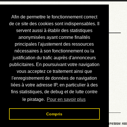
Courbis, « LE »
Afin de permettre le fonctionnement correct
Blog Officiel
de ce site des cookies sont indispensables. Il
servent aussi à établir des statistiques
anonymisées ayant comme finalités
Bienvenue
principales l'ajustement des ressources
Réalisations
nécessaires à son fonctionnement ou la
justification du trafic auprès d'annonceurs
Divers (et d’été)
publicitaires. En poursuivant votre navigation
vous acceptez ce traitement ainsi que
Annonces
l'enregistrement de données de navigation
Liens externes
liées à votre adresse IP, en particulier à des
fins statistiques, de debug et de lutte contre
Téléchargement
le piratage.
Pour en savoir plus
Contact
Compris
Courbis, « LE » Blog Officiel - je vous souhaite la bienvenue sur 