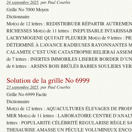
24 septembre 2025
, par Paul Courbis
Grille No 7000 Moyen
Dictionnaire
Mot(s) de 12 lettres : REDISTRIBUER RÉPARTIR AUTREME
RICHESSES Mot(s) de 11 lettres : INEPUISABLE INTARISSA
LACRYMOGENE QUI FAIT PLEURER Mot(s) de 9 lettres : P
DÉTERMINÉ À L’AVANCE RADIEUSES RAYONNANTES Mot(s) 
CALAMITE C’EST UNE CATASTROPHE RELIERAI ASSEMB
de 7 lettres : INERTES IMMOBILES LISERER BORDER D’U
de 6 lettres : ARSINS BOIS BRÛLÉS BABIES SOULIERS VE
Solution de la grille No 6999
23 septembre 2025
, par Paul Courbis
Grille No 6999 Facile
Dictionnaire
Mot(s) de 12 lettres : AQUACULTURES ÉLEVAGES DE PRO
MER Mot(s) de 11 lettres : LABORATOIRE CENTRE D’ANALYS
lettres : POPULARITE CÉLÉBRITÉ REGULARISE RÈGLE S
THESAURISE AMASSE UN PÉCULE VOLUMINEUX ENCOM