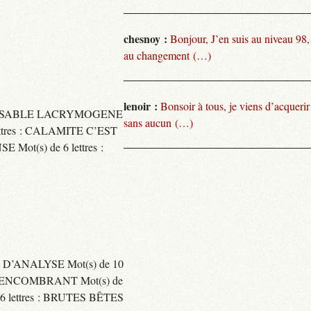
chesnoy :
Bonjour, J’en suis au niveau 98
au changement (…)
lenoir :
Bonsoir à tous, je viens d’acquer
TARISSABLE LACRYMOGENE
sans aucun (…)
tres : CALAMITE C’EST
t(s) de 6 lettres :
 D’ANALYSE Mot(s) de 10
ENCOMBRANT Mot(s) de
 lettres : BRUTES BÊTES