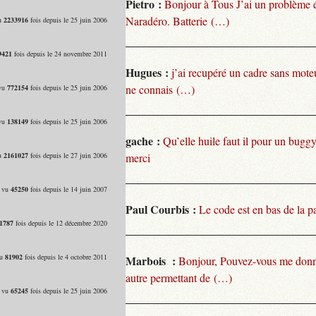
Pietro :
Bonjour à Tous J’ai un problème 
Naradéro. Batterie (…)
vu
2233916
fois depuis le 25 juin 2006
9421
fois depuis le 24 novembre 2011
Hugues :
j’ai recupéré un cadre sans moteu
ne connais (…)
 vu
772154
fois depuis le 25 juin 2006
 vu
138149
fois depuis le 25 juin 2006
gache :
Qu’elle huile faut il pour un bugg
vu
2161027
fois depuis le 27 juin 2006
merci
- vu
45250
fois depuis le 14 juin 2007
Paul Courbis :
Le code est en bas de la p
1787
fois depuis le 12 décembre 2020
vu
81902
fois depuis le 4 octobre 2011
Marbois :
Bonjour, Pouvez-vous me donn
autre permettant de (…)
- vu
65245
fois depuis le 25 juin 2006