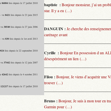
vu
86884
fois depuis le 17 juillet 2010
baptiste :
Bonjour monsieur, j’ai un pro
star. Il y a eu (…)
 - vu
8421
fois depuis le 23 juin 2015
- vu
38540
fois depuis le 27 juin 2006
DANGUIN :
Je cherche des renseignemen
carénage avant
 - vu
830
fois depuis le 1er avril 2013
9024
fois depuis le 22 septembre 2010
Cyrille :
Bonjour En possession d un ALP
désespérément un lien (…)
- vu
37442
fois depuis le 12 juin 2007
vu
42642
fois depuis le 4 octobre 2011
Filou :
Bonjour, Je viens d’acquérir une V
trouver (…)
u
121217
fois depuis le 17 juillet 2010
Bruno :
Bonjour, Je suis à mon tour en tra
Garmin pour (…)