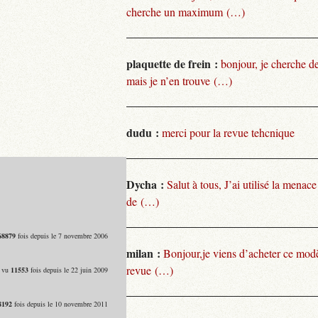
cherche un maximum (…)
plaquette de frein :
bonjour, je cherche de
mais je n’en trouve (…)
dudu :
merci pour la revue tehcnique
Dycha :
Salut à tous, J’ai utilisé la menace
de (…)
68879
fois depuis le 7 novembre 2006
milan :
Bonjour,je viens d’acheter ce modèl
revue (…)
- vu
11553
fois depuis le 22 juin 2009
8192
fois depuis le 10 novembre 2011