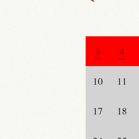
3
4
0.0 %
0.0 %
10
11
17
18