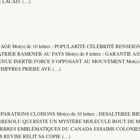
 LACAIT (…)
RAGE Mot(s) de 10 lettres : POPULARITE CÉLÉBRITÉ RENSE
PATRIER RAMENER AU PAYS Mot(s) de 8 lettres : GARANTIE
DVENUE INERTIE FORCE S’OPPOSANT AU MOUVEMENT Mot(s) de 
IFFRES PRIERE AVE (…)
 SEPARATIONS CLOISONS Mot(s) de 10 lettres : DESALTEREE 
: IRRESOLU QUI RESTE UN MYSTÈRE MOLECULE BOUT DE MAT
 ARBRES EMBLÉMATIQUES DU CANADA ESSAIMS COLONIES D
ES REVISE RELIT SA COPIE (…)