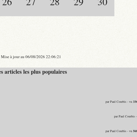
26
27
28
29
30
Mise à jour au 06/08/2026 22:06:21
s articles les plus populaires
par Paul Courbis - vu
33
par Paul Courbis 
par Paul Courbis - vu
56