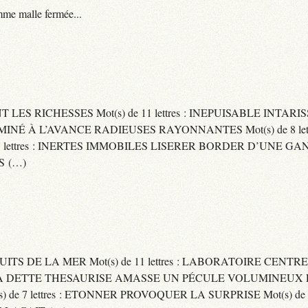
me malle fermée...
ENT LES RICHESSES Mot(s) de 11 lettres : INEPUISABLE IN
ERMINÉ À L’AVANCE RADIEUSES RAYONNANTES Mot(s) de 8 let
ttres : INERTES IMMOBILES LISERER BORDER D’UNE GANSE Mo
S (…)
UITS DE LA MER Mot(s) de 11 lettres : LABORATOIRE CENTRE
E SA DETTE THESAURISE AMASSE UN PÉCULE VOLUMINEUX 
) de 7 lettres : ETONNER PROVOQUER LA SURPRISE Mot(s) de 6