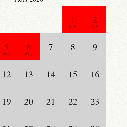
1
2
0.0 %
0.0 %
5
6
7
8
9
0.0 %
0.0 %
12
13
14
15
16
19
20
21
22
23