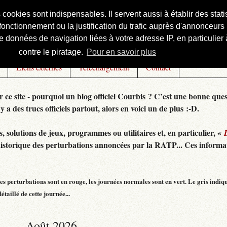
s cookies sont indispensables. Il servent aussi à établir des st
onctionnement ou la justification du trafic auprès d'annonceurs 
 données de navigation liées à votre adresse IP, en particulier à
contre le piratage.
Pour en savoir plus
Liens externes
Téléchargement
Contact
r ce site - pourquoi un blog officiel Courbis ? C’est une bonne ques
 y a des trucs officiels partout, alors en voici un de plus :-D.
 solutions de jeux, programmes ou utilitaires et, en particulier, «
historique des perturbations annoncées par la RATP... Ces informat
s perturbations sont en rouge, les journées normales sont en vert. Le gris indiq
taillé de cette journée...
Août 2026