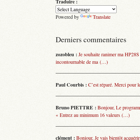
Traduire :
Powered by
Translate
Derniers commentaires
zozobleu :
Je souhaite ranimer ma HP28S
incontournable de ma (…)
Paul Courbis :
C’est réparé. Merci pour l
Bruno PIETTRE :
Bonjour, Le programm
« Entrez au minimum 16 valeurs (…)
clément :
Bonjour, Je vais bientôt acquéri