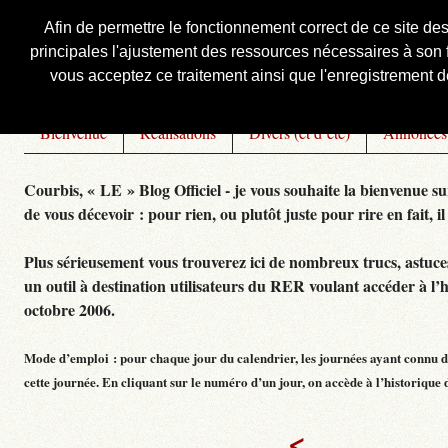
Afin de permettre le fonctionnement correct de ce site de
principales l'ajustement des ressources nécessaires à son f
Courbis, « LE » Blog Officiel
vous acceptez ce traitement ainsi que l'enregistrement de
Bienvenue
Réalisations
Divers (et d’été)
Annonces
Courbis, « LE » Blog Officiel - je vous souhaite la bienvenue su
de vous décevoir : pour rien, ou plutôt juste pour rire en fait, il
Plus sérieusement vous trouverez ici de nombreux trucs, astuces,
un outil à destination utilisateurs du RER voulant accéder à l’
octobre 2006.
Mode d’emploi : pour chaque jour du calendrier, les journées ayant connu de
cette journée. En cliquant sur le numéro d’un jour, on accède à l’historique dé
<