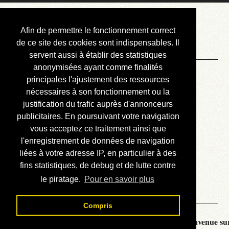
Courbis, « LE »
Afin de permettre le fonctionnement correct
Blog Officiel
de ce site des cookies sont indispensables. Il
servent aussi à établir des statistiques
anonymisées ayant comme finalités
Bienvenue
principales l'ajustement des ressources
Réalisations
nécessaires à son fonctionnement ou la
justification du trafic auprès d'annonceurs
Divers (et d’été)
publicitaires. En poursuivant votre navigation
vous acceptez ce traitement ainsi que
Annonces
l'enregistrement de données de navigation
Liens externes
liées à votre adresse IP, en particulier à des
fins statistiques, de debug et de lutte contre
Téléchargement
le piratage.
Pour en savoir plus
Contact
Compris
Courbis, « LE » Blog Officiel - je vous souhaite la bienvenue sur 