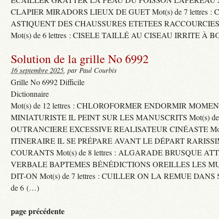
CLAPIER MIRADORS LIEUX DE GUET Mot(s) de 7 lettres : 
ASTIQUENT DES CHAUSSURES ETETEES RACCOURCIES
Mot(s) de 6 lettres : CISELE TAILLÉ AU CISEAU IRRITE À 
Solution de la grille No 6992
16 septembre 2025
, par Paul Courbis
Grille No 6992 Difficile
Dictionnaire
Mot(s) de 12 lettres : CHLOROFORMER ENDORMIR MO
MINIATURISTE IL PEINT SUR LES MANUSCRITS Mot(s) de 11 
OUTRANCIERE EXCESSIVE REALISATEUR CINÉASTE Mot(s) d
ITINERAIRE IL SE PRÉPARE AVANT LE DÉPART RARISS
COURANTS Mot(s) de 8 lettres : ALGARADE BRUSQUE A
VERBALE BAPTEMES BÉNÉDICTIONS OREILLES LES MU
DIT-ON Mot(s) de 7 lettres : CUILLER ON LA REMUE DANS 
de 6 (…)
page précédente