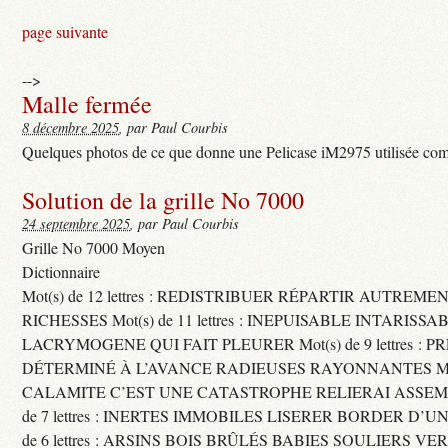
page suivante
-->
Malle fermée
8 décembre 2025
, par Paul Courbis
Quelques photos de ce que donne une Pelicase iM2975 utilisée com
Solution de la grille No 7000
24 septembre 2025
, par Paul Courbis
Grille No 7000 Moyen
Dictionnaire
Mot(s) de 12 lettres : REDISTRIBUER RÉPARTIR AUTREME
RICHESSES Mot(s) de 11 lettres : INEPUISABLE INTARISSA
LACRYMOGENE QUI FAIT PLEURER Mot(s) de 9 lettres : P
DÉTERMINÉ À L’AVANCE RADIEUSES RAYONNANTES Mot(s) 
CALAMITE C’EST UNE CATASTROPHE RELIERAI ASSEMB
de 7 lettres : INERTES IMMOBILES LISERER BORDER D’U
de 6 lettres : ARSINS BOIS BRÛLÉS BABIES SOULIERS VE