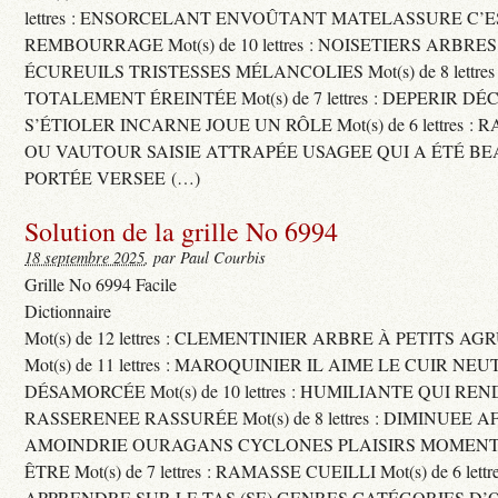
lettres : ENSORCELANT ENVOÛTANT MATELASSURE C’
REMBOURRAGE Mot(s) de 10 lettres : NOISETIERS ARBRE
ÉCUREUILS TRISTESSES MÉLANCOLIES Mot(s) de 8 lettre
TOTALEMENT ÉREINTÉE Mot(s) de 7 lettres : DEPERIR DÉ
S’ÉTIOLER INCARNE JOUE UN RÔLE Mot(s) de 6 lettres :
OU VAUTOUR SAISIE ATTRAPÉE USAGEE QUI A ÉTÉ B
PORTÉE VERSEE (…)
Solution de la grille No 6994
18 septembre 2025
, par Paul Courbis
Grille No 6994 Facile
Dictionnaire
Mot(s) de 12 lettres : CLEMENTINIER ARBRE À PETITS A
Mot(s) de 11 lettres : MAROQUINIER IL AIME LE CUIR NE
DÉSAMORCÉE Mot(s) de 10 lettres : HUMILIANTE QUI R
RASSERENEE RASSURÉE Mot(s) de 8 lettres : DIMINUEE A
AMOINDRIE OURAGANS CYCLONES PLAISIRS MOMENTS
ÊTRE Mot(s) de 7 lettres : RAMASSE CUEILLI Mot(s) de 6 let
APPRENDRE SUR LE TAS (SE) GENRES CATÉGORIES D’