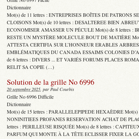
Dictionnaire
Mot(s) de 11 lettres : ENTREPRISES BOÎTES DE PATRONS
CLOISONS Mot(s) de 10 lettres : DESALTEREE BIEN ABRE
ECONOMISER AMASSER UN PÉCULE Mot(s) de 8 lettres : 
RESTE UN MYSTÈRE MOLECULE BOUT DE MATIÈRE Mot(s) d
ATTESTA CERTIFIA SUR L’HONNEUR ERABLES ARBRE
EMBLÉMATIQUES DU CANADA ESSAIMS COLONIES D’AB
de 6 lettres : DIVERS ... ET VARIÉS FORUMS PLACES RO
RELIT SA COPIE (…)
Solution de la grille No 6996
20 septembre 2025
, par Paul Courbis
Grille No 6996 Difficile
Dictionnaire
Mot(s) de 15 lettres : PARALLELEPIPEDE HEXAÈDRE Mot(s) de 
NONINITIEES PROFANES RESERVATION ACHAT DE PLACES
lettres : PERILLEUSE RISQUÉE Mot(s) de 8 lettres : CAPI
PARFUM QUI MONTE À LA TÊTE ECLISSER FIXER LA G