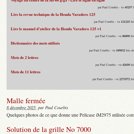
par Paul Courbis - vu
45257
f
Lire la revue technique de la Honda Varadero 125
par Paul Courbis - vu
121225
foi
Lire le manuel d’atelier de la Honda Varadero 125 v1
par Paul Courbis - vu
86890
foi
Dictionnaire des mots utilisés
par Paul Courbis - vu
109032
fois d
Mots de 2 lettres
par Paul Courbis - vu
42650
foi
Mots de 11 lettres
par Paul Courbis - vu
2273572
foi
Malle fermée
8 décembre 2025
, par Paul Courbis
Quelques photos de ce que donne une Pelicase iM2975 utilisée com
Solution de la grille No 7000