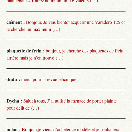
maintenant « Entrez au minimum 16 valeurs (…)
clément :
Bonjour, Je vais bientôt acquérir une Varadero 125 et
je cherche un maximum (…)
plaquette de frein :
bonjour, je cherche des plaquettes de frein
arrière mais je n’en trouve (…)
dudu :
merci pour la revue tehcnique
Dycha :
Salut à tous, J’ai utilisé la menace de porter plainte
pour délit de (…)
milan :
Bonjour,je viens d’acheter ce modèle et je souhaiterais