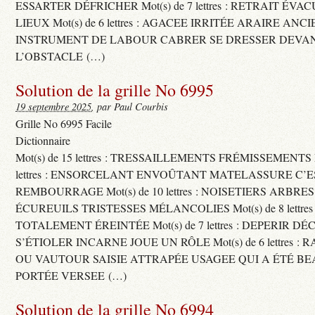
ESSARTER DÉFRICHER Mot(s) de 7 lettres : RETRAIT ÉV
LIEUX Mot(s) de 6 lettres : AGACEE IRRITÉE ARAIRE ANC
INSTRUMENT DE LABOUR CABRER SE DRESSER DEVA
L’OBSTACLE (…)
Solution de la grille No 6995
19 septembre 2025
, par Paul Courbis
Grille No 6995 Facile
Dictionnaire
Mot(s) de 15 lettres : TRESSAILLEMENTS FRÉMISSEMENTS M
lettres : ENSORCELANT ENVOÛTANT MATELASSURE C’
REMBOURRAGE Mot(s) de 10 lettres : NOISETIERS ARBRE
ÉCUREUILS TRISTESSES MÉLANCOLIES Mot(s) de 8 lettre
TOTALEMENT ÉREINTÉE Mot(s) de 7 lettres : DEPERIR DÉ
S’ÉTIOLER INCARNE JOUE UN RÔLE Mot(s) de 6 lettres :
OU VAUTOUR SAISIE ATTRAPÉE USAGEE QUI A ÉTÉ B
PORTÉE VERSEE (…)
Solution de la grille No 6994