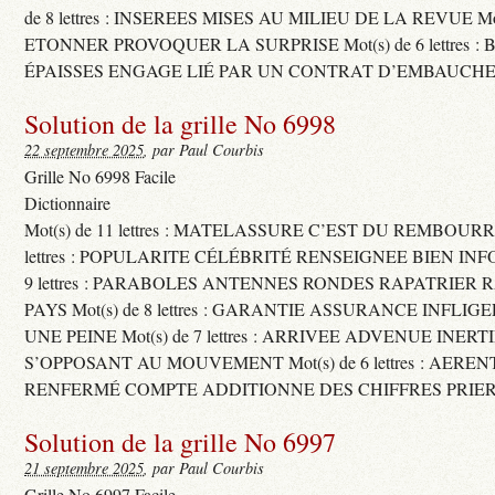
de 8 lettres : INSEREES MISES AU MILIEU DE LA REVUE Mot(s)
ETONNER PROVOQUER LA SURPRISE Mot(s) de 6 lettres :
ÉPAISSES ENGAGE LIÉ PAR UN CONTRAT D’EMBAUCHE
Solution de la grille No 6998
22 septembre 2025
, par Paul Courbis
Grille No 6998 Facile
Dictionnaire
Mot(s) de 11 lettres : MATELASSURE C’EST DU REMBOURRA
lettres : POPULARITE CÉLÉBRITÉ RENSEIGNEE BIEN INFO
9 lettres : PARABOLES ANTENNES RONDES RAPATRIER
PAYS Mot(s) de 8 lettres : GARANTIE ASSURANCE INFLI
UNE PEINE Mot(s) de 7 lettres : ARRIVEE ADVENUE INER
S’OPPOSANT AU MOUVEMENT Mot(s) de 6 lettres : AERE
RENFERMÉ COMPTE ADDITIONNE DES CHIFFRES PRIER
Solution de la grille No 6997
21 septembre 2025
, par Paul Courbis
Grille No 6997 Facile