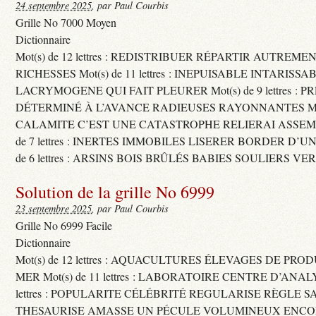
24 septembre 2025
, par Paul Courbis
Grille No 7000 Moyen
Dictionnaire
Mot(s) de 12 lettres : REDISTRIBUER RÉPARTIR AUTREME
RICHESSES Mot(s) de 11 lettres : INEPUISABLE INTARISSA
LACRYMOGENE QUI FAIT PLEURER Mot(s) de 9 lettres : P
DÉTERMINÉ À L’AVANCE RADIEUSES RAYONNANTES Mot(s) 
CALAMITE C’EST UNE CATASTROPHE RELIERAI ASSEMB
de 7 lettres : INERTES IMMOBILES LISERER BORDER D’U
de 6 lettres : ARSINS BOIS BRÛLÉS BABIES SOULIERS VE
Solution de la grille No 6999
23 septembre 2025
, par Paul Courbis
Grille No 6999 Facile
Dictionnaire
Mot(s) de 12 lettres : AQUACULTURES ÉLEVAGES DE PRO
MER Mot(s) de 11 lettres : LABORATOIRE CENTRE D’ANALYS
lettres : POPULARITE CÉLÉBRITÉ REGULARISE RÈGLE S
THESAURISE AMASSE UN PÉCULE VOLUMINEUX ENCOM