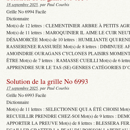
18 septembre 2025
, par Paul Courbis
Grille No 6994 Facile
Dictionnaire
Mot(s) de 12 lettres : CLEMENTINIER ARBRE À PETITS A
Mot(s) de 11 lettres : MAROQUINIER IL AIME LE CUIR NE
DÉSAMORCÉE Mot(s) de 10 lettres : HUMILIANTE QUI R
RASSERENEE RASSURÉE Mot(s) de 8 lettres : DIMINUEE A
AMOINDRIE OURAGANS CYCLONES PLAISIRS MOMENTS
ÊTRE Mot(s) de 7 lettres : RAMASSE CUEILLI Mot(s) de 6 let
APPRENDRE SUR LE TAS (SE) GENRES CATÉGORIES D’
Solution de la grille No 6993
17 septembre 2025
, par Paul Courbis
Grille No 6993 Facile
Dictionnaire
Mot(s) de 11 lettres : SELECTIONNE QUI A ÉTÉ CHOISI Mot(s) d
RECUEILLIR PRENDRE CHEZ-SOI Mot(s) de 9 lettres : D
APPORTER LA PREUVE Mot(s) de 8 lettres : BLESSERA FE
ECAILLER GRATTER LA PEAU DU POISSON LAPEREAU 