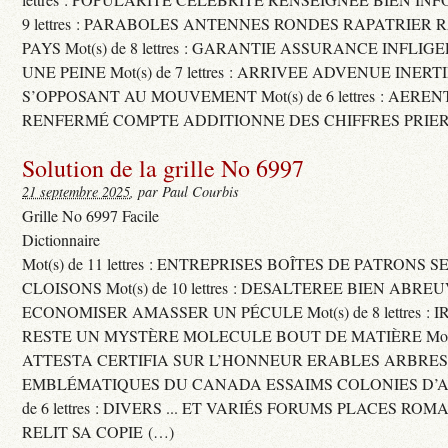
9 lettres : PARABOLES ANTENNES RONDES RAPATRIER
PAYS Mot(s) de 8 lettres : GARANTIE ASSURANCE INFLI
UNE PEINE Mot(s) de 7 lettres : ARRIVEE ADVENUE INER
S’OPPOSANT AU MOUVEMENT Mot(s) de 6 lettres : AERE
RENFERMÉ COMPTE ADDITIONNE DES CHIFFRES PRIER
Solution de la grille No 6997
21 septembre 2025
, par Paul Courbis
Grille No 6997 Facile
Dictionnaire
Mot(s) de 11 lettres : ENTREPRISES BOÎTES DE PATRONS
CLOISONS Mot(s) de 10 lettres : DESALTEREE BIEN ABRE
ECONOMISER AMASSER UN PÉCULE Mot(s) de 8 lettres : 
RESTE UN MYSTÈRE MOLECULE BOUT DE MATIÈRE Mot(s) d
ATTESTA CERTIFIA SUR L’HONNEUR ERABLES ARBRE
EMBLÉMATIQUES DU CANADA ESSAIMS COLONIES D’AB
de 6 lettres : DIVERS ... ET VARIÉS FORUMS PLACES RO
RELIT SA COPIE (…)