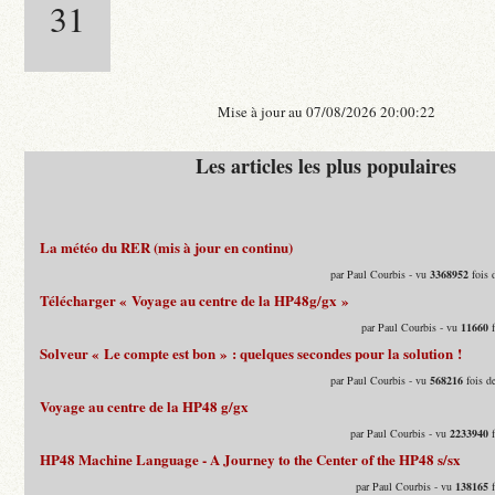
31
Mise à jour au 07/08/2026 20:00:22
Les articles les plus populaires
La météo du RER (mis à jour en continu)
par Paul Courbis - vu
3368952
fois 
Télécharger « Voyage au centre de la HP48g/gx »
par Paul Courbis - vu
11660
f
Solveur « Le compte est bon » : quelques secondes pour la solution !
par Paul Courbis - vu
568216
fois d
Voyage au centre de la HP48 g/gx
par Paul Courbis - vu
2233940
f
HP48 Machine Language - A Journey to the Center of the HP48 s/sx
par Paul Courbis - vu
138165
f